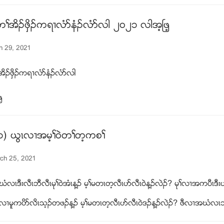
ႈအိဥဖွိဥကရ႕လံဏနံဥလံဏလါ ၂၀၂၁ လါအ့ၿဖ့
h 29, 2021
ိဥဖွိဥကရ႕လံဏနံဥလံဏလါ
့
၁) ဎြၚလ႕အမ့ႈ၀ဲတႈတ့ကစႈ
rch 25, 2021
လၚဒီးလီၚဘီလီၚမုႈ၀ဲအံၚန႔ဥ မ့ႈမတၚတ့လီၚပဏလီၚ၀ဲန႔ဥလဲဥ? မုႈလ႕အကပီၚဒီ
႕မူကပိဏလိၚသ့ဥတဖဥန႔ဥ မ့ႈမတၚတ့လီၚပဏလီၚ၀ဲဒဥန႔ဥလဲဥ? ဖီလ႕အဃံလ