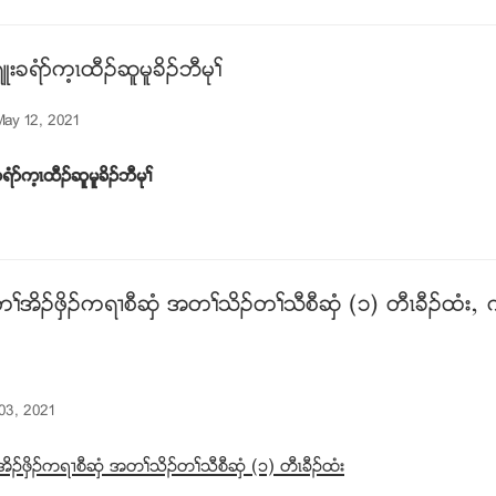
းခရံဏက့ၚထီဥဆူမူခိဥဘီမုႈ
ay 12, 2021
ရံဏက့ၚထီဥဆူမူခိဥဘီမုႈ
ႈအိဥဖွိဥကရ႕စီဆွံ အတႈသိဥတႈသီစီဆွံ (၁) တီၚခီဥထံး
03, 2021
ဥဖွိဥကရ႕စီဆွံ အတႈသိဥတႈသီစီဆွံ (၁) တီၚခီဥထံး