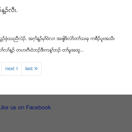
န႔ဥလီၚ.
ူဥဖွံသးညီလဲဥ. အဂ့ႈန႔ဥမ့ႈ၀ဲလ႕ အဖ်ါဒ္လံဏတႈသးခု ကစီဥပူၚအသိး
ၚ လႈလႈန႔ဥ တဟးဂီၚ၀ဲဘဥဒီးကန႔ႈဘဥ တႈမူအထူ...
next ›
last »
Like us on Facebook