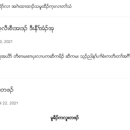
ခရံဏလ႕ အဂဲၚထ႕ထ႕ဥသမူထိဥက့ၚလ႕တႈသံ
ီၚစီၚအၚဒဥ ဒီးနီႈအံဥအု
30, 2021
ဎိဏ တိစ႕ၚမၚစ႕ၚပွၚလ႕ပကဆိကမိဥ ဆိကမး သ့ဥညါနႈပ႕ႈစံးကတိၚတႈအဂီႈ
ူးတဖဥ
il 22, 2021
ခိဥကလူးတဖဥ