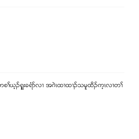
ယ ကစႈဎ့ဥရွူးခရံဏလ႕ အဂဲၚထ႕ထ႕ဥသမူထိဥက့ၚလ႕တႈ