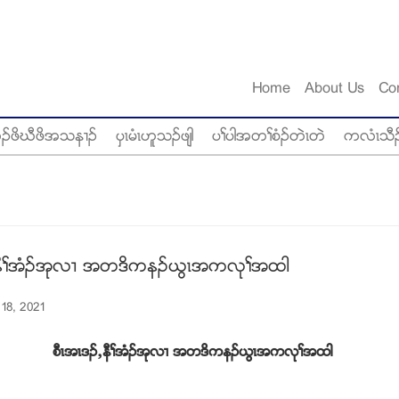
Home
About Us
Co
ံဥဖိဃီဖိအသန႕ဥ
ပွၚမံၚဟူသဥဖ်ါ
ပႈပါအတႈစံဥတဲၚတဲ
ကလံၚသီဥ
ယနီႈအံဥအုလ႕ အတဒိကနဥဎြၚအကလုႈအထါ
 18, 2021
ဥယနီႈအံဥအုလ႕ အတဒိကနဥဎြၚအကလုႈအထါ