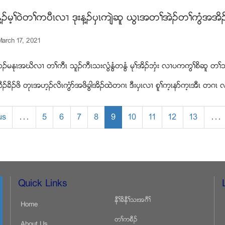
႔ဥမ့ႈ၀ဲတႈကပီၚလ႕ ဒုးန႔ဥပွၚက်ဲဆူ ဎြၚအတႈအဲဥတႈကြံအအိဥ
arch 17, 2021
 ဘဥမႏုၚအဃိလ႕ တႈကီၚ သူဥကီၚသးလြံႏြံတႏြံ မုႈအိဥဘွံး လ႕ပကကြႈစိဆူ တႈသ
ဥခိဥဖိ တုၚအဟ့ဥလိၚကြံဏအဖိခြါအိဥထဲတဂၚ ဒီးပွၚလ႕ စူႈက့ၚနဏက့ၚအီၚ တဂ
us
…
5
6
7
8
9
10
11
12
13
…
Quick Links
နီႈခိနီႈသးအဂီႈ
Home
တႈကစီဥ
About Us