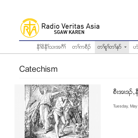
Skip
to
main
content
နီႈခိနီႈသးအဂီႈ
တႈကစီဥ
တႈစူႈတႈနဏ
ဟ
Catechism
စီၚအၚဒဥ
Tuesday, May
စီၚအၚဒ