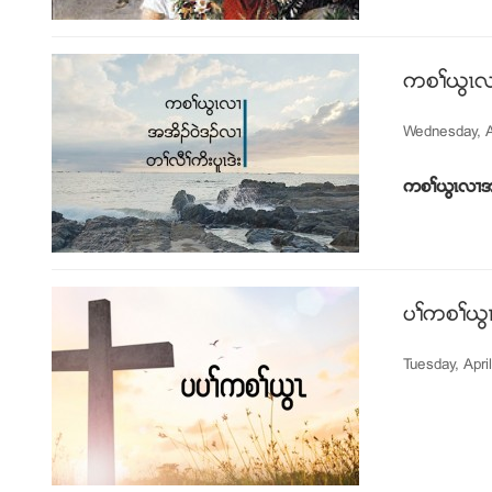
ကစႈဎြၚလ႕
Wednesday, Ap
ကစႈဎြၚလ႕အအ
ပႈကစႈဎြ
Tuesday, Apri
ပ