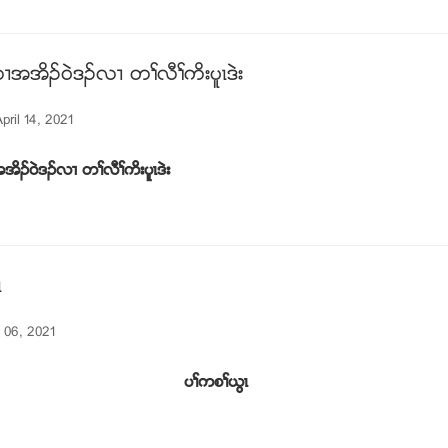
အအိဥ၀ဲဒဥလ႕ တႈလီႈကိးပူၚဒဲး
ril 14, 2021
ိဥ၀ဲဒဥလ႕ တႈလီႈကိးပူၚဒဲး
ၚ
l 06, 2021
ႈကစႈဎြၚ