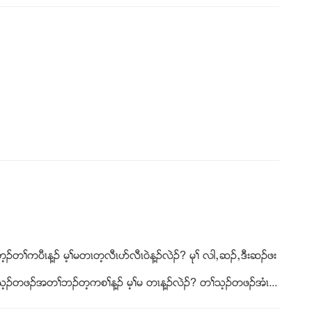
းဟ့ဥတႈကပီၚန႔ဥ မ့ႈမတၚတ့လီၚပဏလီၚ၀ဲန႔ဥလဲဥ? မုႈ လါယဆဥယဒီးဆဥဖး
ၚသ့ဥတဖဥအတႈဘဥတ့ကစႈန႔ဥ မ့ႈမ တၚန႔ဥလဲဥ? တႈသ့ဥတဖဥအံၚ...