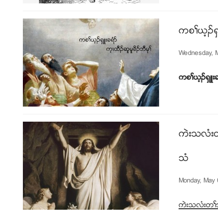
ကစႈဎ့ဥရွဴ
Wednesday, M
ကစႈဎ့ဥရွဴးခ
ကဲးသလံးတ
သံ
Monday, May 
ကဲးသလံးတႈအိ