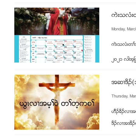
ကဲးသလံးတ
Monday, Marc
ကဲးသလံးတႈအ
၂၀၂၁ လါအ့ၿဖ
အဆ႕ဒိဥ(
Thursday, Ma
ဟီဥခိဥလ႕အဃံ
ဒိဥလ႕အအိဥလ