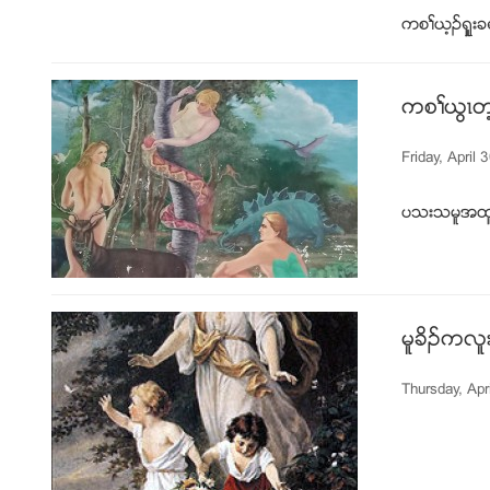
ကစႈဎ့ဥရွူး
ကစႈဎြၚတ့လ
Friday, April 
ပသးသမူအထူအ
မူခိဥကလ
Thursday, Apr
မူ