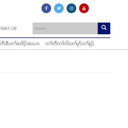
ntact Us
ဂီၚဒီးတႈအခိဥအဃ႕ၚ
တႈတီတႈလိၚတႈမုဏတႈခုဥ