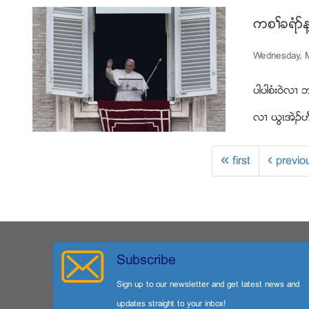
ကစႈခရံဏန
Wednesday, M
ပါပါစံး၀ဲလ႕
လ႕ ဎြၚအဲဥဟီ
« first
‹ previo
Subscribe
Sign up to our newsletter and get latest news and
updates straight to your inbox!