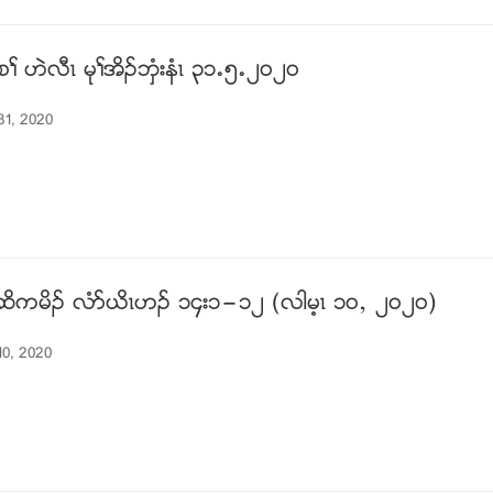
ႈ ဟဲလီၚ မုႈအိဥဘွံးနံၚ ၃၁’၅’၂၀၂၀
31, 2020
ဆိကမိဥ လံဏဎိၚဟဥ ၁၄း၁”၁၂ (လါမ့ၚ ၁၀ယ ၂၀၂၀)
10, 2020