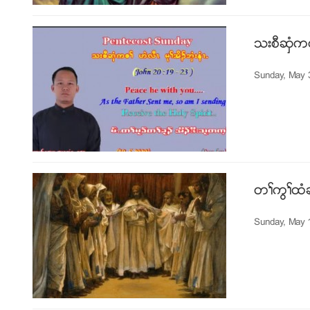
သးစီဆွံကစ
Sunday, May 
တႈကြႈထံ
Sunday, May 