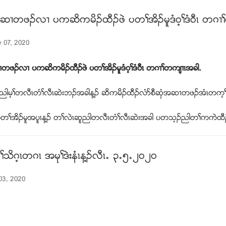
အဆ႕တဖဥလ႕ ပကဆိကမိဥထီဥဖဲ ပတႈအိဥမူဒံ၀့ႈဒံ၀ီၚ တဂ႕
y 07, 2020
႕တဖဥလ႕ ပကဆိကမိဥထီဥဖဲ ပတႈအိဥမူဒံ၀့ႈဒံ၀ီၚ တဂ႕ႈတက်႕ၚအခါ.
ညါမ့ႈတလီၚတံႈလီၚဆဲးဘဥအခါန႔ဥ ဆိကမိဥထီဥလံဏစီဆွံအဆ႕တဖဥအံၚတက့ႈ
တႈအိဥမူအပူၚန႔ဥ တႈလဲၚဆူညါတလီၚတံႈလီၚဆဲးအခါ ပတသ့ဥညါတႈကကဲထီ
ကြႈသိဂ့ၚတဂၚ အမုႈဒဲးနံၚန႔ဥလီၚ’ ၃’၅’၂၀၂၀
03, 2020