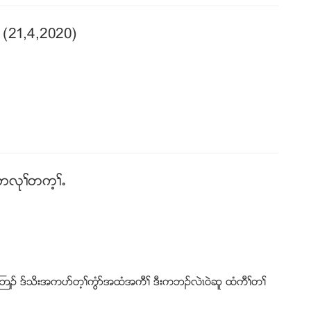
ၚ (21,4,2020)
အကလုႈတက့ႈ’
ၚအၚႀဘဥ ဒ္သိးအကပဏတ့ႈကြံဏအထံအကီႈ ဒီးကဘဥလဲၚ၀ဲဆူ ထံကီႈတႈ