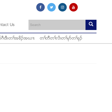
ntact Us
ဂီၚဒီးတႈအခိဥအဃ႕ၚ
တႈတီတႈလိၚတႈမုဏတႈခုဥ