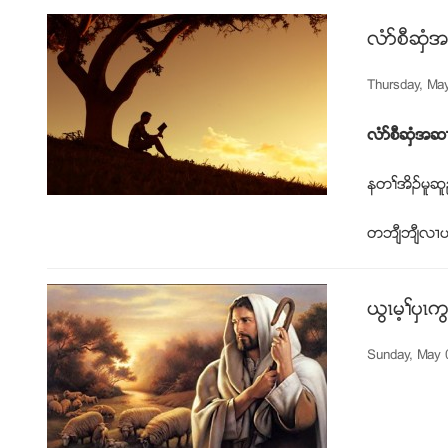
လံဏစီဆွံ
Thursday, Ma
လံဏစီဆွံအဆ
နတႈအိဥမူဆူ
တဘ်ီဘ်ီလ႕ပ
ဎြၚမ့ႈပွၚ
Sunday, May 