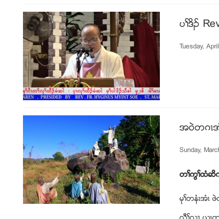
ပႈဒိဥ Re
Tuesday, Apri
အ၀ဲတဂၚအ
Sunday, Marc
တႈကြႈထံဆိ
မုႈတနံၚအံၚ
လီႈလ႕ ဎြၚက