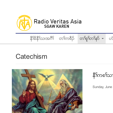
Skip
to
main
content
နီႈခိနီႈသးအဂီႈ
တႈကစီဥ
တႈစူႈတႈနဏ
ဟ
Catechism
နီႈကစႈသ႕
Sunday, June