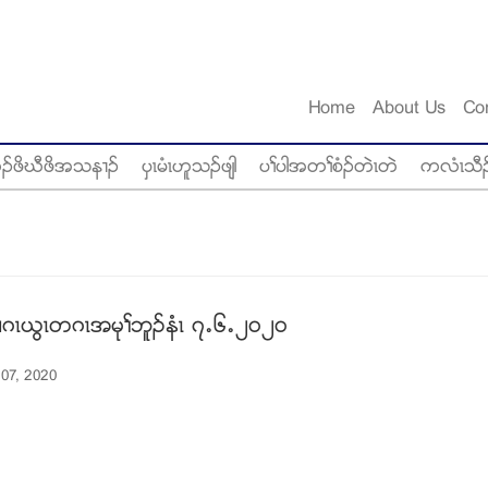
Home
About Us
Co
ံဥဖိဃီဖိအသန႕ဥ
ပွၚမံၚဟူသဥဖ်ါ
ပႈပါအတႈစံဥတဲၚတဲ
ကလံၚသီဥ
ဂၚဎြၚတဂၚအမုႈဘူဥနံၚ ၇’၆’၂၀၂၀
 07, 2020