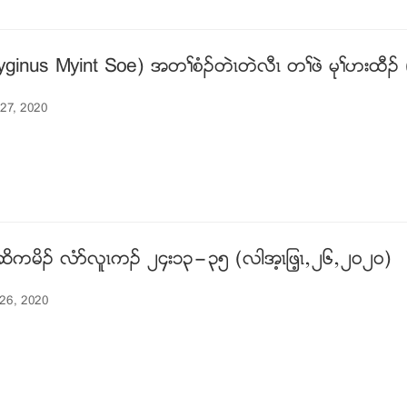
Hyginus Myint Soe) အတႈစံဥတဲၚတဲလီၚ တႈဖဲ မုႈဟးထီဥ
 27, 2020
ိကမိဥ လံဏလူၚကဥ ၂၄း၁၃”၃၅ (လါအ့ၚျဖ့ၚယ၂၆ယ၂၀၂၀)
 26, 2020