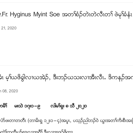
v.Fr. Hyginus Myint Soe အတႈစံဥတဲၚတဲလီၚတႈ ဖဲမုႈခံနံ
l 21, 2020
ံၚ မ့ႈဎဖိခြါလ႕ဎအဲဥယ ဒီးဘဥဎသးလ႕အီၚလီၚ’ ဒိကနဥ
h 08, 2020
ကမိႈ မးသဲ ၁၇း၁”၉ လါမႈရွး ၈ သီ ၂၀၂၀
 ဖဲလံဏဖးတ႕တတီၚ (တ႕မိၚရွ့ ၁၂း၁”၄)အပူၚယ ပသ့ဥညါဘဥ၀ဲ ဎြၚအတႈကိးစီ
တဲႈကတီၚပဏစ႕ၚလ႕အဂီႈ ဒီးလ႕အဒူဥဖိထ႕...