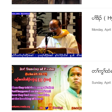
ပႈဒိဥ ( 
Monday, April
တႈကြႈထံဆ
Sunday, April