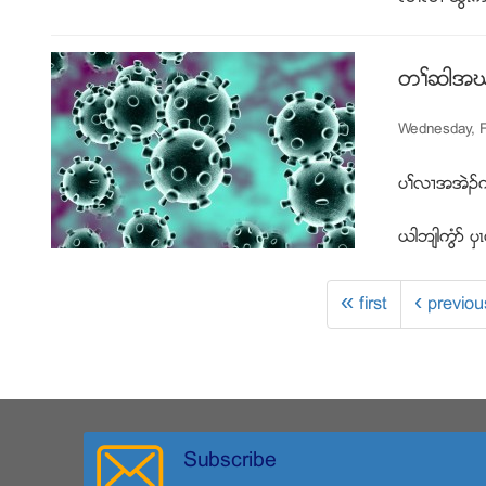
တႈဆါအဃႈ
Wednesday, F
ပႈလ႕အအဲဥကြ
ဎါဘ်ါကြံဏ
« first
‹ previou
Subscribe