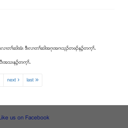
းပွၚလ႕တႈဆါအံၚ ဒီးလ႕တႈဆါအဂုၚအဂၚသ့ဥတဖဥနဥ့တက့ႈ’
ီၚအသးနဥ့တက့ႈ’
next ›
last »
Like us on Facebook