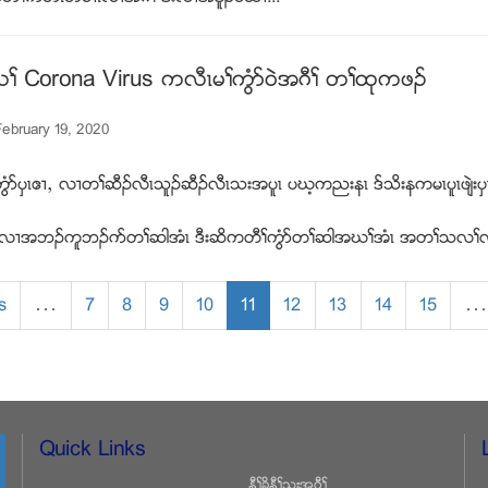
 Corona Virus ကလီၚမႈကြံဏ၀ဲအဂီႈ တႈထုကဖဥ
ebruary 19, 2020
ံဏပွၚဧ႕ယ လ႕တႈဆီဥလီၚသူဥဆီဥလီၚသးအပူၚ ပဃ့ကညးနၚ ဒ္သိးနကမၚပူၚဖ်ဲ
 ပွၚလ႕အဘဥကူဘဥဂဏတႈဆါအံၚ ဒီးဆိကတီႈကြံဏတႈဆါအဃႈအံၚ အတႈသလႈလ
s
…
7
8
9
10
11
12
13
14
15
…
Quick Links
နီႈခိနီႈသးအဂီႈ