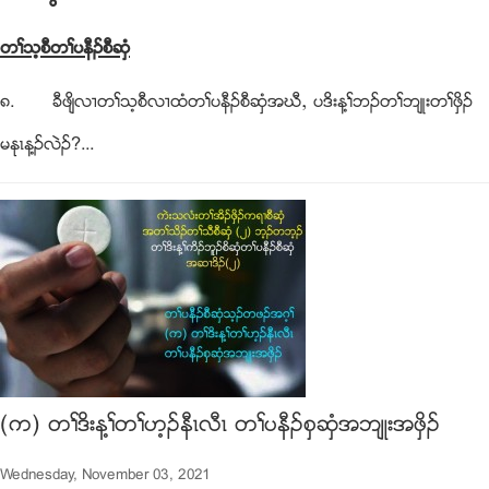
တႈသ့စီတႈပနီဥစီဆွံ
၈. ခီဖ်ိလ႕တႈသ့စီလ႕ထံတႈပနီဥစီဆွံအဃီယ ပဒိးန႔ႈဘဥတႈဘ်ဳးတႈဖွိဥ
မႏုၚန႔ဥလဲဥ?...
(က) တႈဒိးန႔ႈတႈဟ့ဥနီၚလီၚ တႈပနီဥစွဆွံအဘ်ဳးအဖွိဥ
Wednesday, November 03, 2021