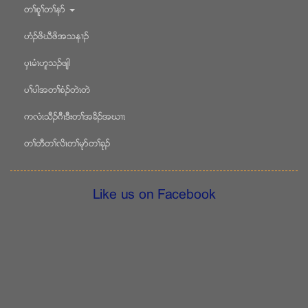
တႈစူႈတႈနဏ
ဟံဥဖိဃီဖိအသန႕ဥ
ပွၚမံၚဟူသဥဖ်ါ
ပႈပါအတႈစံဥတဲၚတဲ
ကလံၚသီဥဂီၚဒီးတႈအခိဥအဃ႕ၚ
တႈတီတႈလိၚတႈမုဏတႈခုဥ
Like us on Facebook