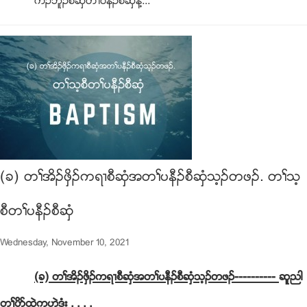
ကိဥဘူဥစီဆွံတႈပနီဥစီဆွံန႔...
(ခ) တႈအိဥဖွိဥကရ႕စီဆွံအတႈပနီဥစီဆွံသ့ဥတဖဥ. တႈသ့
စီတႈပနီဥစီဆွံ
Wednesday, November 10, 2021
(ခ) တႈအိဥဖွိဥကရ႕စီဆွံအတႈပနီဥစီဆွံသ့ဥတဖဥ----------
ဆူညါ
တႈပိဏထြဲကဟဲဒံး . . . .