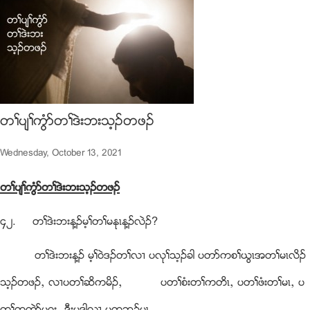
တႈပ်ႈကြံဏတႈဒဲးဘးသ့ဥတဖဥ
Wednesday, October 13, 2021
တႈပ်ႈကြံဏတႈဒဲးဘးသ့ဥတဖဥ
၄၂. တႈဒဲးဘးန႔ဥမ့ႈတႈမႏုၚန႔ဥလဲဥ?
တႈဒဲးဘးန႔ဥ မ့ႈ၀ဲဒဥတႈလ႕ ပလုႈသ့ဥခါ ပတဏကစႈဎြၚအတႈမၚလိဥ
သ့ဥတဖဥယ လ႕ပတႈဆိကမိဥယ ပတႈစံးတႈကတိၚယ ပတႈဖံးတႈမၚယ ပ
တႈတကဲဏပ၀းယ ဒီးမူဒါလ႕ ပကဘဥမၚ...