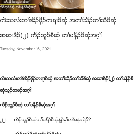
ကဲးသလံးတႈအိဥဖွိဥကရ႕စီဆွံ အတႈသိဥတႈသီစီဆွံ
အဆ႕ဒိဥ(၂) ကိဥဘူဥစီဆွံ တႈပနီဥစီဆွံအဂ့ႈ
Tuesday, November 16, 2021
ကဲးသလံးတႈအိဥဖွိဥကရ႕စီဆွံ အတႈသိဥတႈသီစီဆွံ အဆ႕ဒိဥ(၂) တႈပနီဥစီ
ဆွံသ့ဥတဖဥအဂ့ႈ
ကိဥဘူဥစီဆွံ တႈပနီဥစီဆွံအဂ့ႈ
၂၂. ကိဥဘူဥစီဆွံတႈပနီဥစီဆွံန႔ဥမ့ႈတႈမႏုၚလဲဥ?