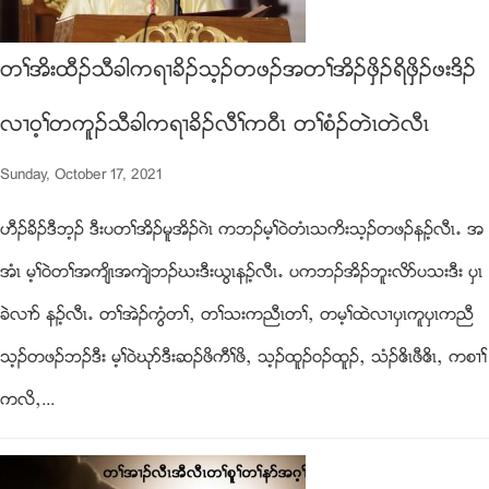
တႈအိးထီဥသီခါကရ႕ခိဥသ့ဥတဖဥအတႈအိဥဖွိဥရိဖွိဥဖးဒိဥ
လ႕၀့ႈတကူဥသီခါကရ႕ခိဥလီႈက၀ီၚ တႈစံဥတဲၚတဲလီၚ
Sunday, October 17, 2021
ဟီဥခိဥဒီဘ့ဥ ဒီးပတႈအိဥမူအိဥဂဲၚ ကဘဥမ့ႈ၀ဲတံၚသကိးသ့ဥတဖဥနဥ့လီၚ’ အ
အံၚ မ့ႈ၀ဲတႈအက်ိၚအက်ဲဘဥဃးဒီးဎြၚနဥ့လီၚ’ ပကဘဥအိဥဘူးလိဏပသးဒီး ပွၚ
ခဲလ႕ဏ နဥ့လီၚ’ တႈအဲဥကြံတႈယ တႈသးကညီၚတႈယ တမ့ႈထဲလ႕ပွၚကူပွၚကညီ
သ့ဥတဖဥဘဥဒီး မ့ႈ၀ဲဃုဏဒီးဆဥဖိကီႈဖိယ သ့ဥထူဥ၀ဥထူဥယ သံဥဧိၚဖီဧိၚယ ကစ႕ႈ
ကလိယ...