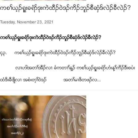
ကစႈဎ့ဥရွူးခရံဏဒုးကဲထီဥ၀ဲဒဥကိဥဘူဥစီဆွံဒ္လဲဥခီလဲဥ?
Tuesday, November 23, 2021
ကစႈဎ့ဥရွူးခရံဏဒုးကဲထီဥ၀ဲဒဥကိဥဘူဥစီဆွံဒ္လဲဥခီလဲဥ?
၄၃. ကစႈဎ့ဥရွူးခရံဏဒုးကဲထီဥ၀ဲဒဥကိဥဘူဥစီဆွံဒ္လဲဥခီလဲဥ?
လ႕ဟါအတႈအီဥလ႕ ခံကတ႕ႈန႔ဥ ကစႈဎ့ဥရွူးခရံဏဟံးန႔ႈကိဥဒီးစပံး
ထံဒိးခီဖ်ိလ႕ အစံးတ့ႈ၀ဲဒဥ အတႈမ႕ဖိတဖဥလ...