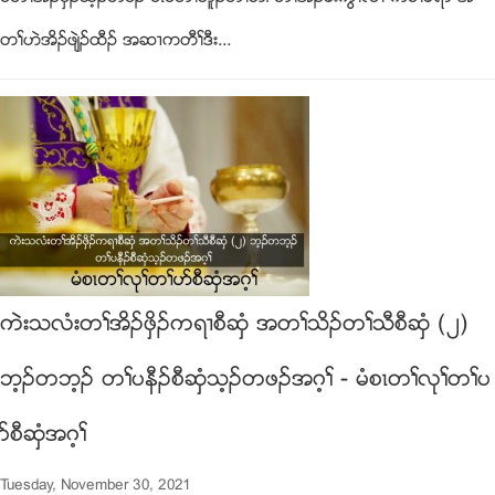
တႈဟဲအိဥဖ်ဲဥထီဥ အဆ႕ကတီႈဒီး...
ကဲးသလံးတႈအိဥဖွိဥကရ႕စီဆွံ အတႈသိဥတႈသီစီဆွံ (၂)
ဘ့ဥတဘ့ဥ တႈပနီဥစီဆွံသ့ဥတဖဥအဂ့ႈ - မံစၚတႈလုႈတႈပ
ဏစီဆွံအဂ့ႈ
Tuesday, November 30, 2021