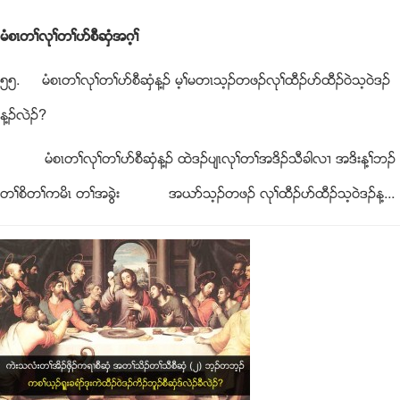
မံစၚတႈလုႈတႈပဏစီဆွံအဂ့ႈ
၅၅. မံစၚတႈလုႈတႈပဏစီဆွံန႔ဥ မ့ႈမတၚသ့ဥတဖဥလုႈထီဥပဏထီဥ၀ဲသ့၀ဲဒဥ
န႔ဥလဲဥ?
မံစၚတႈလုႈတႈပဏစီဆွံန႔ဥ ထဲဒဥပ်ၚလုႈတႈအဒိဥသီခါလ႕ အဒိးန႔ႈဘဥ
တႈစိတႈကမိၚ တႈအခြဲး အဎဏသ့ဥတဖဥ လုႈထီဥပဏထီဥသ့၀ဲဒဥန႔...