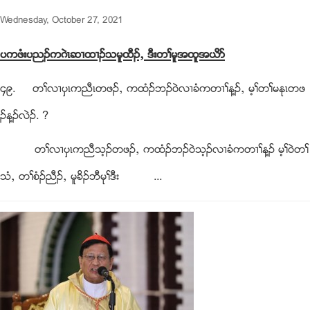
Wednesday, October 27, 2021
ပကဖံးပညဥကဂဲၚဆ႕ထ႕ဥသမူထီဥယ ဒီးတႈမူအထူအဎိဏ
၄၉. တႈလ႕ပွၚကညီၚတဖဥယ ကထံဥဘဥ၀ဲလ႕ခံကတ႕ႈန႔ဥယ မ့ႈတႈမႏုၚတဖ
ဥန႔ဥလဲဥ. ?
တႈလ႕ပွၚကညီသ့ဥတဖဥယ ကထံဥဘဥ၀ဲသ့ဥလ႕ခံကတ႕ႈန႔ဥ မ့ႈ၀ဲတႈ
သံယ တႈစံဥညီဥယ မူခိဥဘီမုႈဒီး ...