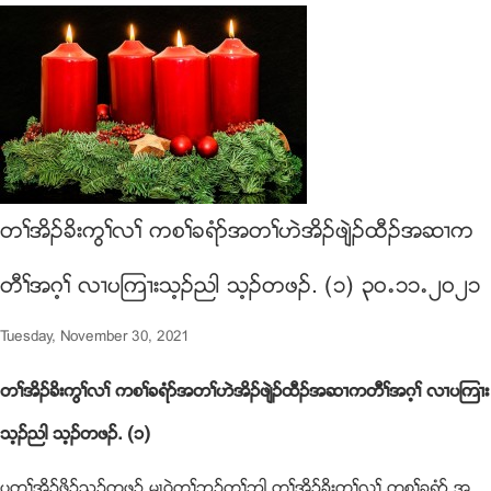
တႈအိဥခိးကြႈလႈ ကစႈခရံဏအတႈဟဲအိဥဖ်ဲဥထီဥအဆ႕က
တီႈအဂ့ႈ လ႕ပၾက႕းသ့ဥညါ သ့ဥတဖဥ. (၁) ၃၀’၁၁’၂၀၂၁
Tuesday, November 30, 2021
တႈအိဥခိးကြႈလႈ
ကစႈခရံဏအတႈဟဲအိဥဖ်ဲဥထီဥအဆ႕ကတီႈအဂ့ႈ
လ႕ပၾက႕း
သ့ဥညါ
သ့ဥတဖဥ
. (၁)
ပတႈအိဥဖွိဥသ့ဥတဖဥ မၚ၀ဲတႈဘူဥတႈဘါ တႈအိဥခိးကြႈလႈ ကစႈခရံဏ အ