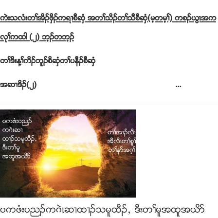
ကဲးသလံးတႈအိဥဖွိဥကရ႕စီဆွံ အတႈသိဥတႈသီစီဆွံ(မ့တမ့ႈ) ကစဥဎြၚအက
လုႈကထါ (၂) ဘ့ဥတဘ့ဥ
တႈဒိးန႔ႈကိဥဘူဥစိဆွံတႈပနီဥစီဆွံ
အဆ႕ဒိဥ(၂) ...
ပကဖံးပညဥကဂဲၚဆ႕ထ႕ဥသမူထီဥယ ဒီးတႈမူအထူအဎိဏ