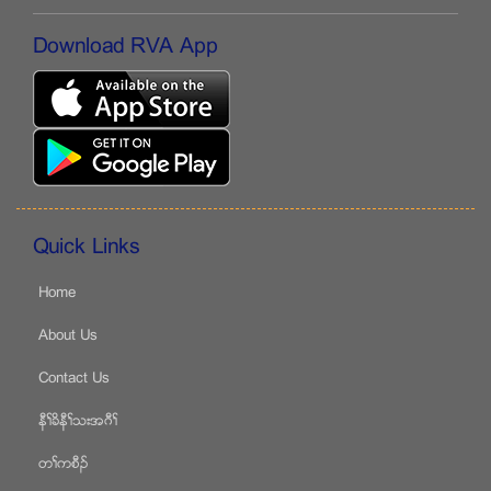
Download RVA App
Quick Links
Home
About Us
Contact Us
နီႈခိနီႈသးအဂီႈ
တႈကစီဥ