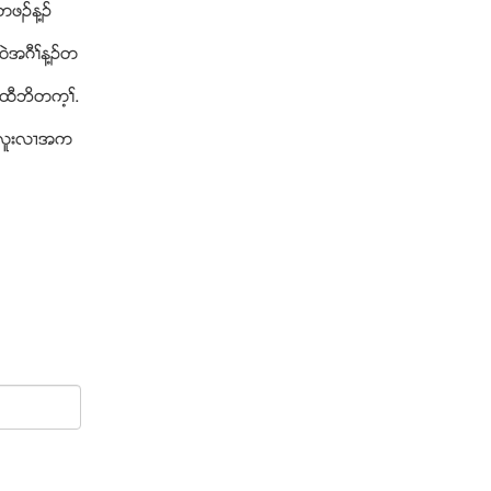
ါတဖဥန႔ဥ
၀ဲအဂီႈန႔ဥတ
ွၚထီဘိတက့ႈ.
ဥကလူးလ႕အက