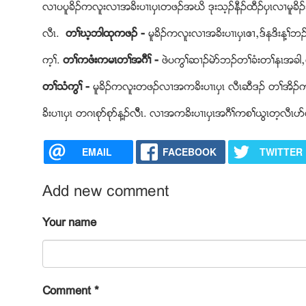
လ႕ပပူခိဥကလူးလ႕အခိးပ႕ၚပွၚတဖဥအဃိ ဒုးသ့ဥနီဥထီဥပွၚလ႕မူခိဥဘီမ
လီၚ.
တႈဃ့ဘါထုကဖဥ -
မူခိဥကလူးလ႕အခိးပ႕ၚပွၚဧ႕ယဒ္နဒိးန
က့ႈ.
တႈကဖံးကမၚတႈအဂီႈ -
ဖဲပကြႈဆ႕ဥမဲဏဘဥတႈခံးတႈနၚအခါယမ္
တႈသံကြႈ -
မူခိဥကလူးတဖဥလ႕အကခိးပ႕ၚပွၚ လီၚဆီဒဥ တႈအိဥက
ခိးပ႕ၚပွၚ တဂၚစုဏစုဏန႔ဥလီီၚ. လ႕အကခိးပ႕ၚပွၚအဂီႈကစႈဎြၚတ့လီၚပဏလီ
EMAIL
FACEBOOK
TWITTER
Add new comment
Your name
Comment
*