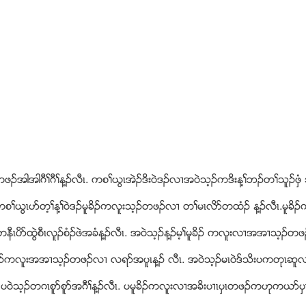
ဖဥအါအါဂီႈဂီႈန႔ဥလီၚ. ကစႈဎြၚအဲဥဒိး၀ဲဒဥလ႕အ၀ဲသ့ဥကဒိးန႔ႈဘဥတႈသူဥဖွံ
. ကစႈဎြၚပဏတ့ႈန႔ႈ၀ဲဒဥမူခိဥကလူးသ့ဥတဖဥလ႕ တႈမၚလိဏတထံဥ န႔ဥလီၚ.မူခ
နီၚပိဏထြဲစီၚလူဥစံဥဖဲအခံန႔ဥလီၚ. အ၀ဲသ့ဥန႔ဥမ့ႈမူခိဥ ကလူးလ႕အအ႕သ့ဥတဖဥန
ူခိဥကလူးအအ႕သ့ဥတဖဥလ႕ လရဏအပူၚန႔ဥ လီၚ. အ၀ဲသ့ဥမၚ၀ဲဒ္သိးပကတုၚဆူလ
ဲသ့ဥတဂၚစူဏစူဏအဂီႈန႔ဥလီၚ. ပမူခိဥကလူးလ႕အခိးပ႕ၚပွၚတဖဥကဟုကဎဏပွၚန႔ဥ