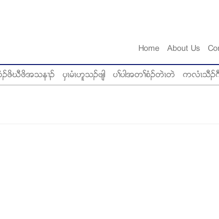
Home
About Us
Co
ံဥဖိဃီဖိအသန႕ဥ
ပွၚမံၚဟူသဥဖ်ါ
ပႈပါအတႈစံဥတဲၚတဲ
ကလံၚသီဥဂ