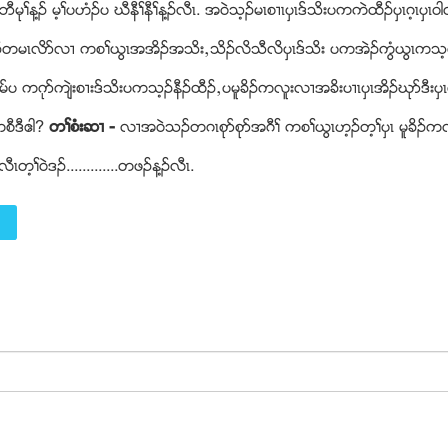
ုႈန႔ဥ မ့ႈပဟံဥပ ဃီနီႈနီႈန႔ဥလီၚ. အ၀ဲသ့ဥမၚစ႕ၚပွၚဒ္သိးပကကဲထီဥပွၚဂ့ၚပွၚ၀
႔ႈဘဥတမၚလိဏလ႕ ကစႈဎြၚအအိဥအသိးယသိဥလိသီလိပွၚဒ္သိး ပကအဲဥကြံဎြၚကသ့
ပ ကဂုဏက်ဲးစ႕းဒ္သိးပကသ့ဥနီဥထီဥယပမူခိဥကလူးလ႕အခိးပ႕ၚပွၚအိဥဃုဏဒီးပ
စီဒီဧါ?
တႈစံးဆ႕ -
လ႕အ၀ဲသဥတဂၚစုဏစုဏအဂီႈ ကစႈဎြၚဟ့ဥတ့ႈပွၚ မူခိ
ၚတ့ႈ၀ဲဒဥ.............တဖဥန႔ဥလီၚ.