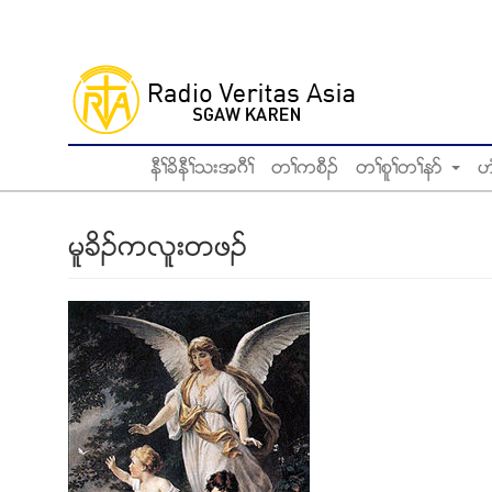
Skip
to
main
content
နီႈခိနီႈသးအဂီႈ
တႈကစီဥ
တႈစူႈတႈနဏ
ဟ
မူခိဥကလူးတဖဥ