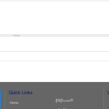
Quick Links
နီႈခိနီႈသးအဂီႈ
Home