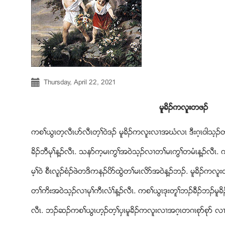
Thursday, April 22, 2021
မူခိဥကလူးတဖဥ
ကစႈဎြၚတ့လီၚပဏလီၚတ့ႈ၀ဲဒဥ မူခိဥကလူးလ႕အဃံလၚ ဒီးဂ့ၚ၀ါသ့ဥတ
ခိဥဘီမုႈန႔ဥလီၚ. သနဏက့မၚကြႈအ၀ဲသ့ဥလ႕တႈမၚကြႈတမံၚန႔ဥလီၚ
မ့ႈ၀ဲ စီၚလူဥစံဥဖဲတဒိကနဥပိဏထြဲတႈမၚလိဏအ၀ဲန႔ဥဘဥ. မူခိဥကလူးတ
တႈကိးအ၀ဲသ့ဥလ႕မုႈကီၚလံႈန႔ဥလီၚ. ကစႈဎြၚဒုးတူႈဘဥခီဥဘဥမ
လီၚ. ဘဥဆဥကစႈဎြၚဟ့ဥတ့ႈပွၚမူခိဥကလူးလ႕အဂ့ၚတဂၚစုဏစုဏ လ႕ပ၀