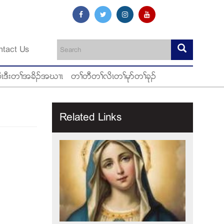
ntact Us
ီၚဒီးတႈအခိဥအဃ႕ၚ
တႈတီတႈလိၚတႈမုဏတႈခုဥ
Related Links