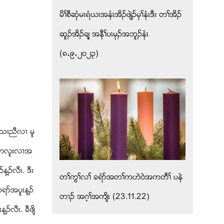
မိႈစီဆွံမၚရံဎၚအနံၚအိဥဖ်ဲဥမုႈနံၚဒီး တႈအိဥ
ဆူဥအိဥခ်႔ အနီႈပၚမုဥအဘူဥနံၚ
(၈’၉’၂၀၂၃)
 သးညီလ႕ မူ
ိဥကလူးလ႕အ
႔ဥလီၚ. ဒီး
တႈကြႈလႈ ခရံဏအတႈကဟဲ၀ဲအကတီႈ ပနဲ
ရဏအပူၚန႔ဥ
တ႕ဥ အဂ့ႈအက်ိၚ (23.11.22)
လီၚ. ခီဖ်ိ