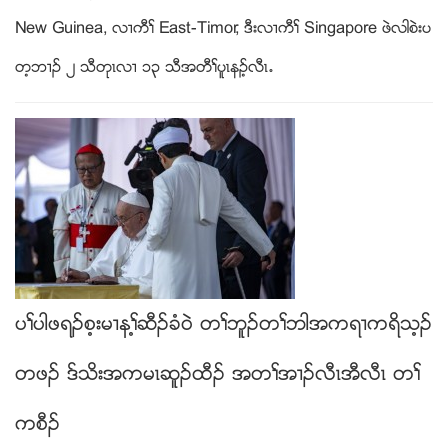
New Guinea, လ႕ကီႈ East-Timor, ဒီးလ႕ကီႈ Singapore ဖဲလါစဲးပ
တ့ဘ႕ဥ ၂ သီတုၚလ႕ ၁၃ သီအတီႈပူၚနဥ့လီၚ’
ပႈပါဖရဥစ့းမ႕နႈ့ဆီဥခံ၀ဲ တႈဘူဥတႈဘါအကရ႕ကရိသ့ဥ
တဖဥ ဒ္သိးအကမၚဆူဥထီဥ အတႈအ႕ဥလီၚအီလီၚ တႈ
ကစီဥ