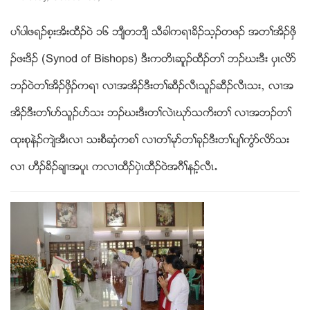
ပႈပါဖရဥစ့းအိးထီဥ၀ဲ ၁၆ ဘ်ီတဘ်ီ သီခါကရ႕ခိဥသ့ဥတဖဥ အတႈအိဥဖွိ
ဥဖးဒိဥ (Synod of Bishops) ဒီးကတိၚဆူဥထီဥတႈ ဘဥဃးဒီး ပွၚလိဏ
ဘဥ၀ဲတႈအိဥဖွိဥကရ႕ လ႕အအိဥဒီးတႈဆီဥလီၚသူဥဆီဥလီၚသးယ လ႕အ
အိဥဒီးတႈပဏသူဥပဏသး ဘဥဃးဒီးတႈလဲၚဃုဏသကိးတႈ လ႕အဘဥတႈ
ထုးစုနဲဥက်ဲအီၚလ႕ သးစီဆွံကစႈ လ႕တႈမုဏတႈခုဥဒီးတႈပ်ႈကြံဏလိဏသး
လ႕ ဟီဥခိဥခ်႕အပူၚ ကလ႕ထီဥပွဲၚထီဥ၀ဲအဂီႈနဥ့လီၚ’