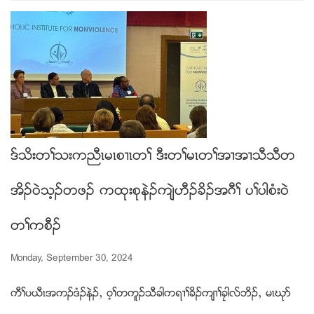
ဒ္သိးတႈသးကညီၚမၚစ႕ၚတႈ ဒီးတႈမၚတႈအ႕အ႕သီသီတ
အိဥ၀ဲသ့ဥတဖဥ ကထုးစုနဲဥက်ဲဟီဥခိဥအဂီႈ ပႈပါစံး၀ဲ
တႈကစီဥ
Monday, September 30, 2024
ကီႈပဎီၚအကဥဒံဥနဲဥယ ၀့ႈတကူဥသီခါကရ႕ႈခိဥက်႕ႈခေါလ္ဘိဥယ မၚဃုဏ