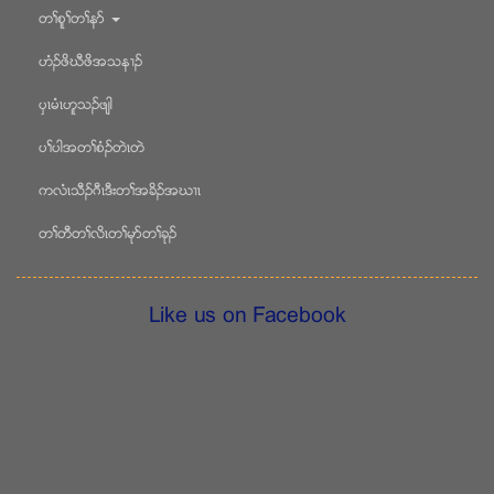
တႈစူႈတႈနဏ
ဟံဥဖိဃီဖိအသန႕ဥ
ပွၚမံၚဟူသဥဖ်ါ
ပႈပါအတႈစံဥတဲၚတဲ
ကလံၚသီဥဂီၚဒီးတႈအခိဥအဃ႕ၚ
တႈတီတႈလိၚတႈမုဏတႈခုဥ
Like us on Facebook