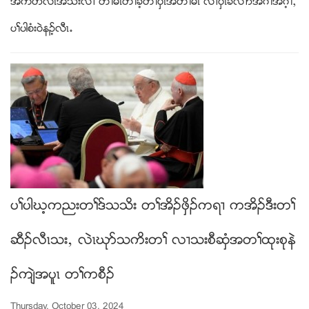
အကပဏလီၚအသးလ႕ တႈမၚတႈခ့တႈပွၚအတႈမၚ လ႕ပွၚခဲလ႕ဏအဂီႈအဂ့ႈယ
ပႈပါစံး၀ဲနဥ့လီၚ’
ပႈပါဃ့ကညးတႈဒ္သသိး တႈအိဥဖွိဥကရ႕ ကအိဥဒီးတႈ
ဆီဥလီၚသးယ လဲၚဃုဏသကိးတႈ လ႕သးစီဆွံအတႈထုးစုနဲ
ဥက်ဲအပူၚ တႈကစီဥ
Thursday, October 03, 2024