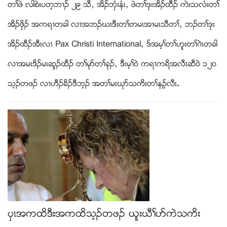
တႈဖဲ လါစဲးပတ့ဘ႕ဥ ၂၉ သီယ အိဥဘွံးနံၚယ ဖဲတႈဒုးအိဥထီဥ ကဲးသလံးတႈ
အိဥဖွိဥ အကရ႕တခါ လ႕အဘဥဃးဒီးတႈတမၚအ႕မၚသီတႈယ ဘဥတႈဒုး
အိဥထီဥအီၚလ႕ Pax Christi Internationalယ ဒ္အမ့ႈတႈဟူးတႈဂဲၚတခါ
လ႕အမၚဒိဥမၚဆူဥထီဥ တႈမုဏတႈခုဥယ ဒီးမ့ႈ၀ဲ ကရ႕ကရိအလီၚဆီ၀ဲ ၁၂၀
သ့ဥတဖဥ လ႕ဟီဥခိဥဒီဘ့ဥ အတႈမၚဃုဏသကိးတႈနဥ့လီၚ’
ပွၚအကထိဒီးအကထိသ့ဥတဖဥ ဎူးဎီႈပဏကဲသကိး