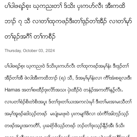
ပႈပါဖရဥစ့း ဃ့ကညးတႈ ဒ္သိး ပွၚကပဏလီၚ အီးကထိ
ဘ႕ဥ ၇ သီ လ႕တႈထုကဖဥဒီးတႈဒုဥတႈအီဥ လ႕တႈမုဏ
တႈခုဥအဂီႈ တႈကစီဥ
Thursday, October 03, 2024
ပႈပါဖရဥစ့း ဃ့ကညး၀ဲ ဒ္သိးပွၚကပဏလီၚ တႈထုကဖဥအမုႈနံၚ ဒီးဒုဥတႈ
အီဥတႈအီ ဖဲလါအီးကထိဘ႕ဥ (ရ) သီယ ဒ္အမ့ႈမုႈနံၚလ႕ ကီႈအံးစရ့လးဒီး
Hamas အတႈစးထီဥဒုးလိဏအသး ပွဲၚထီဥ၀ဲ တနံဥအကတီႈနဥ့လီၚ’
လ႕ပတႈစံဥစိၚတဲစိၚအပူၚ ဒ္တႈဒုးတႈဎၚအကလံၚမုႈ ဒီးတႈမၚအ႕မၚသီတႈ
အမ့ႈအူဖဥဆါသ့ဥတဖဥ မၚပ်ံၚမၚဖုး၀ဲ ပွၚကမ်႕ႈဖိလ႕ ထံကီႈအါဘ့ဥသ့ဥ
တဖဥအပူၚအကတီႈယ ပွၚခရံဏဖိသ့ဥတဖဥ ဘဥတႈဒုးသ့ဥနီဥအီၚ ဒ္သိး