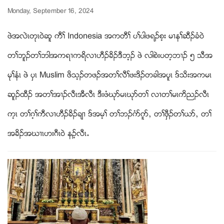
Monday, September 16, 2024
ဖဲအလဲၚတုၚ၀ဲဆူ ကီႈ Indonesia အကတီႈ ပႈပါဖရဥစ့း မ႕နႈဆီဥခံ၀ဲ
တႈဘူဥတႈဘါအကရ႕ကရိလ႕ဟီဥခိဥဒီဘ့ဥ ဖဲ လါစဲးပတ့ဘ႕ဥ ၅ သီအ
မုႈနံၚ ဖဲ ပွၚ Muslim ဖိသ့ဥတဖဥအတႈလီႈဖးဒိဥတခါအပူၚ ဒ္သိးအကမၚ
ဆူဥထီဥ အတႈအ႕ဥလီၚအီလီၚ ဒီးဖံဃုဏမၚဃုဏတႈ လ႕တႈမၚကိညဥလီၚ
က့ၚ တႈဂ့ႈကီလ႕ဟီဥခိဥခ်႕ ဒ္အမ့ႈ တႈဘဥဂံဏဂူဏယ တႈဖွီဥတႈဎဏယ တႈ
အခိဥအဃ႕ၚဟးဂီၚ၀ဲ နဥ့လီၚ’