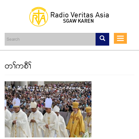
Skip
to
main
Toggle
content
navigati
တႈကစီႈ