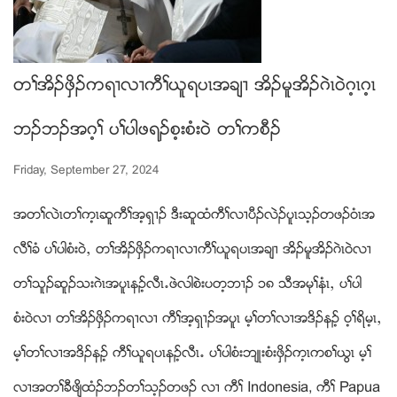
တႈအိဥဖွိဥကရ႕လ႕ကီႈဎူရပၚအခ်႕ အိဥမူအိဥဂဲၚ၀ဲဂ့ၚဂ့ၚ
ဘဥဘဥအဂ့ႈ ပႈပါဖရဥစ့းစံး၀ဲ တႈကစီဥ
Friday, September 27, 2024
အတႈလဲၚတႈက့ၚဆူကီႈအ့ရွ႕ဥ ဒီးဆူထံကီႈလ႕ပီဥလဲဥပူၚသ့ဥတဖဥ၀ံၚအ
လီႈခံ ပႈပါစံး၀ဲယ တႈအိဥဖွိဥကရ႕လ႕ကီႈဎူရပၚအခ်႕ အိဥမူအိဥဂဲၚ၀ဲလ႕
တႈသူဥဆူဥသးဂဲၚအပူၚနဥ့လီၚ’ဖဲလါစဲးပတ့ဘ႕ဥ ၁၈ သီအမုႈနံၚယ ပႈပါ
စံး၀ဲလ႕ တႈအိဥဖွိဥကရ႕လ႕ ကီႈအ့ရွ႕ဥအပူၚ မ့ႈတႈလ႕အဒိဥနဥ့ ၀့ႈရိမ့ၚယ
မ့ႈတႈလ႕အဒိဥနဥ့ ကီႈဎူရပၚနဥ့လီၚ’ ပႈပါစံးဘ်ဳးစံးဖွိဥက့ၚကစႈဎြၚ မ့ႈ
လ႕အတႈခီဖ်ိထံဥဘဥတႈသ့ဥတဖဥ လ႕ ကီႈ Indonesia, ကီႈ Papua