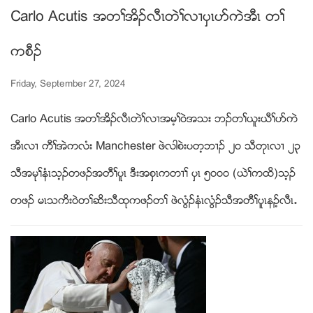
Carlo Acutis အတႈအိဥလီၚတဲႈလ႕ပွၚပဏကဲအီၚ တႈ
ကစီဥ
Friday, September 27, 2024
Carlo Acutis အတႈအိဥလီၚတဲႈလ႕အမ့ႈ၀ဲအသး ဘဥတႈဎူးဎီႈပဏကဲ
အီၚလ႕ ကီႈအဲကလံး Manchester ဖဲလါစဲးပတ့ဘ႕ဥ ၂၀ သီတုၚလ႕ ၂၃
သီအမုႈနံၚသ့ဥတဖဥအတီႈပူၚ ဒီးအစွၚကတ႕ႈ ပွၚ ၅၀၀၀ (ဎဲႈကထိ)သ့ဥ
တဖဥ မၚသကိး၀ဲတႈဆိးသီထုကဖဥတႈ ဖဲလြံဥနံၚလြံဥသီအတီႈပူၚနဥ့လီၚ’