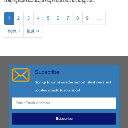
သးပ့ၚနီဥအီၚတသ့၀ဲသ့ဥတဖဥ အိဥလီၚတဲႈတ့ႈ၀ဲနဥ့လီၚ’
1
2
3
4
5
6
7
8
9
…
next ›
last »
Subscribe
Sign up to our newsletter and get latest news and
updates straight to your inbox!
Subscribe