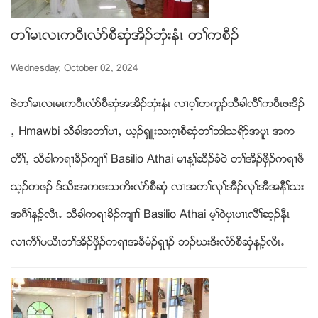
တႈမၚလၚကပီၚလံဏစီဆွံအိဥဘွံးနံၚ တႈကစီဥ
Wednesday, October 02, 2024
ဖဲတႈမၚလၚမၚကပီၚလံဏစီဆွံအအိဥဘွံးနံၚ လ႕၀့ႈတကူဥသီခါလီႈက၀ီၚဖးဒိဥ
ယ Hmawbi သီခါအတႈပ႕ယ ဎ့ဥရွဴးသးဂ့ၚစီဆွံတႈဘါသရိဏအပူၚ အက
တီႈယ သီခါကရ႕ခိဥက်႕ႈ Basilio Athai မ႕နႈ့ဆီဥခံ၀ဲ တႈအိဥဖွိဥကရ႕ဖိ
သ့ဥတဖဥ ဒ္သိးအကဖးသကိးလံဏစီဆွံ လ႕အတႈလုႈအီဥလုႈအီအနီႈသး
အဂီႈနဥ့လီၚ’ သီခါကရ႕ခိဥက်႕ႈ Basilio Athai မ့ႈ၀ဲပွၚပ႕ၚလီႈဆ့ဥနီၚ
လ႕ကီႈပဎီၚတႈအိဥဖွိဥကရ႕အခီမံဥရွ႕ဥ ဘဥဃးဒီးလံဏစီဆွံနဥ့လီၚ’