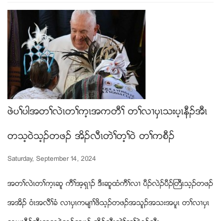
ဖဲပႈပါအတႈလဲၚတႈက့ၚအကတီႈ တႈလ႕ပွၚသးပ့ၚနီဥအီၚ
တသ့၀ဲသ့ဥတဖဥ အိဥလီၚတဲႈတ့ႈ၀ဲ တႈကစီဥ
Saturday, September 14, 2024
အတႈလဲၚတႈက့ၚဆူ ကီႈအ့ရွ႕ဥ ဒီးဆူထံကီႈလ႕ ပီဥလဲဥပီဥႀတီၚသ့ဥတဖဥ
အအိဥ ၀ံၚအလီႈခံ လ႕ပွၚကမ်႕ႈဖိသ့ဥတဖဥအသူဥအသးအပူၚ တႈလ႕ပွၚ