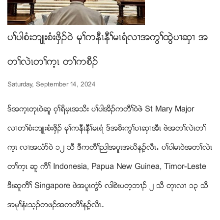
ပႈပါစံးဘ်ဳးစံးဖွိဥ၀ဲ မုႈကနီၚနီႈမၚရံလ႕အကြႈထြဲပ႕ဆွ႕ အ
တႈလဲၚတႈက့ၚ တႈကစီဥ
Saturday, September 14, 2024
ဒ္အက့ၚတုၚ၀ဲဆူ ၀့ႈရိမ့ၚအသိး ပႈပါအိဥကတီႈ၀ဲဖဲ St Mary Major
လ႕တႈစံးဘ်ဳးစံးဖွိဥ မုႈကနီၚနီႈမၚရံ ဒ္အခိးကြႈပ႕ဆွ႕အီၚ ဖဲအတႈလဲၚတႈ
က့ၚ လ႕အဎံဏ၀ဲ ၁၂ သီ ဒီကတီႈညါအပူၚအဃိနဥ့လီၚ’ ပႈပါမၚ၀ဲအတႈလဲၚ
တႈက့ၚ ဆူ ကီႈ Indonesia, Papua New Guinea, Timor-Leste
ဒီးဆူကီႈ Singapore ဖဲအပူၚကြံဏ လါစဲးပတ့ဘ႕ဥ ၂ သီ တုၚလ႕ ၁၃ သီ
အမုႈနံၚသ့ဥတဖဥအကတီႈနဥ့လီၚ’