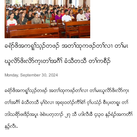
ခရံဏဖိအကရူႈသ့ဥတဖဥ အတႈထုကဖဥတႈလ႕ တႈမၚ
ဃူလိဏဖိးလိဏက့ၚတႈအဂီႈ ခံသီတသီ တႈကစီဥ
Monday, September 30, 2024
ခရံဏဖိအကရူႈသ့ဥတဖဥ အတႈထုကဖဥတႈလ႕ တႈမၚဃူလိဏဖိးလိဏက့ၚ
တႈအဂီႈ ခံသီတသီ မ့ႈ၀ဲလ႕ အ့ရၚ၀တံဥကီႈစဲႈ ၀့ႈပသံဥ စီၚပ့းတရူး တႈ
ဘါသရိဏဖးဒိဥအပူၚ ဖဲစဲးပတ့ဘ႕ဥ ၂၇ သီ ဟါလီၚခီ ၄ၚ၃၀ နဥရံဥအကတီႈ
နဥ့လီၚ’