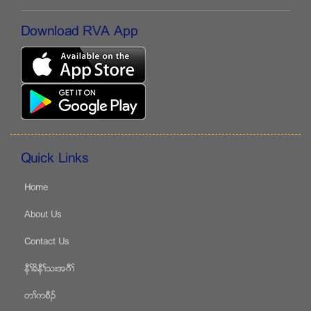
Download RVA App
Quick Links
Home
About Us
Contact Us
နီႈခိနီႈသးအဂီႈ
တႈကစီဥ