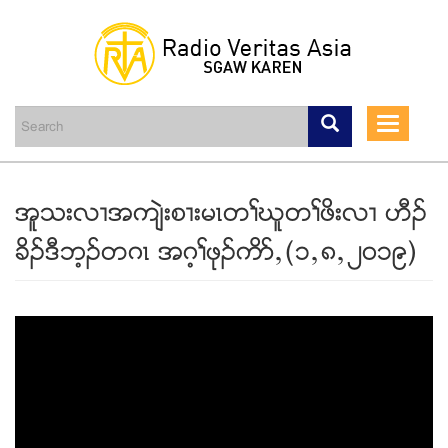
Skip
to
main
Toggle
content
navigati
အူသးလ႕အက်ဲးစ႕းမၚတႈဃူတႈဖိးလ႕ ဟီဥ
ခိဥဒီဘ့ဥတဂၚ အဂ့ႈဖုဥကိဏယ(၁ယ၈ယ၂၀၁၉)