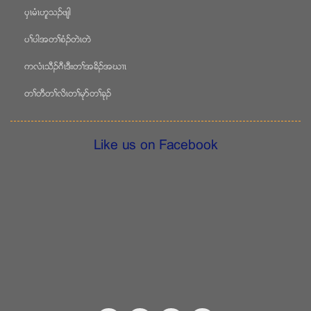
ပွၚမံၚဟူသဥဖ်ါ
ပႈပါအတႈစံဥတဲၚတဲ
ကလံၚသီဥဂီၚဒီးတႈအခိဥအဃ႕ၚ
တႈတီတႈလိၚတႈမုဏတႈခုဥ
Like us on Facebook