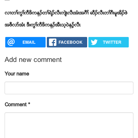
လ႕တႈကြႈကီဒိကနဥတႈရဲဥလီၚက်ဲၚလီၚအံၚအဂီႈ ဆီဥလီၚတႈဂီၚမူအိဥဖဲ
အဖီလဏအံၚ ဒီးကြႈကီဒိကနဥအီၚသ့၀ဲနဥ့လီၚ
EMAIL
FACEBOOK
TWITTER
Add new comment
Your name
Comment
*