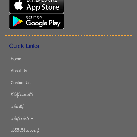
Quick Links
Home
About Us
Contact Us
နီႈခိနီႈသးအဂီႈ
တႈကစီဥ
တႈစူႈတႈနဏ
ဟံဥဖိဃီဖိအသန႕ဥ