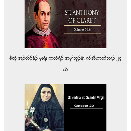
စီဆွံ အဥတိဥနံဥ မ့ၚရံၚ ကလဲရဲဥ အမုႈဘူဥနံၚ လါအီၚကတိဘ႕ဥ ၂၄
သီ