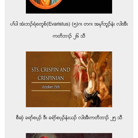
ပႈပါ အံၚဘဥရံစတူစ္(Evaristus) (၅)ဂၚ တဂၚ အမုႈဘူဥနံၚ လါအီၚ
ကတိဘ႕ဥ ၂၆ သီ
စီဆွံ ခရဏစပ့ဥ ဒီး ခရံဏစပ့ဥနံၚဎဥ လါအီၚကတိဘ႕ဥ ၂၅ သီ