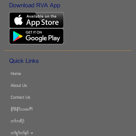
Download RVA App
Quick Links
Home
About Us
Contact Us
နီႈခိနီႈသးအဂီႈ
တႈကစီဥ
တႈစူႈတႈနဏ