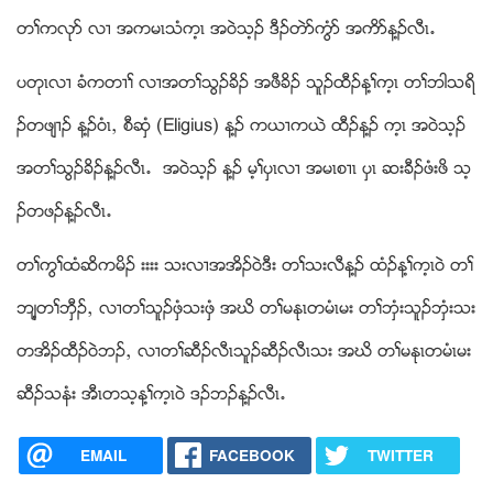
တႈကလုဏ လ႕ အကမၚသံက့ၚ အ၀ဲသ့ဥ ဒီဥတဲဏကြံဏ အကိဏန႔ဥလီၚ’
ပတုၚလ႕ ခံကတ႕ႈ လ႕အတႈသြဥခိဥ အဖီခိဥ သူဥထီဥန႔ႈက့ၚ တႈဘါသရိ
ဥတဖ်႕ဥ န႔ဥ၀ံၚယ စီဆွံ (Eligius) န႔ဥ ကဎ႕ကဎဲ ထီဥန႔ဥ က့ၚ အ၀ဲသ့ဥ
အတႈသြဥခိဥန႔ဥလီၚ’ အ၀ဲသ့ဥ န႔ဥ မ့ႈပွၚလ႕ အမၚစ႕ၚ ပွၚ ဆးခီဥဖံးဖိ သ့
ဥတဖဥန႔ဥလီၚ’
တႈကြႈထံဆိကမိဥ းးးး သးလ႕အအိဥ၀ဲဒီး တႈသးလီန႔ဥ ထံဥန႔ႈက့ၚ၀ဲ တႈ
ဘ်႔တႈဘွီဥယ လ႕တႈသူဥဖွံသးဖွံ အဃိ တႈမႏုၚတမံၚမး တႈဘွံးသူဥဘွံးသး
တအိဥထီဥ၀ဲဘဥယ လ႕တႈဆီဥလီၚသူဥဆီဥလီၚသး အဃိ တႈမႏုၚတမံၚမး
ဆီဥသနံး အီၚတသ့န႔ႈက့ၚ၀ဲ ဒဥဘဥန႔ဥလီၚ’
EMAIL
FACEBOOK
TWITTER