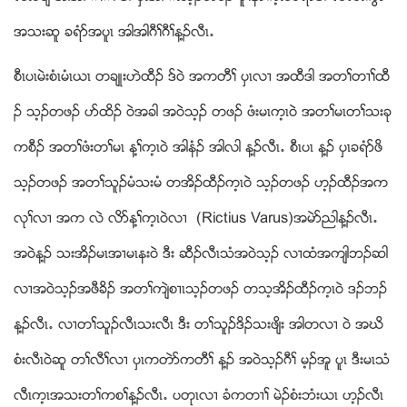
အသးဆူ ခရံဏအပူၚ အါအါဂီႈဂီႈန႔ဥလီၚ’
စီၚပၚမဲးစံၚမံၚဎၚ တခ်ဳးဟဲထီဥ ဒ္၀ဲ အကတီႈ ပွၚလ႕ အထီဒါ အတႈတ႕ႈထီ
ဥ သ့ဥတဖဥ ပဏထိဥ ၀ဲအခါ အ၀ဲသ့ဥ တဖဥ ဖံးမၚက့ၚ၀ဲ အတႈမၚတႈသးခု
ကစီဥ အတႈဖံးတႈမၚ န႔ႈက့ၚ၀ဲ အါနံဥ အါလါ န႔ဥလီၚ’ စီၚပၚ န႔ဥ ပွၚခရံဏဖိ
သ့ဥတဖဥ အတႈသူဥမံသးမံ တအိဥထီဥက့ၚ၀ဲ သ့ဥတဖဥ ဟ့ဥထီဥအက
လုႈလ႕ အက လဲ လိဏန႔ႈက့ၚ၀ဲလ႕ (Rictius Varus)အမဲဏညါန႔ဥလီၚ’
အ၀ဲန႔ဥ သးအိဥမၚအ႕မၚနး၀ဲ ဒီး ဆီဥလီၚသံအ၀ဲသ့ဥ လ႕ထံအက်ါဘဥဆါ
လ႕အ၀ဲသ့ဥအဖီခိဥ အတႈက်ဲစ႕ၚသ့ဥတဖဥ တသ့အိဥထီဥက့ၚ၀ဲ ဒဥဘဥ
န႔ဥလီၚ’ လ႕တႈသူဥလီၚသးလီၚ ဒီး တႈသူဥဒိဥသးဖ်ိး အါတလ႕ ၀ဲ အဃိ
စံးလီၚ၀ဲဆူ တႈလီႈလ႕ ပွၚကတဲဏကတီႈ န႔ဥ အ၀ဲသ့ဥဂီႈ မ့ဥအူ ပူၚ ဒီးမၚသံ
လီၚက့ၚအသးတႈကစႈန႔ဥလီၚ’ ပတုၚလ႕ ခံကတ႕ႈ မဲဥစံးဘံးဎၚ ဟ့ဥလီၚ