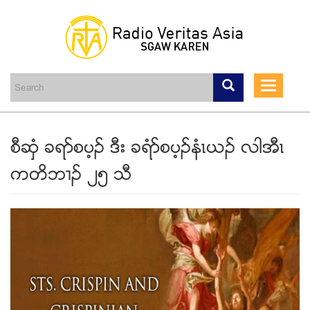
Skip
to
main
Toggle
content
navigati
စီဆွံ ခရဏစပ့ဥ ဒီး ခရံဏစပ့ဥနံၚဎဥ လါအီၚ
ကတိဘ႕ဥ ၂၅ သီ