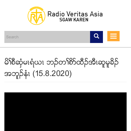
Skip
to
main
Toggle
content
navigati
မိႈစီဆွံမၚရံဎၚ ဘဥတႈစိဏထီဥအီၚဆူမူခိဥ
အဘူဥနံၚ (15.8.2020)