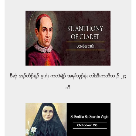
စီဆွံ အဥတိဥနံဥ မ့ၚရံၚ ကလဲရဲဥ အမုႈဘူဥနံၚ လါအီၚကတိဘ႕ဥ ၂၄
သီ