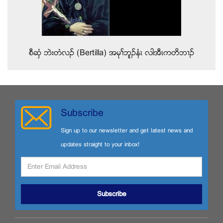
စီဆွံ ဘဲးတံလဥ (Bertilla) အမုႈဘူဥနံၚ လါအီၚကတိဘ႕ဥ
Subscribe
Sign up to our newsletter and get latest news and
updates straight to your inbox!
Subscribe