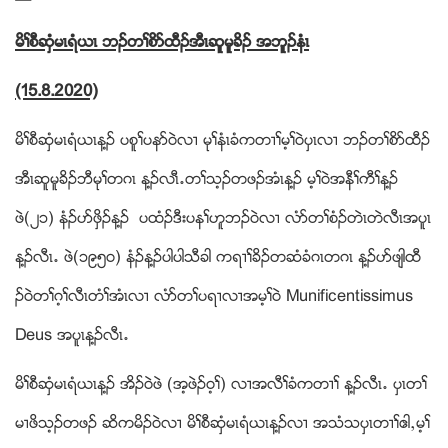
မိႈစီဆွံမၚရံဎၚ ဘဥတႈစိဏထီဥအီၚဆူမူခိဥ အဘူဥနံၚ
(15.8.2020)
မိႈစီဆွံမၚရံဎၚန႔ဥ ပစူႈပနဏ၀ဲလ႕ မုႈနံၚခံကတ႕ႈမ့ႈ၀ဲပွၚလ႕ ဘဥတႈစိဏထီဥ
အီၚဆူမူခိဥဘီမုႈတဂၚ န႔ဥလၚီ’တႈသ့ဥတဖဥအံၚန႔ဥ မ့ႈ၀ဲအနီႈကီႈန႔ဥ
ဖဲ(၂၁) နံဥပဏဖွိဥန႔ဥ ပထံဥဒီးပနႈဟူဘဥ၀ဲလ႕ လံဏတႈစံဥတဲၚတဲလီၚအပူၚ
န႔ဥလီၚ’ ဖဲ(၁၉၅၀) နံဥန႔ဥပါပါသီခါ ကရ႕ႈခိဥတဆံခံဂၚတဂၚ န႔ဥပဏဖ်ါထီ
ဥ၀ဲတႈဂ့ႈလီၚတံႈအံၚလ႕ လံဏတႈပရ႕လ႕အမ့ႈ၀ဲ Munificentissimus
Deus အပူၚန႔ဥလီၚ’
မိႈစီဆွံမၚရံဎၚန႔ဥ အိဥ၀ဲဖဲ (အ့ဖဲဥ၀့ႈ) လ႕အလီႈခံကတ႕ႈ န႔ဥလီၚ’ ပွၚတႈ
မ႕ဖိသ့ဥတဖဥ ဆိကမိဥ၀ဲလ႕ မိႈစီဆွံမၚရံဎၚန႔ဥလ႕ အသံသပွၚတ႕ႈဧါယမ့ႈ