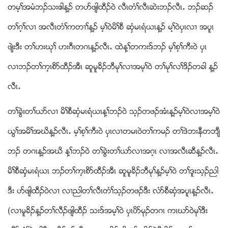
တမ့ႈအမံဘဥသးဧါန႔ဥ တပဏဖ်ါထီဥ၀ဲ လီၚတံႈလီၚဆဲးဘဥလီၚ’ ဘဥဆဥ
တႈဂ့ႈလ႕ အလီၚတံႈကတ႕ႈန႔ဥ မ့ႈ၀ဲမိႈစီ ဆွံမၚရံဎၚန႔ဥ မ႔ႈ၀ဲပွၚလ႕ အပူၚ
ဖ်ဲးဒီး တႈဟးဃုႈ ဟးဂီၚတဂၚန႔ဥလီၚ’ ထဲန႔ႈတကးဒ္ဘဥ မ့ႈစ့ႈကီး၀ဲ ပွၚ
လ႕ဘဥတႈက့ၚစိဏထီဥအီၚ ဆူမူခိဥဘီမုႈလ႕အမ့ႈ၀ဲ တႈမုႈလႈဒိဥတခါ န႔ဥ
လီၚ’
တႈခြဲးတႈဎဏလ႕ မိႈစီဆွံမၚရံဎၚန႔ႈဘဥ၀ဲ သ့ဥတဖဥအံၚန႔ဥမ့ႈ၀ဲလ႕အမ့ႈ၀ဲ
ဎြႈအမိႈအဃိန႔ဥလီၚ’ မ့ႈစ့ႈကီး၀ဲ ပွၚလ႕တမၚ၀ဲတႈကမဥ တႈဒဲဘးနီတဘ်ီ
ဘဥ တဂၚန႔ဥအဃိ န႔ႈဘဥ၀ဲ တႈခြဲးတႈဎဏလ႕အဂ့ၚ လ႕အလီၚဆီန႔ဥလီၚ’
မိႈစီဆွွံမၚရံဎၚ ဘဥတႈက့ၚစိဏထီဥအီၚ ဆူမူခိဥဘီမုႈန႔ဥမ့ႈ၀ဲ တႈဒူးသ့ဥညါ
ဒီး ပဏဖ်ါထီဥ၀ဲလ႕ လ႕ညါတႈလီၚတံႈသ့ဥတဖဥဒီး လံဏစီဆွံအပူၚန႔ဥလီၚ’
(လ႕မူခိဥန႔ဥတႈလီဥဖ်ါထီဥ သးဒ္အမ့ႈ၀ဲ ပွၚပိဏမုဥတဂၚ ကၚဃဏ၀ဲမုႈဒီး