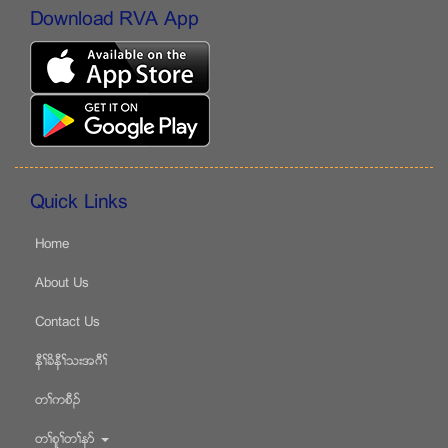
Download RVA App
Quick Links
Home
About Us
Contact Us
နီႈခိနီႈသးအဂီႈ
တႈကစီဥ
တႈစူႈတႈနဏ