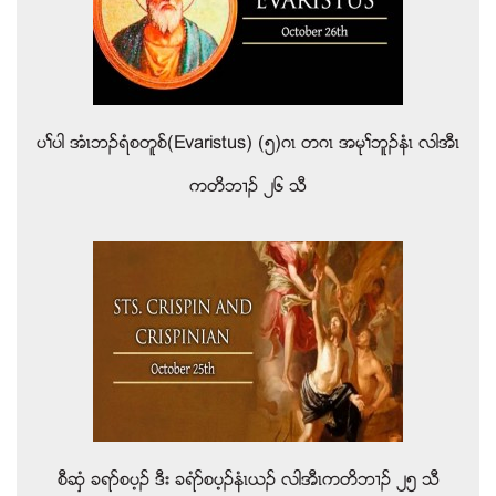
ပႈပါ အံၚဘဥရံစတူစ္(Evaristus) (၅)ဂၚ တဂၚ အမုႈဘူဥနံၚ လါအီၚ
ကတိဘ႕ဥ ၂၆ သီ
စီဆွံ ခရဏစပ့ဥ ဒီး ခရံဏစပ့ဥနံၚဎဥ လါအီၚကတိဘ႕ဥ ၂၅ သီ