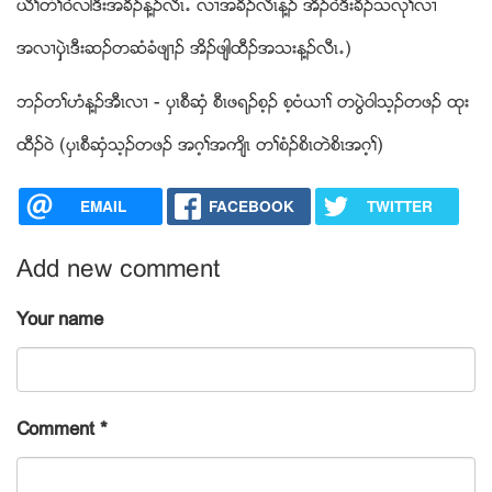
ဎီႈတံႈ၀ဲလါဒီးအခီဥန႔ဥလီၚ’ လ႕အခိဥလိၚန႔ဥ အိဥ၀ဲဒီးခိဥသလုႈလ႕
အလ႕ပွွဲၚဒီးဆဥတဆံခံဖ်႕ဥ အိဥဖ်ါထီဥအသးန႔ဥလီၚ’)
ဘဥတႈဟံန႔ဥအီၚလ႕ - ပွၚစီဆွံ စီၚဖရဥစ့ဥ စ့ဗံဎ႕ႈ တပြဲ၀ါသ့ဥတဖဥ ထုး
ထီဥ၀ဲ (ပွၚစီဆွံသ့ဥတဖဥ အဂ့ႈအက်ိၚ တႈစံဥစိၚတဲစိၚအဂ့ႈ)
EMAIL
FACEBOOK
TWITTER
Add new comment
Your name
Comment
*