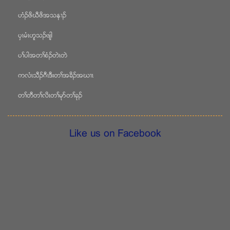
ဟံဥဖိဃီဖိအသန႕ဥ
ပွၚမံၚဟူသဥဖ်ါ
ပႈပါအတႈစံဥတဲၚတဲ
ကလံၚသီဥဂီၚဒီးတႈအခိဥအဃ႕ၚ
တႈတီတႈလိၚတႈမုဏတႈခုဥ
Like us on Facebook