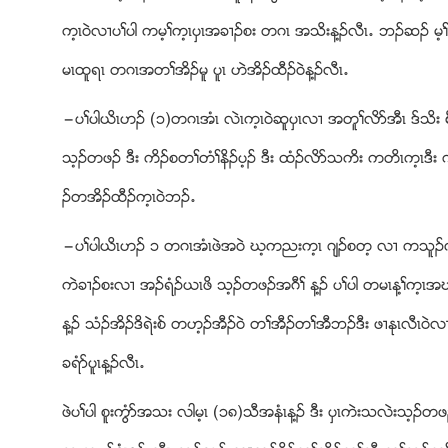
က့ၚ၀ဲလ႕ပႈပါ ကမ့ႈက့ၚပွၚအခ႕ဥစး တဂၚ အသိးန႔ဥလီၚ’ ဘဥဆဥ မ့
မၚထူရၚ တဂၚအတႈအိဥမူ ပူၚ ဟဲအိဥထီဥ၀ဲန႔ဥလီၚ’
”ပႈပါဎိၚဟဥ (၁)တဂၚအံၚ လဲၚက့ၚ၀ဲဆူပွၚလ႕ အတူႈလိဏအီၚ ဒ္သိး
သ့ဥတဖဥ ဒီး ကိဥစတႈတံႈနိဥပ့ဥ ဒီး ထံဥလိဏသကိး ကတိၚက့ၚဒီး
ဥတအိဥထီဥက့ၚ၀ဲဘဥ’
”ပႈပါဎိၚဟဥ ၁ တဂၚအံၚဖဲအ၀ဲ ဃ့ကညးက့ၚ ဂ်ဥစတ့ လ႕ ကသူဥ
ကဲခ႕ဥစးလ႕ အဥရံဥဎၚဖိ သ့ဥတဖဥအဂီႈ န႔ဥ ပႈပါ တမၚန႔ႈက့ၚအဃ
န႔ဥ သံဥအိဥဒိရဲးစ္ တဟ့ဥအီဥ၀ဲ တႈအီဥတႈအီဘဥဒီး ဖ႕ႏုၚလီၚ၀ဲ
ခရံဏပူၚန႔ဥလီၚ’
ဖဲပႈပါ စူးကြံဏအသး လါမ့ၚ (၁၈)သီအနံၚန႔ဥ ဒီး ပွၚကဲးသလဲးသ့ဥတ