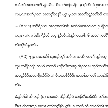
ပ႕၀ဲတႈအဆ႕ကတီႈန႔ဥလီၚ’ စီၚပၚအံၚဒဥလဲဥ မ့ႈစ့ႈကီး ၀ဲ ပွၚလ႕
လၚယလ႕အမ့ႈပွၚလ႕ အတစူႈတနဏ ဎြၚ ပွၚလ႕ အတႈဘူဥတႈဘါ တအိ
” (Arian) အဥရံဥဎၚ အလုအလႈအံၚ စးထီဥမၚအသးလ႕ ၄ နံဥကဎၚ
ပတုၚ လ႕ကလံၚစိး ဂိဥသ္ အပူၚန႔ဥလီၚ’ဖဲနံဥကဎၚဖိး ၆ အဆ႕ကတီႈ
လီၚကြံဏ၀ဲန႔ဥလီၚ’
” (AD) ၅၂၃ အကတီႈ ဘ့းဇဥတ့ႈ အစီၚပၚ အဆိကတ႕ႈ ဂ်ဥစတ့ 
ဎြၚ သရိဥသ့ဥ တဖဥ ကဘဥ ဟ့ဥလီၚက့ၚဆူ အိဥသဒိး သ့ဥတဖဥအစူ
အသူဥဒိဥအသးဖ်ိးထီဥ၀ဲလ႕ စီၚပၚအဖီခိဥဒီး အတႈအကစႈ ကမၚ၀
လီၚ’
ဖဲန႔ဥပႈပါ ဎိၚဟဥ (၁) တဂၚအံၚ အိဥထီဥ၀ဲ ဆ႕ဥမဲဏဘဥ၀ဲဒီး 
စိီၚပၚ ကဲက့ၚခ႕ဥ စးလ႕ တႈတစူႈနဏဎြၚဒီး ဒ္ ကလံၚထံးဘ့းဇဥတ့