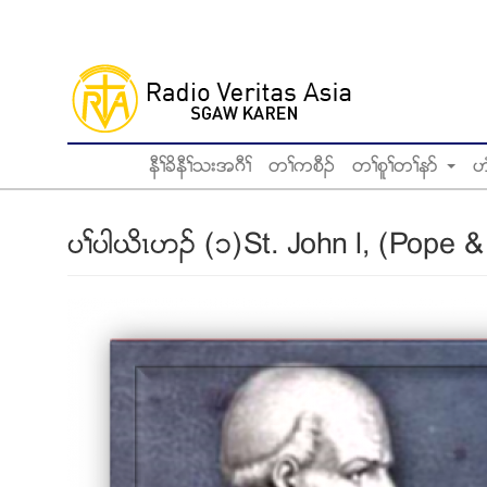
Skip
to
main
content
နီႈခိနီႈသးအဂီႈ
တႈကစီဥ
တႈစူႈတႈနဏ
ဟ
ပႈပါဎိၚဟဥ (၁)St. John l, (Pope &