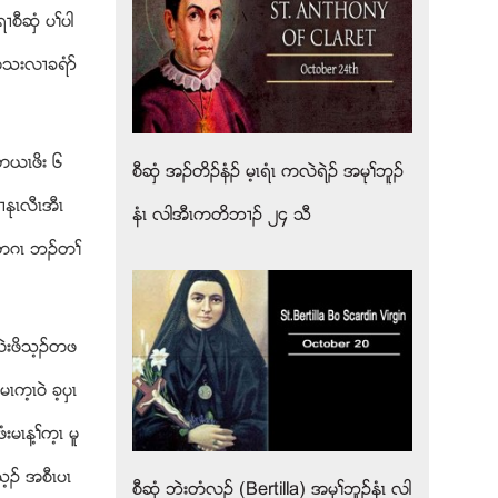
စီဆွံ ပႈပါ
ဏအသးလ႕ခရံဏ
ကဎၚဖိး ၆
စီဆွံ အဥတိဥနံဥ မ့ၚရံၚ ကလဲရဲဥ အမုႈဘူဥ
ုၚလီၚအီၚ
နံၚ လါအီၚကတိဘ႕ဥ ၂၄ သီ
ါ၀ဲတဂၚ ဘဥတႈ
သလဲးဖိသ့ဥတဖ
့ၚ၀ဲ ခ့ပွၚ
မၚန႔ႈက့ၚ မူ
့ဥ အစီၚပၚ
စီဆွံ ဘဲးတံလဥ (Bertilla) အမုႈဘူဥနံၚ လါ