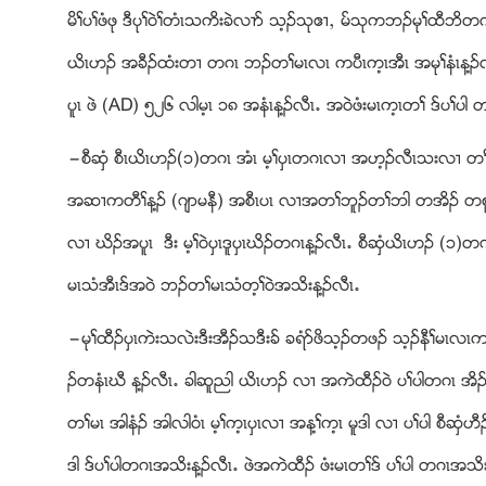
မိႈပႈဖံဖု ဒီပုႈ၀ဲႈတံၚသကိးခဲလ႕ဏ သ့ဥသုဧ႕ယ မ္သုကဘဥမုႈထီဘိတက
ဎိၚဟဥ အခီဥထံးတ႕ တဂၚ ဘဥတႈမၚလၚ ကပီၚက့ၚအီၚ အမုႈနံၚန႔ဥလီၚ
ပူၚ ဖဲ (AD) ၅၂၆ လါမ့ၚ ၁၈ အနံၚန႔ဥလီၚ’ အ၀ဲဖံးမၚက့ၚတႈ ဒ္ပ
”စီဆွံ စီၚဎိၚဟဥ(၁)တဂၚ အံၚ မ့ႈပွၚတဂၚလ႕ အဟ့ဥလီၚသးလ႕ တႈစူ
အဆ႕ကတီႈန႔ဥ (ဂ်ာမနီ) အစီၚပၚ လ႕အတႈဘူဥတႈဘါ တအိဥ တစူႈတန
လ႕ ဃိဥအပူၚ ဒီး မ့ႈ၀ဲပွၚဒူပွၚဃိဥတဂၚန႔ဥလီၚ’ စီဆွံဎိၚဟဥ (
မၚသံအီၚဒ္အ၀ဲ ဘဥတႈမၚသံတ့ႈ၀ဲအသိးန႔ဥလီၚ’
”မုႈထီဥပွၚကဲးသလဲးဒီးအီဥသဒီးခ္ ခရံဏဖိသ့ဥတဖဥ သ့ဥနီႈမၚလၚကပ
ဥတနံၚဃီ န႔ဥလီၚ’ ခါဆူညါ ဎိၚဟဥ လ႕ အကဲထီဥ၀ဲ ပႈပါတဂၚ အိဥဖ်ဲ
တႈမၚ အါနံဥ အါလါ၀ံၚ မ့ႈက့ၚပွၚလ႕ အန႔ႈက့ၚ မူဒါ လ႕ ပႈပါ စီဆွ
ဒါ ဒ္ပႈပါတဂၚအသိးန႔ဥလီၚ’ ဖဲအကဲထီဥ ဖံးမၚတႈဒ္ ပႈပါ တဂၚအသိ