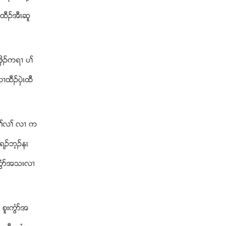
႕ထီဥအီၚဆူ
ွိဥကရ႕ ပႈ
ထီဥပွဲၚထီ
မုႈလႈ လ႕ က
 ရဥဘ့ဥနၚ
ဏကြံဏအသးလ႕
 စူးကြံဏအ