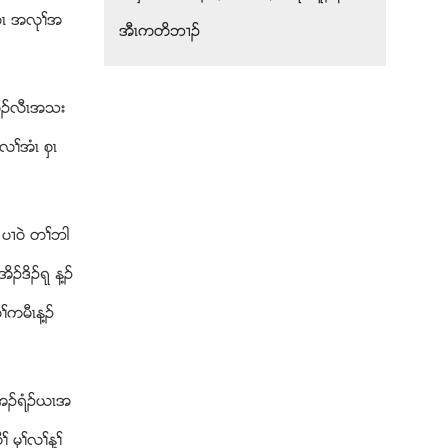
ဥဎၚ အလုႈအ
အီၚကတိဘ႕ဥ
သလဥလီၚအသး
ႈအံၚ စွၚ
ပ႕၀ဲ တႈဘါ
ဥဒိဥရု န႔ဥ
ကမီၚန႔ဥ
ဥ အဥရံဥဎၚအ
 မုႈလႈန႔ႈ