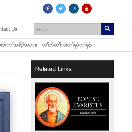
ntact Us
ီၚဒီးတႈအခိဥအဃ႕ၚ
တႈတီတႈလိၚတႈမုဏတႈခုဥ
Related Links