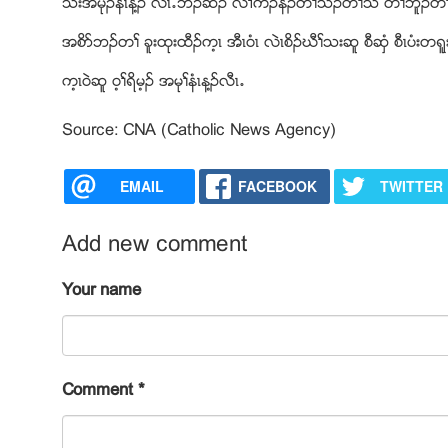
သးအမုဥနံၚန႔ဥ လီၚ’ဘဥဆဥ လ႕ကဥနိဥတႈသိဥတႈသီ တႈဘူဥတႈဘါ အမ
အစိဏဘဥတႈ ခူးထုးထီဥက့ၚ အီၚ၀ံၚ လဲၚစိဥဃီႈသးဆူ စီဆွံ စီၚပ
က့ၚ၀ဲဆူ ၀့ႈရိမ့ဥ အမုႈနံၚန႔ဥလီၚ’
Source: CNA (Catholic News Agency)
EMAIL
FACEBOOK
TWITTER
Add new comment
Your name
Comment
*