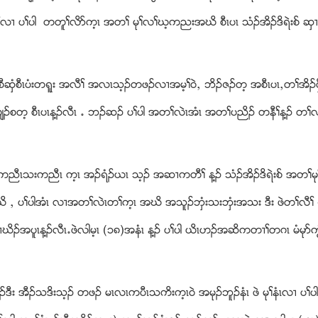
ႈလ႕ ပႈပါ တတူႈလိဏက့ၚ အတႈ မုႈလႈဃ့ကညးအဃိ စီၚပၚ သံဥအိဥဒိရဲးစ္ ဆွ
 စီဆွံစီၚပံးတရူး အလီႈ အလၚသ့ဥတဖဥလ႕အမ့ႈ၀ဲယ ဘိဥဇဥတ့ အစီၚပၚယတႈအိဥဖ
 ဂ်ဥစတ့ စီၚပၚန႔ဥလီၚ ’ ဘဥဆဥ ပႈပါ အတႈလဲၚအံၚ အတႈပညိဥ တနီႈန႔ဥ တႈလ႕
ကညီၚသးကညီၚ က့ၚ အဥရံဥဎၚ သ့ဥ အဆ႕ကတီႈ န႔ဥ သံဥအိဥဒိရဲးစ္ အတႈ
ိ ယ ပႈပါအံၚ လ႕အတႈလဲၚတႈက့ၚ အဃိ အသူဥဘွံးသးဘွံးအသး ဒီး ဖဲတႈလီႈ
လ႕ဃိဥအပူၚန႔ဥလီၚ’ဖဲလါမ့ၚ (၁၈)အနံၚ န႔ဥ ပႈပါ ဎိၚဟဥအဆိကတ႕ႈတဂၚ မံမု
ဖဥဒီး အီဥသဒိးသ့ဥ တဖဥ မၚလၚကပီၚသကိးက့ၚ၀ဲ အမုဥဘူဥနံၚ ဖဲ မုႈနံၚလ႕ ပႈပါ