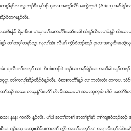
 အတစူႈနဏလ႕ဎြၚဘဥဒီး မ့ႈဒဥ ပွၚလ႕ အတူႈလိဏ မၚထြဲက့ၚ၀ဲ (Arian) အဥရံ
ဥ၀ဲတဂၚန႔ဥလီၚ’
ဖိးနံဥ ရိမ့ၚစီၚပၚ ပ႕ဆွၚတႈအကတီႈအဆိအခါ လံန႔ဥလီၚ’လ႕ခံန႔ဥ လဲၚ
န႔ဥ တႈတစူႈတနဏဎြၚ လုလႈအံၚ လီၚမႈ ကြံဏ၀ဲဘဥဆဥ ပွၚလ႕အလူးပိးမၚထြဲလုလ
အံၚ ရၚလီၚတႈကလုႈ လ႕ ဒီး စံးဘဥ၀ဲ ဘဥဃး အဥရံဥဎၚ အသီခါ သ့ဥတဖဥ 
ပူၚ တႈကလုႈအိဥထီဥ၀ဲန႔ဥလီၚ’ ဖဲဆ႕ကတီႈန႔ဥ လ႕ကလံးထံး တကပၚ သံဥအိ
ဲဒ္တႈဘဥ အသး ကသ့န႔ႈ၀ဲအဂီႈ ပဏလီၚအသးလ႕ အကသုက့ၚ၀ဲ ပႈပါ အတႈစိတႈ
တႈမၚအသး နးနး ကလဲဏ န႔ဥလီၚ’ ပႈပါ အတႈကစႈ အတႈစူႈနဏ ဂ႕ႈက်႕ၚ၀ဲဘဥဆ
ႈ အစီၚပၚ ဂ်ဥစတ့ ကထုးထီဥပၚကတ႕ႈ ကြံဏ အတႈကလုႈလ႕ အရၚလီၚတ့ႈလံ၀ဲအဂီႈ