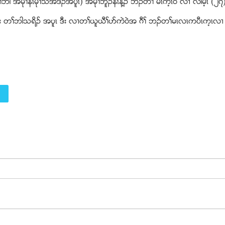
ုႈနံၚမုႈသီအဒိဥအပူၚ) အမုႈဘူဥနံၚန႔ဥ ဘဥတႈ မၚက့ၚ၀ဲ လ႕ လါမ့ၚ (၂၇)
ံးတရူး တႈဘါသရိဥ အပူၚ ဒီး လ႕တႈဎူဎီႈပဏကဲ၀ဲအ ဂီႈ ဘဥတႈမၚလၚကပီၚက့ၚလ