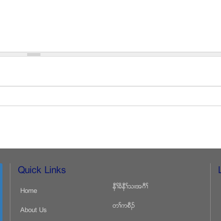
Quick Links
နီႈခိနီႈသးအဂီႈ
Home
တႈကစီဥ
About Us