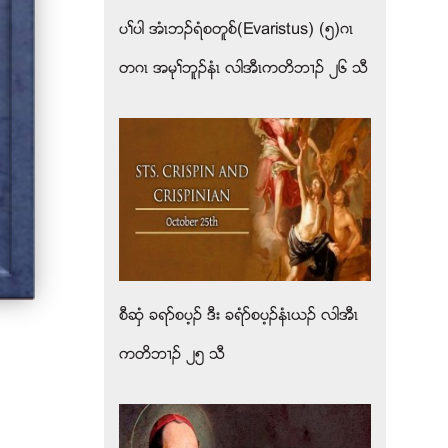
ပႈပါ အံၚဘဥရံစတူစ္(Evaristus) (၅)ဂၚ
တဂၚ အမုႈဘူဥနံၚ လါအီၚကတိဘ႕ဥ ၂၆ သီ
စီဆွံ ခရဏစပ့ဥ ဒီး ခရံဏစပ့ဥနံၚဎဥ လါအီၚ
ကတိဘ႕ဥ ၂၅ သီ