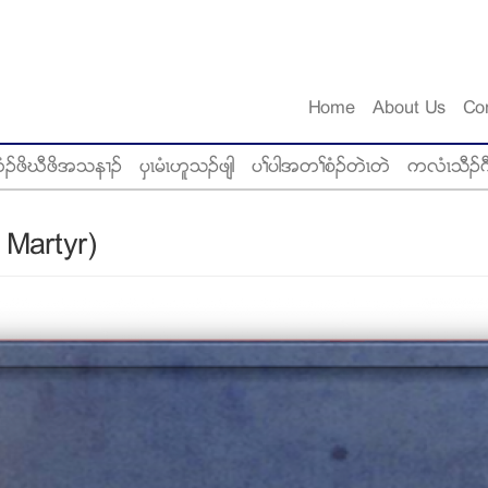
Home
About Us
Co
ံဥဖိဃီဖိအသန႕ဥ
ပွၚမံၚဟူသဥဖ်ါ
ပႈပါအတႈစံဥတဲၚတဲ
ကလံၚသီဥဂ
 Martyr)