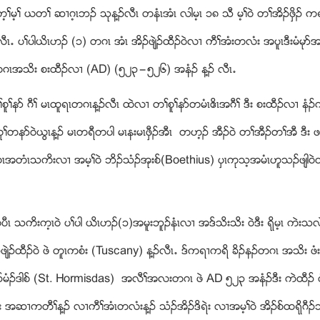
့ႈမ့ႈ ဎတႈ ဆ႕ဂ့ၚဘဥ သုန႔ဥလီၚ တနံၚအံၚ လါမ့ၚ ၁၈ သီ မ့ႈ၀ဲ တႈအိဥဖွိဥ ကရ႕
’ ပႈပါဎိၚဟဥ (၁) တဂၚ အံၚ အိဥဖ်ဲဥထီဥ၀ဲလ႕ ကီႈအံးတလံး အပူၚဒီးမံမု
ႈပါ တဂၚအသိး စးထီဥလ႕ (AD) (၅၂၃”၅၂၆) အနံဥ န႔ဥ လီၚ’
ႈနဏ ဂီႈ မၚထူရၚတဂၚန႔ဥလီၚ ထဲလ႕ တႈစူႈနဏတမံၚဧိၚအဂီႈ ဒီး စးထီဥလ႕ နံဥ
ဏ၀ဲဎြၚန႔ဥ မၚတရီတပါ မၚနးမၚဖွီဥအီၚ တဟ့ဥ အီဥ၀ဲ တႈအီဥတႈအီ ဒီး ဖ႕ႏ
၁)တဂၚအတံၚသကိးလ႕ အမ့ႈ၀ဲ ဘိဥသံဥအုးစ္(Boethius) ပွၚကုသ့အမံၚဟူသဥဖ်
ီၚ သကိးက့ၚ၀ဲ ပႈပါ ဎိၚဟဥ(၁)အမူးဘူဥနံၚလ႕ အဒ္သိးသိး ၀ဲဒီး ရုိမ့ၚ ကဲး
ဥထီဥ၀ဲ ဖဲ တူၚကစံး (Tuscany) န႔ဥလီၚ’ ဒ္ကရ႕ကရိ ခိဥနဥတဂၚ အသိး ဖံးမၚက
ံဟီဥမံဥဒါစ္ (St. Hormisdas) အလီႈအလးတဂၚ ဖဲ AD ၅၂၃ အနံဥဒီး ကဲထီဥ ဖံး
း အဆ႕ကတီႈန႔ဥ လ႕ကီႈအံၚတလံးန႔ဥ သံဥအိဥဒိရဲး လ႕အမ့ႈ၀ဲ အိဥစ္ထရုိဂီဥသ