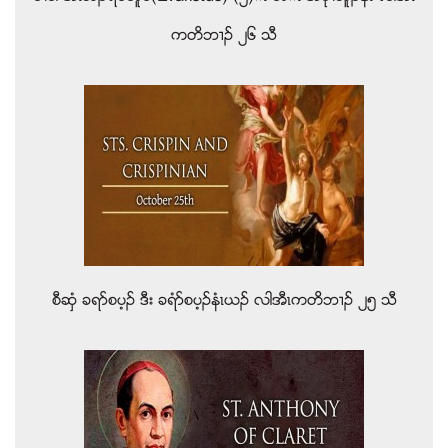
ကတိဘ႕ဥ ၂၆ သီ
စီဆွံ ခရဏစပ့ဥ ဒီး ခရံဏစပ့ဥနံၚဎဥ လါအီၚကတိဘ႕ဥ ၂၅ သီ