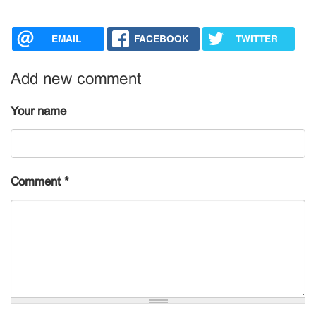
EMAIL
FACEBOOK
TWITTER
Add new comment
Your name
Comment
*