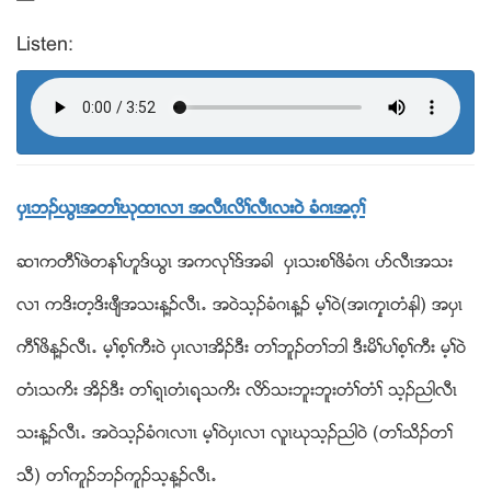
Listen:
ပွၚဘဥဎြၚအတႈဃုထ႕လ႕ အလီၚလိႈလီၚလး၀ဲ ခံဂၚအဂ့ႈ
ဆ႕ကတီႈဖဲတနႈဟူဒ္ဎြၚ အကလုႈဒ္အခါ ပွၚသးစႈဖိခံဂၚ ပဏလီၚအသး
လ႕ ကဒိးတ့ဒိးဖ်ီအသးန႔ဥလီၚ’ အ၀ဲသ့ဥခံဂၚန႔ဥ မ့ႈ၀ဲ(အၚကေ့ၚတံနါ) အပွၚ
ကီႈဖိန႔ဥလီၚ’ မ့ႈစ့ႈကီး၀ဲ ပွၚလ႕အိဥဒီး တႈဘူဥတႈဘါ ဒီးမိႈပႈစ့ႈကီး မ့ႈ၀ဲ
တံၚသကိး အိဥဒီး တႈရ့ၚတံၚရ႔သကိး လိဏသးဘူးဘူးတံႈတံႈ သ့ဥညါလီၚ
သးန႔ဥလီၚ’ အ၀ဲသ့ဥခံဂၚလ႕ၚ မ့ႈ၀ဲပွၚလ႕ လူၚဃုသ့ဥညါ၀ဲ (တႈသိဥတႈ
သီ) တႈကူဥဘဥကူဥသ့န႔ဥလီၚ’