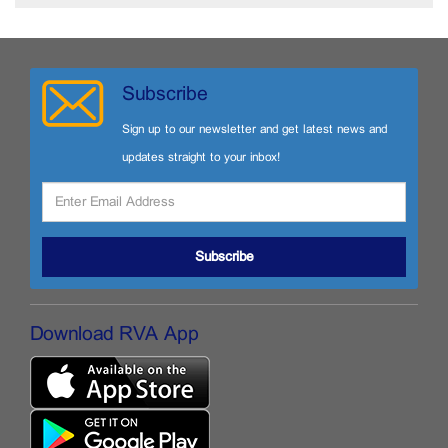
Subscribe
Sign up to our newsletter and get latest news and
updates straight to your inbox!
Subscribe
Download RVA App