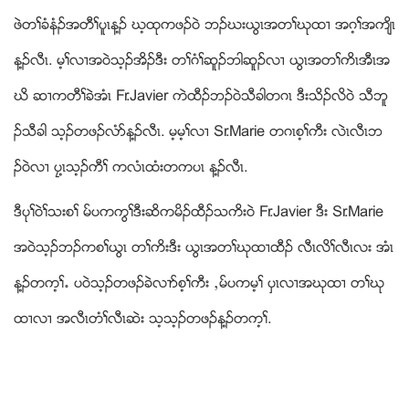
ဖဲတႈခံနံဥအတီႈပူၚန႔ဥ ဃ့ထုကဖဥ၀ဲ ဘဥဃးဎြၚအတႈဃုထ႕ အဂ့ႈအက်ိၚ
န႔ဥလီၚ. မ့ႈလ႕အ၀ဲသ့ဥအိဥဒီး တႈဂံႈဆူဥဘါဆူဥလ႕ ဎြၚအတႈကိၚအီၚအ
ဃိ ဆ႕ကတီႈခဲအံၚ Fr.Javier ကဲထီဥဘဥ၀ဲသီခါတဂၚ ဒီးသိဥလိ၀ဲ သီဘူ
ဥသီခါ သ့ဥတဖဥလံဏန႔ဥလီၚ. မ့မ့ႈလ႕ Sr.Marie တဂၚစ့ႈကီး လဲၚလီၚဘ
ဥ၀ဲလ႕ ပေ႔ၚသ့ဥကီႈ ကလံၚထံးတကပၚ န႔ဥလီၚ.
ဒီပုႈ၀ဲႈသးစႈ မ္ပကကြႈဒီးဆိကမိဥထီဥသကိး၀ဲ Fr.Javier ဒီး Sr.Marie
အ၀ဲသ့ဥဘဥကစႈဎြၚ တႈကိးဒီး ဎြၚအတႈဃုထ႕ထီဥ လီၚလိႈလီၚလး အံၚ
န႔ဥတက့ႈ’ ပ၀ဲသ့ဥတဖဥခဲလ႕ဏစ့ႈကီး ယမ္ပကမ့ႈ ပွၚလ႕အဃုထ႕ တႈဃု
ထ႕လ႕ အလီၚတံႈလီၚဆဲး သ့သ့ဥတဖဥန႔ဥတက့ႈ.