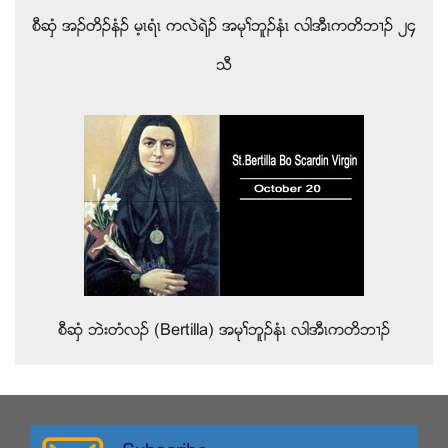
စီဆွံ အဥတိဥနံဥ မ့ၚရံၚ ကလဲရဲဥ အမုႈဘူဥနံၚ လါအီၚကတိဘ႕ဥ ၂၄
သီ
စီဆွံ ဘဲးတံလဥ (Bertilla) အမုႈဘူဥနံၚ လါအီၚကတိဘ႕ဥ