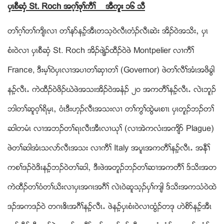
ပွၚစီဆွံ St. Roch အဂ့ႈဖုႈကီႈ အီကူး ၁၆ သီ
တႈဂ့ႈတႈက်ိၚလ႕ တႈနဏနဥ့အီၚတသ့၀ဲလီၚတံဥလီၚဆဲး အိဥ၀ဲအသိးယ ပွၚ
စံး၀ဲလ႕ ပွၚစီဆွံ St. Roch အိဥဖ်ဲဥထီဥ၀ဲဖဲ Montpelier လ႕ကီႈ
France, ဒီးမ့ႈ၀ဲပွၚလ႕အပ႕တႈဆွ႕တႈ (Governor) ဖဲတႈလီႈအံၚအဖိခြါ
နဥ့လီၚ’ ကဲထီဥ၀ဲဖိဥဃဲဖဲအသးအိဥ၀ဲအနံဥ ၂၀ အကတီႈနဥ့လီၚ’ လဲၚဘူဥ
ဘါတႈဆူ၀့ႈရိမ့ၚယ ၀ံၚဒီးဟ့ဥလီၚအသးလ႕ တႈကြႈထြဲမၚစ႕ၚ ပွၚတူဥဘဥတႈ
ဆါတမံၚ လ႕အဘဥတႈရၚလီၚအီၚလ႕ဎုႈ (လ႕အဲကလံးအက်ိဏ Plague)
ဖဲတႈဆါအံၚသလဏလီၚအသး လ႕ကီႈ Italy အပူၚအကတီႈနဥ့လီၚ’ အနီႈ
ကစႈဒဥ၀ဲဒိးနဥ့ဘဥ၀ဲတႈဆါယ ဒီးဖဲအတူဥဘဥတႈဆ႕အကတီႈ ဒ္သိးအတ
ကဲထီဥတႈ၀ံတႈဎိးလ႕ပွၚအဂၚအဂီႈ လဲၚ၀ဲဆူသ့ဥပွႈက်ါ ဒ္သိးအကသံ၀ဲထဲ
ဒဥအကဒဥ၀ဲ တဂၚဧိၚအဂီႈနဥ့လီၚ’ ဖဲနဥ့ပွၚစံး၀ဲလ႕ထြံဥတဒု ဟဲစိဏနဥ့အီၚ