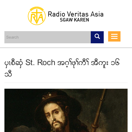
Skip
to
main
Toggle
content
navigati
ပွၚစီဆွံ St. Roch အဂ့ႈဖုႈကီႈ အီကူး ၁၆
သီ