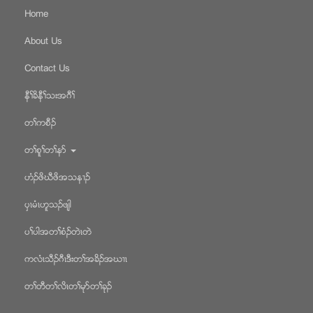
Home
About Us
Contact Us
နီႈခိနီႈသးအဂီႈ
တႈကစီဥ
တႈစူႈတႈနဏ
ဟံဥဖိဃီဖိအသန႕ဥ
ပွၚမံၚဟူသဥဖ်ါ
ပႈပါအတႈစံဥတဲၚတဲ
ကလံၚသီဥဂီၚဒီးတႈအခိဥအဃ႕ၚ
တႈတီတႈလိၚတႈမုဏတႈခုဥ