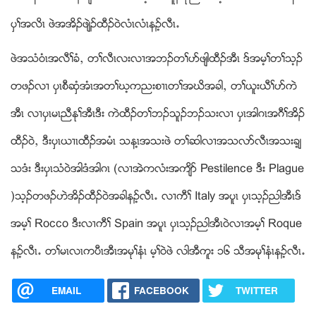
ပွႈအလိၚ ဖဲအအိဥဖ်ဲဥထီဥ၀ဲလံၚလံၚနဥ့လီၚ’
ဖဲအသံ၀ံၚအလီႈခံယ တႈလီၚလးလ႕အဘဥတႈပဏဖ်ါထီဥအီၚ ဒ္အမ့ႈတႈသ့ဥ
တဖဥလ႕ ပွၚစီဆွံအံၚအတႈဃ့ကညးစ႕ၚတႈအဃိအခါယ တႈဎူးဎီႈပဏကဲ
အီၚ လ႕ပွၚမၚညီႏုႈအီၚဒီး ကဲထီဥတႈဘဥသူဥဘဥသးလ႕ ပွၚအါဂၚအဂီႈအိဥ
ထီဥ၀ဲယ ဒီးပွၚဎ႕ၚထီဥအမံၚ သနၚ့အသးဖဲ တႈဆါလ႕အသလဏလီၚအသးခ့်
သဒံး ဒီးပွၚသံ၀ဲအါဒံအါဂၚ (လ႕အဲကလံးအက်ိဏ Pestilence ဒီး Plague
)သ့ဥတဖဥဟဲအိဥထီဥ၀ဲအခါနဥ့လီၚ’ လ႕ကီႈ Italy အပူၚ ပွၚသ့ဥညါအီၚဒ္
အမ့ႈ Rocco ဒီးလ႕ကီႈ Spain အပူၚ ပွၚသ့ဥညါအီၚ၀ဲလ႕အမ့ႈ Roque
နဥ့လီၚ’ တႈမၚလၚကပီၚအီၚအမုႈနံၚ မ့ႈ၀ဲဖဲ လါအီကူး ၁၆ သီအမုႈနံၚနဥ့လီၚ’
EMAIL
FACEBOOK
TWITTER