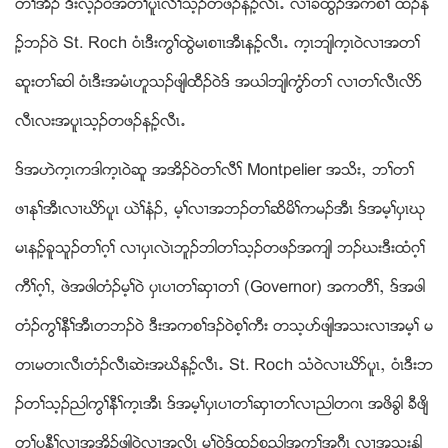
တႈအီဥ ဒီးလ့ဥ၀ဲအတႈပူၚလီႈသ့ဥတဖဥနဥ့လီၚ’ လ႕ခံထြံဥအကစႈ ထံဥန
ဥ့ဘဥ၀ဲ St. Roch ၀ံၚဒီးကြႈထြဲမၚစ႕ၚအီၚနဥ့လီၚ’ က့ၚဘ်ါက့ၚ၀ဲလ႕အတႈ
ဆူးတႈဆါ ၀ံၚဒီးအမံၚဟူသဥဖ်ါထီဥ၀ဲဒ္ အဎါဘ်ါကြံဏတႈ လ႕တႈလီၚလိဏ
လီၚလးအပူၚသ့ဥတဖဥနဥ့လီၚ’
ဒ္အဟဲက့ၚကဒါက့ၚ၀ဲဆူ အအိဥ၀ဲတႈလီႈ Montpelier အသိးယ ဘႈတႈ
ဖ႕ႏုႈအီၚလ႕ဃိဏပူၚ ဎဲႈနံဥယ မ့ႈလ႕အဘဥတႈဆိမိႈကမဥအီၚ ဒ္အမ့ႈပွၚဃု
မၚနဥ့ခူသူဥတႈဂ့ႈ လ႕ပွၚလဲၚဘူဥဘါတႈသ့ဥတဖဥအက်ါ ဘဥဃးဒီးထံဂ့ႈ
ကီႈဂ့ႈယ ဖဲအဖါတံဥမ့ႈ၀ဲ ပွၚပ႕တႈဆွ႕တႈ (Governor) အကတီႈယ ဒ္အဖါ
တံဥကြႈနီႈအီၚတဘဥ၀ဲ ဒီးအကစႈဒဥ၀ဲစ့ႈကီး တသ့ပဏဖ်ါအသးလ႕အမ့ႈ မ
တၚမတၚလီၚတံဥလီၚဆဲးအဃိနဥ့လီၚ’ St. Roch သံ၀ဲလ႕ဃိဏပူၚယ ၀ံၚဒီးဘ
ဥတႈသ့ဥညါကြႈနီႈက့ၚအီၚ ဒ္အမ့ႈပွၚပ႕တႈဆွ႕တႈလ႕ညါတဂၚ အဖိခြါ ခီဖ်ိ
တႈပနီႈလ႕အအိဥဖ်ါ၀ဲလ႕အလိၚ မ့ႈ၀ဲဒ္ထူဥစုညါအက့ႈအဂီၚ လ႕အသးနါ