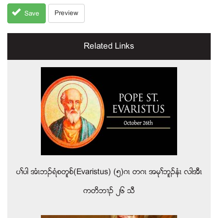
Preview
Save
Related Links
ပႈပါ အံၚဘဥရံစတူစ္(Evaristus) (၅)ဂၚ တဂၚ အမုႈဘူဥနံၚ လါအီၚ
ကတိဘ႕ဥ ၂၆ သီ