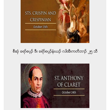
စီဆွံ ခရဏစပ့ဥ ဒီး ခရံဏစပ့ဥနံၚဎဥ လါအီၚကတိဘ႕ဥ ၂၅ သီ