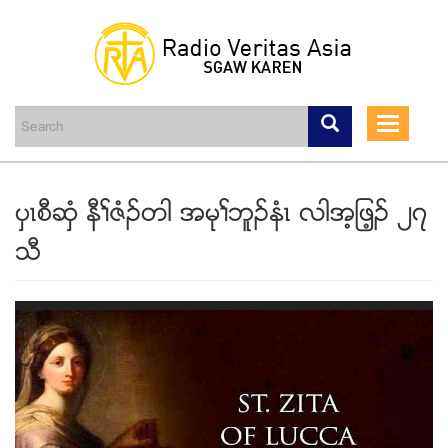
Skip
to
main
Toggle
content
navigati
ပွၚစီဆွံ နီႈဇံဥတါ အမုႈဘူဥနံၚ လါအ့ျဖ့ဥ ၂၇
သီ