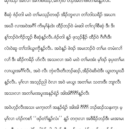
ဆွ႕ဃီဥ အီၚလ႕ အကစးထီဥယမၚက့ၚ၀ဲ ဟံဥအတႈဖံးတႈမၚန႔ဥလီး’
စီဆွံ ဇံဥတါ မၚ၀ဲ တႈမၚသ့ဥတဖဥ အိဥဘူးလ႕ တႈဘါသရိဥ အဃ႕ၚ
အဃိ လ႕အ၀ဲအဂီႈ ကိးမုႈနံၚဒဲး ထီဥဘဥ၀ဲ မံးဆါ တႈလုႈစီဆွံ ဒီး ဒိး
န႔ႈဘဥ၀ဲကိဥဘူဥ စီဆွံန႔ဥလီၚ’ဇံဥတါ န႔ဥ ဖုသ့ဥနီဥ ထီဥ၀ဲ ဂီၚဂီၚဒီး
လဲၚ၀ဲဆူ တႈဘါဎြၚကေိန႔ဥလီၚ’ အ၀ဲန႔ဥ ဖဲဒဥ အမၚဘဥ၀ဲ တႈမၚ တမံၚလႈ
လႈ ဒီး ဆိဥကမိဥ ပဏလီၚ အသးလ႕ အ၀ဲ မၚ၀ဲ တႈမၚအံၚ မ့ႈဒဥ ခ့ပွၚတႈမၚ
လ႕ဎြၚအဂီႈလီၚယ အ၀ဲ လီၚ ဘွံးလီၚတီၚဘဥဆဥယအိဥ၀ဲဆိး၀ဲဒီး ဎြၚတပူၚဃီ
န႔ဥလီၚ’ မ့ႈလ႕ အသ့ဥညါ ၀ဲလ႕ အ၀ဲ မၚဎြၚ အတႈမၚ သတးဒီး ဘ်႕လီၚ
အသးလ႕ အတႈမၚအပူၚအနဥရံဥ အါအါဂီႈဂီႈန႔ဥလီၚ
အ၀ဲဟ့ဥလီၚအသး မၚက့ၚတႈ အနဥရံဥ အါအါ ဂီႈဂီႈ ဘဥဆဥသနးက့ၚ မ့
မ့ႈလ႕ ဟံဥကစႈ ḁḁဖဥတံႈန႔ဥလံးḂḂ န႔ဥ တဂ့ၚလ႕ အဖီခိဥဘဥဒီး မၚအ႕မၚ