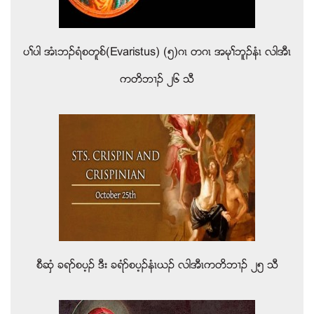
ပႈပါ အံၚဘဥရံစတူစ္(Evaristus) (၅)ဂၚ တဂၚ အမုႈဘူဥနံၚ လါအီၚ
ကတိဘ႕ဥ ၂၆ သီ
စီဆွံ ခရဏစပ့ဥ ဒီး ခရံဏစပ့ဥနံၚဎဥ လါအီၚကတိဘ႕ဥ ၂၅ သီ