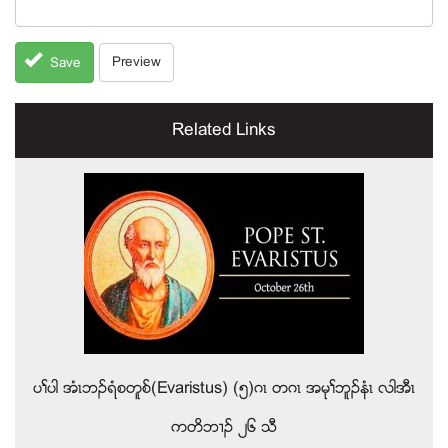
Preview
Save
Related Links
ပႈပါ အံၚဘဥရံစတူစ္(Evaristus) (၅)ဂၚ တဂၚ အမုႈဘူဥနံၚ လါအီၚ
ကတိဘ႕ဥ ၂၆ သီ