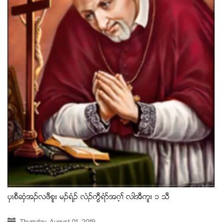
ပွၚစီဆွံအဥလဖီစူး မဥရံဥ လံဥကြီရံဏအဂ့ႈ လါအီကူး ၁ သီ
Thursday, August 01, 2019