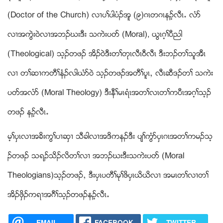
(Doctor of the Church) လ႕ပႈပါပံဥအူ (၉)ဂၚတဂၚနဥ့လီၚ’ လံဏ
လ႕အကြဲး၀ဲလ႕အဘဥဃးဒီး သကဲးပ၀ဏ (Moral), ဎြၚဂ့ႈပီညါ
(Theological) သ့ဥတဖဥ အိဥ၀ဲဒီးတႈတုၚလီၚ၀ီလီၚ ဒီးဘဥတႈသူအီၚ
လ႕ တႈဆ႕ကတီႈနံဥလါဎံဏ၀ဲ သ့ဥတဖဥအတီႈပူၚယ လီၚဆီဒဥတႈ သကဲး
ပ၀ဏအလံဏ (Moral Theology) ဒီးနီႈမၚရံၚအတႈလၚတႈကပီၚအဂ့ႈသ့ဥ
တဖဥ နဥ့လီၚ’
မ့ႈပွၚလ႕အခိးကြႈပ႕ဆွ႕ သီခါလ႕အဒိကနဥဒီး ပ်ႈကြံဏပွၚဂၚအတႈကမဥသ့
ဥတဖဥ သရဥသိဥလိတႈလ႕ အဘဥဃးဒီးသကဲးပ၀ဏ (Moral
Theologians)သ့ဥတဖဥယ ဒီးပွၚပတီႈမုႈဖိပွၚဎိဎိလ႕ အမၚတႈလ႕တႈ
အိဥဖွိဥကရ႕အဂီႈသ့ဥတဖဥနဥ့လီၚ’
EMAIL
FACEBOOK
TWITTER