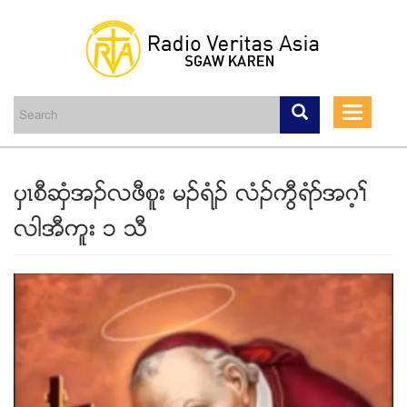
Skip
to
main
Toggle
content
navigati
ပွၚစီဆွံအဥလဖီစူး မဥရံဥ လံဥကြီရံဏအဂ့ႈ
လါအီကူး ၁ သီ