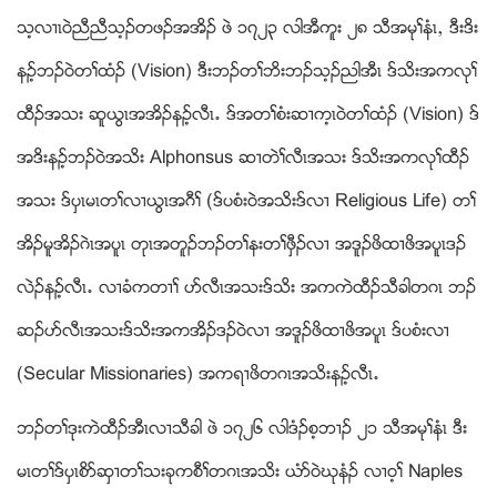
သ့လ႕ၚ၀ဲညီညီသ့ဥတဖဥအအိဥ ဖဲ ၁၇၂၃ လါအီကူး ၂၈ သီအမုႈနံၚယ ဒီးဒိး
နဥ့ဘဥ၀ဲတႈထံဥ (Vision) ဒီးဘဥတႈဘိးဘဥသ့ဥညါအီၚ ဒ္သိးအကလုႈ
ထီဥအသး ဆူဎြၚအအိဥနဥ့လီၚ’ ဒ္အတႈစံးဆ႕က့ၚ၀ဲတႈထံဥ (Vision) ဒ္
အဒိးနဥ့ဘဥ၀ဲအသိး Alphonsus ဆ႕တဲႈလီၚအသး ဒ္သိးအကလုႈထီဥ
အသး ဒ္ပွၚမၚတႈလ႕ဎြၚအဂီႈ (ဒ္ပစံး၀ဲအသိးဒ္လ႕ Religious Life) တႈ
အိဥမူအိဥဂဲၚအပူၚ တုၚအတူဥဘဥတႈနးတႈဖွီဥလ႕ အဒူဥဖိထ႕ဖိအပူၚဒဥ
လဲဥနဥ့လီၚ’ လ႕ခံကတ႕ႈ ပဏလီၚအသးဒ္သိး အကကဲထီဥသီခါတဂၚ ဘဥ
ဆဥပဏလီၚအသးဒ္သိးအကအိဥဒဥ၀ဲလ႕ အဒူဥဖိထ႕ဖိအပူၚ ဒ္ပစံးလ႕
(Secular Missionaries) အကရ႕ဖိတဂၚအသိးနဥ့လီၚ’
ဘဥတႈဒုးကဲထီဥအီၚလ႕သီခါ ဖဲ ၁၇၂၆ လါဒံဥစ့ဘ႕ဥ ၂၁ သီအမုႈနံၚ ဒီး
မၚတႈဒ္ပွၚစိဏဆွ႕တႈသးခုကစီႈတဂၚအသိး ဎံဏ၀ဲဃုနံဥ လ႕၀့ႈ Naples