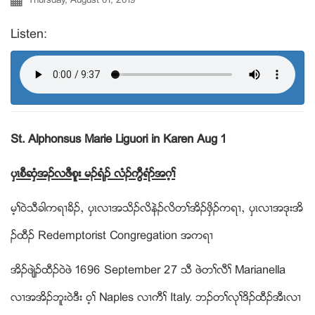
Listen:
St. Alphonsus Marie Liguori in Karen
Aug 1
ပွၚစီဆွံအဥလဖီစူး မဥရံဥ လံဥကြီရံဏအဂ့ႈ
မ့ႈ၀ဲသီခါကရ႕ခိဥယ ပွၚလ႕အသိဥလိနဲဥလိတႈအိဥဖွိဥကရ႕ယ ပွၚလ႕အဒုးအိ
ဥထီဥ Redemptorist Congregation အကရ႕
အိဥဖ်ဲဥထီဥ၀ဲဖဲ 1696 September 27 သီ ဖဲတႈလီႈ Marianella
လ႕အအိဥဘူး၀ဲဒီး ၀့ႈ Naples လ႕ကီႈ Italy. ဘဥတႈလုႈဒိဥထီဥအီၚလ႕