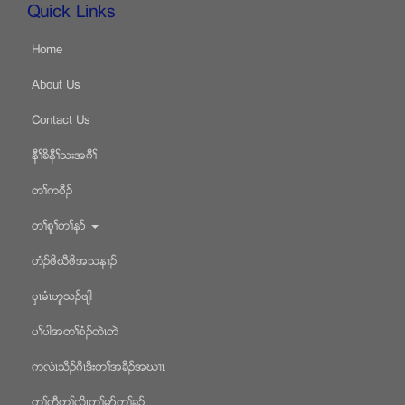
Quick Links
Home
About Us
Contact Us
နီႈခိနီႈသးအဂီႈ
တႈကစီဥ
တႈစူႈတႈနဏ
ဟံဥဖိဃီဖိအသန႕ဥ
ပွၚမံၚဟူသဥဖ်ါ
ပႈပါအတႈစံဥတဲၚတဲ
ကလံၚသီဥဂီၚဒီးတႈအခိဥအဃ႕ၚ
တႈတီတႈလိၚတႈမုဏတႈခုဥ