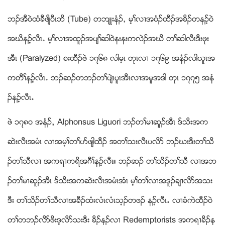
ဘဥအီ၀ဲထံခီဖ်ိပီၚဘိ (Tube) တဘ်ဳးနံဥယ မ့ႈလ႕အ၀ံဥထီဥအခိဥတနဥ့၀ဲ
အဃိနဥ့လီၚ’ မ့ႈလ႕အထူဥအပ်ႈဆါ၀ဲနးနးကလဲဥအဃိ တႈဆါလီၚဒီးဖုး
အီၚ (Paralyzed) စးထီဥဖဲ ၁၇၆၈ လါမ့ၚ တုၚလ႕ ၁၇၆၉ အနံဥလါဎူၚအ
ကတီႈနဥ့လီၚ’ ဘဥဆဥတဘဥတႈပ်ဲၚပူၚအီၚလ႕အမူအဒါ တုၚ ၁၇၇၅ အနံ
ဥနဥ့လီၚ’
ဖဲ ၁၇၈၀ အနံဥယ Alphonsus Liguori ဘဥတႈမ႕ဆူဥအီၚ ဒ္သိးအက
ဆဲးလီၚအမံၚ လ႕အမ့ႈတႈပဏဖ်ါထီဥ အတႈသးလီၚပလိဏ ဘဥဃးဒီးတႈသိ
ဥတႈသီလ႕ အကရ႕ကရိအဂီႈနဥ့လီၚ။ ဘဥဆဥ တႈသိဥတႈသီ လ႕အဘ
ဥတႈမ႕ဆူဥအီၚ ဒ္သိးအကဆဲးလီၚအမံၚအံၚ မ့ႈတႈလ႕အဒူဥခ်႕လိဏအသး
ဒီး တႈသိဥတႈသီလ႕အခီဥထံးလံၚလံၚသ့ဥတဖဥ နဥ့လီၚ’ လ႕ခံကဲထီဥ၀ဲ
တႈတဘဥလိဏဖိးဒ့လိဏသးဒီး ခိဥနဥလ႕ Redemptorists အကရ႕ခိဥန