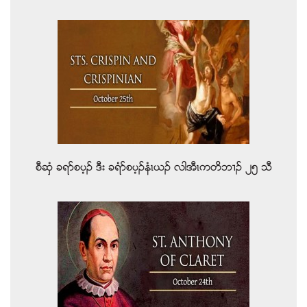
စီဆွံ ခရဏစပ့ဥ ဒီး ခရံဏစပ့ဥနံၚဎဥ လါအီၚကတိဘ႕ဥ ၂၅ သီ