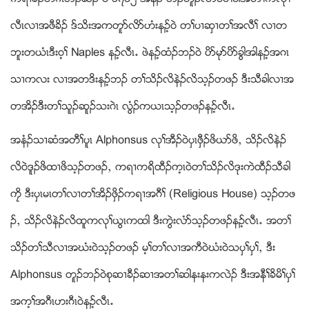
လီၚလ႕အဖီခိဥ ဒ္သိးအကတူဏလိဏဟံးနဥ့၀ဲ တႈပ႕ဆွ႕တႈအလီႈ လ႕တ
ဘူးတဎံၚဒီး၀့ႈ Naples နဥ့လီၚ’ ဖဲနဥ့ထံဥဘဥ၀ဲ ပိဏမုဏပိဏခြါအါနဥ့အဂၚ
သ႕ကလး လ႕အတဒိးနဥ့ဘဥ တႈသိဥလိနဲဥလိသ့ဥတဖဥ ဒီးသီခါလ႕အ
တအိဥဒီးတႈသူဥဆူဥသးဂဲၚ လြံဥကဎၚသ့ဥတဖဥနဥ့လီၚ’
အနံဥသ႕ဆံအတီႈပူၚ Alphonsus လုႈအီဥ၀ဲပွၚဖွီဥဖိဎဏဖိယ သိဥလိနဲဥ
လိ၀ဲဒူဥဖိထ႕ဖိသ့ဥတဖဥယ ကရ႕ကရိထီဥက့ၚ၀ဲတႈသိဥလိဒုးကဲထီဥသီခါ
ကေိ ဒီးပွၚမၚတႈလ႕တႈအိဥဖွိဥကရ႕အဂီႈ (Religious House) သ့ဥတဖ
ဥယ သိဥလိနဲဥလိထူကလုႈဎြၚကထါ ဒီးကြဲးလံဏသ့ဥတဖဥနဥ့လီၚ’ အတႈ
သိဥတႈသီလ႕အဃံး၀ဲသ့ဥတဖဥ မ့ႈတႈလ႕အကီ၀ဲဃံး၀ဲသပွႈပွႈယ ဒီး
Alphonsus တူဥဘဥ၀ဲစုဆ႕ခီဥဆ႕အတႈဆါနးနးကလဲဥ ဒီးအနီႈခိမိႈပွႈ
အက့ႈအဂီၚဟးဂီၚ၀ဲနဥ့လီၚ’