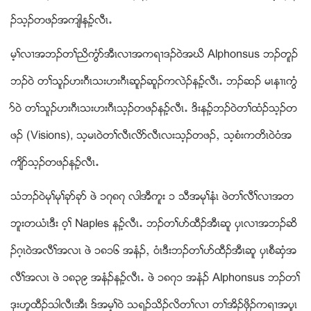
ဥသ့ဥတဖဥအက်ါနဥ့လီၚ’
မ့ႈလ႕အဘဥတႈညိကြံဏအီၚလ႕အကရ႕ဒဥ၀ဲအဃိ Alphonsus ဘဥတူဥ
ဘဥ၀ဲ တႈသူဥဟးဂီၚသးဟးဂီၚဆူဥဆူဥကလဲဥနဥ့လီၚ’ ဘဥဆဥ မၚန႕ၚကြံ
ဏ၀ဲ တႈသူဥဟးဂီၚသးဟးဂီၚသ့ဥတဖဥနဥ့လီၚ’ ဒိးနဥ့ဘဥ၀ဲတႈထံဥသ့ဥတ
ဖဥ (Visions), သ့မၚ၀ဲတႈလီၚလိဏလီၚလးသ့ဥတဖဥယ သ့စံးကတိၚ၀ဲ၀ံအ
က်ိဏသ့ဥတဖဥနဥ့လီၚ’
သံဘဥ၀ဲမုႈမုႈခုဏခုဏ ဖဲ ၁၇၈၇ လါအီကူး ၁ သီအမုႈနံၚ ဖဲတႈလီႈလ႕အတ
ဘူးတဎံၚဒီး ၀့ႈ Naples နဥ့လီၚ’ ဘဥတႈပဏထီဥအီၚဆူ ပွၚလ႕အဘဥဆိ
ဥဂ့ၚ၀ဲအလီႈအလၚ ဖဲ ၁၈၁၆ အနံဥယ ၀ံၚဒီးဘဥတႈပဏထီဥအီၚဆူ ပွၚစီဆွံအ
လီႈအလၚ ဖဲ ၁၈၃၉ အနံဥနဥ့လီၚ’ ဖဲ ၁၈၇၁ အနံဥ Alphonsus ဘဥတႈ
ဒုးဟူထီဥသါလီၚအီၚ ဒ္အမ့ႈ၀ဲ သရဥသိဥလိတႈလ႕ တႈအိဥဖွိဥကရ႕အပူၚ