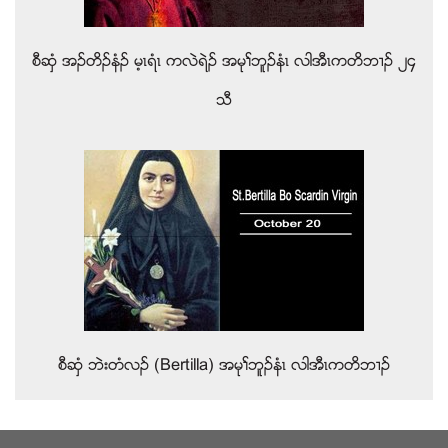
စီဆွံ အဥတိဥနံဥ မ့ၚရံၚ ကလဲရဲဥ အမုႈဘူဥနံၚ လါအီၚကတိဘ႕ဥ ၂၄
သီ
စီဆွံ ဘဲးတံလဥ (Bertilla) အမုႈဘူဥနံၚ လါအီၚကတိဘ႕ဥ