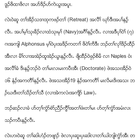
ဒူဥဖိထ႕ဖိလ႕ အပဏဒိဥပဏကဲဎြၚအပူၚ.
လဲၚ၀ဲဆူ တႈအိဥသဒ႕ထုကဖဥတႈ (Retreat) အလီႈ ဃုဏဒီးအပႈနဥ့
လီၚ’ အပႈမ့ႈသုးခိဥလ႕ထံသုးမုႈ (Navy)အဂီႈနဥ့လီၚ’ လ႕အဒီပုႈ၀ဲႈ (၇)
ဂၚအက်ါ Alphonsus မ့ႈ၀ဲပွၚအဒိဥကတ႕ႈ ဖိ၀ဲႈကိဒီး ဘဥတႈလုႈဒိဥထီဥ
အီၚလ႕ မိႈလ႕အအဲဥထူအဲဥဎြၚနဥ့လီၚ’ ဖ်ိထီဥ၀ဲဖေဥစိမိ လ႕ Naples ၀ံၚ
အလီႈခံ ဒိးနဥ့ဘဥ၀ဲ တႈမၚလၚမၚကပီၚအီၚ (Doctorate) ဖဲအသးအိဥ၀ဲ
၁၆ နံဥအကတီႈနဥ့လီၚ’ ဖဲအသးအိဥ19 နံဥအကတီႈ မၚလိမၚဒိးအသး ဘ
ဥဃးဒီးတႈသိဥတႈသီ (လ႕အဲကလံးအက်ိဏ Law)’
ဘဥဆဥလ႕ခံ ပဏတ့ႈကြံဏစံဏညီဥကြီႈအတႈဖံးတႈမၚ ပဏတ့ႈကြံဏအမံၚလၚ
သဥကပီၚနဥ့လီၚ’
လဲၚဟး၀ဲဆူ တႈဆါဟံဥတဖ်႕ဥ ဖဲလ႕ပွၚဆူးပွၚဆါလ႕တႈဎါဘ်ါကြံဏအီၚ တ