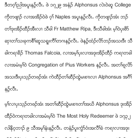
ဒီတ၀့ႈညါအပူၚနဥ့လီၚ’ ဖဲ ၁၇၂၉ အနံဥ Alphonsus လဲၚ၀ဲဆူ College
ကေိတဖ်႕ဥ လ႕အအိဥ၀ဲဖဲ ၀့ႈ Naples အပူၚနဥ့လီၚ’ ကေိတဖ်႕ဥအံၚ ဘဥ
တႈဒုးအိဥထီဥအီၚလ႕ သီခါ Fr Matthew Ripa, ဒီးသီခါအံၚ မ့ႈ၀ဲပွၚစိဏ
ဆွ႕တႈသးခုကစီႈဆူသရူးကီႈတဂၚနဥ့လီၚ’ ဖဲနဥ့ထံဥလိဏဘဥအသးဒီး သီ
ခါကရ႕ခိဥ Thomas Falcoia, လ႕အမ့ႈပွၚလ႕အဒုးအိဥထီဥ ကရ႕တခါ
လ႕အမံၚမ့ႈ၀ဲ Congregation of Pius Workers နဥ့လီၚ’ အတႈရ့လိဏ
အသးဒီးပွၚသ့ဥတဖဥအံၚ ကဲထီဥတႈဆီဥထြဲမၚစ႕ၚလ႕ Alphonsus အဂီႈ
နဥ့လီၚ’
မ့ႈလ႕ပွၚသ့ဥတဖဥအံၚ အတႈဆီဥထြဲမၚစ႕ၚတႈအဃိ Alphonsus ဒုးအိဥ
ထီဥ၀ဲကရ႕တခါလ႕အမံၚမ့ႈ၀ဲ The Most Holy Redeemer ဖဲ ၁၇၃၂
လါနိ၀့ဘ႕ဥ ၉ သီအမုႈနံၚနဥ့လီၚ’ တနံဥပူၚကြံဏ၀ံၚအလီႈခံ ကရ႕လ႕အဒုး