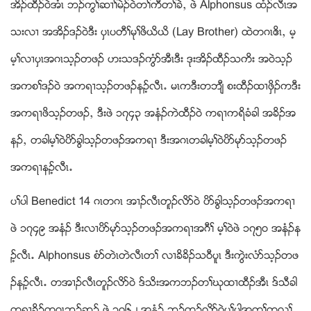
အိဥထီဥ၀ဲအံၚ ဘဥကြႈဆ႕ႈမဲဥ၀ဲတႈကီတႈခဲယ ဖဲ Alphonsus ထံဥလီၚအ
သးလ႕ အအိဥဒဥ၀ဲဒီး ပွၚပတီႈမုႈဖိဎိဎိ (Lay Brother) ထဲတဂၚဧိၚယ မ့
မ့ႈလ႕ပွၚအဂၚသ့ဥတဖဥ ဟးသဒဥကြံဏအီၚဒီး ဒုးအိဥထီဥသကိး အ၀ဲသ့ဥ
အကစႈဒဥ၀ဲ အကရ႕သ့ဥတဖဥနဥ့လီၚ’ မၚကဒီးတဘ်ီ စးထီဥထ႕ဖွိဥကဒီး
အကရ႕ဖိသ့ဥတဖဥယ ဒီးဖဲ ၁၇၄၃ အနံဥကဲထီဥ၀ဲ ကရ႕ကရိခံခါ အခိဥအ
နဥယ တခါမ့ႈ၀ဲပိဏခြါသ့ဥတဖဥအကရ႕ ဒီးအဂၚတခါမ့ႈ၀ဲပိဏမုဏသ့ဥတဖဥ
အကရ႕နဥ့လီၚ’
ပႈပါ Benedict 14 ဂၚတဂၚ အ႕ဥလီၚတူဥလိဏ၀ဲ ပိဏခြါသ့ဥတဖဥအကရ႕
ဖဲ ၁၇၄၉ အနံဥ ဒီးလ႕ပိဏမုဏသ့ဥတဖဥအကရ႕အဂီႈ မ့ႈ၀ဲဖဲ ၁၇၅၀ အနံဥန
ဥ့လီၚ’ Alphonsus စံဏတဲၚတဲလီၚတႈ လ႕ခိခိဥသ၀ီပူၚ ဒီးကြဲးလံဏသ့ဥတဖ
ဥနဥ့လီၚ’ တအ႕ဥလီၚတူဥလိဏ၀ဲ ဒ္သိးအကဘဥတႈဃုထ႕ထီဥအီၚ ဒ္သီခါ
ကရ႕ခိဥတဂၚဘဥဆဥ ဖဲ ၁၇၆၂ အနံဥ ဘဥတူဥလိဏ၀ဲပႈပါအတႈကလုႈ