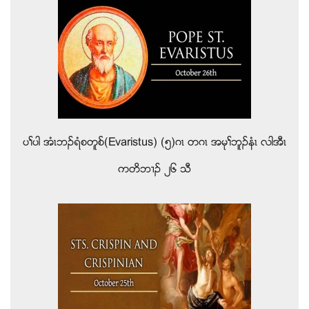
ပႈပါ အံၚဘဥရံစတူစ္(Evaristus) (၅)ဂၚ တဂၚ အမုႈဘူဥနံၚ လါအီၚ
ကတိဘ႕ဥ ၂၆ သီ