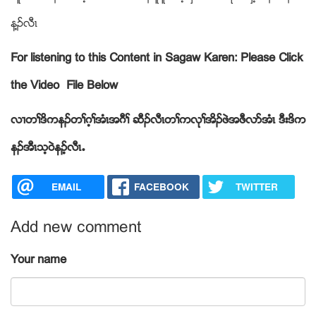
န႔ဥလီၚ
For listening to this Content in Sagaw Karen: Please Click
the Video File Below
လ႕တႈဒိကနဥတႈဂ့ႈအံၚအဂီႈ ဆီဥလီၚတႈကလုႈအိဥဖဲအဖီလဏအံၚ ဒီးဒိက
နဥအီၚသ့၀ဲနဥ့လီၚ’
EMAIL
FACEBOOK
TWITTER
Add new comment
Your name