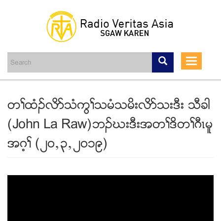
Skip
to
main
Toggle
content
navigati
တႈထံဥလိဏသံကြႈသမံသမိးလိဏသးဒီး သီခါ
(John La Raw)ဘဥဃးဒီးအတႈဒိတႈဂီၚမူ
အဂ့ႈ (၂၀ယ၃ယ၂၀၁၉)