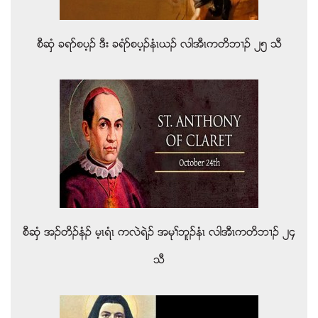
စီဆွံ ခရဏစပ့ဥ ဒီး ခရံဏစပ့ဥနံၚဎဥ လါအီၚကတိဘ႕ဥ ၂၅ သီ
စီဆွံ အဥတိဥနံဥ မ့ၚရံၚ ကလဲရဲဥ အမုႈဘူဥနံၚ လါအီၚကတိဘ႕ဥ ၂၄
သီ