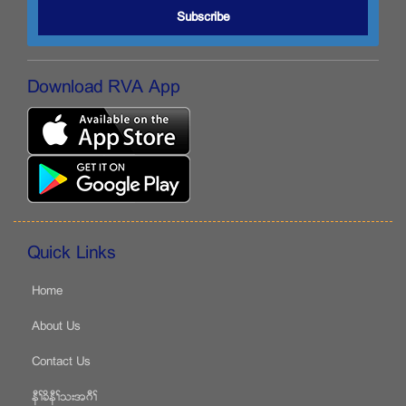
Subscribe
Download RVA App
Quick Links
Home
About Us
Contact Us
နီႈခိနီႈသးအဂီႈ