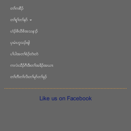
တႈကစီဥ
တႈစူႈတႈနဏ
ဟံဥဖိဃီဖိအသန႕ဥ
ပွၚမံၚဟူသဥဖ်ါ
ပႈပါအတႈစံဥတဲၚတဲ
ကလံၚသီဥဂီၚဒီးတႈအခိဥအဃ႕ၚ
တႈတီတႈလိၚတႈမုဏတႈခုဥ
Like us on Facebook