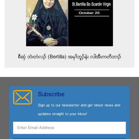
စီဆွံ ဘဲးတံလဥ (Bertilla) အမုႈဘူဥနံၚ လါအီၚကတိဘ႕ဥ
Subscribe
Sign up to our newsletter and get latest news and
updates straight to your inbox!