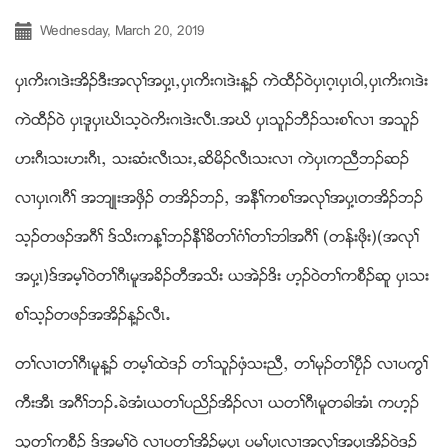
Wednesday, March 20, 2019
ပွၚကိးဂၚဒဲးအိဥဒီးအလုႈအပွ႔ၚယပွၚကိးဂၚဒဲးန႔ဥ ကဲထီဥ၀ဲပွၚဂ့ၚပွၚ၀ါယပွၚကိးဂၚဒဲး
ကဲထီဥ၀ဲ ပွၚဒူပွၚဃိၚသ့၀ဲကိးဂၚဒဲးလီၚ.အဃိ ပွၚသူဥဘီဥသးစႈလ႕ အသူဥ
ဟးဂီၚသးဟးဂီၚယ သးဆံးလီၚသးယဆိမိဥလီၚသးလ႕ ကဲပွၚကညီဘဥဆဥ
လ႕ပွၚဂၚဂီႈ အဘ်ဳးအဖွိဥ တအိဥဘဥယ အနီႈကစႈအလုႈအပွ႔ၚတအိဥဘဥ
သ့ဥတဖဥအဂီႈ ဒ္သိးကန႔ႈဘဥနီႈခိတႈဂံႈတႈဘါအဂီႈ (တန္းဖိုး)(အလုႈ
အပွ႔ၚ)ဒ္အမ့ႈ၀ဲတႈဂီၚမူအခိဥတီအသိး ဎအဲဥဒိး ဟ့ဥ၀ဲတႈကစီဥဆူ ပွၚသး
စႈသ့ဥတဖဥအအိဥန႔ဥလီၚ’
တႈလ႕တႈဂီၚမူန႔ဥ တမ့ႈထဲဒဥ တႈသူဥဖွံသးညီယ တႈမုဥတႈပေီဥ လ႕ပကြႈ
ကီးအီၚ အဂီႈဘဥ’ခဲအံၚဎတႈပညိဥအိဥလ႕ ဎတႈဂီၚမူတခါအံၚ ကဟ့ဥ
သူတႈကစီဥ ဒ္အမ့ႈ၀ဲ လ႕ပတႈအိဥမူပူၚ ပမ့ႈပွၚလ႕အလုႈအပွ႔ၚအိဥ၀ဲဒဥ