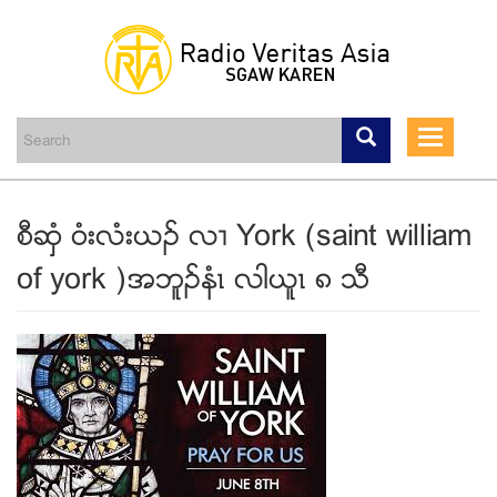
Skip
to
main
Toggle
content
navigati
စီဆွံ ၀ံးလံးဎဥ လ႕ York (saint william
of york )အဘူဥနံၚ လါဎူၚ ၈ သီ