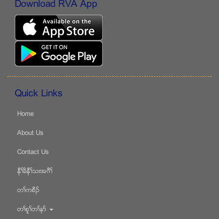
Download RVA App
Quick Links
Home
About Us
Contact Us
နီႈခိနီႈသးအဂီႈ
တႈကစီဥ
တႈစူႈတႈနဏ