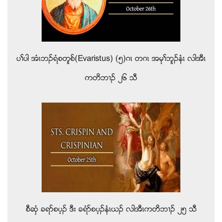
ပႈပါ အံၚဘဥရံစတူစ္(Evaristus) (၅)ဂၚ တဂၚ အမုႈဘူဥနံၚ လါအီၚ
ကတိဘ႕ဥ ၂၆ သီ
စီဆွံ ခရဏစပ့ဥ ဒီး ခရံဏစပ့ဥနံၚဎဥ လါအီၚကတိဘ႕ဥ ၂၅ သီ