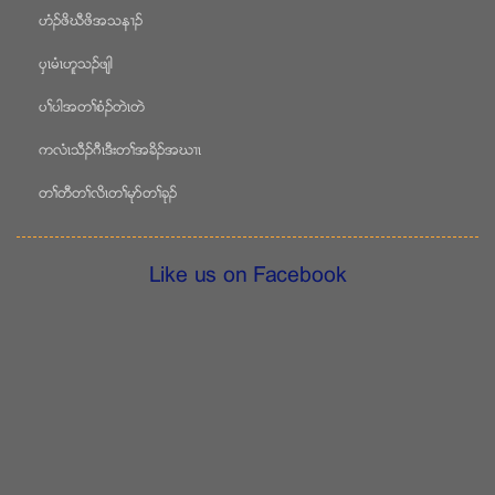
ဟံဥဖိဃီဖိအသန႕ဥ
ပွၚမံၚဟူသဥဖ်ါ
ပႈပါအတႈစံဥတဲၚတဲ
ကလံၚသီဥဂီၚဒီးတႈအခိဥအဃ႕ၚ
တႈတီတႈလိၚတႈမုဏတႈခုဥ
Like us on Facebook