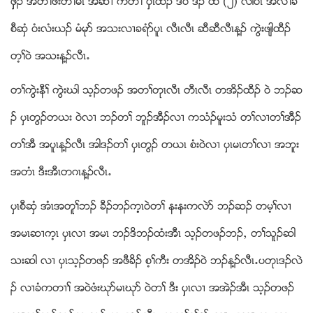
ဖွွိဥ အတႈဖံးတႈမၚ အဆ႕ ကတီႈ ပွွဲၚထီဥ ဒ္္၀ဲ ဒဥ ထဲ (၂) လါ၀ံၚ အလီႈခံ
စီဆွံ ၀ံးလံးဎဥ မံမုဏ အသးလ႕ခရံဏပူၚ လီၚလီၚ ဆီဆီလီၚန႔ဥ ကြဲးဖ်ါထီဥ
တ့ႈ၀ဲ အသးန႔ဥလီၚ’
တႈကြဲးနီႈ ကြဲးဃါ သ့ဥတဖဥ အတႈတုၚလီၚ တီၚလီၚ တအိဥထီဥ ၀ဲ ဘဥဆ
ဥ ပွၚတြဥတဎး ၀ဲလ႕ ဘဥတႈ ဘူဥအီဥလ႕ ကသံဥမူးသံ တႈလ႕တႈအီဥ
တႈအီ အပူၚန႔ဥလီၚ အါဒဥတႈ ပွၚတြဥ တဎၚ စံး၀ဲလ႕ ပွၚမၚတႈလ႕ အဘူး
အတံၚ ဒီးအီၚတဂၚန႔ဥလီၚ’
ပွၚစီဆွံ အံၚအတူႈဘဥ ခီဥဘဥက့့ၚ၀ဲတႈ နးနးကလဲဏ ဘဥဆဥ တမ့ႈလ႕
အမၚဆ႕က့ၚ ပွၚလ႕ အမၚ ဘဥဒိဘဥထံးအီၚ သ့ဥတဖဥဘဥယ တႈသူဥဆါ
သးဆါ လ႕ ပွၚသ့ဥတဖဥ အဖီခိဥ စ့ႈကီး တအိဥ၀ဲ ဘဥန႔ဥလီၚ’ပတုၚဒဥလဲ
ဥ လ႕ခံကတ႕ႈ အ၀ဲဖံးဃုဏမၚဃုဏ ၀ဲတႈ ဒီး ပွွၚလ႕ အအဲဥအီၚ သ့ဥတဖဥ