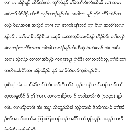
လ႕ အ အိဥဖ်ဲဥ ထီဥလံၚလံၚ တ့့ႈလံန႔ဥ မ့ႈ၀ဲတႈလီၚလီၚဆီဆီ လ႕ အက
မၚ၀ဲတႈ ဒိဥဒိဥ ထီထီ သ့ဥတဖဥန႔ဥလီၚ’ အဖါတံၚ န႔ဥ မ့ႈ၀ဲ ကီႈ အဲဥက
လဥ စီၚပၚအစ႕ၚ အသြဲဥ တဂၚ လ႕ အကဒိးန႔ႈဘဥ က့ၚ စီၚပၚ အလီႈအလၚ
န႔ဥလီၚ’ တႈလ႕စီၚလိဥစီၚပၚ အဒူဥ အထ႕သ့ဥတဖဥန႔ဥ အိဥ၀ဲဒီး တႈဘ်ဥ
စဲသဘံဥဘုလိဏအသး အါအါ ကလဲဥန႔ဥလီၚ’စီဆွံ ၀ံးလံးဎဥ အံၚ အစိၚ
အစ႕ၚ ဒဥလဲဥ လ႕တႈအိဥဖွိဥ ကရ႕အပူၚ ပွဲၚ၀ဲဒီး တႈသဘံဥဘုယတႈစံးတႈ
ကတိၚအါလိဏသး အိဥထီဥ၀ဲ န႔ဥ ဆ႕ဥမဲဏဘဥက့ၚ၀ဲန႔ဥလီၚ’
ပွၚစီဆွွံ အံၚ ဆ႕ဥမဲဏဘဥ၀ဲ ဒီး တႈကီတႈခဲ သ့ဥတဖဥ ဘဥဆဥ ဘဥတႈ
ဃုထ႕ရ့ထီဥ ဒ္ ၀့ႈ York တလးပ႕ခိဥက်႕ဥ တပါအသိး ဖဲ (၁၁၄၀) န႔ဥ
လီၚ’ လ႕ဟီဥက၀ီၚ အံၚ အပူၚ သီဘူဥသီခါ သ့ဥတဖဥ ဒ္သိးကမၚ၀ဲ တႈအိ
ဥဖွဥအတႈဖံံးတႈမၚ ၾက႕းၾက႕းဘဥဘဥ အဂီႈ တႈသူဥဆူဥသးဆူဥ တအိ