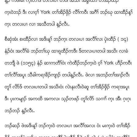
န႔ဥ ကဖံးမၚ က့ၚတႈဒ္ တလးပ႕ တပါ အသိး အခြဲးဎဏ တအိဥထီဥ
က့ၚ၀ဲဘဥ ဒီး လ႕၀့ႈ York တႈအိဥဖွွိဥ လီႈက၀ီၚ အဂီႈ ဘဥဃု ထ႕ထီဥန႔ႈ
က့ၚ တလးပ႕ လ႕ အသီတပါ န႔ဥလီၚ’
စီဆွံအံၚ စးထီဥလ႕ အဒိးန႔ႈ ဘဥက့ၚ တလးပ႕ အလီႈလၚ ပွွဲၚထီဥ ( ၁၄)
နံဥ၀ံၚ အလီႈခံ ဘဥတႈဃု ထ႕ရ့ထီဥကဒီး ဒ္္တလးပ႕တပါ အသိး လ႕ခံ
တဘ်ီ ဖဲ (၁၁၅၄) နံဥ ဆ႕ကတီႈ၀ံၚ ကဲထီဥဘဥက့ၚ၀ဲ ၀့ႈ York ဟီဥက၀ီၚ
တႈလီႈအပူၚ သီခါကရ႕ခိဥက်႕ဥ တပါန႔ဥလီၚ’ ဖဲလ႕ အဘဥတႈအ႕ဥလီၚ
တူႈ လိဏဒ္ တလးပ႕တပါ အသိး၀ံၚ လဲၚႏုၚလီၚ၀ဲဆူ တႈအိဥဖွွိဥ ကရ႕အပူၚ
ဒီး ပွၚကမ်႕ဥ အကထိ အကလး သ့ဥတဖဥ တူႈလိဏ သဂ႕ႈ က့ၚ အီၚ ဂ့ၚဂ့ၚ
ဘဥဘဥ န႔ဥလီၚ’
ဘဥဆဥ ဖဲအဒိးန႔ႈ ဘဥက့ၚ၀ဲ တလးပ႕ အလီႈအလၚ ၀ံၚ မၚက့ၚ၀ဲ တႈအိဥ