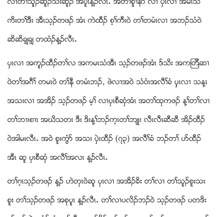
လ႕တႈသူဥဆူဥသးဆူဥ အပူၚန႔ဥလီၚ’ အတႈစူႈနဏ လ႕ ပွၚလ႕ အမၚသ
ကိးတႈဒီး အီၚသ့ဥတဖဥ အံၚ ကဲထီဥ စ့ႈကီး၀ဲ တႈတမံၚလ႕ အဘဥသံ၀ဲ
ဆိဆိခ့်ခ့် တထံဥန႔ဥလီၚ’
ပွၚလ႕ အကူဥထီဥတႈလ အကမၚသံအီၚ သ့ဥတဖဥအံၚ ဒ္သိး အကၾတီဆ႕
၀ဲတႈအဂီႈ တမၚ၀ဲ တႈနီ တမံၚဘဥယ ဖဲလ႕အ၀ဲ သံ၀ံၚအလီႈခံ ပွွၚလ႕ သန႔ၚ
အသးလ႕ အအိဥ သ့ဥတဖဥ မ့ႈ လ႕ပွၚစီဆွံအံၚ အတႈထုကဖဥ န႔ႈတႈလ႕
တႈဘ႕းစ႕ၚ အဃိသတး ဒီး ဒိးန႔ႈဘဥက့ၚတႈဘ်ဳး လီၚလီၚဆီဆီ အိဥထီဥ
၀ဲအါမးလီၚ’ အ၀ဲ စူးကြံဏ အသး ပွဲၚထီဥ (၇၃) အလီႈခံ ဘဥတႈ ပဏထီဥ
အီၚ ဆူ ပွၚစီဆွံ အလီႈအလၚ န႔ဥလီၚ’
တႈဂ့ၚသ့ဥတဖဥ န႔ဥ ဟဲတုၚ၀ဲဆူ ပွၚလ႕ အအိဥခိး တႈလ႕ တႈသူဥစူးသး
စူး တႈသ့ဥတဖဥ အစုပူၚ န႔ဥလီၚ’ တႈလ႕ပလိဥဘဥ၀ဲ သ့ဥတဖဥ ပတဒိး