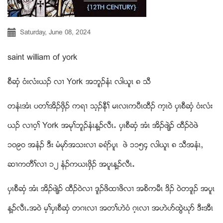
Saturday, June 08, 2024
saint william of york
စီဆွံ ၀ံးလံးဎဥ လ႕ York အဘူဥနံၚ လါဎူၚ ၈ သီ
တနံၚအံၚ ပတႈအိဥဖွိဥ ကရ႕ သ့ဥနီႈ မၚလၚကပီၚထီဥ က့ၚ၀ဲ ပွၚစီဆွံ ၀ံးလံး
ဎဥ လ႕၀့ႈ York အမုႈဘူဥနံၚန႔ဥလီၚ’ ပွၚစီဆွံ အံၚ အိဥဖ်ဲဥ ထီဥ၀ဲဖဲ
၁၀၉၀ အနံဥ ဒီး မံမုဏအသးလ႕ ခရံဏပူၚ ဖဲ ၁၁၅၄ လါဎူၚ ၈ သီအနံၚယ
ဆ႕ကတီႈလ႕ ၁၂ နံဥကဎၚဖွိဥ အပူၚန႔ဥလီၚ’
ပွၚစီဆွံ အံၚ အိဥဖ်ဲဥ ထီဥ၀ဲလ႕ ဒူဥဖိထ႕ဖိလ႕ အစိကမီၚ ဒိဥ ၀ဲတဒူဥ အပူၚ
န႔ဥလီၚ’အ၀ဲ မ့ႈပွၚစီဆွံ တဂၚလ႕ အတႈဟဲ၀ံ ဂ့ၚလ႕ အဟဲပဏထြဲဃုဏ ဒီးအီၚ