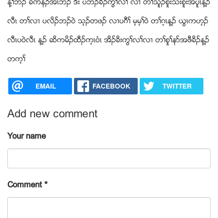
န႔ႈဘဥ ခဲကနံဥအံၚဘဥ ဒီး ပဘဥခိဥကြႈလႈ လ႕ တႈသူဥစူးသးစူးအပူၚန႔ဥ
လီၚ တႈလ႕ ပလိဥဘဥ၀ဲ သ့ဥတဖဥ လ႕ပဂီႈ မ့မ့ႈ၀ဲ တႈဂ့ၚန႔ဥ ဎြၚကဟ့ဥ
လီၚပ၀ဲလီၚ န႔ဥ ဆိကမိဥထီဥက့ၚ၀ံၚ အိဥခိးကြႈလႈလ႕ တႈစူႈနဏအဖီခိဥန႔ဥ
တက့ႈ
EMAIL
FACEBOOK
TWITTER
Add new comment
Your name
Comment
*