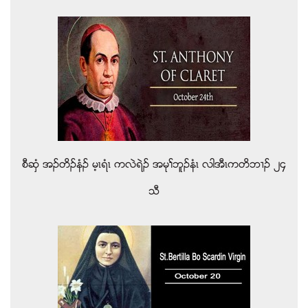
စီဆွံ အဥတိဥနံဥ မ့ၚရံၚ ကလဲရဲဥ အမုႈဘူဥနံၚ လါအီၚကတိဘ႕ဥ ၂၄
သီ