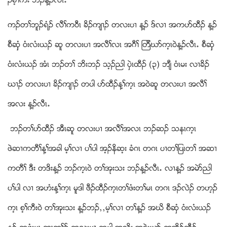
ဥစ့ႈကီး ဘဥန႔ဥလီၚ’
ကဥတႈဘူဥရံဥ လီႈက၀ီၚ ခိဥက်႕ဥ တလးပ႕ န႔ဥ ဒ္လ႕ အကပဏထီဥ န႔ဥ
စီဆွွံ ၀ံးလံးဎဥ ဆူ တလးပ႕ အလီႈလၚ အဂီႈ ၾတီဃဏက့ၚ၀ဲန႔ဥလီၚ’ စီဆွွံ
၀ံးလံးဎဥ အံၚ ဘဥတႈ ဘိးဘဥ သ့ဥညါ ပွဲၚထီဥ (၃) ဘ်ီ ၀ံၚမး လ႕ခိဥ
ဃ႕ဥ တလးပ႕ ခိဥက်႕ဥ တပါ ပဏထီဥန႔ႈက့ၚ အ၀ဲဆူ တလးပ႕ အလီႈ
အလး န႔ဥလီၚ’
ဘဥတႈပဏထီဥ အီၚဆူ တလးပ႕ အလီႈအလၚ ဘဥဆဥ သနၚက့ၚ
ဖဲဆ႕ကတီႈန႔ႈအခါ မ့ႈလ႕ ပႈပါ အ့ဥနိဆ့း ခံဂၚ တဂၚ ပ႕တႈျပၚတႈ အဆ႕
ကတီႈ ဒီး တဒိးန႔ဥ ဘဥက့ၚ၀ဲ တႈအုးသး ဘဥန႔ဥလီၚ’ လ႕န႔ဥ အမဲဏညါ
ပႈပါ လ႕ အဟံးန႔ႈက့ၚ မူဒါ ဖီဥထီဥက့ၚတႈဖံးတႈမၚ တဂၚ ဒဥလဲဥ တဟ့ဥ
က့ၚ စ့ႈကီး၀ဲ တႈအုးသး န႔ဥဘဥယယမ့ႈလ႕ တႈန႔ဥ အဃိ စီဆွံ ၀ံးလံးဎဥ