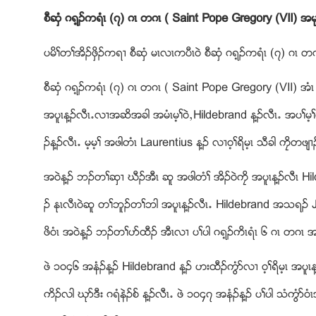
စီဆွံ ဂရ့ဥကရံၚ (၇) ဂၚ တဂၚ ( Saint Pope Gregory (VII) အမု
ပမိႈတႈအိဥဖွိဥကရ႕ စီဆွံ မၚလၚကပီၚ၀ဲ စီဆွံ ဂရ့ဥကရံၚ (၇) ဂၚ တ
စီဆွံ ဂရ့ဥကရံၚ (၇) ဂၚ တဂၚ ( Saint Pope Gregory (VII) အံ
အပူၚန႔ဥလီၚ’လ႕အဆိအခါ အမံၚမ့ႈ၀ဲယHildebrand န႔ဥလီၚ’ အပႈမ့ႈ၀
ဥန႔ဥလီၚ’ မ့မ့ႈ အဖါတံၚ Laurentius န႔ဥ လ႕၀့ႈရိမ့ၚ သီခါ ကေိတဖ်႕ဥ
အ၀ဲန႔ဥ ဘဥတႈဆွ႕ ဃီဥအီၚ ဆူ အဖါတံႈ အိဥ၀ဲကေိ အပူၚန႔ဥလီၚ
ဥ ႏုၚလီၚ၀ဲဆူ တႈဘူဥတႈဘါ အပူၚန႔ဥလီၚ’ Hildebrand အသရဥ
ဖိ၀ံၚ အ၀ဲန႔ဥ ဘဥတႈပဏထီဥ အီၚလ႕ ပႈပါ ဂရ့ဥကိၚရံၚ ၆ ဂၚ တဂၚ အ
ဖဲ ၁၀၄၆ အနံဥန႔ဥ Hildebrand န႔ဥ ဟးထီဥကြံဏလ႕ ၀့ႈရိမ့ၚ အပူၚန
ကိဥလါ ဃုဏဒီး ဂရံနဲဥစ္ န႔ဥလီၚ’ ဖဲ ၁၀၄၇ အနံဥန႔ဥ ပႈပါ သံကြံဏ၀ံ