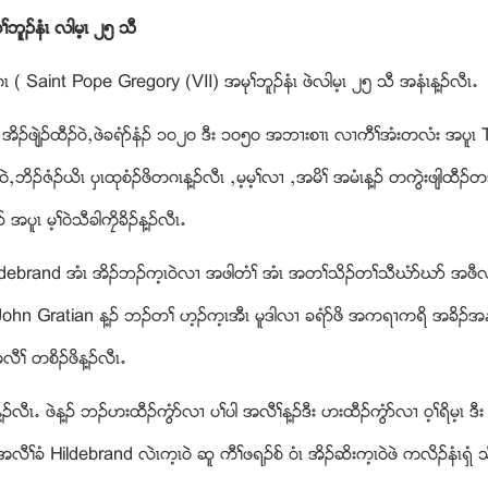
ႈဘူဥနံၚ လါမ့ၚ ၂၅ သီ
ဂၚ ( Saint Pope Gregory (VII) အမုႈဘူဥနံၚ ဖဲလါမ့ၚ ၂၅ သီ အနံၚန႔ဥလီၚ’
ၚ အိဥဖ်ဲဥထီဥ၀ဲယဖဲခရံဏနံဥ ၁၀၂၀ ဒီး ၁၀၅၀ အဘ႕းစ႕ၚ လ႕ကီႈအံးတလံး အပူၚ
ဲယဘိဥဇံဥဎိၚ ပွၚထုစံဥဖိတဂၚန႔ဥလီၚ ယမ့မ့ႈလ႕ ယအမိႈ အမံၚန႔ဥ တကြဲးဖ်ါထီ
 အပူၚ မ့ႈ၀ဲသီခါကေိခိဥန႔ဥလီၚ’
 Hildebrand အံၚ အိဥဘဥက့ၚ၀ဲလ႕ အဖါတံႈ အံၚ အတႈသိဥတႈသီဃံဏဃဏ အဖီလဏ
 John Gratian န႔ဥ ဘဥတႈ ဟ့ဥက့ၚအီၚ မူဒါလ႕ ခရံဏဖိ အကရ႕ကရိ အခိဥ
လီႈ တစိဥဖိန႔ဥလီၚ’
႔ဥလီၚ’ ဖဲန႔ဥ ဘဥဟးထီဥကြံဏလ႕ ပႈပါ အလီႈန႔ဥဒီး ဟးထီဥကြံဏလ႕ ၀့ႈရိမ့ၚ ဒီး 
ၚအလီႈခံ Hildebrand လဲၚက့ၚ၀ဲ ဆူ ကီႈဖရဥစ္ ၀ံၚ အိဥဆိးက့ၚ၀ဲဖဲ ကလိဥနံၚရွံ သ