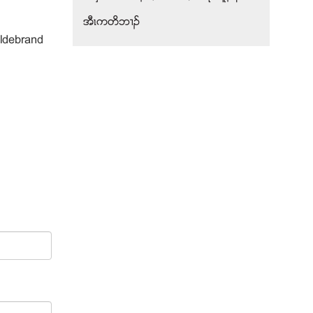
အီၚကတိဘ႕ဥ
ildebrand