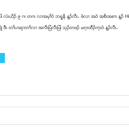
ပါ လံၚဎိဥ ၉ ဂၚ တဂၚ လ႕အမ့ႈ၀ဲ ဘရူနိ န႔ဥလီၚ’ ဖဲလ႕ အ၀ဲ အစိၚအစ႕ၚ န႔ဥ H
ဲ ဒီး တႈပ႕ဆွ႕တႈလ႕ အလီၚျပံလီၚျပါ သ့ဥတဖဥ မၚဂ့ၚထီဥက့ၚ၀ဲ န႔ဥလီၚ’