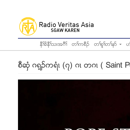
Skip
to
main
content
နီႈခိနီႈသးအဂီႈ
တႈကစီဥ
တႈစူႈတႈနဏ
ဟ
စီဆွံ ဂရ့ဥကရံၚ (၇) ဂၚ တဂၚ ( Saint 