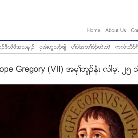
Home
About Us
Co
ံဥဖိဃီဖိအသန႕ဥ
ပွၚမံၚဟူသဥဖ်ါ
ပႈပါအတႈစံဥတဲၚတဲ
ကလံၚသီဥဂ
Pope Gregory (VII) အမုႈဘူဥနံၚ လါမ့ၚ ၂၅ သ