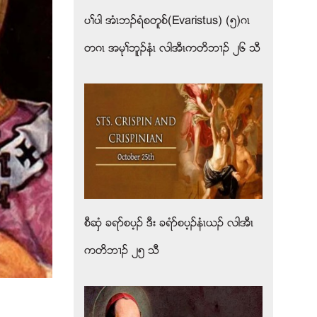
ပႈပါ အံၚဘဥရံစတူစ္(Evaristus) (၅)ဂၚ
တဂၚ အမုႈဘူဥနံၚ လါအီၚကတိဘ႕ဥ ၂၆ သီ
စီဆွံ ခရဏစပ့ဥ ဒီး ခရံဏစပ့ဥနံၚဎဥ လါအီၚ
ကတိဘ႕ဥ ၂၅ သီ