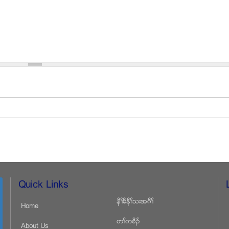
Quick Links
နီႈခိနီႈသးအဂီႈ
Home
တႈကစီဥ
About Us