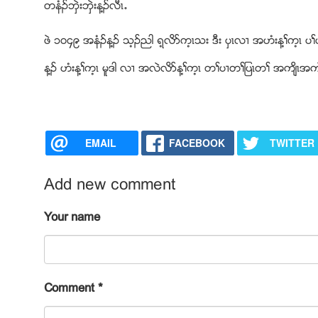
တနံဥဘွဲးဘွဲးန႔ဥလီၚ’
ဖဲ ၁၀၄၉ အနံဥန႔ဥ သ့ဥညါ ရ့လိဏက့ၚသး ဒီး ပွၚလ႕ အဟံးန႔ႈက့ၚ ပႈ
န႔ဥ ဟံးန႔ႈက့ၚ မူဒါ လ႕ အလဲလိဏန႔ႈက့ၚ တႈပ႕တႈျပၚတႈ အက်ိၚအက်
EMAIL
FACEBOOK
TWITTER
Add new comment
Your name
Comment
*