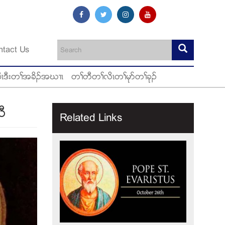
ntact Us
ီၚဒီးတႈအခိဥအဃ႕ၚ
တႈတီတႈလိၚတႈမုဏတႈခုဥ
ီ
Related Links