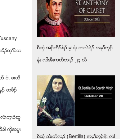
 Tuscany
စီဆွံ အဥတိဥနံဥ မ့ၚရံၚ ကလဲရဲဥ အမုႈဘူဥ
ဥတအိဥတ့ႈ၀ဲဘ
နံၚ လါအီၚကတိဘ႕ဥ ၂၄ သီ
 ၀ံၚ စးထီ
အနဥ တစိဥ
လဲၚက့ၚ၀ဲဆူ
ီခါ ကေိအပူၚ
စီဆွံ ဘဲးတံလဥ (Bertilla) အမုႈဘူဥနံၚ လါ