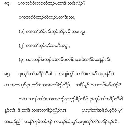
၈၄. ပကဘဥစံးဘဥတဲဘဥပတႈဒဲးဘးဒ္လဲဥ?
ပကဘဥစံးဘဥတဲဘဥပတႈဒဲးဘးယ
(၁) လ႕တႈဆီဥလီၚသူဥဆီဥလီၚသးအပူၚယ
(၂) လ႕တႈသူဥတီသးတီအပူၚယ
(၃) ပကဘဥစံးဘဥတဲဘဥပတႈဒဲးဘးခဲလ႕ဏခဲဆ့န႔ဥလီၚ.
၈၅. ပ်ၚလုႈတႈအဒိဥသီခါလ႕ အပ်ႈကြံဏပတႈဒဲးဘးမ့ႈသးပ့ၚနီဥ၀ဲ
လ႕အကဟ့ဥပွၚ တႈဒဲးဘးအတႈစံဥညီဥ အဂီႈန႔ဥ ပကဘဥမၚဒ္လဲဥ?
ပွၚလ႕အပ်ႈတႈဒဲးဘးကဘဥဒုးသ့ဥနီဥထီဥ ပွၚလုႈတႈအဒိဥသီခါ
န႔ဥလီၚ. ဒီးတႈဒဲးဘးအတႈစံဥညီဥလ႕ ပွၚလုႈတႈအဒိဥဟ့ဥ၀ဲ မ့ႈ
တသ့ဥညါယ တနႈဟူ၀ဲဘဥန႔ဥ ကဘဥသံကြႈက့ၚပွၚလုႈတႈအဒိဥန႔ဥလီၚ.