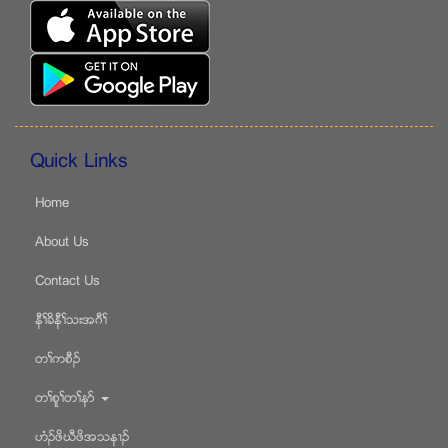
Quick Links
Home
About Us
Contact Us
နီႈခိနီႈသးအဂီႈ
တႈကစီဥ
တႈစူႈတႈနဏ
ဟံဥဖိဃီဖိအသန႕ဥ