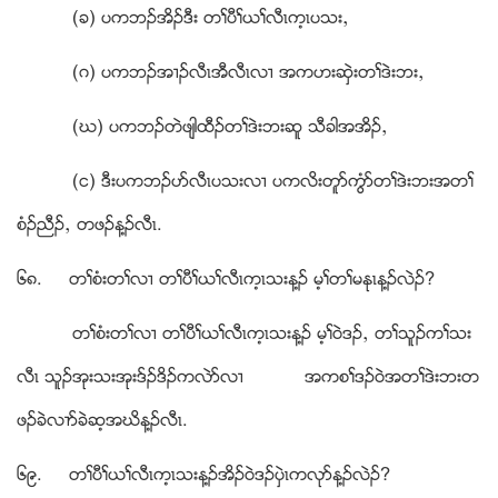
(ခ) ပကဘဥအိဥဒီး တႈပီႈဎႈလီၚက့ၚပသးယ
(ဂ) ပကဘဥအ႕ဥလီၚအီလီၚလ႕ အကဟးဆွဲးတႈဒဲးဘးယ
(ဃ) ပကဘဥတဲဖ်ါထီဥတႈဒဲးဘးဆူ သီခါအအိဥယ
(င) ဒီးပကဘဥပဏလီၚပသးလ႕ ပကလိးတူဏကြံဏတႈဒဲးဘးအတႈ
စံဥညီဥယ တဖဥန႔ဥလီၚ.
၆၈. တႈစံးတႈလ႕ တႈပီႈဎႈလီၚက့ၚသးန႔ဥ မ့ႈတႈမႏုၚန႔ဥလဲဥ?
တႈစံးတႈလ႕ တႈပီႈဎႈလီၚက့ၚသးန႔ဥ မ့ႈ၀ဲဒဥယ တႈသူဥကႈသး
လီၚ သူဥအုးသးအုးဒ္ဥဒိဥကလဲဏလ႕ အကစႈဒဥ၀ဲအတႈဒဲးဘးတ
ဖဥခဲလ႕ဏခဲဆ့အဃိန႔ဥလီၚ.
၆၉. တႈပီႈဎႈလီၚက့ၚသးန႔ဥအိဥ၀ဲဒဥပွဲၚကလုဏန႔ဥလဲဥ?