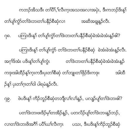
ကဘဥအိသဒီး တႈပီႈယႈလီၚက့ၚအသးအလ႕အပွဲၚယ ဒီးကဘဥဒိးန႔ႈ
တႈပ်ႈကြံဏတႈဒဲးဘးတႈပနီဥစီဆွံလ႕ အဆိအခ့်န႔ဥလီၚ.
၇၈. ပၾက႕းဒိးန႔ႈ တႈပ်ႈကြံဏတႈဒဲးဘးတႈပနီဥစီဆွံခဲအံၚခဲအံၚန႔ဥဧါ?
ပၾက႕းဒိးန႔ႈ တႈပ်ႈကြံဏ တႈဒဲးဘးတႈပနီဥစီဆွံ ခဲအံၚခဲအံၚန႔ဥလီၚ.
အဂ့ႈဒ္အံၚ ပဒိးန႔ႈတႈပ်ႈကြံၚ တႈဒဲးဘးတႈပနီဥစီဆွံခဲအံၚခဲအံၚန႔ဥ
ကဒုးအါထီဥန႔ႈက့ၚကဒီးပွၚတႈစီဆွံ တႈဘ်ဳးတႈဖွိဥဒိးကဒုး အါထီ
ဥန႔ႈ ပွၚတႈဂ့ၚတႈ၀ါ ပါရမံန႔ဥလီၚ.
၇၉. ဖဲပဒိးန႔ႈ ကိဥဘူဥစီဆွံတဘ်ီလႈလႈန႔ဥယ ပလ်ဥပ်ႈတႈဒဲးဘးဧါ?
ပတႈဒဲးဘးဖးဒိဥမ့ႈတအိဥန႔ဥယ ပတလိဥပ်ႈတႈဒဲးဘးန႔ဥဘဥယ
လ႕တႈဒဲးဘးဖိအဂီႈ ပပီႈဎႈလီၚက့ၚ ပသးယ ဒီးပဒိးန႔ႈကိဥဘူဥစီဆွံ