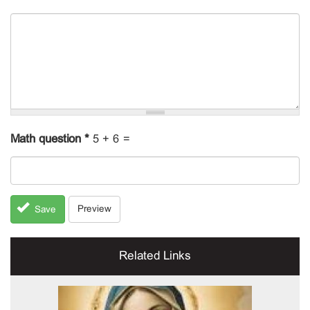
Math question
*
5 + 6 =
Preview
Save
Related Links