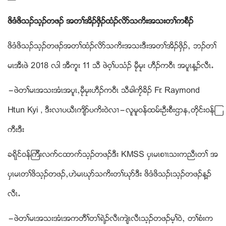
ဖိဒ
ံဖိ
သဥသ့ဥတဖဥ အတႈအိဥဖွိဥထံဥလိဏသကိးအသးတႈကစီဥ
ဖိဒံဖိသဥသ့ဥတဖဥအတႈထံဥလိဏသကိးအသးဒီးအတႈအိဥဖွိဥယ ဘဥတႈ
မၚအီၚဖဲ 2018 လါ အီကူး 11 သီ ဖဲ၀့ႈပသံဥ မီေမေး ဟီဥက၀ီၚ အပူၚန႔ဥလီၚ’
”ဖဲတႈမၚအသးအံၚအပူၚယမီေမေးဟီဥက၀ီၚ သီခါကေိခိဥ Fr. Raymond
Htun Kyi , ဒီးလ႕ပဎီၚက်ိဏပကိး၀ဲလ႕”လူမူ၀န္ထမ္းဦးစီးဌာနယတုိင္း၀န္ၾ
ကီးဒီး
ခရုိင္၀န္ၾကီးလက္ငထာက္သ့ဥတဖဥဒီး KMSS ပွၚမၚစ႕ၚသးကညီၚတႈ အ
ပွၚမၚတႈဖိသ့ဥတဖဥယဟဲမၚဃုဏသကိးတႈဃုဏဒီး ဖိဒံဖိသဥၚသ့ဥတဖဥန႔ဥ
လီၚ’
”ဖဲတႈမၚအသးအံၚအကတီႈတႈရဲဥလီၚက်ဲၚလီၚသ့ဥတဖဥမ့ႈ၀ဲယ တႈစံးက