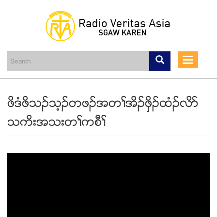
Skip
to
main
Toggle
content
navigati
ဖိဒံဖိသဥသ့ဥတဖဥအတႈအိဥဖွိဥထံဥလိဏ
သကိးအသးတႈကစီႈ