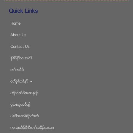
Quick Links
Home
About Us
Contact Us
နီႈခိနီႈသးအဂီႈ
တႈကစီဥ
တႈစူႈတႈနဏ
ဟံဥဖိဃီဖိအသန႕ဥ
ပွၚမံၚဟူသဥဖ်ါ
ပႈပါအတႈစံဥတဲၚတဲ
ကလံၚသီဥဂီၚဒီးတႈအခိဥအဃ႕ၚ