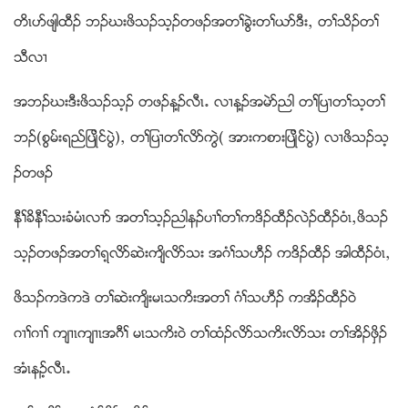
တိၚပဏဖ်ါထီဥ ဘဥဃးဖိသဥသ့ဥတဖဥအတႈခြဲးတႈဎဏဒီးယ တႈသိဥတႈ
သီလ႕
အဘဥဃးဒီးဖိသဥသ့ဥ တဖဥန႔ဥလီၚ’ လ႕န႔ဥအမဲဏညါ တႈၿပ႕တႈသ့တႈ
ဘဥ(စြမ္းရည္ျပဳိင္ပြဲ)ယ တႈျပ႕တႈလိဏကြဲ( အားကစားျပဳိင္ပြဲ) လ႕ဖိသဥသ့
ဥတဖဥ
နီႈခိနီႈသးခံမံၚလ႕ဏ အတႈသ့ဥညါနဥပ႕ႈတႈကဒိဥထီဥလဲဥထီဥ၀ံၚယဖိသဥ
သ့ဥတဖဥအတႈရ့လိဏဆဲးက်ိလိဏသး အဂံႈသဟီဥ ကဒိဥထီဥ အါထီဥ၀ံၚယ
ဖိသဥကဒဲကဒဲ တႈဆဲးက်ိးမၚသကိးအတႈ ဂံႈသဟီဥ ကအိဥထီဥ၀ဲ
ဂ႕ႈဂ႕ႈ က်႕ၚက်႕ၚအဂီႈ မၚသကိး၀ဲ တႈထံဥလိဏသကိးလိဏသး တႈအိဥဖွိဥ
အံၚနဥ့လီၚ’