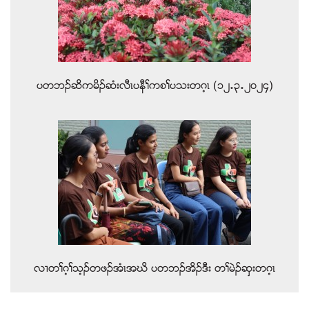
ပတဘဥဆိကမိဥဆံးလီၚပနီႈကစႈပသးတဂ့ၚ (၁၂’၃’၂၀၂၄)
လ႕တႈဂ့ႈသ့ဥတဖဥအံၚအဃိ ပတဘဥအိဥဒီး တႈမဲဥဆွးတဂ့ၚ