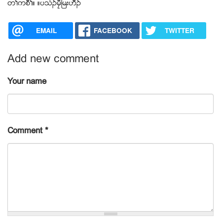
တႈကစီႈ။ ။ပသံဥမေီၿမးဟီဥ
EMAIL
FACEBOOK
TWITTER
Add new comment
Your name
Comment
*