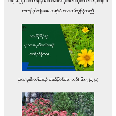
(၁၃.၈.၂၄) ပတႈအိဥမူ မ့ႈတအိဥလ႕ပွဲၚဒီးတႈထုးတႈတီၚဘဥဆဥ ပ
ကဘဥဂုဏက်ဲးစ႕းမၚလ႕ပွဲၚဝဲ ပသးတႈသူဥဖွံသးညီ
ပွၚလ႕ပူၚဒီးတႈကမဥ တအိဥ၀ဲနီတဂၚဘဥ( ၆.၈.၂၀၂၄)