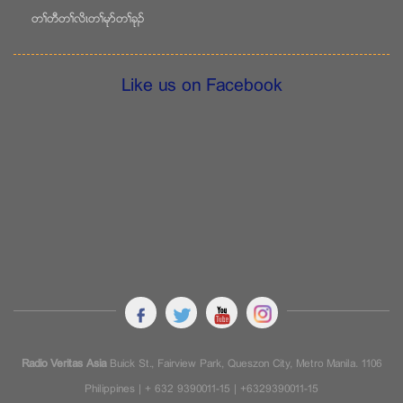
တႈတီတႈလိၚတႈမုဏတႈခုဥ
Like us on Facebook
Radio Veritas Asia
Buick St., Fairview Park, Queszon City, Metro Manila. 1106
Philippines | + 632 9390011-15 | +6329390011-15