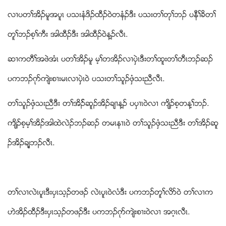
လ႕ပတႈအိဥမူအပူၚ ပသးနံဒိဥထီဥဝဲတနံဥဒီး ပသးတႈတုႈဘဥ ပနီႈခိတႈ
တူႈဘဥစ့ႈကီး အါထီဥဒီး အါထီဥဝဲန႔ဥလီၚ.
ဆ႕ကတီႈအဖဲအံၚ ပတႈအိဥမူ မ့ႈတအိဥလ႕ပွဲၚဒီးတႈထူးတႈတီၚဘဥဆဥ
ပကဘဥဂုဏက်ဲးစ႕းမၚလ႕ပွဲၚဝဲ ပသးတႈသူဥဖွံသးညီလီၚ.
တႈသူဥဖွံသးညီဒီး တႈအိဥ္ဆူဥအိဥခ်႕န႔ဥ ပပွ႕ၚဝဲလ႕ က်ိဥစ့တန႔ႈဘဥ.
က်ိဥစ့မ့ႈအိဥအါထဲလဲဥဘဥဆဥ တမၚန႕ၚဝဲ တႈသူဥဖွံသးညီဒီး တႈအိဥဆူ
ဥအိဥခ်႔ဘဥလီၚ.
တႈလ႕လဲၚပူၚဒီးပွၚသ့ဥတဖဥ လဲၚပူၚဝဲလံဒီး ပကဘဥတူႈလိဏဝဲ တႈလ႕က
ဟဲအိဥထီဥဒီးပွၚသ့ဥတဖဥဒီး ပကဘဥဂုဏက်ဲးစ႕းဝဲလ႕ အဂ့ၚလီၚ.