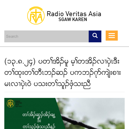
Skip
to
main
Toggle
content
navigati
(၁၃.၈.၂၄) ပတႈအိဥမူ မ့ႈတအိဥလ႕ပွဲၚဒီး
တႈထုးတႈတီၚဘဥဆဥ ပကဘဥဂုဏက်ဲးစ႕း
မၚလ႕ပွဲၚဝဲ ပသးတႈသူဥဖွံသးညီ