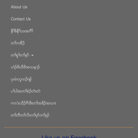
About Us
Contact Us
နီႈခိနီႈသးအဂီႈ
တႈကစီဥ
တႈစူႈတႈနဏ
ဟံဥဖိဃီဖိအသန႕ဥ
ပွၚမံၚဟူသဥဖ်ါ
ပႈပါအတႈစံဥတဲၚတဲ
ကလံၚသီဥဂီၚဒီးတႈအခိဥအဃ႕ၚ
တႈတီတႈလိၚတႈမုဏတႈခုဥ