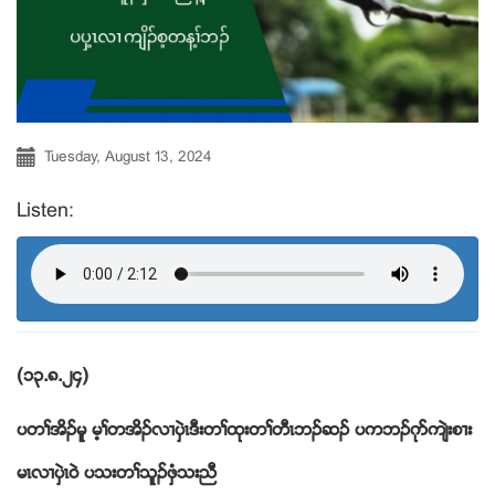
Tuesday, August 13, 2024
Listen:
(၁၃.၈.၂၄)
ပတႈအိဥမူ မ့ႈတအိဥလ႕ပွဲၚဒီးတႈထုးတႈတီၚဘဥဆဥ ပကဘဥဂုဏက်ဲးစ႕း
မၚလ႕ပွဲၚဝဲ ပသးတႈသူဥဖွံသးညီ