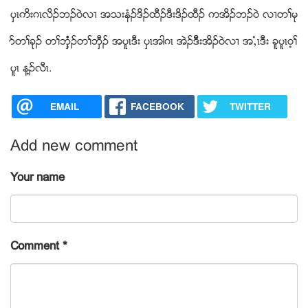
ပွၚကိးဂၚလိဥဘဥဝဲလ႕ အသးနံဥဒိဥထီဥဒီးဒိဥထီဥ ကအိဥဘဥဝဲ လ႕တႈမု
ဏတႈခုဥ တႈဘွံံံံံံ့ဥတႈဘွီဥ အပူၚဒီး ပွၚအါဂၚ အဲဥဒိီးအိဥဝဲလ႕ အယံၚဒီး ခူပူၚ၀့ႈ
ပူၚ န႔ဥလီၚ.
EMAIL
FACEBOOK
TWITTER
Add new comment
Your name
Comment
*