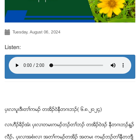
Tuesday, August 06, 2024
Listen:
ပွၚလ႕ပူၚဒီးတႈကမဥ တအိဥ၀ဲနီတဂၚဘဥ( ၆.၈.၂၀၂၄)
လ႕ဟီဥခိဥအံၚ ပွၚလ႕တမၚကမဥဘဥတႈဘဥ တအိဥ၀ဲဒဥ နီတဂၚဘဥန႔ဥ
လီဥ’ ပွၚလ႕အစံးလ႕ အတႈကမဥတအိဥ အတမၚ ကမဥဘဥတႈနီတဘ်ီ