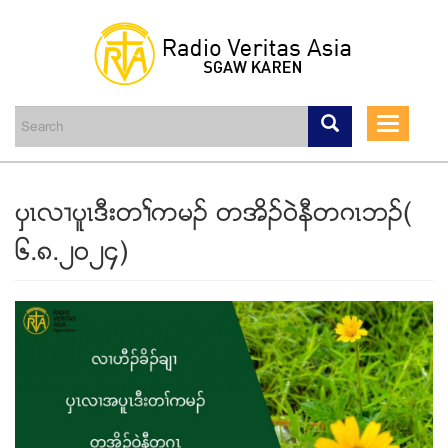
Skip
to
main
Toggle
content
navigati
ပွၚလ႕ပူၚဒီးတႈကမဥ တအိဥ၀ဲနီတဂၚဘဥ(
၆.၈.၂၀၂၄)