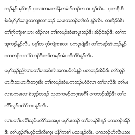
ဘဥန႔ဥ မ့ႈ၀ဲဒဥ ပွၚလ႕တမၚတႈနီတမံၚဒ္ဘဥတ ဂၚ န႔ဥလီၚ’ ပွၚတနီၚနီၚ
စံး၀ဲမ့ႈမ့ႈဎၚဒူတက်႕လ႕ၚဘဥ ဎမၚကဘဥတႈလံ န႔ဥလီၚ’ တအိဥ၀ဲဒီး
တႈဂုဏက်ဲးစ႕းဟး ထီဥလ႕ တႈကမဥအံၚအပူၚဘဥဒီး အိဥ၀ဲဒဥဒီး တႈက
အူကစြါန႔ဥလီၚ’ ပမ့ႈတ ဂုဏက်ဲးစ႕းလ႕ ပကပူၚဖ်ဲးဒီး တႈကမဥအံၚဘဥန႔ဥ
ပကဘဥသဂ႕ႈ၀ဲ ဒဥဒီးတႈကမဥအံၚ ထီဘိဒ္န႔ဥလီၚ’
ပမ့ႈသ့ဥညါလ႕ပတႈမၚအ၀ဲအံၚအကမဥလံန႔ဥ ပတဘဥအိဥဒီး တႈသူဥ
ဟးဂီၚသးဟးဂီၚတဂ့ၚဒီး တႈကမဥအံၚပကဘဥဟံ၀ဲလ႕ တႈမၚလိဒီး တႈမၚ
လ႕ပကမၚလ႕ခံသ့ဥတဖဥ သုတကမဥတဂ့ၚအဂီႈ ပကဘဥအိဥဒီး တႈပ
လီႈသူဥပလီႈသး န႔ဥလီၚ’
လ႕ပတႈပလီႈသူဥပလီႈသးအပူၚ ပမ့ႈမၚဘဥ တႈကမဥဒ္န႔ဥ ပကဘဥအိဥ
ဒီး တႈဟ့ဥဂံႈဟ့ဥဘါလီၚက့ၚ ပနီႈကစႈ ပသးန႔ဥလီၚ’ ပကဘဥပဏလီၚပသး