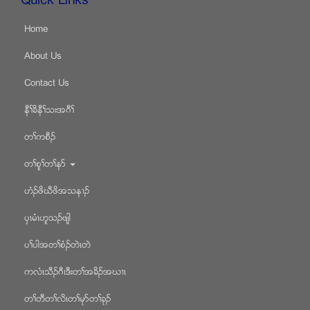
Quick Links
Home
About Us
Contact Us
နီႈခိနီႈသးအဂီႈ
တႈကစီဥ
တႈစူႈတႈနဏ
ဟံဥဖိဃီဖိအသန႕ဥ
ပွၚမံၚဟူသဥဖ်ါ
ပႈပါအတႈစံဥတဲၚတဲ
ကလံၚသီဥဂီၚဒီးတႈအခိဥအဃ႕ၚ
တႈတီတႈလိၚတႈမုဏတႈခုဥ