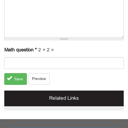
Math question
*
2 + 2 =
Preview
Save
Related Links