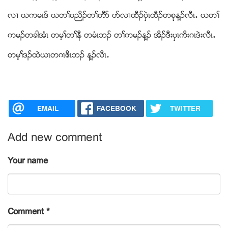
လ႕ ဎကမၚဒ္ ဎတႈပညိဥတႈတီဏ ပဏလ႕ထီဥပွဲၚထီဥတစုန႔ဥလီၚ’ ဎတႈ
ကမဥတခါအံၚ တမ့ႈတႈနီ တမံၚဘဥ တႈကမဥန႔ဥ အိဥဒီးပွၚကိးဂၚဒဲးလီၚ’
တမ့ႈဒဥထဲဎၚတဂၚဧိၚဘဥ န႔ဥလီၚ’
EMAIL
FACEBOOK
TWITTER
Add new comment
Your name
Comment
*