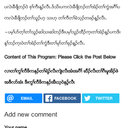
ပလဲၚခီဖ်ိဘဥ၀ဲ စ့ႈကီးန႔ဥလီၚ’ဒ္သိးပကလဲၚခီဖ်ိဘဥတႈအဲဥတႈကြံအဂီႈပ
ကလဲၚခီဖ်ိဘဥတႈသူဥဟ့ သးဟ့ တႈကီတႈခဲသ့ဥတဖဥန႔ဥလီၚ’
”ပမ့ႈပဏတ့ႈတႈသူဥဆါသးဆါဘဥဒီးပမ့ႈသူဥထီဥက့ၚတႈအဲဥန႔ဥပကဒိး
န႔ႈဘဥက့ၚ၀ဲတႈအဲဥတႈကြံဒီးတႈမုဏတႈခုဥန႔ဥလီၚ’
Content of This Program: Please Click the Post Below
လ႕တႈကြႈကီဒိကနဥတႈရဲဥလီၚက်ဲၚလီၚအံၚအဂီႈ ဆီဥလီၚတႈဂီၚမူအိဥဖဲ
အဖီလဏအံၚ ဒီးကြႈကီဒိကနဥအီၚသ့၀ဲနဥ့လီၚ
EMAIL
FACEBOOK
TWITTER
Add new comment
Your name