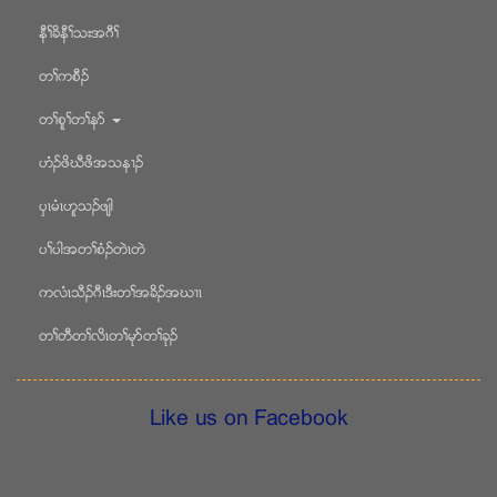
နီႈခိနီႈသးအဂီႈ
တႈကစီဥ
တႈစူႈတႈနဏ
ဟံဥဖိဃီဖိအသန႕ဥ
ပွၚမံၚဟူသဥဖ်ါ
ပႈပါအတႈစံဥတဲၚတဲ
ကလံၚသီဥဂီၚဒီးတႈအခိဥအဃ႕ၚ
တႈတီတႈလိၚတႈမုဏတႈခုဥ
Like us on Facebook