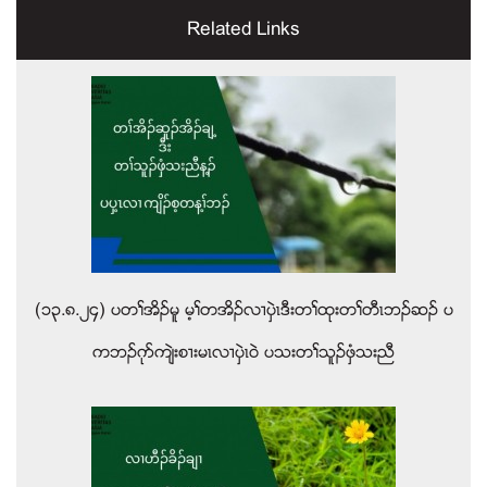
Related Links
(၁၃.၈.၂၄) ပတႈအိဥမူ မ့ႈတအိဥလ႕ပွဲၚဒီးတႈထုးတႈတီၚဘဥဆဥ ပ
ကဘဥဂုဏက်ဲးစ႕းမၚလ႕ပွဲၚဝဲ ပသးတႈသူဥဖွံသးညီ