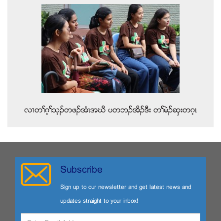
လ႕တႈဂ့ႈသ့ဥတဖဥအံၚအဃိ ပတဘဥအိဥဒီး တႈမဲဥဆွးတဂ့ၚ
Subscribe
Sign up to our newsletter and get latest news and
updates straight to your inbox!