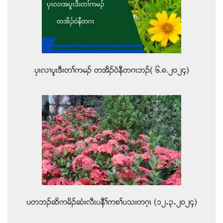
ပွၚလ႕ပူၚဒီးတႈကမဥ တအိဥ၀ဲနီတဂၚဘဥ( ၆.၈.၂၀၂၄)
ပတဘဥဆိကမိဥဆံးလီၚပနီႈကစႈပသးတဂ့ၚ (၁၂’၃’၂၀၂၄)