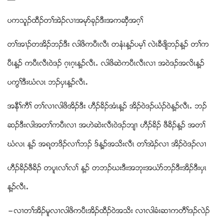
ပကသူဥထီဥတႈအဲဥလ႕အမုဏခုဥဒီးအကဆွီအဂ့ႈ
တႈအ႕ဥတအိဥဘဥဒီး လါဖိကပီၚလီၚ တနံၚန႔ဥပမ့ႈ လဲၚခီဖ်ိဘဥန႔ဥ တႈက
ပီၚန႔ဥ ကပီၚလီၚ၀ဲဒဥ ဂ့ၚဂ့ၚန႔ဥလီၚ’ လါဖိဆဲကပီၚလီၚလ႕ အ၀ဲဒဥအလိၚန႔ဥ
ပကြႈဒီးဃံလၚ ဘဥပွၚန႔ဥလီၚ’
အနီႈကီႈ တႈလ႕လါဖိအိဥဒီး ဟီဥခိဥအံၚန႔ဥ အိဥ၀ဲဒဥဎံဥ၀ဲန႔ဥလီၚ’ ဘဥ
ဆဥဒီးလါအတႈကပီၚလ႕ အဟဲဆဲးလီၚ၀ဲဒဥဘ်႕ ဟီဥခိဥ ဖီခိဥန႔ဥ အတႈ
ဃံလၚ န႔ဥ အရ႔တဒိဥလ႕ႈဘဥ ဒ္န႔႔ဥအသိးလီၚ တႈအဲဥလ႕ အိဥ၀ဲဒဥလ႕
ဟီဥခိဥဖီခိဥ တပူၚလႈလႈ န႔ဥ တဘဥဃးဒီးအဘုးအဎံဏဘဥဒီးအိဥဒီးပွၚ
န႔ဥလီၚ’
”လ႕တႈအိဥမူလ႕လါဖိကပီၚအိဥထီဥ၀ဲအသိး လ႕လါခံးဆ႕ကတီႈဒဥလဲဥ