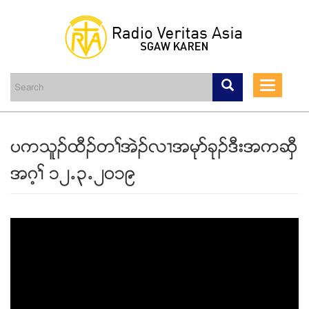
Skip
to
main
Toggle
content
navigati
ပကသူဥထီဥတႈအဲဥလ႕အမုဏခုဥဒီးအကဆွီ
အဂ့ႈ ၁၂’၃’၂၀၁၉