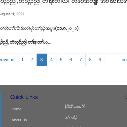
သ့ဥညါယတဲသ့ဥညါ တႈဒုးတႈဎၚ တဖဥအဘ်ဳး အစ႕အ႕သီအိဥ
ugust 11, 2021
ႈတီတႈလိၚဒီးတႈမုဏတႈခုဥအပူၚ။
(
၁၁
.
၈
.
၂၀၂၁
)
ဥညါယတဲသ့ဥညါ တႈဒုးတႈ
ဎ...
revious
1
2
3
4
5
6
7
8
9
…
ne
Quick Links
နီႈခိနီႈသးအဂီႈ
Home
တႈကစီဥ
About Us