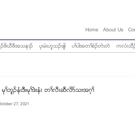
Home
About Us
Co
ံဥဖိဃီဖိအသန႕ဥ
ပွၚမံၚဟူသဥဖ်ါ
ပႈပါအတႈစံဥတဲၚတဲ
ကလံၚသီဥ
 မုႈဘူဥနံၚဒီးမုႈဒဲးနံၚ တႈလီၚဆီလိဏသးအဂ့ႈ
ctober 27, 2021