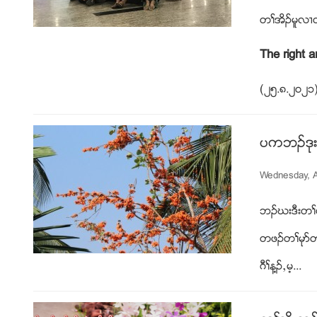
တႈအိဥမူလ႕တ
The right a
(၂၅
.၈.၂၀၂၁
ပကဘဥဒုး
Wednesday, A
ဘဥဃးဒီးတႈမ
တဖဥတႈမုဏတႈ
ဂီႈန႔ဥယမ့...