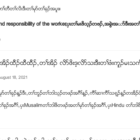
ႈတီတႈလိၚဒီးတႈမုဏတႈခုဥအပူၚ။
nd responsibility of the worker,ပွၚတႈမၚဖိသ့ဥတဖဥယအခြဲးအ
ဎ
ဏဒီးအတႈ
)
အိဥထီဥထီထီဥယတႈအိဥ လိဏဖိးဒ့လိဏသးဒီးတႈဖံးကူဥမ
ugust 18, 2021
ုဏတႈခုဥန႔ဥဒီးယတႈဘူဥတႈဘါသ့ဥတဖဥအဂီႈန႔ဥယကီႈဆ႕ကီႈသရ့ဥန႔ဥတအိဥ၀ဲ
ခုဥအဂီႈယပွၚMusalimတႈဘါဖိတဖဥအတႈမုဏတႈခုဥအဂီႈယပွၚHindu တႈဘါဖ