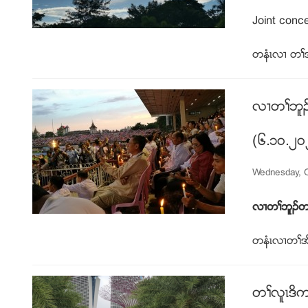
Joint conce
တနံၚလ႕ တႈအိ
လ႕တႈဘူဥ
(၆.၁၀.၂၀
Wednesday, O
လ႕တႈဘူဥတႈ
တနံၚလ႕တႈအိ
တႈလူၚဒိက