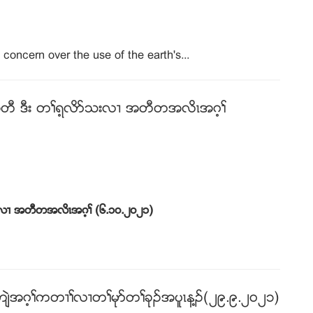
oncern over the use of the earth's...
ီ ဒီး တႈရ့လိဏသးလ႕ အတီတအလိၚအဂ့ႈ
လ႕ အတီတအလိၚအဂ့ႈ (
၆
.
၁၀
.
၂၀၂၁
)
က်ဲအဂ့ႈကတ႕ႈလ႕တႈမုဏတႈခုဥအပူၚန႔ဥ(၂၉.၉.၂၀၂၁)