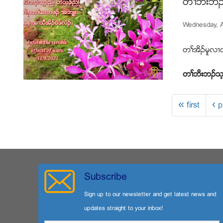
တႈဘိးဘဥ
Wednesday, A
တႈအိဥမူလ႕တ
တႈဘိးဘဥသ့
« first
‹ p
Subscribe
Sign up to our newsletter and get latest news and
updates straight to your inbox!