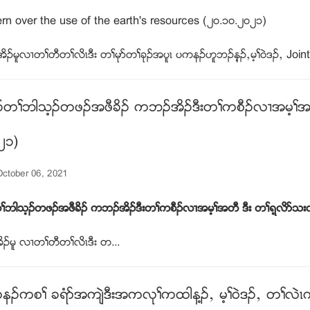
rn over the use of the earth's resources (၂၀.၁၀.၂၀၂၁)
ဥမူလ႕တႈတီတႈလိၚဒီး တႈမုဏတႈခုဥအပူၚ ပကနဥဟူဘဥန့ဥယမ့ႈ၀ဲဒဥယ Joint c
တႈဘါသ့ဥတဖဥအဖီခိဥ ကဘဥအိဥဒီးတႈကစီဥလ႕အမ့ႈအတ
၂၁)
ctober 06, 2021
ဘါသ့ဥတဖဥအဖီခိဥ ကဘဥအိဥဒီးတႈကစီဥလ႕အမ့ႈအတီ ဒီး တႈရ့လိဏသး
ဥမူ လ႕တႈတီတႈလိၚဒီး တ...
နဥကစႈ ခရံဏအက်ဲဒီးအကလုႈကထါန႔ဥယ မ့ႈ၀ဲဒဥယ တႈလဲၚ