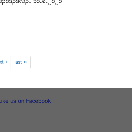
၀ဲဒဥဒ္လဲဥ’ ၁၁’၈’၂၀၂၁
xt ›
last »
Like us on Facebook