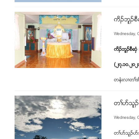
ကိဥဘူဥစီ
Wednesday, O
ကိဥဘူဥစီဆွ
(
၂၇
.
၁၀
.
၂၀၂
တနံၚလ႕တႈအိ
တႈပဏသူဥ
Wednesday, O
တႈပဏသူဥပဏသ