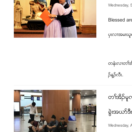
Wednesday, S
Blessed ar
ပွၚလ႕အမၚဃူမ
တနံၚလ႕တႈအိ
ဥန႔ဥလီၚ.
တႈအိဥမူလ
ခြဲးအဎဏဒ
Wednesday, A