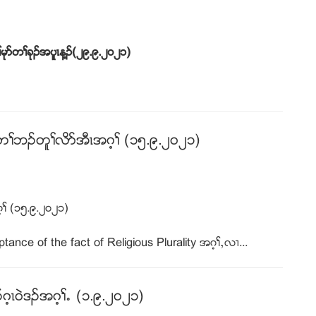
ုဏတႈခုဥအပူၚန႔ဥ
(
၂၉
.
၉
.
၂၀၂၁
)
တႈဘဥတူႈလိဏအီၚအဂ့ႈ (၁၅.၉.၂၀၂၁)
ႈ (၁၅.၉.၂၀၂၁)
ce of the fact of Religious Plurality အဂ့ႈယလ႕...
့ၚ၀ဲဒဥအဂ့ႈ’ (၁.၉.၂၀၂၁)