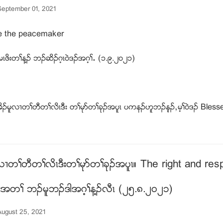
eptember 01, 2021
e the peacemaker
ၚဖိးတႈန႔ဥ ဘဥဆိဥဂ့ၚ၀ဲဒဥအဂ့ႈ’ (၁.၉.၂၀၂၁)
ဥမူလ႕တႈတီတႈလိၚဒီး တႈမုဏတႈခုဥအပူၚ ပကနဥဟူဘဥန့ဥယမ့ႈ၀ဲဒဥ Blesse
႕တႈတီတႈလိၚဒီးတႈမုဏတႈခုဥအပူၚ။ The right and resp
ီးအတႈ ဘဥမူဘဥဒါအဂ့ႈန႔ဥလီၚ (၂၅.၈.၂၀၂၁)
ugust 25, 2021