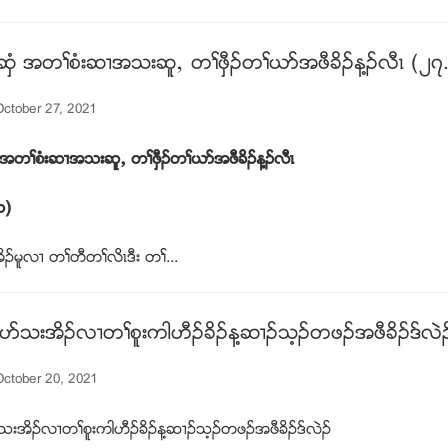
ဆွံ အတႈစံးဆ႕အသးဆူယ တႈဖီွဥတႈဎဏအဖီခိဥန႔ဥလီၚ (၂၇
ctober 27, 2021
ံ အတႈစံးဆ႕အသးဆူယ တႈဖီွဥတႈဎဏအဖီခိဥန႔ဥလီၚ
၁
)
ဥမူလ႕ တႈတီတႈလိၚဒီး တႈ...
ပဏသးအိဥလ႕တႈစူးကါဟီဥခိဥန႔ဆ႕ဥသ့ဥတဖဥအဖီခိဥဒ္လဲ
ctober 20, 2021
းအိဥလ႕တႈစူးကါဟီဥခိဥန႔ဆ႕ဥသ့ဥတဖဥအဖီခိဥဒ္လဲဥ