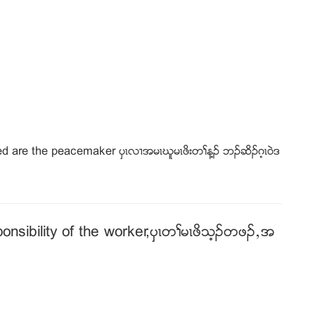
d are the peacemaker ပွၚလ႕အမၚဃူမၚဖိးတႈန႔ဥ ဘဥဆိဥဂ့ၚ၀ဲဒ
onsibility of the worker,ပွၚတႈမၚဖိသ့ဥတဖဥယအ