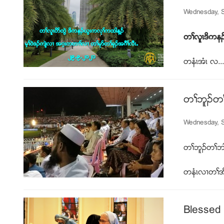
Wednesday, 
တႈလူၚဒိကနဥ
တနံၚအံၚ လ...
တႈဘူဥတႈဘ
Wednesday, S
တႈဘူဥတႈဘါန
တနံၚလ႕တႈအိဥ
Blessed 