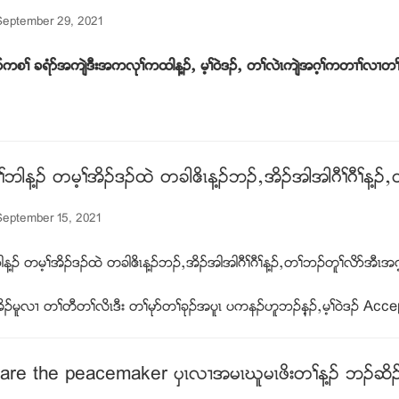
September 29, 2021
ကစႈ ခရံဏအက်ဲဒီးအကလုႈကထါန႔ဥယ မ့ႈ၀ဲဒဥယ တႈလဲၚက်ဲအဂ့ႈကတ႕ႈလ႕တႈမ
ါန႔ဥ တမ့ႈအိဥဒဥထဲ တခါဧိၚန႔ဥဘဥယအိဥအါအါဂီႈဂီႈန႔ဥယ
eptember 15, 2021
႔ဥ တမ့ႈအိဥဒဥထဲ တခါဧိၚန႔ဥဘဥယအိဥအါအါဂီႈဂီႈန႔ဥယတႈဘဥတူႈလိဏအီၚအဂ့
မူလ႕ တႈတီတႈလိၚဒီး တႈမုဏတႈခုဥအပူၚ ပကနဥဟူဘဥန့ဥယမ့ႈ၀ဲဒဥ Acceptan
are the peacemaker ပွၚလ႕အမၚဃူမၚဖိးတႈန႔ဥ ဘဥဆိဥဂ