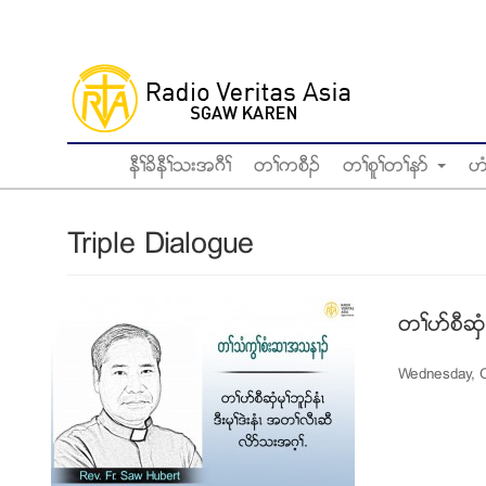
Skip
to
main
content
နီႈခိနီႈသးအဂီႈ
တႈကစီဥ
တႈစူႈတႈနဏ
ဟ
Triple Dialogue
တႈပဏစီဆွံ
Wednesday, O