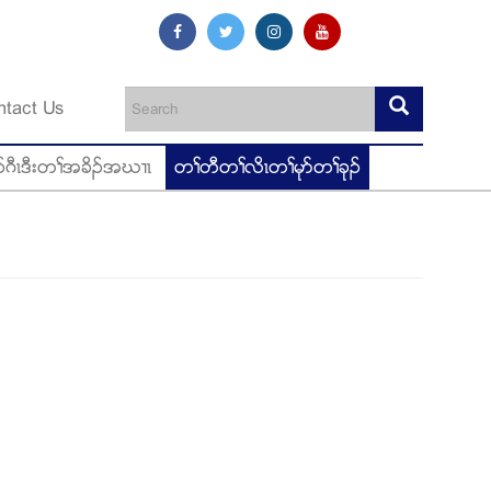
ntact Us
ဂီၚဒီးတႈအခိဥအဃ႕ၚ
တႈတီတႈလိၚတႈမုဏတႈခုဥ