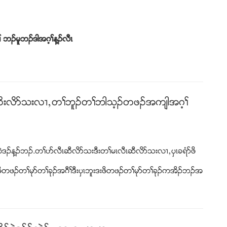
 ဘဥမူဘဥဒါအဂ့ႈန႔ဥလီၚ
ၚသကိးလိဏသးလ႕ယတႈဘူဥတႈဘါသ့ဥတဖဥအက်ါအဂ့ႈ
ဒဥန႔ဥဘဥ.တႈပဏလီၚဆီလိဏသးဒီးတႈမၚလီၚဆီလိဏသးလ႕ယပွၚခရံဏဖိ
ိတဖဥတႈမုဏတႈခုဥအဂီႈဒီးပွၚဘူးဒးဖိတဖဥတႈမုဏတႈခုဥကအိဥဘဥအ