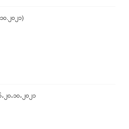
.၁၀.၂၀၂၁)
ဥ’၂၀’၁၀’၂၀၂၁