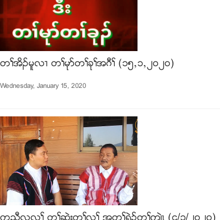
တႈအိဥမူလ႕ တႈမုဏတႈခုႈအဂီႈ (၁၅ယ၁ယ၂၀၂၀)
Wednesday, January 15, 2020
ကညီလုလႈ တႈဆဲးတႈလႈ အတႈရဲဥတႈက်ဲၚ (၄/၁/၂၀၂၀)