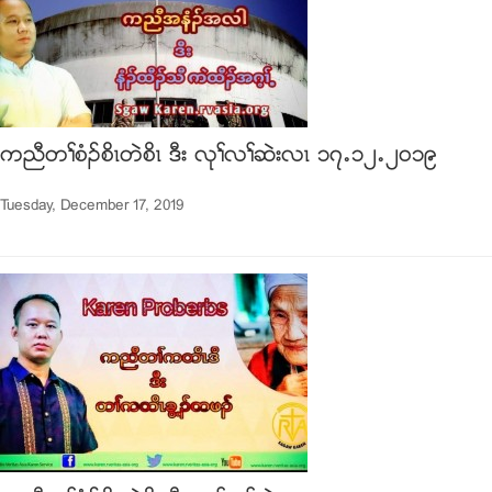
ကညီတႈစံဥစိၚတဲစိၚ ဒီး လုႈလႈဆဲးလၚ ၁၇’၁၂’၂၀၁၉
Tuesday, December 17, 2019