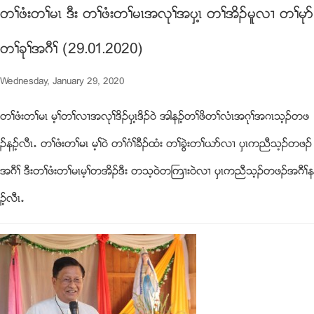
တႈဖံးတႈမၚ ဒီး တႈဖံးတႈမၚအလုႈအပွၚ့ တႈအိဥမူလ႕ တႈမုဏ
တႈခုႈအဂီႈ (29.01.2020)
Wednesday, January 29, 2020
တႈဖံးတႈမၚ မ့ႈတႈလ႕အလုႈဒိဥပွၚ့ဒိဥ၀ဲ အါနဥ့တႈဖိတႈလံၚအဂုႈအဂၚသ့ဥတဖ
ဥနဥ့လီၚ’ တႈဖံးတႈမၚ မ့ႈ၀ဲ တႈဂံႈခီဥထံး တႈခြဲးတႈဎဏလ႕ ပွၚကညီသ့ဥတဖဥ
အဂီႈ ဒီးတႈဖံးတႈမၚမ့ႈတအိဥဒီး တသ့၀ဲတႀက႕း၀ဲလ႕ ပွၚကညီသ့ဥတဖဥအဂီႈန
ဥ့လီၚ’