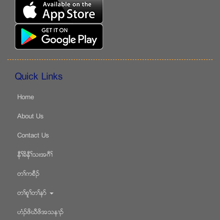
Quick Links
Home
About Us
Contact Us
နီႈခိနီႈသးအဂီႈ
တႈကစီဥ
တႈစူႈတႈနဏ
ဟံဥဖိဃီဖိအသန႕ဥ