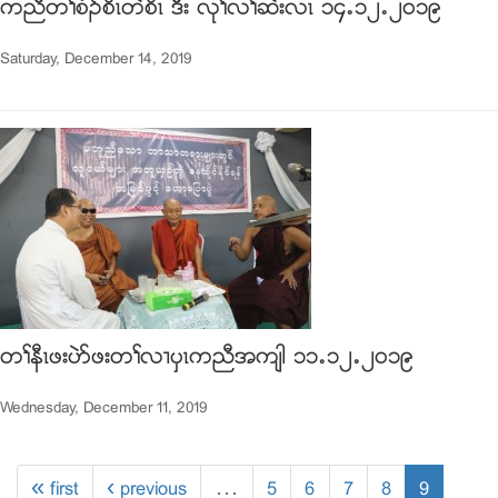
ကညီတႈစံဥစိၚတဲစိၚ ဒီး လုႈလႈဆဲးလၚ ၁၄’၁၂’၂၀၁၉
Saturday, December 14, 2019
တႈနီၚဖးပဲဏဖးတႈလ႕ပွၚကညီအက်ါ ၁၁’၁၂’၂၀၁၉
Wednesday, December 11, 2019
« first
‹ previous
…
5
6
7
8
9