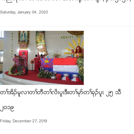
Saturday, January 04, 2020
တႈအိဥမူလ႕တႈတီတႈလိၚပူၚဒီးတႈမုဏတႈခုဥပူၚ ၂၅ သီ
၂၀၁၉
Friday, December 27, 2019