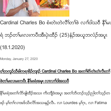
Cardinal Charles Bo စံးတဲၚတဲလီႈတႈဖဲ လ႕ႈ၀ါသ၀ီ နီႈမၚ
ရံ ဘဥတႈမၚလၚကပီၚအီၚပွဲၚထီဥ (25)နံဥအဎူဘလံဥအပူၚ
(18.1.2020)
Monday, January 27, 2020
၀့ႈတကူဥသီခါကရ႕ခိဥက်႕ဥ Cardinal Charles Bo အတႈစံဏတဲၚတဲလီၚတႈ
ဖဲတႈမၚလၚမၚကပီၚ နီႈမၚရံအမူး လ႕လ႕ႈ၀ါအသ၀ီ
နီႈမၚရံအတႈလိဏဖ်ါထီဥအသး ကိးဘ်ီဒဲးအပူၚ အတႈဘိးဘဥသ့ဥညါတႈသ့ဥတ
ဖဥ မ့ႈတႈလ႕အဒ္သိးလိဏအသးနဥ့လီၚ’ လ႕ Lourdes မ့ႈဂ့ၚယ လ႕ Fatima