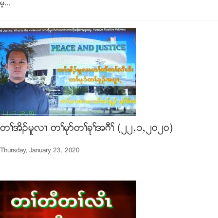
မ့...
တႈအိဥမူလ႕ တႈမုဏတႈခုႈအဂီႈ (၂၂ယ၁ယ၂၀၂၀)
Thursday, January 23, 2020