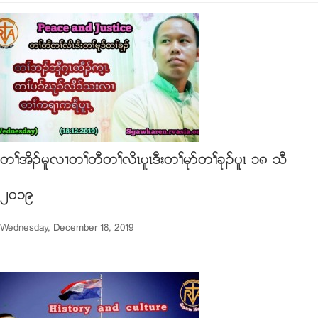
တႈအိဥမူလ႕တႈတီတႈလိၚပူၚဒီးတႈမုဏတႈခုဥပူၚ ၁၈ သီ
၂၀၁၉
Wednesday, December 18, 2019