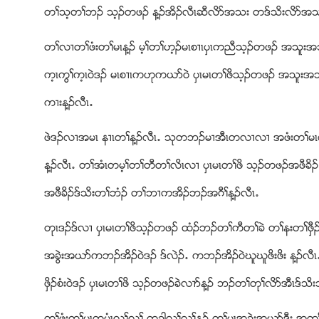
တႈသ့တႈဘဥ သ့ဥတဖဥ န႔ဥအိဥလီၚဆီလိဏအသး တဒ္သိးလိဏအသးအဃ
တႈလ႕တႈဖံးတႈမၚန႔ဥ မ့ႈတႈဟ့ဥမၚစ႕ၚပွၚကညီသ့ဥတဖဥ အသူးအသ့
က့ၚကြႈက့ၚ၀ဲဒဥ မၚစ႕ၚကဟုကဎဏ၀ဲ ပွၚမၚတႈဖိသ့ဥတဖဥ အသူး
က႕းန႔ဥလီၚ’
ဖဲဒဥလ႕အမၚ န႕ၚတႈန႔ဥလီၚ’ သုတဘဥမ႕အီၚတလ႕လ႕ အဖံးတႈမၚတႈ
န႔ဥလီၚ’ တႈအံၚတမ့ႈတႈတီတႈလိၚလ႕ ပွၚမၚတႈဖိ သ့ဥတဖဥအဖီခိ
အဖီခိဥဒ္သိးတႈဘံဥ တႈဘ႕ကအိဥဘဥအဂီႈန႔ဥလီၚ’
တုၚဒဥဒ္လ႕ ပွၚမၚတႈဖိသ့ဥတဖဥ ထံဥဘဥတႈကီတႈခဲ တႈနးတႈဖွီဥအ
အခြဲးအဎဏကဘဥအိဥ၀ဲဒဥ ဒ္လဲဥ’ ကဘဥအိဥ၀ဲဃူဃူဖိးဖိး န႔ဥလီ
ဖွိဥစံး၀ဲဒဥ ပွၚမၚတႈဖိ သ့ဥတဖဥခဲလ႕ဏန႔ဥ ဘဥတႈတုႈလိဏအီၚဒ္သိ
တႈဖံးတႈမၚတမံၚလႈလႈ တခါလႈလႈန႔ဥ တႈမၚအခြဲးအဎဏဒီး အတႈဘဥမ