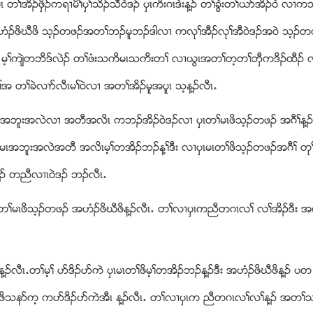
ႈအိဥဖွိဥကရ႕မိႈပွႈသိဥသီ၀ဲဒဥ ပွၚကိးဂၚဒဲးန႔ဥ တႈခြဲးတႈဎဏအိဥ၀ဲ လ႕က
၀ဲဒဥဟံဥဖိဃီဖိ သ့ဥတဖဥအတႈဘဥမူဘဥဒါလ႕ ကလုႈအီဥလုႈအီ၀ဲဒဥအ၀ဲ သ့ဥတဖ
ဥ မ့ႈက်ဲတဘိဒ္လဲဥ တႈဖံးသကိမၚသကိးတႈ လ႕ဎြၚအတႈတ့တႈဘီွကဒိဥထီဥ လ
ႈအ တႈခဲလ႕ဏလီၚမႈ၀ဲလ႕ အတႈအိဥမူအပူၚ သ့န႔ဥလီၚ’
အဘူးအလဲလ႕ အတီအလိၚ ကဘဥအိဥ၀ဲဒဥလ႕ ပွၚတႈမၚဖိသ့ဥတဖဥ အဂီႈန႔ဥ
ႈမၚအဘူးအလဲအတီ အလိၚမ့ႈတအိဥဘဥန႔ႈဒီး လ႕ပွၚမၚတႈဖိသ့ဥတဖဥအဂီႈ တု
ဒဥ တညီလ႕ၚ၀ဲဒဥ ဘဥလီၚ’
 တႈမၚဖိသ့ဥတဖဥ အဟံဥဖိဃီဖိန႔ဥလီၚ’ တႈလ႕ပွၚကညီတဂၚလႈ လႈအိဥဒီး အဟ
န႔ဥလီၚ’တႈမ့ႈ ပဏဒိဥပဏကဲ ပွၚမၚတႈဖိမ့ႈတအိဥဘဥန႔ဥဒီး အဟံဥဖိဃီဖိန႔ဥ ပတ
ဖိဃီဖိသနဏက့ ကပဏဒိဥပဏကဲအီၚ န႔ဥလီၚ’ တႈလ႕ပွၚက ညီတဂၚလႈလႈန႔ဥ အတႈသ