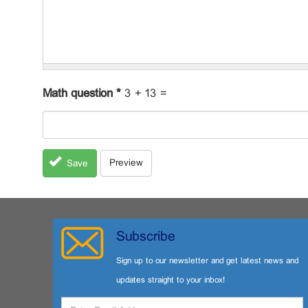
Math question
*
3 + 13 =
Preview
Save
Subscribe
Sign up to our newsletter and get latest news and
updates straight to your inbox!