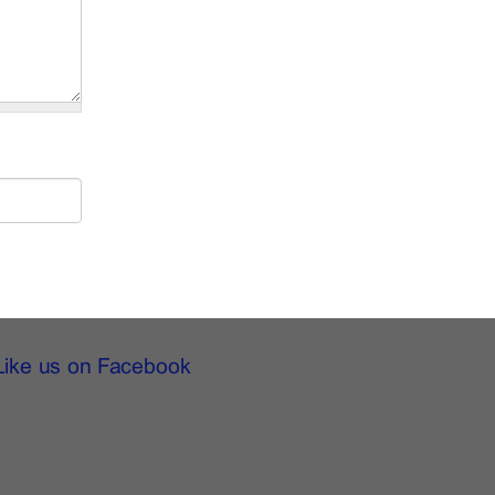
Like us on Facebook