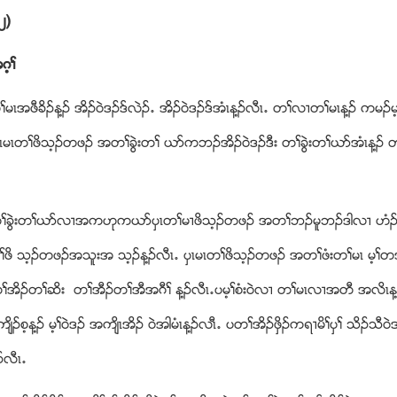
၂)
ဂ့ႈ
ီခိဥန႔ဥ အိဥ၀ဲဒဥဒ္လဲဥ’ အိဥ၀ဲဒဥဒ္အံၚန႔ဥလီၚ’ တႈလ႕တႈမၚန႔ဥ ကမဥမ့ႈ၀
ဥ ပွၚမၚတႈဖိသ့ဥတဖဥ အတႈခြဲးတႈ ဎဏကဘဥအိဥ၀ဲဒဥဒီး တႈခြဲးတႈဎဏအံၚန႔
(၁) တႈခြဲးတႈဎဏလ႕အကဟုကဎဏပွၚတႈမ႕ဖိသ့ဥတဖဥ အတႈဘဥမူဘဥဒါလ႕ ဟံဥဖ
ဖိ သ့ဥတဖဥအသူးအ သ့ဥန႔ဥလီၚ’ ပွၚမၚတႈဖိသ့ဥတဖဥ အတႈဖံးတႈမၚ မ့ႈ
ႈအိဥတႈဆိး တႈအီဥတႈအီအဂီႈ န႔ဥလီၚ’ပမ့ႈစံး၀ဲလ႕ တႈမၚလ႕အတီ အလိၚန
ိဥစ့န႔ဥ မ့ႈ၀ဲဒဥ အက်ိၚအိဥ ၀ဲအါမံၚန႔ဥလၚီ’ ပတႈအိဥဖွိဥကရ႕မိႈပွႈ သိဥသီ
ဥလီၚ’