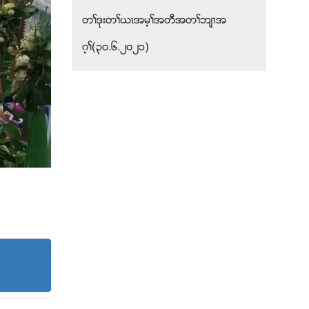
တႈဒုးတႈဎၚအမ့ႈအတီအတႈဘ်႕အ
ဂ့ႈ(၃၀.၆.၂၀၂၁)