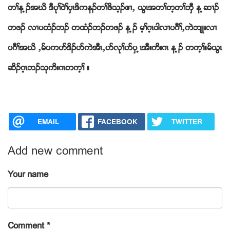
တႈန ့ဥအဃိ ဒီပုႈ၀ဲႈပွၚဒိကနဥတႈဖိသ့ဥဧ႕ယ
ဎ
ြၚအတႈတ့တႈဘွီ န ့ဆ႕ဥ
တဖဥ လ႕ပထံဥဘဥ တထံဥဘဥတဖဥ န ့ဥ မ့ႈဂ့ၚ၀ါလ႕ပဂီႈယကဲဘ်ဳးလ႕
ပဂီႈအဃိ ယမ္ပကပဏဒိဥပဏကဲအီၚယပဏလုႈပဏပွ ့ၚအီးကိးဂၚ န ့ဥ တက့ႈ။မ္
ဎ
ြၚ
ဆိဥဂ့ၚဘဥသုကိးဂၚတက့ႈ ။
EMAIL
FACEBOOK
TWITTER
Add new comment
Your name
Comment
*