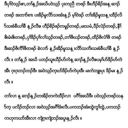
ဒီပုႈ၀ဲသ့ဥဧ႕ယတႈန ့ဥအဃိပ၀ဲသ့ဥ ပွၚကညီ တဖဥ ဒီးဟီဥခိဥအန ့ဆ႕ဥ
တဖဥ အဘ႕ဏစ႕ၚ ပအိဥမူလိဏသးအံၚန ့ဥ မ့ႈ၀ဲဒဥ တႈအိဥမူသန ့ၚထီဥလိ
ဏသးခံခီ
ဎ
ႈခီ န ့ဥလီၚ။ ဟီဥခိဥဖဥကမူဥတဖဥယမးသမံယပီဥလဲဥတဖဥယနီႈ
ဧိၚမံၚဧိၚတဖဥယပွႈဒိဥပွႈလႈသ့ဥတဖဥယတႈဖိဃဥတဖဥယထိဥဖိလံႈဖိ တဖဥ
ဒီးဆဥဖိကီႈဖိတဖဥ ခဲလ႕ဏ န ့ဥအိဥမူသန ့ၚလိဏသကိးသးခံခီ
ဎ
ႈခီ န ့ဥ
လီၚ ။ တႈန ့ဥ အဃိ ပဘဥ
ဎ
ဎ
ီဥပဏကဲန ့ဆ႕ဥန ့ဥလီၚ။ပမ့ႈပဏဒိဥပဏကဲ
အီၚ ဂ့ၚဂ့ၚဘဥဘဥဒီး အ၀ဲသ့ဥက့ၚပဏဒိဥပဏကဲပွၚဒီး မၚကဲဘ်ဳးပွၚ ဒိဥမး န ့ဥ
လီၚ ။
တႈလ႕ န ့ဆ႕ဥန ့ဥတအိဥတကဲထီဥလ႕ ပဂီႈအဃိဒီး ပ၀ဲသ့ဥတဖဥသန
ဏက့ ပလိဥဘဥလ႕ အ၀ဲသ့ဥအဂီႈဒံးလီၚ.ပကဘဥအံးထြဲကြႈထြဲယပကဘဥ
ကဟုက
ဎ
ဏအီၚလ႕ က်ဲဂ့ၚက်ဲဘဥအပူၚန ့ဥလီၚ ။