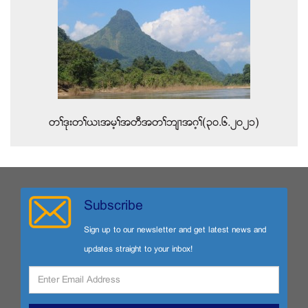
တႈဒုးတႈဎၚအမ့ႈအတီအတႈဘ်႕အဂ့ႈ(၃၀.၆.၂၀၂၁)
Subscribe
Sign up to our newsletter and get latest news and
updates straight to your inbox!