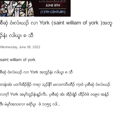
စီဆွံ ၀ံးလံးဎဥ လ႕ York (saint william of york )အဘူ
ဥနံၚ လါဎူၚ ၈ သီ
Wednesday, June 08, 2022
saint william of york
စီဆွံ ၀ံးလံးဎဥ လ႕ York အဘူဥနံၚ လါဎူၚ ၈ သီ
တနံၚအံၚ ပတႈအိဥဖွိဥ ကရ႕ သ့ဥနီႈ မၚလၚကပီၚထီဥ က့ၚ၀ဲ ပွၚစီဆွံ ၀ံးလံးဎဥ
လ႕၀့ႈ York အမုႈဘူဥနံၚန႔ဥလီၚ’ ပွၚစီဆွံ အံၚ အိဥဖ်ဲဥ ထီဥ၀ဲဖဲ ၁၀၉၀ အနံဥ
ဒီး မံမုဏအသးလ႕ ခရံဏပူၚ ဖဲ ၁၁၅၄ လါ...