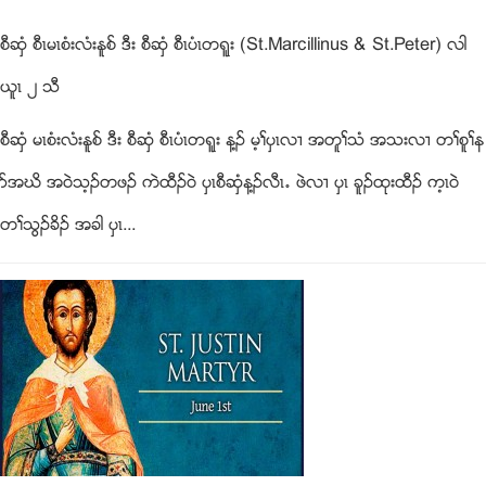
စီဆွံ စီၚမၚစံးလံးႏူစ္ ဒီး စီဆွံ စီၚပံၚတရူး (St.Marcillinus & St.Peter) လါ
ဎူၚ ၂ သီ
စီဆွံ မၚစံးလံးႏူစ္ ဒီး စီဆွံ စီၚပံၚတရူး န႔ဥ မ့ႈပွၚလ႕ အတူႈသံ အသးလ႕ တႈစူႈန
ဏအဃိ အ၀ဲသ့ဥတဖဥ ကဲထီဥ၀ဲ ပွၚစီဆွံန႔ဥလီၚ’ ဖဲလ႕ ပွၚ ခူဥထုးထီဥ က့ၚ၀ဲ
တႈသြဥခိဥ အခါ ပွၚ...