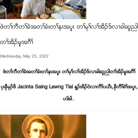
ဖဲတႈကီတႈခဲအတႈခံးတႈနၚအပူၚ တႈမုႈလႈအိဥဒ္လ႕ခါဆူညါ
တႈအိဥမူအဂီႈ
Wednesday, May 25, 2022
ဖဲတႈကီတႈခဲအတႈခံးတႈနၚအပူၚ တႈမုႈလႈအိဥဒ္လ႕ခါဆူညါတႈအိဥမူအဂီႈ
ပွၚခေီမုဥဖိ
Jacinta Saing Lawng Tial
န႔ဥအိဥ၀ဲလ႕ကီႈပဎီၚယခေီကီႈစဲႈအပူၚယ
ဟါခါ
...