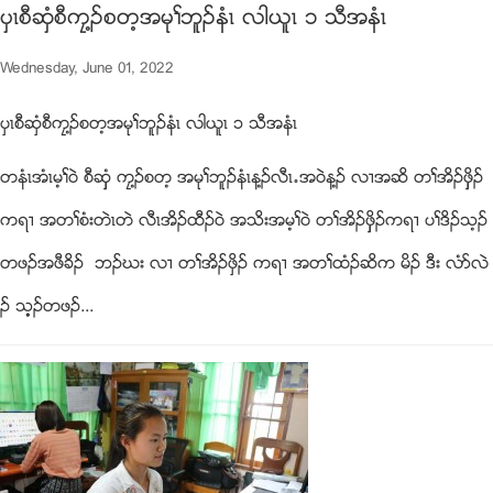
ပွၚစီဆွံစီကေ႔ဥစတ့အမုႈဘူဥနံၚ လါဎူၚ ၁ သီအနံၚ
Wednesday, June 01, 2022
ပွၚစီဆွံစီကေ႔ဥစတ့အမုႈဘူဥနံၚ လါဎူၚ ၁ သီအနံၚ
တနံၚအံၚမ့ႈ၀ဲ စီဆံွွ ကေ႔ဥစတ့ အမုႈဘူဥနံၚန႔ဥလီၚ’အ၀ဲန႔ဥ လ႕အဆိ တႈအိဥဖွွိဥ
ကရ႕ အတႈစံးတဲၚတဲ လီၚအိဥထီဥ၀ဲ အသိးအမ့ႈ၀ဲ တႈအိဥဖွွိဥကရ႕ ပႈဒိဥသ့ဥ
တဖဥအဖီခိဥ ဘဥဃး လ႕ တႈအိဥဖွိဥ ကရ႕ အတႈထံဥဆိက မိဥ ဒီး လံဏလဲ
ဥ သ့့ဥတဖဥ...