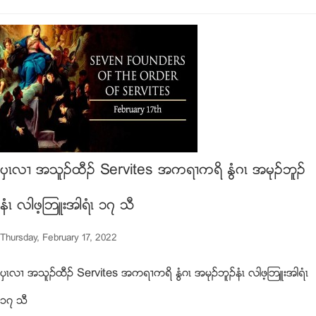
ပွၚလ႕ အသူဥထီဥ Servites အကရ႕ကရိ ႏြံဂၚ အမုဥဘူဥ
နံၚ လါဖ့ၾဘဴးအါရံၚ ၁၇ သီ
Thursday, February 17, 2022
ပွၚလ႕ အသူဥထီဥ Servites အကရ႕ကရိ ႏြံဂၚ အမုဥဘူဥနံၚ လါဖ့ၾဘဴးအါရံၚ
၁၇ သီ