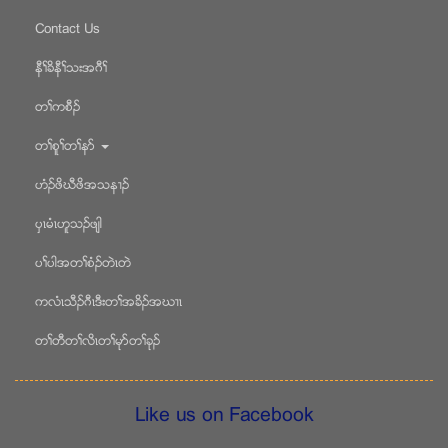
Contact Us
နီႈခိနီႈသးအဂီႈ
တႈကစီဥ
တႈစူႈတႈနဏ
ဟံဥဖိဃီဖိအသန႕ဥ
ပွၚမံၚဟူသဥဖ်ါ
ပႈပါအတႈစံဥတဲၚတဲ
ကလံၚသီဥဂီၚဒီးတႈအခိဥအဃ႕ၚ
တႈတီတႈလိၚတႈမုဏတႈခုဥ
Like us on Facebook