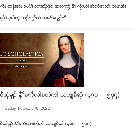
လီၚ တနံၚအံၚ ဒ္ပမိႈ တႈအိဥဖွိဥ အတႈကြဲးနီႈ ကြဲးဃါ အိဥ၀ဲအသိး တနံၚအံၚ
မ့ႈ၀ဲ ပွၚစီဆွံ ဘဥလ့ဥတံ အမုဥနံၚန႔ဥလီၚ’
စီဆွံမုဥ နီႈစကီလါစတံကါ သဘ့်စီဆွံ (၄၈၀ ” ၅၄၇)
Thursday, February 10, 2022
စီဆွံမုဥ နီႈစကီလါစတံကါ သဘ့်စီဆွံ (၄၈၀ ” ၅၄၇)