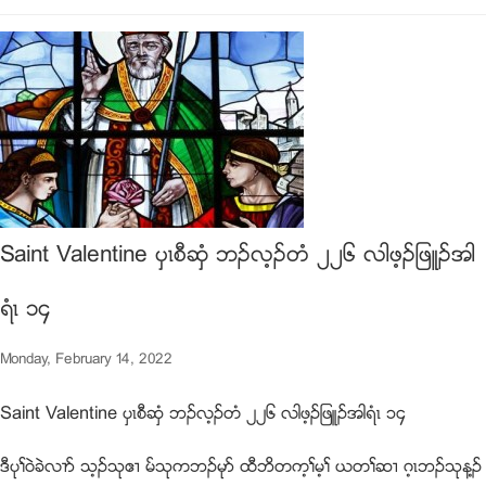
Saint Valentine ပွၚစီဆွံ ဘဥလ့ဥတံ ၂၂၆ လါဖ့ဥျဖဴဥအါ
ရံၚ ၁၄
Monday, February 14, 2022
Saint Valentine ပွၚစီဆွံ ဘဥလ့ဥတံ ၂၂၆ လါဖ့ဥျဖဴဥအါရံၚ ၁၄
ဒီပုႈ၀ဲခဲလ႕ဏ သ့ဥသုဧ႕ မ္သုကဘဥမုဏ ထီဘိတက့ႈမ့ႈ ဎတႈဆ႕ ဂ့ၚဘဥသုန႔ဥ