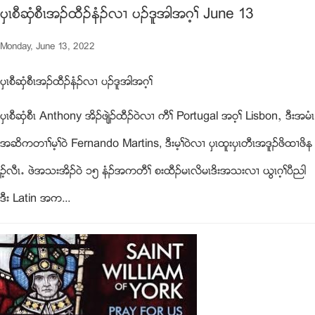
ပွၚစီဆွံစီၚအဥထီဥနံဥလ႕ ပဥဒူအါအဂ့ႈ June 13
Monday, June 13, 2022
ပွၚစီဆွံစီၚအဥထီဥနံဥလ႕ ပဥဒူအါအဂ့ႈ
ပွၚစီဆွံစီၚ Anthony အိဥဖ်ဲဥထီဥ၀ဲလ႕ ကီႈ Portugal အ၀့ႈ Lisbonယ ဒီးအမံၚ
အဆိကတ႕ႈမ့ႈ၀ဲ Fernando Martins, ဒီးမ့ႈ၀ဲလ႕ ပွၚထူးပွၚတီၚအဒူဥဖိထ႕ဖိန
ဥ့လီၚ’ ဖဲအသးအိဥ၀ဲ ၁၅ နံဥအကတီႈ စးထီဥမၚလိမၚဒိးအသးလ႕ ဎြၚဂ့ႈပီညါ
ဒီး Latin အက...