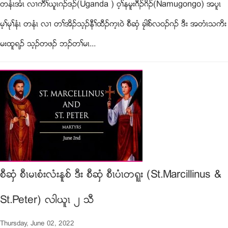
တနံၚအံၚ လ႕ကီႈဎူၚဂဥဒဥ(Uganda ) ၀့ႈနမူးဂီဥဂိဥ(Namugongo) အပူၚ
မ့ႈမုႈနံၚ တနံၚ လ႕ တႈအိဥသ့ဥနီႈထီဥက့ၚ၀ဲ စီဆွံ ခေါစ္္လ၀ဥဂဥ ဒီး အတံၚသကိး
မးထူရဥ သ့ဥတဖဥ ဘဥတႈမၚ...
စီဆွံ စီၚမၚစံးလံးႏူစ္ ဒီး စီဆွံ စီၚပံၚတရူး (St.Marcillinus &
St.Peter) လါဎူၚ ၂ သီ
Thursday, June 02, 2022