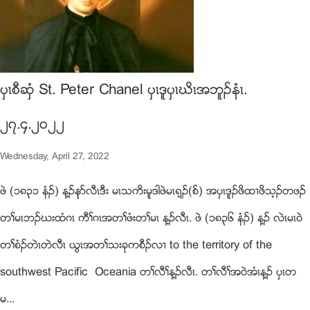
ပွၚစီဆွံ St. Peter Chanel ပွၚဒူပွၚဃိၚအဘူဥနံၚ.
၂၇.၄.၂၀၂၂
Wednesday, April 27, 2022
ဖဲ (၁၈၃၁ နံဥ) န႔ဥနုဏလီၚဒီး မၚသကိးမူဒါဖဲမၚရ့ဥ(စ္) အပွၚဒူဥဖိထ႕ဖိသ့ဥတဖဥ
တႈမၚဘဥဃးထံဂၚ ကီႈဂၚအတႈဖံးတႈမၚ န႔ဥလီၚ. ဖဲ (၁၈၃၆ နံဥ) န႔ဥ လဲၚမၚ၀ဲ
တႈစံဥတဲၚတဲလီၚ ဎြၚအတႈသးခုကစီဥလ႕ to the territory of the
southwest Pacific Oceania တႈလီႈန႔ဥလီၚ. တႈလီႈအ၀ဲအံၚန႔ဥ ပွၚတ
မ...