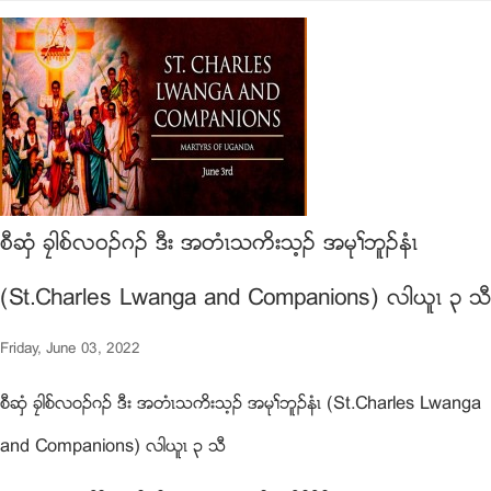
စီဆံွ ခေါစ္လ၀ဥဂဥ ဒီး အတံၚသကိးသ့ဥ အမုႈဘူဥနံၚ
(St.Charles Lwanga and Companions) လါဎူၚ ၃ သီ
Friday, June 03, 2022
စီဆံွ ခေါစ္လ၀ဥဂဥ ဒီး အတံၚသကိးသ့ဥ အမုႈဘူဥနံၚ (St.Charles Lwanga
and Companions) လါဎူၚ ၃ သီ