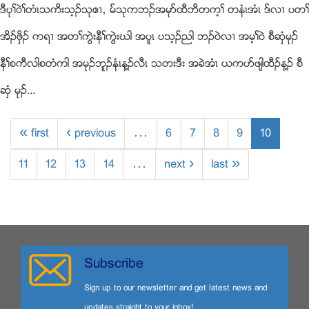
ဒီပုႈ၀ဲႈတံၚသကိးသ့ဥသုဧ႕ယ မ္သုကဘဥအမုဏထီဘိတက့ႈ တနံၚအံၚ ဒ္လ႕ ပတႈ
အိဥဖွိဥ ကရ႕ အတႈကြဲးနီႈကြဲးဃါ အပူၚ ပသ့ဥညါ ဘဥ၀ဲလ႕ အမ့ႈ၀ဲ စီဆွံမုဥ
နီႈစကီလါစတံကါ အမုဥဘူဥနံၚန႔ဥလီၚ သတးဒီး အခဲအံၚ ဎကပဏဖ်ါထီဥန႔ဥ စီ
ဆွံ မုဥ...
« first
‹ previous
…
6
7
8
9
10
11
12
13
14
…
next ›
last »
Subscribe
Sign up to our newsletter and get latest news and
updates straight to your inbox!