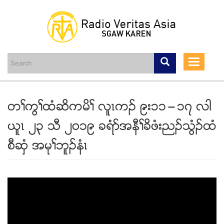
Skip
to
main
Toggle
content
navigati
တႈကြႈထံဆိကမိႈ လူၚကဥ ၉း၁၁”၁၇ လါ
ဎူၚ ၂၃ သီ ၂၀၁၉ ခရံဏအနီႈခိဖံးညဥသြံဥထံ
စီဆွံ အမုႈဘူဥနံၚ