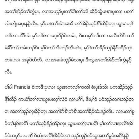
အတႈအဲဥတႈကြံပွၚယ လ႕အဟ့ဥပွၚတႈဂံႈတႈဘါ ဆီဥထြဲမၚစ႕ၚပွၚလ႕ ပတႈ
လဲၚက်ဲအပူၚနဥ့လီၚ’ မ့ႈလ႕တႈအံၚအဃိ တႈအိဥသ့ဥနီႈထီဥက့ၚ ဎြၚမၚတ့ႈ
တႈလ႕ပဂီႈအံၚ မ့ႈတႈလ႕အဂ့ၚဒိဥ၀ဲတမံၚယ ဒီးတမ့ႈတႈလ႕ အလီၚဂဏဒ္ တႈ
မံမီႈတႈတမံၚဘဥဒီး မ့ႈ၀ဲတႈလီၚတံဥလီၚဆဲးယ မ့ႈ၀ဲတႈအိဥသ့ဥနီဥထီဥက့ၚ
တမံၚလ႕ အမူ၀ဲထီဘိယ လ႕အမၚမံသူဥမံသးပွၚ ဒီးဎြၚအတႈအဲဥတႈကြံနဥ့
လီၚ’
ပႈပါ Francis စံးကဒီးပွၚလ႕ ဎြၚအကလုႈကထါ စံးပွၚဒ္သိး ပကအိဥသ့ဥ
နီႈထီဥ ကဎဲႈတႈလ႕ဎြၚမၚတ့ႈလံ၀ဲ လ႕ပဂီႈယ ဒီးမ့ႈ၀ဲ ပ၀ဲသ့ဥတဂၚဘဥတ
ဂၚ အတႈအုဥက့ၚခီဥက့ၚ အတႈစံဏစိၚတဲစိၚအတႈခီဥထံးနဥ့လီၚ’ လ႕ပတႈစူ
ဥတႈနဏအဂီႈ ပတႈသ့ဥနီဥထီဥက့ၚ ဎြၚမၚတႈလ႕ပဂီႈ မ့ႈတႈလ႕အလီႈအိ
ဥ၀ဲသပွႈကတ႕ႈ ဒ္ထံအလီႈအိဥ၀ဲလ႕ သ့ဥထူဥ၀ဥထူအတႈမူ၀ဲအဂီႈနဥ့