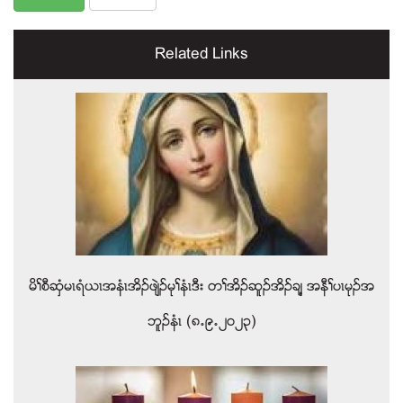
Related Links
မိႈစီဆွံမၚရံဎၚအနံၚအိဥဖ်ဲဥမုႈနံၚဒီး တႈအိဥဆူဥအိဥခ်႔ အနီႈပၚမုဥအ
ဘူဥနံၚ (၈’၉’၂၀၂၃)