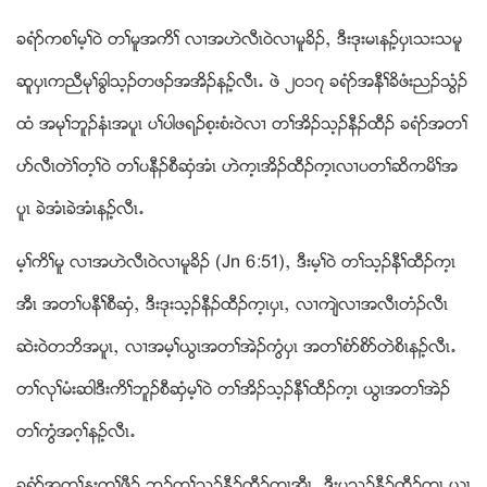
ခရံဏကစႈမ့ႈ၀ဲ တႈမူအကိႈ လ႕အဟဲလီၚ၀ဲလ႕မူခိဥယ ဒီးဒုးမၚနဥ့ပွၚသးသမူ
ဆူပွၚကညီမုႈခြါသ့ဥတဖဥအအိဥနဥ့လီၚ’ ဖဲ ၂၀၁၇ ခရံဏအနီႈခိဖံးညဥသြံဥ
ထံ အမုႈဘူဥနံၚအပူၚ ပႈပါဖရဥစ့းစံး၀ဲလ႕ တႈအိဥသ့ဥနီဥထီဥ ခရံဏအတႈ
ပဏလီၚတဲႈတ့ႈ၀ဲ တႈပနီဥစီဆွံအံၚ ဟဲက့ၚအိဥထီဥက့ၚလ႕ပတႈဆိကမိႈအ
ပူၚ ခဲအံၚခဲအံၚနဥ့လီၚ’
မ့ႈကိႈမူ လ႕အဟဲလီၚ၀ဲလ႕မူခိဥ (Jn 6:51)ယ ဒီးမ့ႈ၀ဲ တႈသ့ဥနီႈထီဥက့ၚ
အီၚ အတႈပနီႈစီဆွံယ ဒီးဒုးသ့ဥနီဥထီဥက့ၚပွၚယ လ႕က်ဲလ႕အလီၚတံဥလီၚ
ဆဲး၀ဲတဘိအပူၚယ လ႕အမ့ႈဎြၚအတႈအဲဥကြံပွၚ အတႈစံဏစိဏတဲစိၚနဥ့လီၚ’
တႈလုႈမံးဆါဒီးကိႈဘူဥစီဆွံမ့ႈ၀ဲ တႈအိဥသ့ဥနီႈထီဥက့ၚ ဎြၚအတႈအဲဥ
တႈကြံအဂ့ႈနဥ့လီၚ’
ခရံဏအတႈနးတႈဖွီဥ ဘဥတႈသ့ဥနီဥထီဥက့ၚအီၚယ ဒီးပသ့ဥနီဥထီဥက့ၚ ဎြၚ