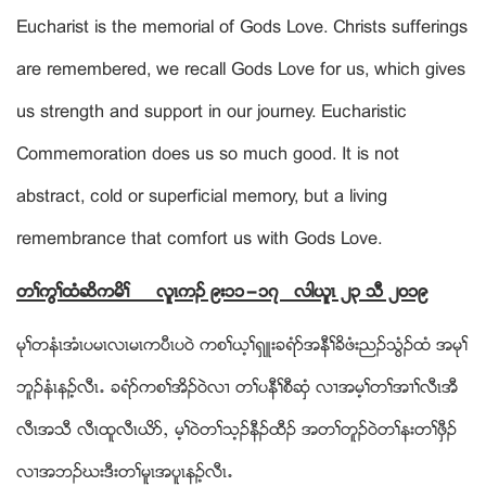
Eucharist is the memorial of Gods Love. Christs sufferings
are remembered, we recall Gods Love for us, which gives
us strength and support in our journey. Eucharistic
Commemoration does us so much good. It is not
abstract, cold or superficial memory, but a living
remembrance that comfort us with Gods Love.
တႈကြႈထံဆိကမိႈ လူၚကဥ ၉း၁၁”၁၇ လါဎူၚ ၂၃ သီ ၂၀၁၉
မုႈတနံၚအံၚပမၚလၚမၚကပီၚပ၀ဲ ကစႈဎ့ႈရွဴးခရံဏအနီႈခိဖံးညဥသြံဥထံ အမုႈ
ဘူဥနံၚနဥ့လီၚ’ ခရံဏကစႈအိဥ၀ဲလ႕ တႈပနီႈစီဆံွ လ႕အမ့ႈတႈအ႕ႈလီၚအီ
လီၚအသီ လီၚထူလီၚဎိဏယ မ့ႈ၀ဲတႈသ့ဥနီဥထီဥ အတႈတူဥ၀ဲတႈနးတႈဖွီဥ
လ႕အဘဥဃးဒီးတႈမူၚအပူၚနဥ့လီၚ’