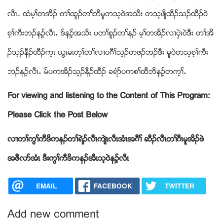
လီၚ’ ထံမ့ႈတအိဥ တႈထူဥတႈဘိမူတသ့၀ဲအသိး တသ့ဖ်ိထီဥသဥထီဥ၀ဲ
စ့ႈကီးဘဥနဥ့လီၚ’ ဒ္နဥ့အသိး ပတႈစူဥတႈနဥ မ့ႈတအိဥလ႕ပွဲၚ၀ဲဒီး တႈအိ
ဥသ့ဥနီဥထီဥက့ၚ ဎြၚမၚတ့ႈတႈလ႕ပဂီႈသ့ဥတဖဥဘဥဒီး မူ၀ဲတသ့စ့ႈကီး
ဘဥနဥ့လီၚ’ မ္ပကအိဥသ့ဥနီဥထီဥ ခရံဏပကစႈထီဘိနဥ့တက့ႈ’
For viewing and listening to the Content of This Program:
Please Click the Post Below
လ႕တႈကြႈကီဒိကနဥတႈရဲဥလီၚက်ဲၚလီၚအံၚအဂီႈ ဆီဥလီၚတႈဂီၚမူအိဥဖဲ
အဖီလဏအံၚ ဒီးကြႈကီဒိကနဥအီၚသ့၀ဲနဥ့လီၚ
EMAIL
FACEBOOK
TWITTER
Add new comment