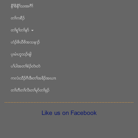
နီႈခိနီႈသးအဂီႈ
တႈကစီဥ
တႈစူႈတႈနဏ
ဟံဥဖိဃီဖိအသန႕ဥ
ပွၚမံၚဟူသဥဖ်ါ
ပႈပါအတႈစံဥတဲၚတဲ
ကလံၚသီဥဂီၚဒီးတႈအခိဥအဃ႕ၚ
တႈတီတႈလိၚတႈမုဏတႈခုဥ
Like us on Facebook