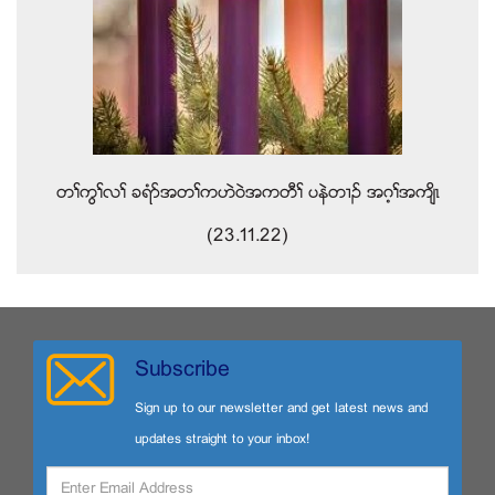
တႈကြႈလႈ ခရံဏအတႈကဟဲ၀ဲအကတီႈ ပနဲတ႕ဥ အဂ့ႈအက်ိၚ
(23.11.22)
Subscribe
Sign up to our newsletter and get latest news and
updates straight to your inbox!