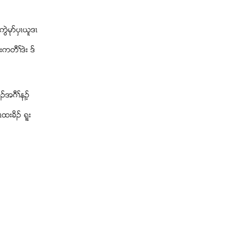
ြဲမုဏပွၚဎူဒၚ
းကတီႈဒဲး ဒ္
ဥအဂီႈနဥ့
ထးခိဥ ရူး