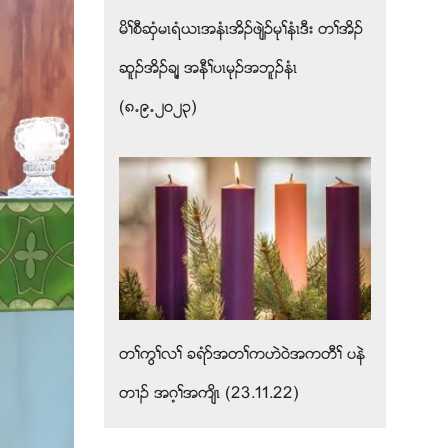
မိႈစီဆွံမၚရံဎၚအနံၚအိဥဖ်ဲဥမုႈနံၚဒီး တႈအိဥ
ဆူဥအိဥခ်႔ အနီႈပၚမုဥအဘူဥနံၚ
(၈’၉’၂၀၂၃)
တႈကြႈလႈ ခရံဏအတႈကဟဲ၀ဲအကတီႈ ပနဲ
တ႕ဥ အဂ့ႈအက်ိၚ (23.11.22)