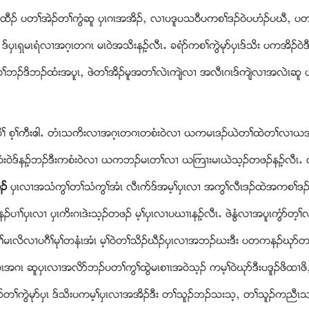
ါထီဥ ပတႈအဲဥတႈကြံဆူ ပွၚဂၚအအိဥယ လ႕ပဒူပသ၀ီပကစႈဒဥ၀ဲပဟံဥပဃီယ ပတႈ
ၚရွမၚရံလ႕အဂ့ၚတဂၚ မၚ၀ဲအသိးနဥ့လီၚ’ ခရံဏကစႈကြဲမုဏပွၚဒ္သိး ပကအိဥ၀
တႈဘဥဒိဘဥထံးအပူၚယ ဖဲတႈအိဥမူအတႈလဲၚက်ဲလ႕ အလီၚဂၚဒ္က်ဲလ႕အလဲၚဆူ
ီႈ စ့ႈကီးဧါ’ တံၚသကိးလ႕အဂ့ၚတဂၚတစံး၀ဲလ႕ ဎကမၚဒဥဎဲတႈထဲတႈလ႕ဎအဲ
၀ဲဒ္နဥ့ဘဥဒီးကစံး၀ဲလ႕ ဎကဘဥမၚတႈလ႕ ဎႀက႕းမၚဎဲသ့ဥတဖဥနဥ့လီၚ’ 
ဲဥ
ပွၚလ႕အသံကြႈတႈသံကြႈအံၚ လီၚဂဏဒ္အမ့ႈပွၚလ႕ အကြႈလီၚဒဥထဲအကစႈဒဥ၀
ပ႕ႈပွၚလ႕ ပွၚကိးဂၚဒဲးသ့ဥတဖဥ မ့ႈပွၚလ႕ပဃ႕ၚနဥ့လီၚ’ ဖဲႏြံလ႕အပူၚကြံဏတ့ႈ
ႈမၚလိလ႕ပဂီႈမုႈတနံၚအံၚ မ့ႈ၀ဲတႈသိဥဃီဥပွၚလ႕အဘဥဃးဒီး ပတကနဥဃုဏတႈ
ၚအဂၚ ဆူပွၚလ႕အလိဏဘဥပတႈကြႈထြဲမၚစ႕ၚအ၀ဲသ့ဥ ကမ့ႈ၀ဲဃုဏဒီးပဒူဥဖိထ႕ဖိယ 
ပဘဥတႈကြဲမုဏပွၚ ဒ္သိးပကမ့ႈပွၚလ႕အအိဥဒီး တႈသူဥဘဥသးသ့ယ တႈသူဥကညီ