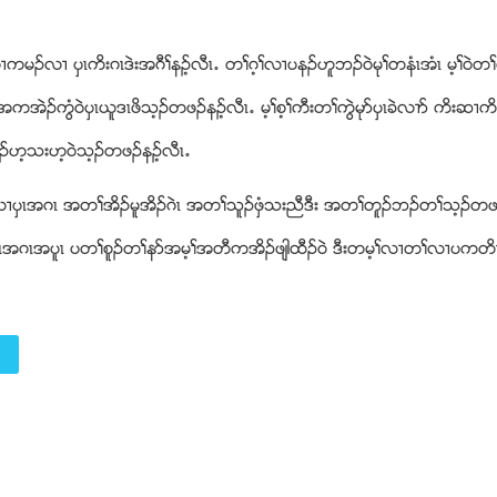
ကမ႕ကမဥလ႕ ပွၚကိးဂၚဒဲးအဂီႈနဥ့လီၚ’ တႈဂ့ႈလ႕ပနဥဟူဘဥ၀ဲမုႈတနံၚအံၚ မ့ႈ၀ဲတႈက
္သိးအကအဲဥကြံ၀ဲပွၚဎူဒၚဖိသ့ဥတဖဥနဥ့လီၚ’ မ့ႈစ့ႈကီးတႈကြဲမုဏပွၚခဲလ႕ဏ ကိးဆ႕ကိ
ဥဟ့သးဟ့၀ဲသ့ဥတဖဥနဥ့လီၚ’
တႈလ႕ပွၚအဂၚ အတႈအိဥမူအိဥဂဲၚ အတႈသူဥဖွံသးညီဒီး အတႈတူဥဘဥတႈသ့ဥတဖ
း ပွၚအဂၚအပူၚ ပတႈစူဥတႈနဏအမ့ႈအတီကအိဥဖ်ါထီဥ၀ဲ ဒီးတမ့ႈလ႕တႈလ႕ပကတိၚ