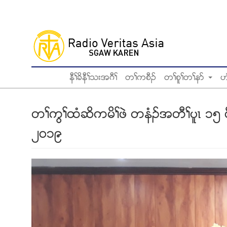
Skip
to
main
content
နီႈခိနီႈသးအဂီႈ
တႈကစီဥ
တႈစူႈတႈနဏ
ဟ
တႈကြႈထံဆိကမိႈဖဲ တနံဥအတီႈပူၚ ၁၅ 
၂၀၁၉