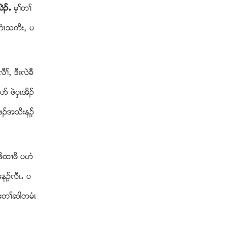
လဲဥ’
မ့ႈတႈ
တံၚသကိးယ ပ
ယ ဒီးလဲခီ
ဏ ဖဲပွၚအိဥ
တဖဥအသိးနဥ့
ဖိထ႕ဖိ ပဟံ
နဥ့လီၚ’ ပ
ူးတႈဆါတမံၚ