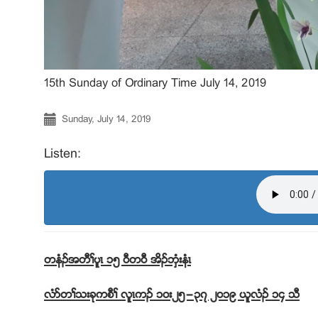
15th Sunday of Ordinary Time July 14, 2019
Sunday, July 14, 2019
Listen:
တနံဥအတီႈပူၚ ၁၅ ၀ီတ၀ီ အိဥဘွံးနံၚ
လံဏတႈသးခုကစီႈ လူၚကဥ ၁၀း၂၅”၃၇ ၂၀၁၉ ဎူလံဥ ၁၄ သီ