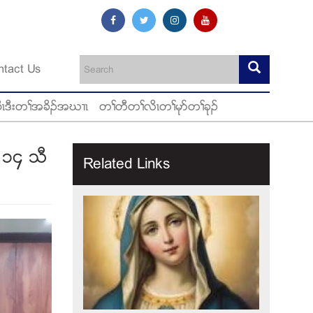
ntact Us
ီၚဒီးတႈအခိဥအဃ႕ၚ
တႈတီတႈလိၚတႈမုဏတႈခုဥ
 ၁၄ သီ
Related Links