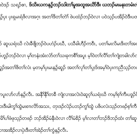
ံး၀ဲဒဥ သရဥဧ႕ယ
ဒ္သိးဎကနဥ့ဘဥသါတႈမူအထူအဎိဏဒီး ဎဘဥမၚမႏုၚတမံၚ
ွၚ ပွၚရွမၚရံဖိလ႕အဂ့ၚ အတႈဒိတႈတဲႈ ဖဲပထံဥဘဥ၀ဲလ႕ ပ၀ဲသ့ဥပအိဥ၀ဲဒီးပ
ူဎရံၚဃိ လဲၚခီဖ်ိဘဥ၀ဲပဟံဥပဃီယ ပသီခါဟီဥက၀ီၚယ ပတႈမၚလိမၚဒိးတႈအလီႈ
နဥဟူဥဘဥ၀ဲလ႕ မုႈတနံၚအံၚလံဏတႈသးခုကစီႈအပူၚ မ့ႈ၀ဲတႈလီႈတႈက်ဲတခါလဏလ
ူဥအတႈဖိတႈလံၚ မ့တမ့ႈပွၚမၚနဥ့ဆူဥ အတႈလုႈတႈပွၚ့ဒ္အမ့ႈ၀ဲပွၚကညီသ့ဥ
ပူၚလဏလဏနဥ့လီၚ’ အနီႈနီႈတခီ က်ဲလ႕အလဲၚ၀ဲဆူ၀့ႈဎရံၚဃိ ကမ့ႈစ့ႈကီးပဒူဥ
ီး၀ၚဒီးမါကြႈထြဲမၚစ႕ၚလိဏအသးယ တုၚဒဥလဲဥပဘဥကြႈထြဲ ပဖိပလံၚသ့ဥတဖဥစ့ႈကီး
မိႈပႈဖံဖုသ့ဥတဖဥ ဘဥအိဥမံနီၚ၀ဲလ႕ လီႈမံခိဥ မ့ႈလ႕တႈဘဥဒိဘဥထံး တႈဆ
လ႕အအိဥလ႕ပွဲၚဒီးတႈအဲဥတႈကြံနဥ့လီၚ’