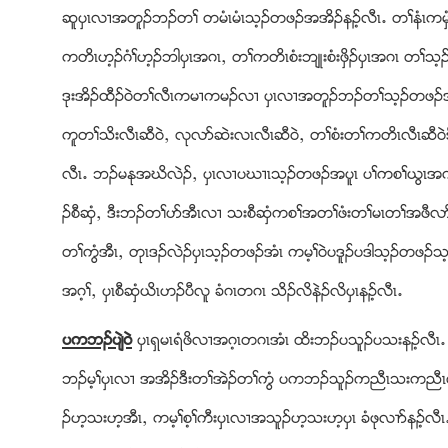
ဆူပွၚလ႕အတူဥဘဥတႈ တမံၚမံၚသ့ဥတဖဥအအိဥနဥ့လီၚ’ တႈနံၚကမွံ
ကတိၚဟ့ဥဂံႈဟ့ဥဘါပွၚအဂၚယ တႈကတိၚစံးဘ်ဳးစံးဖွိဥပွၚအဂၚ 
ဒုးအိဥထီဥ၀ဲတႈလီၚကမ႕ကမဥလ႕ ပွၚလ႕အတူဥဘဥတႈသ့ဥတဖဥအဂီႈ
ကူတႈသိးလီၚဆီ၀ဲယ လုလဏဆဲးလၚလီၚဆီ၀ဲယ တႈစံးတႈကတိၚလီၚဆီ၀ဲ
လီၚ’ ဘဥမႏုအဃိလဲဥယ ပွၚလ႕ပဃ႕ၚသ့ဥတဖဥအပူၚ ပႈကစႈဎြၚအက့ႈ
ဥစီဆွံယ ဒီးဘဥတႈပဏအီၚလ႕ သးစီဆွံကစႈအတႈဖံးတႈမၚတႈအဖီလ
တႈကြံအီၚယ တုၚဒဥလဲဥပွၚသ့ဥတဖဥအံၚ ကမ့ႈ၀ဲပဒူဥပဒါသ့ဥတဖ
အဂ့ႈယ ပွၚစီဆွံဎိၚဟဥပီလူ ခံဂၚတဂၚ သိဥလိနဲဥလိပွၚနဥ့လီၚ’
ပကဘဥပ်ဲ၀ဲ
ပွၚရွမၚရံဖိလ႕အဂ့ၚတဂၚအံၚ ထိးဘဥပသူဥပသးနဥ့လီ
ဘဥမ့ႈပွၚလ႕ အအိဥဒီးတႈအဲဥတႈကြံ ပကဘဥသူဥကညီၚသးကညီၚတႈဆ
ဥဟ့သးဟ့အီၚယ ကမ့ႈစ့ႈကီးပွၚလ႕အသူဥဟ့သးဟ့ပွၚ ခံဖုလ႕ဏနဥ့လီၚ