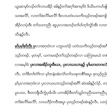
ဎြၚဆ႕မုဏလဥတႈလ႕ပအိဥ အါနဥ့တႈအဂုႈအဂၚမ့ႈ၀ဲ ဒ္သိးပကပဏဖ်
သးအလီႈယ လ႕တႈဖံးလီႈမၚလီႈ ဒီးလ႕ပတံၚပသကိးသ့ဥတဖဥအက်ါ ဒ္ပွ
အိဥလ႕ပွဲၚဒီး တႈသးကညီၚ ဆူပွၚလ႕အဘဥတႈပဏတ့ႈကြံဏအီၚ လ႕
သိးနဥ့လီၚ’
မ့ႈပမ့ႈစ့ႈကီး ပွ
ၚလ႕အဂ့ၚ၀ဲလ႕ ပဘူးပတံဥ ပတံၚသကိးသ့ဥတဖဥအဂ
သ့ဥတဖဥယ မ့တမ့ႈယ ဎကမၚဒဥတႈသ့ဥတဖဥလ႕ ဎႀက႕းမၚဎဲ တစံး
လ႕အမ့ႈ၀ဲ
ပွၚလ႕အအိဥဘူးဒီးဎၚယ ပွၚလ႕ဎဃ႕ၚနဥ့ မ့ႈမတၚတဂၚလ
လီၚ’ တႈဒိတႈတဲႈလ႕ မုႈတနံၚအံၚလံဏတႈသးခုကစီႈအပူၚ ဒုးသ့ဥညါနဥ
မ့ႈပွၚလ႕အဂ့ၚ၀ဲလ႕ ပွၚလ႕ဎဃ႕ၚသ့ဥတဖဥအဂီႈ ဆံးအါနဥ့လဲဥ’ တ
ပူၚပသးယ ဒီးတဘ်ီဃီကြဲပွၚဒ္သိး ပကအိဥဒီးတႈသူဥကညီၚသးကညီၚပွ
တႈဖံးလီႈမၚလီႈယ လ႕ပဟီဥက၀ီၚအပူၚ ပွၚသ့ဥတဖဥအံၚနဥ့လီၚ’ 