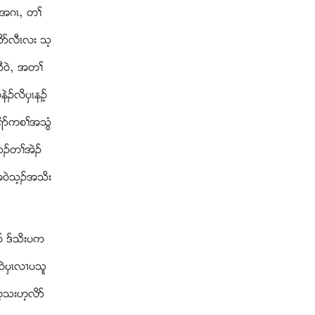
ၚအဂၚယ တႈ
ိဏလီၚလး သ့
ီ၀ဲယ အတႈ
ဲဥလိပွၚနဥ့
ရံဏကစႈအသြံ
အဘဥတႈအဲဥ
အ၀ဲသ့ဥအသိး
ဥ ဒ္သိးပက
ဲပွၚလ႕ပသူ
ဟ့သးဟ့လိဏ