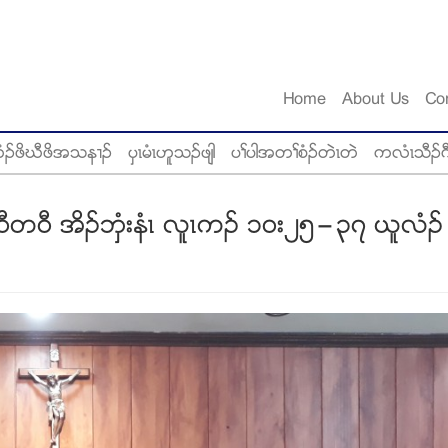
Home
About Us
Co
ံဥဖိဃီဖိအသန႕ဥ
ပွၚမံၚဟူသဥဖ်ါ
ပႈပါအတႈစံဥတဲၚတဲ
ကလံၚသီဥဂ
၀ီတ၀ီ အိဥဘွံးနံၚ လူၚကဥ ၁၀း၂၅”၃၇ ဎူလံဥ