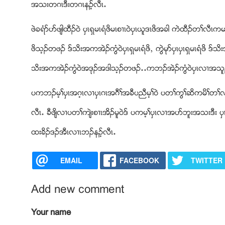
အသးတဂၚဒီးတဂၚနဥ့လီၚ’
ဖဲခရံဏပဏဖ်ါထီဥ၀ဲ ပွၚရွမၚရံဖိမၚစ႕ၚ၀ဲပွၚဎူဒၚဖိအခါ ကဲထီဥတႈလီၚ
ဖိသ့ဥတဖဥ ဒ္သိးအကအဲဥကြံ၀ဲပွၚရွမၚရံဖိယ ကြဲမုဏပွၚပွၚရွမၚရံဖိ ဒ
သိးအကအဲဥကြံ၀ဲအဒုဥအဒါသ့ဥတဖဥ’’ကဘဥအဲဥကြံ၀ဲပွၚလ႕အသူ
ပကဘဥမ့ႈပွၚအဂ့ၚလ႕ပွၚဂၚအဂီႈအခီပညီမ့ႈ၀ဲ ပတႈကြႈဆိကမိႈ
လီၚ’ ခီဖ်ိလ႕ပတႈက်ဲးစ႕ၚအိဥမူ၀ဲဒ္ ပကမ့ႈပွၚလ႕အပဏဘူးအသးဒီ
ထးခိဥဒဥအီၚလ႕ၚဘဥနဥ့လီၚ’
EMAIL
FACEBOOK
TWITTER
Add new comment
Your name