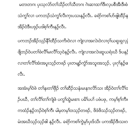
မတၚတဂၚ ပွၚသ့လံဏတႈသိဥတႈသီတဂၚ ဂဲၚဆ႕ထ႕ႈဒီးလ့ပစီအီၚဒီးစ
သံကြႈလ႕ ပကဘဥသံကြႈလီၚက့ၚပသးနဥ့လီၚ’ ခရံဏကစႈပဏဖ်ါထီဥနဥ့ပ
အိဥ၀ဲဒီးပဒုဥပဒါစ့ႈကီးနဥ့လီၚ’
ပကဘဥအိဥသ့ဥနီႈထီဥသကိး၀ဲလ႕ က်ဲလ႕အလဲၚ၀ဲလ႕၀့ႈဎရုၚရွလ့ဥ ဆ
ဖ်ိဘဥ၀ဲပတႈဖံလီႈမၚလီႈသ့၀ဲနဥ့လီၚ’ က်ဲလ႕အလဲၚဆူဎရံၚဃိ ဒ္ပ
လ႕တႈလီႈအံၚအပူၚသ့ဥတဖဥ ပွၚတမ်ဥကြံဏအသူးအသ့ဥယ ပွၚဂုႈနဥ့ဆ
လီၚ’
အအံၚမ့ႈ၀ဲဖဲ တႈနးတႈဖွီဥ တႈဆီဥသနံးမၚန႕ၚလိဏသး အိဥ၀ဲတႈလီႈတ
ဥပဃီယ တႈလီႈတႈက်ဲဖဲ ပကြႈထြဲမၚစ႕ၚ ပမိႈပပႈ ပဖံပဖုယ ကမ့ႈစ့ႈက
ကထံဥနဥ့ဘဥ၀ဲစ့ႈကီး မါမ့တမ့ႈ၀ၚသ့ဥတဖဥယ ဖိဒံဖိသဥသ့ဥတဖဥယ 
မံၚအဃိသ့ဥသ့ဥဧါ နဥ့လီၚ’ ခရံဏကစႈကြဲမုဏပွၚဒ္သိး ပကအိဥဒီးသး