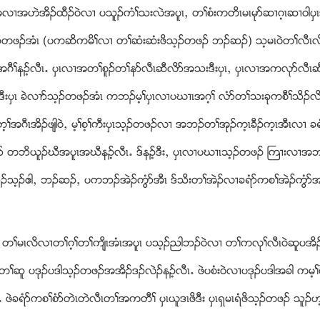
လ႕အဟဲအိဥထီဥ၀ဲလ႕ ပသူဥကံႈသးလဲအပူၚယ တႈစံးကတိၚမၚမုဏဆ႕ဂ့ၚဆ႕၀ါပွ
တႈသ့ဥတဖဥအံၚ (ပကဆိကမိႈလ႕ တႈဆံးဆံးဖိသ့ဥတဖဥ ဘဥဆဥ) သ့မၚ၀ဲတႈလီၚလ
နဥ့လီၚ’ ပွၚလ႕အတႈစူဥတႈနဏလီၚဆီလိဏအသးဒီးပွၚယ ပွၚလ႕အကလုဏလီၚဆ
ဒီးပွၚ ခဲလ႕ဏသ့ဥတဖဥအံၚ ကဘဥမ့ႈပွၚလ႕ပဃ႕ၚအဂ့ႈ လံဏတႈသးခုကစီႈသိဥလိန
အဂီၚအိဥဖ်ါ၀ဲယ မ့ႈစ့ႈကီးပွၚသ့ဥတဖဥလ႕ အဘဥတႈအုဥက့ၚခီဥက့ၚအီၚလ႕ ခ
ဏ တဘိဎူဥဃီအပူၚအဃီနဥ့လီၚ’ ဒ္နဥ့ဒီးယ ပွၚလ႕ပဃ႕ၚသ့ဥတဖဥ ႀက႕းလ႕
ဥသ့ဥသ့ဥဧါယ ဘဥဆဥယ ပကဘဥအဲဥကြံဏအီၚ ဒ္သိးတႈအဲဥလ႕ခရံဏကစႈအဲဥကြံဏ
ၚ’ တႈမၚလိလ႕တႈဂ့ႈတႈက်ိၚအံၚအပူၚ ပသ့ဥညါဘဥ၀ဲလ႕ တႈကလုႈလီၚ၀ဲဆူပအိ
ူ ပဒုဥပဒါသ့ဥတဖဥအအိဥဒဥလဲဥနဥ့လီၚ’ ဖဲပစံး၀ဲလ႕ပဒုဥပဒါအခါ ကမ့ႈ၀
’ ဖဲခရံဏကစႈစံဏတဲၚတဲလီၚတႈအကတီႈ ပွၚဎူဒၚဖိဒီး ပွၚရွမၚရံဖိသ့ဥတဖဥ သူဥ