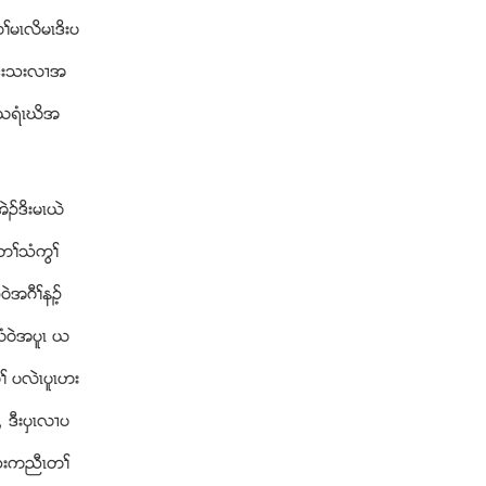
မၚလိမၚဒိးပ
ဲဒီးသးလ႕အ
 ဎရံၚဃိအ
ဥဒိးမၚဎဲ
တႈသံကြႈ
ဲအဂီႈနဥ့
လံ၀ဲအပူၚ ဎ
 ပလဲၚပူၚဟး
ဒီးပွၚလ႕ပ
ၚသးကညီၚတႈ