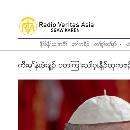
Skip
to
main
content
နီႈခိနီႈသးအဂီႈ
တႈကစီဥ
တႈစူႈတႈနဏ
ဟ
ကိးမုႈနံၚဒဲးန႔ဥ ပတၾက႕းသါပ့ၚနီဥထု