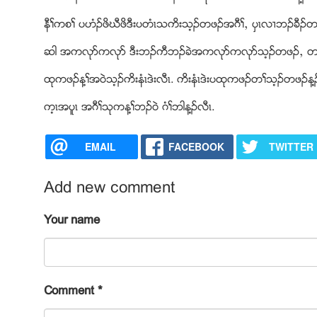
နီႈကစႈ ပဟံဥဖိဃီဖိဒီးပတံၚသကိးသ့ဥတဖဥအဂီႈယ ပွၚလ႕ဘဥခီ
ဆါ အကလုဏကလုဏ ဒီးဘဥကီဘဥခဲအကလုဏကလုဏသ့ဥတဖဥယ တႈ
ထုကဖဥန႔ႈအ၀ဲသ့ဥကိးနံၚဒဲးလီၚ. ကိးနံၚဒဲးပထုကဖဥတႈသ့ဥတဖဥန
က့ၚအပူၚ အဂီႈသုကန႔ႈဘဥ၀ဲ ဂံႈဘါန႔ဥလီၚ.
EMAIL
FACEBOOK
TWITTER
Add new comment
Your name
Comment
*