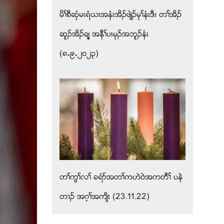
မိႈစီဆွံမၚရံဎၚအနံၚအိဥဖ်ဲဥမုႈနံၚဒီး တႈအိဥ
ဆူဥအိဥခ်႔ အနီႈပၚမုဥအဘူဥနံၚ
(၈’၉’၂၀၂၃)
တႈကြႈလႈ ခရံဏအတႈကဟဲ၀ဲအကတီႈ ပနဲ
တ႕ဥ အဂ့ႈအက်ိၚ (23.11.22)