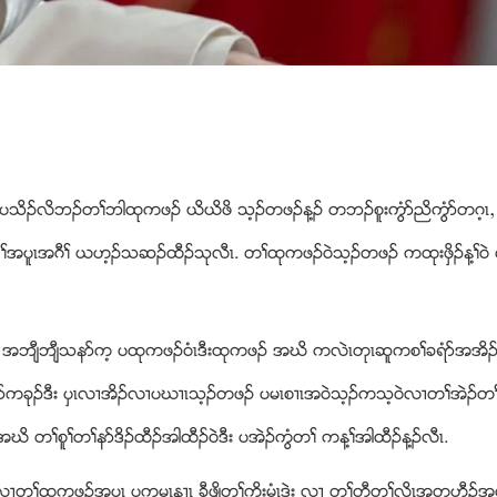
သဥအခါ ပသိဥလိဘဥတႈဘါထုကဖဥ ဎိဎိဖိ သ့ဥတဖဥန႔ဥ တဘဥစူးကြံဏညိကြံဏတဂ့ၚယ
အပူၚအဂီႈ ဎဟ့ဥသဆဥထီဥသုလီၚ. တႈထုကဖဥ၀ဲသ့ဥတဖဥ ကထုးဖွိဥန႔ႈ၀ဲ 
 အဘ်ီဘ်ီသနဏက့ ပထုကဖဥ၀ံၚဒီးထုကဖဥ အဃိ ကလဲၚတုၚဆူကစႈခရံဏအအိ
ဏကခုဥဒီး ပွၚလ႕အိဥလ႕ပဃ႕ၚသ့ဥတဖဥ ပမၚစ႕ၚအ၀ဲသ့ဥကသ့၀ဲလ႕တႈအဲဥတႈကြ
းအဃိ တႈစူႈတႈနဏဒိဥထီဥအါထီဥ၀ဲဒီး ပအဲဥကြံတႈ ကန႔ႈအါထီဥန႔ဥလီၚ.
တႈထုကဖဥအပူၚ ပကမၚန႕ၚ ခီဖ်ိတႈကိးမံၚဒဲး လ႕ တႈတီတႈလိၚအတဟီဥအပူၚ