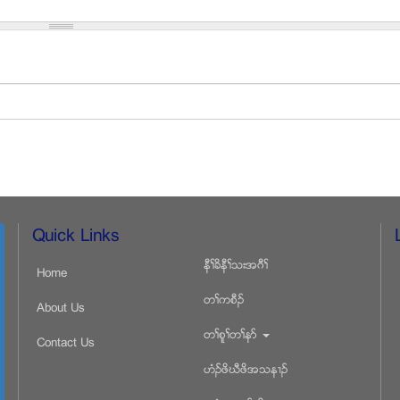
Quick Links
နီႈခိနီႈသးအဂီႈ
Home
တႈကစီဥ
About Us
တႈစူႈတႈနဏ
Contact Us
ဟံဥဖိဃီဖိအသန႕ဥ