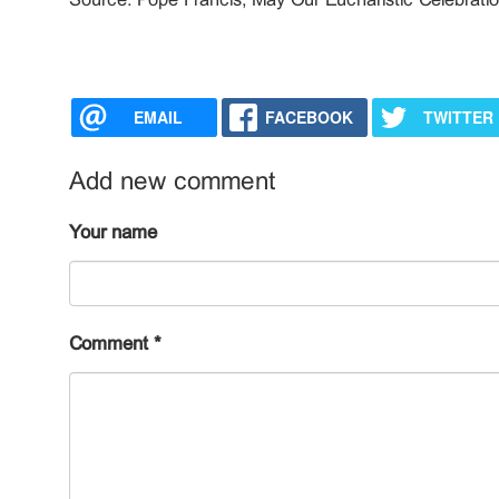
Source: Pope Francis; May Our Eucharistic Celebrati
EMAIL
FACEBOOK
TWITTER
Add new comment
Your name
Comment
*