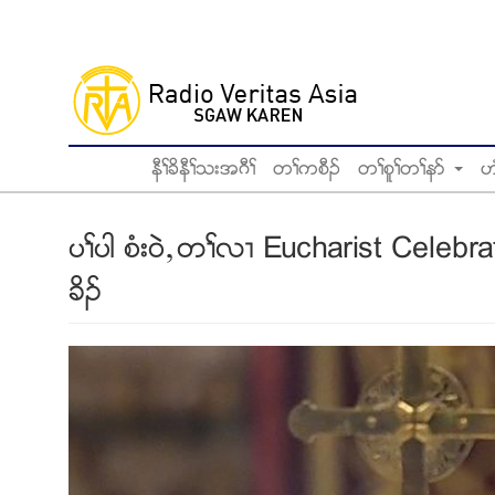
Skip
to
main
content
နီႈခိနီႈသးအဂီႈ
တႈကစီဥ
တႈစူႈတႈနဏ
ဟ
ပႈပါ စံး၀ဲယတႈလ႕ Eucharist Celebr
ခိဥ