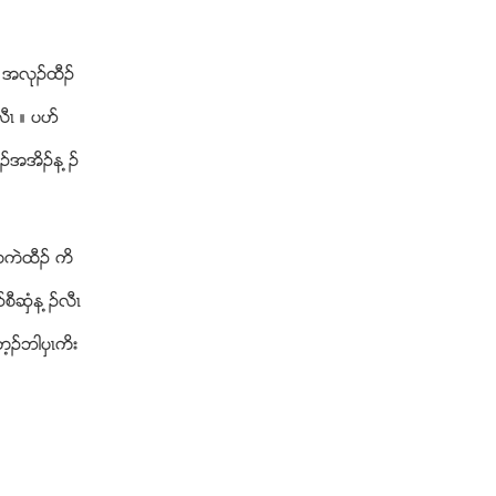
လ႕ အလုဥထီဥ
ီၚ ။ ပပဏ
ဖဥအအိဥန ့ဥ
းကကဲထီဥ ကိ
ီဆွံန ့ဥလီၚ
ဟ့ဥဘါပွၚကိး