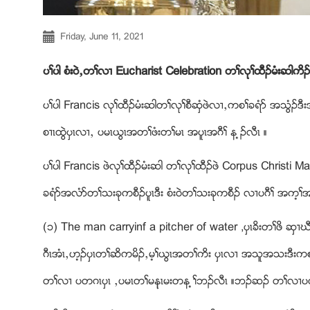
Friday, June 11, 2021
ပႈပါ စံး၀ဲယတႈလ႕ Eucharist Celebration တႈလုႈထီဥမံးဆါကိဥ
ပႈပါ Francis လုႈထီဥမံးဆါတႈလုႈစီဆွံဖဲလ႕ယကစႈခရံဏ အသြံဥဒီးအ
စ႕ၚထြဲပွၚလ႕ယ ပမၚဎြၚအတႈဖံးတႈမၚ အပူၚအဂီႈ န ့ဥလီၚ ။
ပႈပါ Francis ဖဲလုႈထီဥမံးဆါ တႈလုႈထီဥဖဲ Corpus Christi Mas
ခရံဏအလံဏတႈသးခုကစီဥပူၚဒီး စံး၀ဲတႈသးခုကစီဥ လ႕ပဂီႈ အက့ႈအဂီ
(၁) The man carryinf a pitcher of water ,ပွၚခိးတႈဖိ ဆ
ဂီၚအံၚယဟ့ဥပွၚတႈဆိကမိဥယမ့ႈဎြၚအတႈကိး ပွၚလ႕ အသူအသးဒ
တႈလ႕ ပတဂၚပွၚ ယပမၚတႈမနုၚမးတန ့ႈဘဥလီၚ ။ဘဥဆဥ တႈလ႕ပတႈဖ