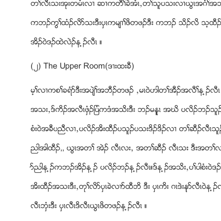
တႈလီၚသးအုးတမံၚလ႕ ဆ႕ကတီႈခဲအံၚယတႈသူပသးလ႕ဎြၚအဂံႈအဘါန ့ဥ ဆ
ကဘဥကြႈထံဥလိဏသးဒီးပွၚကမ်႕ႈဖိတဖဥဒီး ကဘဥ သိဥလိ သ့ထ
အိဥ၀ဲဒဥထဲလဲဥန ့ဥလီၚ ။
(၂) The Upper Room(ဒ႕းထးခီ)
မ့ႈလ႕ကစႈခရံဏဒီးအပ်ဲႈအဘီဥတဖဥ ယမၚ၀ဲဟါတႈအီဥအလီႈန ့ဥလီၚ ။
အသးယဒ္ကိဥအလီၚဖွံဥျပံကဒံအသိးဒီး ဘဥမနူၚ အဃိ ပလိဥဘဥသူ
စံး၀ဲအခီပညီလ႕ယပလိဥအိးထီဥပသူဥပသးဒိဥဒိဥလ႕ တႈဆီဥလီၚသူဥ
ညါအါထီဥ,, ဎြၚအတႈ အဲဥ လီၚလးယ အတႈဆီဥ လီၚသး ဒီးအတႈလ႕
ဏညါန ့ဥကဘဥအိဥန ့ဥ ပလိဥဘဥန ့ဥလီၚ။ဒ္န ့ဥအသိးယပႈပါစံး၀ဲ
အိးထီဥအသးဒီးယတုႈလိဏပွၚခဲလ႕ဏထီဘိ ဒီး ပွၚကိး ဂၚဒဲးနုဏလီၚ၀ဲန
လီၚဘွံးဒီး ပွၚလီၚဒိလီၚဎြၚဖိတဖဥန ့ဥလီၚ ။