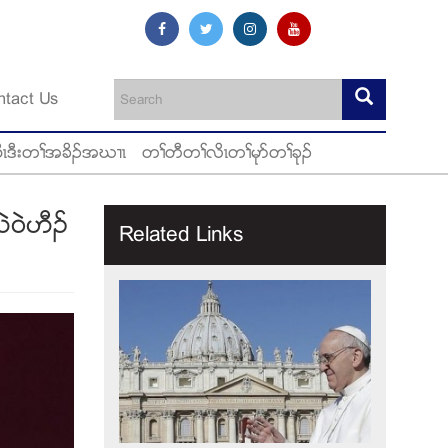
ntact Us
ီၚဒီးတႈအခိဥအဃ႕ၚ
တႈတီတႈလိၚတႈမုဏတႈခုဥ
ဲ၀ဲဟီဥ
Related Links