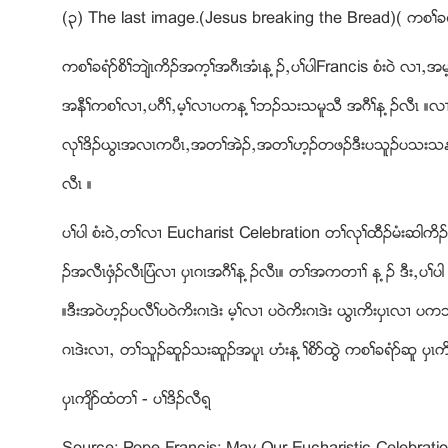
(၃) The last image.(Jesus breaking the Bread)( ကစႈခရံ
ကစႈခရံဏစိႈဘ်ဲၚကိဥအက့ႈအဂီၚအံၚန ့ဥယပႈပါFrancis စံး၀ဲ လ႕
အနီႈကစႈလ႕ယပဂီႈယမ့ႈလ႕ပကန ့ႈဘဥသးသမူသီ အဂီႈန ့ဥလီၚ ။လ႕
လုႈဒိဥဎြၚအလၚကပီၚယအတႈအဲဥယအတႈဟ့ဥတဖဥဒီးပသူဥပသးသနဏက့ယ
လီၚ ။
ပႈပါ စံး၀ဲယတႈလ႕ Eucharist Celebration တႈလုႈထီဥမံးဆါကိ
ဥအလီၚဖွံဥလီၚျပံလ႕ ပွၚဂၚအဂီႈန ့ဥလီၚ။ တႈအကတ႕ႈ န ့ဥ ဒီးယပ
။ဒီးအ၀ဲဟ့ဥပလီႈပ၀ဲကိးဂၚဒဲး မ့ႈလ႕ ပ၀ဲကိးဂၚဒဲး ဎြၚကိးပွၚလ႕ ပ
ဂၚဒဲးလ႕ယ တႈသူဥဆူဥသးဆူဥအပူၚ ဟံးန ့ႈစိဏထြဲ ကစႈခရံဏဆူ 
ပွၚက်ိဏထံတႈ - ပႈဒိဥလီရ့