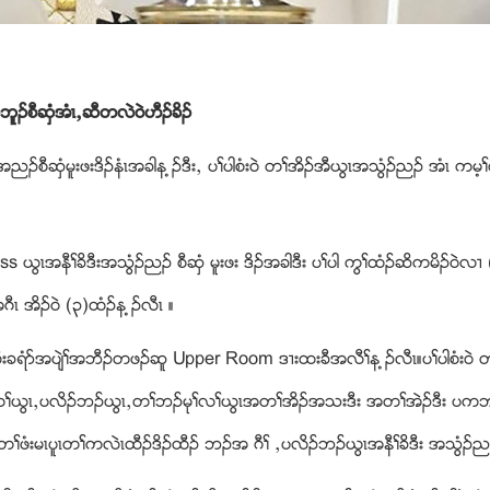
ဘူဥစီဆွံအံၚယဆီတလဲ၀ဲဟီဥခိဥ
ညဥစီဆွံမူးဖးဒိဥနံၚအခါန ့ဥဒီးယ ပႈပါစံး၀ဲ တႈအိဥအီဎြၚအသြံဥညဥ အံၚ ကမ့
s ဎြၚအနီႈခိဒီးအသြံဥညဥ စီဆွံ မူးဖး ဒိဥအခါဒီး ပႈပါ ကြႈထံဥဆိကမိဥ၀ဲလ႕
ၚ အိဥ၀ဲ (၃)ထံဥန ့ဥလီၚ ။
ွ႕ဃီးခရံဏအပ်ဲႈအဘီဥတဖဥဆူ Upper Room ဒ႕းထးခီအလီႈန ့ဥလီၚ။ပႈပါစံး၀
ီးကစႈဎြၚယပလိဥဘဥဎြၚယတႈဘဥမုႈလႈဎြၚအတႈအိဥအသးဒီး အတႈအဲဥဒီး ပက
ံးမၚပူၚတႈကလဲၚထီဥဒိဥထီဥ ဘဥအ ဂီႈ ယပလိဥဘဥဎြၚအနီႈခိဒီး အသြံဥညဥ