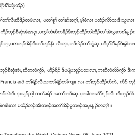
ဏစိႈဘ်ဲးကိဥ)
ယအမ့ႈတႈလီၚဆီဒိဥတမံၚလ႕ယ ပတႈစူႈ တႈနဏအဂ့ႈယမ့ႈဖဲလ႕ ပထံဥလိဏသးဒီးဎြၚ
ကိဥဘူဥစီဆွံအံၚအပူၚယပကြႈထံဆိကမိဥဒီးဘူဥထီဥဘါထီဥတႈအဲဎြၚကစႈန ့ဥလ
ပကဘဥအိဥဒီးတႈဟ့ဥနီၚ လီၚက့ၚယတႈအဲဥတႈကြံဆူယပဒီပုႈ၀ဲႈမုဥဒီးခြါတ
ဥဘူဥစီဆွံအံၚယဆီတလဲကြံဏယ ဟီဥခိဥ ဒ္ပပ်ဲပသူဥပသးလ႕ယကဆီလဲလိဏကြံဏ ဒီ
ႈပါ Francis မၚ၀ဲ တႈရဲဥလီၚသးတႈရဲဥတႈက်႕ၚ လ႕ တႈဘူဥထီဥပဏကဲယ ကိဥ ဘူဥစ
ကဘဥလဲၚဒီး ဒုးသ့ဥညါ ကစႈခရံဏ အတႈကပီၚဆူယပွၚအါဂၚအဂီႈန ့ဥလီၚ ။ဒီးဟ့ဥဂံႈ
ပွၚကိးဂၚဒဲးလ႕ ပထံဥဘဥအီၚတဖဥအတႈအိဥမူတဖဥအပူၚန ့ဥတက့ႈ ။