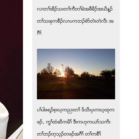
လ႕တႈအိဥသးတႈကီတႈခဲအဖီခိဥအဃိန႔ဥ
တႈသးခုကစီဥလ႕ပကဘဥစံဏတဲၚတဲလီၚ အ
ဂီႈ
ပႈပါဖရဥစ့းဃ့ကညးတႈ ဒ္သိးပွၚကဃ့ထုက
ဖဥယ ကြႈထံဆိကမိႈ ဒီးကဟုကဎဏသကိး
တႈဘဥတ့သ့ဥတဖဥအဂီႈ တႈကစီႈ