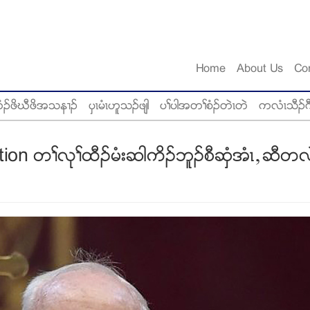
Home
About Us
Co
ံဥဖိဃီဖိအသန႕ဥ
ပွၚမံၚဟူသဥဖ်ါ
ပႈပါအတႈစံဥတဲၚတဲ
ကလံၚသီဥဂ
ation တႈလုႈထီဥမံးဆါကိဥဘူဥစီဆွံအံၚယဆီတလ