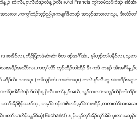
ံးလီၚယစွၚလီၚ၀ဲဒဥလံန ့ဥလီၚ ။ပႈပါ Francis ကြႈသမံသမိး၀ဲဒဥ ခါခဲအံၚ
ီဥအသးလ႕ယကကြႈထံဥသ့ဥညါပွၚကမ်႕ႈဖိတဖဥ အသူဥအသးလ႕ဎြၚယ ဒီးလံဏတႈ
ဒ႕းဖးဒိဥလ႕ယကိဥျပံကဒံဆံးဆံး ဖိတ ဖဥအဂီႈအံၚယ မ့ႈဟ့ဥတႈပနီဥလ႕ယဎြၚကစ
ဥသးအဒိဥအဎိဏလ႕ယကတူႈလိဏ ဘူဥထီဥဘါထီဥ ဒီး ကဒိ ကနဥ အီၚအဂီႈန ့ဥလ
 ဆီဥလီၚ သးအပူၚ (တႈသူဥဆံး သးဆံးအပူၚ) ကလဲၚနုဏလီၚဆူ ဒ႕းဖးဒိဥအပ
တႈပွဲၚအိဥ၀ဲဒဥ ဒ္လဲဥန ့ဥလီၚ ။တႈန ့ဥအဃိယသူဥသးလ႕အဘူဥထီဥဘါထီဥတ
ဒဥ ပတႈအိဥဖွိဥသနဏက့ယ တမ့ႈ၀ဲ ဒဥဒ႕းဖိဘဥယမ့ႈ၀ဲဒ႕းဖးဒိဥယတကးတံဏဃးအ
 ့ဥလီၚ ။တႈလ႕ကိဥဘူဥစီဆွံ(Eucharist) န ့ဥဟ့ဥလုႈအီဥလုႈအီ၀ဲ ပွၚလ႕အသူဥလ