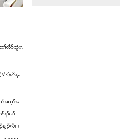
ႈတႈဆီဥထြဲမၚ
 (Mk)မႈကူး
ဲ တႈအက့ႈအ
ဘဥနႈပ႕ႈ
န ့ဥလီၚ ။