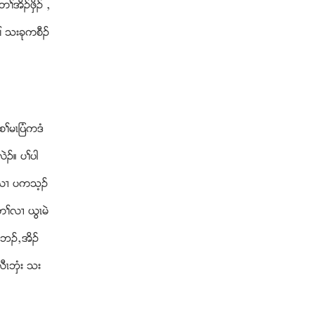
တႈအိဥဖွိဥ ယ
 သးခုကစီဥ
ႈမၚျပံကဒံ
ဲဥ။ ပႈပါ
ူၚလ႕ ပကသ့ဥ
ႈလ႕ ဎြၚမဲ
သးဘဥယအိဥ
ီၚဘွံး သး