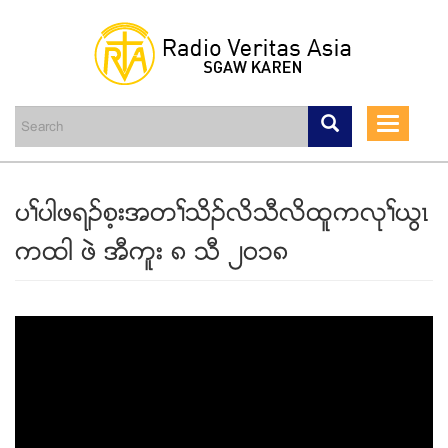
Skip
to
main
Toggle
content
navigati
ပႈပါဖရဥစ့းအတႈသိဥလိသီလိထူကလုႈဎြၚ
ကထါ ဖဲ အီကူး ၈ သီ ၂၀၁၈