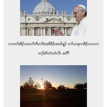
လ႕တႈအိဥသးတႈကီတႈခဲအဖီခိဥအဃိန႔ဥ တႈသးခုကစီဥလ႕ပက
ဘဥစံဏတဲၚတဲလီၚ အဂီႈ