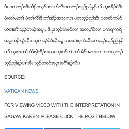
ဒီး ပကဘဥအိးထီဥပသူဥပသး ဒ္သိးပကထံဥသ့ဥညါနဥပ႕ႈ ဎြၚအိဥ၀ဲဒီး
ဖံးတႈမၚတႈ ဖဲတႈလီႈဒီးတႈအိဥအသးလ႕ ပတသ့ဥညါအီၚ ပတဆိကမိဥ
ပဏစ႕ၚအီၚသ့ဥတဖဥအပူၚယ ဒီးပွၚသ့ဥတဖဥလ႕ အတမ့ႈ၀ဲလ႕ ပကရ႕ကရိ
အပူၚဘဥနဥ့လီၚ။ ထုကဖဥ၀ဲဒ္သိးဎြၚကမၚစ႕ၚပွၚ ဒ္သိးပကထံဥသ့ဥညါနဥ
ပ႕ႈ ဎြၚအတႈလိဏဖ်ါထီဥအသး တုၚဒဥလဲ တႈအိဥအသးလ႕ ပတသ့ထံဥ
သ့ဥညါနဥပ႕ႈအီၚ သ့ဥတဖဥအပူၚအဂီႈနဥ့လီၚ။
SOURCE:
VATICAN NEWS
FOR VIEWING VIDEO WITH THE INTERPRETATION IN
SAGAW KAREN: PLEASE CLICK THE POST BELOW