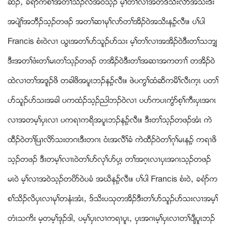
ဆဥယ ခရံဏကစႈအတႈသိဥလိအ၀ဲသ့ဥ မ့ႈတႈလ႕အတဒ္သိးလိဏအသးဒီး
အပ်ဲႈအဘီဥသ့ဥတဖဥ အတႈဆ႕မုႈလဏတႈအိဥ၀ဲအသိးနဥ့လီၚ။ ပႈပါ
Francis စံး၀ဲလ႕ ဎြၚအတႈပဏသူဥပဏသး မ့ႈတႈလ႕အအိဥ၀ဲဒီးတႈသဘ့်
ဒီးအတႈဖံးတႈမၚတႈသ့ဥတဖဥ တအိဥ၀ဲဒီးတႈအဆ႕အကတ႕ႈ တအိဥ၀ဲ
ထဲလ႕တႈအဒူဥဖိ တခါဖိအပူၚဘဥနဥ့လီၚ။ ဖဲပကြႈထံဆိကမိႈလီၚက့ၚ ပတႈ
ပဏသူဥပဏသးအခါ ပကထံဥသ့ဥညါဘဥ၀ဲလ႕ ပပဏကပၚကြံဏစ့ႈကီးပွၚအဂၚ
လ႕အတမ့ႈပွၚလ႕ ပကရ႕ကရိအပူၚဘဥနဥ့လီၚ။ ဒီးတႈသ့ဥတဖဥအံၚ ကဲ
ထီဥ၀ဲတႈၿပ႕လိဏသးတဂၚဒီးတဂၚ ၀ံၚအလီႈခံ ကဲထီဥ၀ဲတႈဂုႈမၚနဥ့ ကရ႕ဖိ
သ့ဥတဖဥ ဒီးတမ့ႈလ႕ၚ၀ဲတႈပဏလုႈပဏပွၚ့ တႈအဂ့ၚလ႕ပွၚအဂၚသ့ဥတဖဥ
မၚ၀ဲ မ့ႈလ႕အ၀ဲသ့ဥတပိဏ၀ဲပခံ အဃိနဥ့လီၚ။ ပႈပါ Francis စံး၀ဲယ ခရံဏက
စႈသိဥလိပွၚလ႕မုႈတနံၚအံၚယ ဒ္သိးပသုတအိဥဒီးတႈပဏသူဥပဏသးလ႕အမ့ႈ
တံၚသကိး မ့တမ့ႈဒုဥဒါယ ပမ့ႈပွၚလ႕ကရ႕ပူၚယ ပွၚအဂၚမ့ႈပွၚလ႕တႈပ်ီပူၚဘဥ