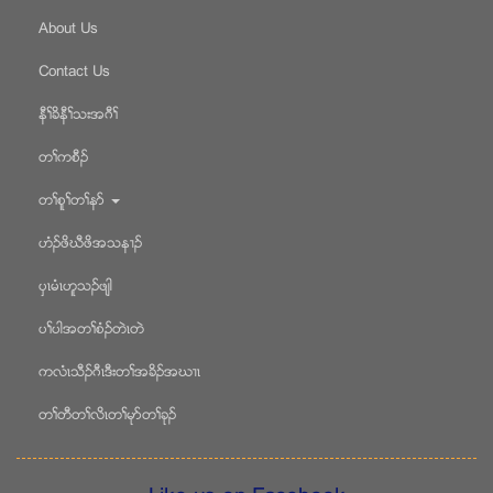
About Us
Contact Us
နီႈခိနီႈသးအဂီႈ
တႈကစီဥ
တႈစူႈတႈနဏ
ဟံဥဖိဃီဖိအသန႕ဥ
ပွၚမံၚဟူသဥဖ်ါ
ပႈပါအတႈစံဥတဲၚတဲ
ကလံၚသီဥဂီၚဒီးတႈအခိဥအဃ႕ၚ
တႈတီတႈလိၚတႈမုဏတႈခုဥ