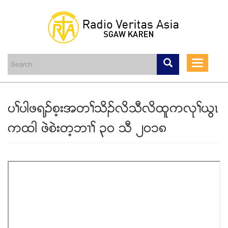
Skip
to
main
Toggle
content
navigati
ပႈပါဖရဥစ့းအတႈသိဥလိသီလိထူကလုႈဎြၚ
ကထါ ဖဲစဲးတ့ဘ႕ႈ ၃၀ သီ ၂၀၁၈