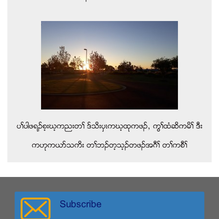
ပႈပါဖရဥစ့းဃ့ကညးတႈ ဒ္သိးပွၚကဃ့ထုကဖဥယ ကြႈထံဆိကမိႈ ဒီး
ကဟုကဎဏသကိး တႈဘဥတ့သ့ဥတဖဥအဂီႈ တႈကစီႈ
Subscribe