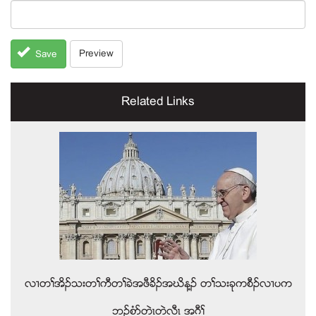
Preview
Save
Related Links
လ႕တႈအိဥသးတႈကီတႈခဲအဖီခိဥအဃိန႔ဥ တႈသးခုကစီဥလ႕ပက
ဘဥစံဏတဲၚတဲလီၚ အဂီႈ