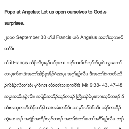
Pope at Angelus: Let us open ourselves to God’s
surprises’
၂၀၁၈ September 30 ပႈပါ Francis မၚ၀ဲ Angelus အတႈထုကဖဥ
တႈဒီး
ပႈပါ Francis သိဥလိဒုးနဥပ႕ႈပွၚလ႕ ခရံဏကစႈပဏလုႈပဏပွၚ့၀ဲ ဎြၚမၚတႈ
လ႕ပွၚကိးဂၚဒဲးအတႈအိဥမူအိဥဂဲၚအပူၚ အဂ့ႈနဥ့လီၚ။ ဒီးအတႈစံးကတိၚသိ
ဥလိနဲဥလိတႈအံၚ မ့ႈ၀ဲလ႕ လံဏတႈသးခုကစီႈဒ္ Mk 9:38- 43, 47-48
အပူၚအသိးနဥ့လီၚ။ အပ်ဲဥအဘီဥသ့ဥတဖဥ ႀတီဃဥ၀ဲပွၚအဂၚသ့ဥတဖဥ ဒ္
သိးအသုတဟီထီဥတႈနါ လ႕အမံၚဘဥဒီး ဆ႕မုႈလဏ၀ဲဒ္သိး ခရံဏကဆီဥ
ထြဲမၚစ႕ၚဒဥ အပ်ဲဥအဘီဥသ့ဥတဖဥ အတႈဖံးတႈမၚတႈအဂီႈနဥ့လီၚ။ ဘဥ