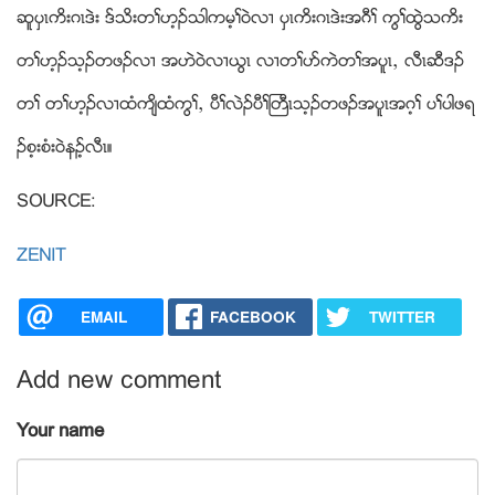
ဆူပွၚကိးဂၚဒဲး ဒ္သိးတႈဟ့ဥသါကမ့ႈ၀ဲလ႕ ပွၚကိးဂၚဒဲးအဂီႈ ကြႈထြဲသကိး
တႈဟ့ဥသ့ဥတဖဥလ႕ အဟဲ၀ဲလ႕ဎြၚ လ႕တႈပဏကဲတႈအပူၚယ လီၚဆီဒဥ
တႈ တႈဟ့ဥလ႕ထံက်ိထံကြႈယ ပီႈလဲဥပီႈႀတီၚသ့ဥတဖဥအပူၚအဂ့ႈ ပႈပါဖရ
ဥစ့းစံး၀ဲနဥ့လီၚ။
SOURCE:
ZENIT
EMAIL
FACEBOOK
TWITTER
Add new comment
Your name