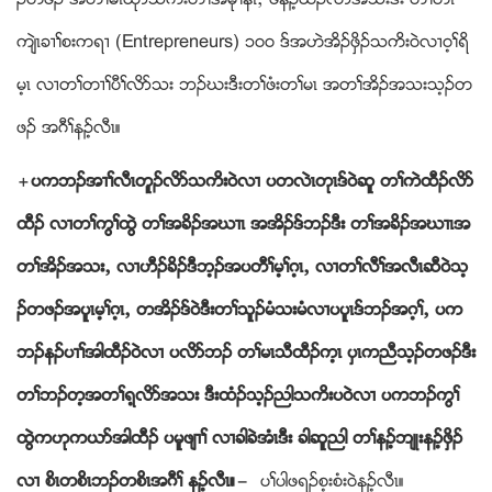
က်ဲၚခ႕ႈစးကရ႕ (Entrepreneurs) ၁၀၀ ဒ္အဟဲအိဥဖွိဥသကိး၀ဲလ႕၀့ႈရိ
မ့ၚ လ႕တႈတ႕ႈပီႈလိဏသး ဘဥဃးဒီးတႈဖံးတႈမၚ အတႈအိဥအသးသ့ဥတ
ဖဥ အဂီႈနဥ့လီၚ။
“
ပကဘဥအ႕ႈလီၚတူဥလိဏသကိး၀ဲလ႕ ပတလဲၚတုၚဒ္၀ဲဆူ တႈကဲထီဥလိဏ
ထီဥ လ႕တႈကြႈထြဲ တႈအခိဥအဃ႕ၚ အအိဥဒ္ဘဥဒီး တႈအခိဥအဃ႕ၚအ
တႈအိဥအသးယ လ႕ဟီဥခိဥဒီဘ့ဥအပတီႈမ့ႈဂ့ၚယ လ႕တႈလီႈအလီၚဆီ၀ဲသ့
ဥတဖဥအပူၚမ့ႈဂ့ၚယ တအိဥဒ္၀ဲဒီးတႈသူဥမံသးမံလ႕ပပူၚဒ္ဘဥအဂ့ႈယ ပက
ဘဥနဥပ႕ႈအါထီဥ၀ဲလ႕ ပလိဏဘဥ တႈမၚသီထီဥက့ၚ ပွၚကညီသ့ဥတဖဥဒီး
တႈဘဥတ့အတႈရ့လိဏအသး ဒီးထံဥသ့ဥညါသကိးပ၀ဲလ႕ ပကဘဥကြႈ
ထြဲကဟုကဎဏအါထီဥ ပမူဖ်႕ႈ လ႕ခါခဲအံၚဒီး ခါဆူညါ တႈနဥ့ဘ်ဳးနဥ့ဖွိဥ
လ႕ စိၚတစိၚဘဥတစိၚအဂီႈ နဥ့လီၚ။
” ပႈပါဖရဥစ့းစံး၀ဲနဥ့လီၚ။