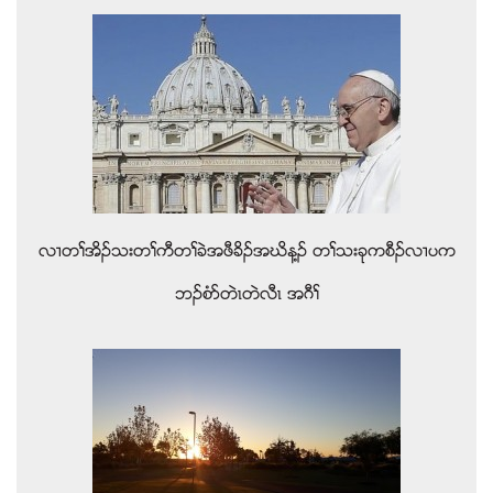
လ႕တႈအိဥသးတႈကီတႈခဲအဖီခိဥအဃိန႔ဥ တႈသးခုကစီဥလ႕ပက
ဘဥစံဏတဲၚတဲလီၚ အဂီႈ