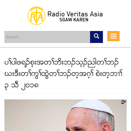
Skip
to
main
Toggle
content
navigati
ပႈပါဖရဥစ့းအတႈဘိးဘဥသ့ဥညါတႈဘဥ
ဃးဒီးတႈကြႈထြဲတႈဘဥတ့အဂ့ႈ စဲးတ့ဘ႕ႈ
၃ သီ ၂၀၁၈