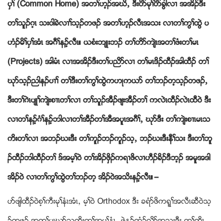
ပွႈ (Common Home) အတႈဟ့ဥအဃိယ ဒီးပိဏမုႈပိဏခြါလ႕ အအိဥဒီး
တႈသူဥဂ့ၚ သး၀ါခဲလ႕ႈသ့ဥတဖဥ အတႈဟ့ဥလီၚအသး လ႕တႈကြႈထြဲ ပ
ဟံဥမိႈပွႈအံၚ အဂီႈနဥ့လီၚ။ ဎစံးဘ်ဳးဘဥ တႈတိဏက်ဲၚအတႈဖံးတႈမၚ
(Projects) အါမံၚ လ႕အအိဥဒီးတႈပညိဏလ႕ တႈမၚဒိဥထီဥအါထီဥ တႈ
ဃုဏသ့ဥညါနဥပ႕ႈ တႈဒီးတႈကြႈထြဲကဟဳကဎဏ တႈဘဥတ့သ့ဥတဖဥယ
ဒီးတႈဂဲၚပ်ဳႈက်ဲးစ႕ၚတႈလ႕ တႈသူဥအီဥဖ်းအီဥတႈ ကလဲၚထီဥလဲၚထီ၀ဲ ဒီး
လ႕တႈနဥ့ဂံႈနဥ့ဘါလ႕တႈအီဥတႈအီအပူၚအဂီႈယ ဃုဏဒီး တႈက်ဲးစ႕ၚမၚသ
ကိးတႈလ႕ အဘဥဃးဒီး တႈကူဥဘဥကူဥသ့ယ ဘဥဃးဒီးနီႈသး ဒီးတႈဘူ
ဥထီဥဘါထီဥတႈ ဒ္အမ့ႈ၀ဲ တႈအိဥဖွိဥကရ႕ဖိလ႕ဟီဥခိဥဒီဘ့ဥ အမူအဒါ
အိဥ၀ဲ လ႕တႈကြႈထြဲတႈဘဥတ့ အိဥ၀ဲအသိးနဥ့လီၚ။
”
ပဏဖ်ါထီဥ၀ဲစ့ႈကီးမုႈနံၚအံၚယ မ့ႈ၀ဲ Orthodox ဒီး ခရံဏဖိကရူႈအလီၚဆီ၀ဲသ့
ဥတဖဥ အတႈမၚဃုဏသကိးတႈအမုႈနံၚယ ဖဲနဥ့ထံဥလိဏအသးဒီး တႈတိၚ