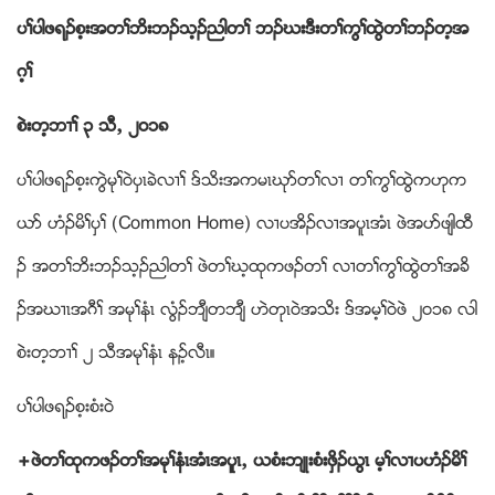
ပႈပါဖရဥစ့းအတႈဘိးဘဥသ့ဥညါတႈ ဘဥဃးဒီးတႈကြႈထြဲတႈဘဥတ့အ
ဂ့ႈ
စဲးတ့ဘ႕ႈ ၃ သီယ ၂၀၁၈
ပႈပါဖရဥစ့းကြဲမုႈ၀ဲပွၚခဲလ႕ႈ ဒ္သိးအကမၚဃုဏတႈလ႕ တႈကြႈထြဲကဟုက
ဎဏ ဟံဥမိႈပွႈ (Common Home) လ႕ပအိဥလ႕အပူၚအံၚ ဖဲအပဏဖ်ါထီ
ဥ အတႈဘိးဘဥသ့ဥညါတႈ ဖဲတႈဃ့ထုကဖဥတႈ လ႕တႈကြႈထြဲတႈအခိ
ဥအဃ႕ၚအဂီႈ အမုႈနံၚ လြံဥဘ်ီတဘ်ီ ဟဲတုၚ၀ဲအသိး ဒ္အမ့ႈ၀ဲဖဲ ၂၀၁၈ လါ
စဲးတ့ဘ႕ႈ ၂ သီအမုႈနံၚ နဥ့လီၚ။
ပႈပါဖရဥစ့းစံး၀ဲ
“
ဖဲတႈထုကဖဥတႈအမုႈနံၚအံၚအပူၚယ ဎစံးဘ်ဳးစံးဖွိဥဎြၚ မ့ႈလ႕ပဟံဥမိႈ