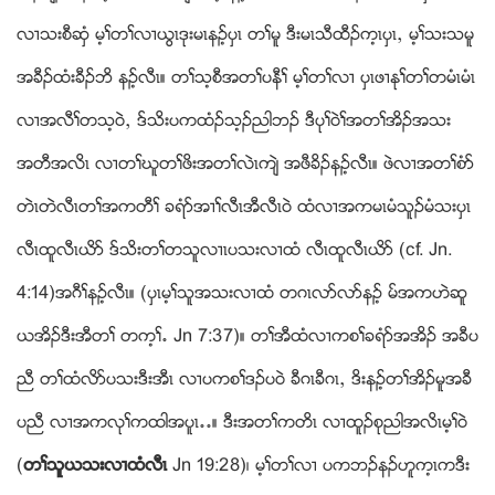
လ႕သးစီဆွံ မ့ႈတႈလ႕ဎြၚဒုးမၚနဥ့ပွၚ တႈမူ ဒီးမၚသီထီဥက့ၚပွၚယ မ့ႈသးသမူ
အခီဥထံးခီဥဘိ နဥ့လီၚ။ တႈသ့စီအတႈပနီႈ မ့ႈတႈလ႕ ပွၚဖ႕ႏုႈတႈတမံၚမံၚ
လ႕အလီႈတသ့၀ဲယ ဒ္သိးပကထံဥသ့ဥညါဘဥ ဒီပုႈ၀ဲႈအတႈအိဥအသး
အတီအလိၚ လ႕တႈဃူတႈဖိးအတႈလဲၚက်ဲ အဖီခိဥနဥ့လီၚ။ ဖဲလ႕အတႈစံဏ
တဲၚတဲလီၚတႈအကတီႈ ခရံဏအ႕ႈလီၚအီလီၚ၀ဲ ထံလ႕အကမၚမံသူဥမံသးပွၚ
လီၚထူလီၚဎိဏ ဒ္သိးတႈတသူလ႕ၚပသးလ႕ထံ လီၚထူလီၚဎိဏ (cf. Jn.
4:14)အဂီႈနဥ့လီၚ။ (ပွၚမ့ႈသူအသးလ႕ထံ တဂၚလဏလဏနဥ့ မ္အကဟဲဆူ
ဎအိဥဒီးအီတႈ တက့ႈ’ Jn 7:37)။ တႈအီထံလ႕ကစႈခရံဏအအိဥ အခီပ
ညီ တႈထံလိဏပသးဒီးအီၚ လ႕ပကစႈဒဥပ၀ဲ ခီဂၚခီဂၚယ ဒိးနဥ့တႈအိဥမူအခီ
ပညီ လ႕အကလုႈကထါအပူၚ’’။ ဒီးအတႈကတိၚ လ႕ထူဥစုညါအလိၚမ့ႈ၀ဲ
(
တႈသူဎသးလ႕ထံလီၚ
Jn 19:28)၊ မ့ႈတႈလ႕ ပကဘဥနဥဟူက့ၚကဒီး