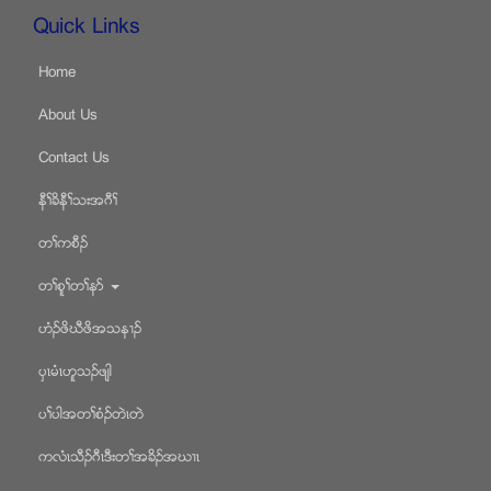
Quick Links
Home
About Us
Contact Us
နီႈခိနီႈသးအဂီႈ
တႈကစီဥ
တႈစူႈတႈနဏ
ဟံဥဖိဃီဖိအသန႕ဥ
ပွၚမံၚဟူသဥဖ်ါ
ပႈပါအတႈစံဥတဲၚတဲ
ကလံၚသီဥဂီၚဒီးတႈအခိဥအဃ႕ၚ