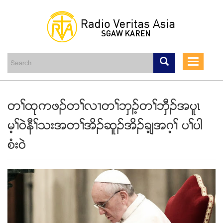
Skip
to
main
Toggle
content
navigati
တႈထုကဖဥတႈလ႕တႈဘွဥ့တႈဘွီဥအပူၚ
မ့ႈ၀ဲနီႈသးအတႈအိဥဆူဥအိဥခ့်အဂ့ႈ ပႈပါ
စံး၀ဲ