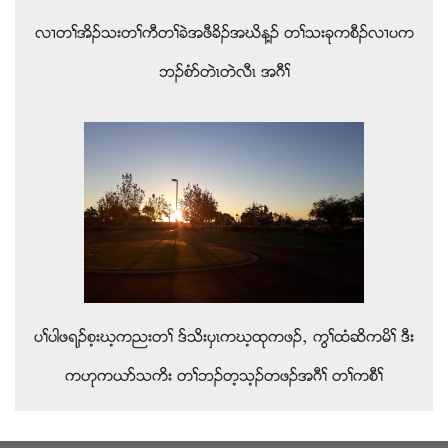
လ႕တႈအိဥသးတႈကီတႈခဲအဖီခိဥအဃိန႔ဥ တႈသးခုကစီဥလ႕ပက
ဘဥစံဏတဲၚတဲလီၚ အဂီႈ
ပႈပါဖရဥစ့းဃ့ကညးတႈ ဒ္သိးပွၚကဃ့ထုကဖဥယ ကြႈထံဆိကမိႈ ဒီး
ကဟုကဎဏသကိး တႈဘဥတ့သ့ဥတဖဥအဂီႈ တႈကစီႈ