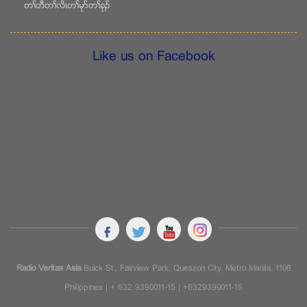
တႈတီတႈလိၚတႈမုဏတႈခုဥ
Like us on Facebook
Radio Veritas Asia
Buick St., Fairview Park, Queszon City, Metro Manila. 1106
Philippines | + 632 9390011-15 | +6329390011-15