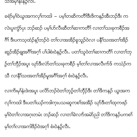
သီအမုႈနံၚနဥ့လီၚ’
ခရံဏမ့ႈ၀ဲဎြၚအကလုႈကထါ ” ပမ့ႈတဆိကတီႈဒီးဒိကနဥအီၚဘဥဒီး က
လဲၚပူၚကြံဏပွၚ ဘဥဆဥ ပမ့ႈပဏလီၚဆီတႈဆ႕ကတီႈ လ႕တႈသးခုကစီဥအ
ဂီႈ ဒီးပကသ့ထံဥနႈ့ဘဥ၀ဲ တႈလ႕အအိဥခူသူဥ၀ဲလ႕ ပနီႈသးအတႈအိဥ
ဆူဥအိဥခ့်အဂီႈအဂ့ႈ ပႈပါစံး၀ဲနဥ့လီၚ’ ပတႈသူ၀ဲတႈဆ႕ကတီႈ လ႕တႈဘွ
ဥ့တႈဘွီဥအပူၚ ဃုဏဒီးလံဏတႈသးခုကစီဥ မ့ႈတႈလ႕အလီၚဂဏဒ္ ကသံဥက
သီ လ႕နီႈသးအတႈအိဥမူအဂီႈအဂ့ႈ စံး၀ဲနဥ့လီၚ’
လ႕ကိးမုႈနံၚဒဲးအပူၚ ပလိဏဘဥ၀ဲတႈဘွဥ့တႈဘွီဥဒီး တႈဒိကနဥ ဎြၚအက
လုႈကထါ ဒီးပတႈဃဥကဒါက့ၚပသးဆူကစႈအအိဥ ဃုဏဒီးတႈထုကဖဥ
မ့ႈ၀ဲတႈလ႕အဂ့ၚတမံၚ ဘဥဆဥ လ႕တႈခဲလ႕ဏအမဲဏညါ တႈဒိကနဥပကစႈ
မ့ႈတႈလ႕အကါဒိဥ၀ဲအဂ့ႈ စံး၀ဲနဥ့လီၚ’