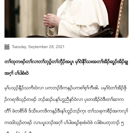
Tuesday, September 28, 2021
တႈထုကဖဥတႈလ႕တႈဘွဥ့တႈဘွီဥအပူၚ မ့ႈ၀ဲနီႈသးအတႈအိဥဆူဥအိဥခ့်
အဂ့ႈ ပႈပါစံး၀ဲ
မ့ႈပသ့ဥနီဥသကိး၀ဲလ႕ ပကဘဥဒိကနဥပကစႈစ့ႈကီးဧါ’ ပမ့ႈ၀ဲတႈအိဥဖွိ
ဥကရ႕ဖိသ့ဥတဖဥ ဘဥဆဥပနႈဟူညီႏုဏ၀ဲလ႕ ပွၚတအိဥ၀ဲဒီးတႈဆ႕က
တီႈ ဖဲတစိဏဖိ ဒ္သိးပကဒိကနဥဒီးနႈဟူဥဘဥက့ၚ တႈသးခုကစီဥအကလုႈ
ကထါသ့ဥတဖဥ လ႕ပပူၚဘဥအဂ့ႈ ပႈပါဖရဥစ့းစံး၀ဲဖဲ လါစဲးပတ့ဘ႕ဥ ၅