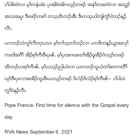
ပႈပါစံး၀ဲလ႕ မုႈတနံၚအံၚ ပွၚအါဒံအါဂၚသ့ဥတဖဥ အနႈတအ႕၀ဲလ႕ အသူဥ
အသးအပူၚ ဒီးခရံဏကစႈ တသ့ထိးဘဥအီၚ ဒီးတသ့ဎါဘ်ါကြံဏ၀ဲဘဥနဥ့
လီၚ’
ပကဘဥသံကြႈလီၚက့ၚပသး မ့ႈတႈသ့တႈဘဥလ႕ ပကဒိကနဥဎြၚအလုႈ
ကထါအဂီႈ အိဥစ့ႈကီးဒီးပွၚဧါ’ မ့ႈပွၚအဂၚအတႈအိဥမူအိဥဂဲၚသ့ဥတဖဥ
ထိးဘဥဎၚစ့ႈကီၚဧါ’ မ့ႈဎသ့ဥညါဎဲလ႕ ဎကဘဥသူဎဲတႈဆ႕ကတီႈ
ဃုဏဒီးပွၚလ႕အအိဥဘူးဒီးဎၚသ့ဥတဖဥ ဒ္လဲဥဒ္လဲဥစ့ႈကီးဧါ” ပႈပါသံ
ကြႈ၀ဲနဥ့လီၚ’
Pope Francis: Find time for silence with the Gospel every
day
RVA News September 6, 2021