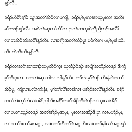
န႔ဥလီၚ.
ခရံဏဟဲစိဏန႔ႈ၀ဲ ဎြၚအတႈအိဥလ႕ပက်ါယ ခရံဏမ့ႈပွၚလ႕အဃုပွၚလ႕ အလီၚ
မႈတဖဥန႔ဥလီၚ. အ၀ဲလဲၚဆူတႈလီႈလ႕ပွၚလဲၚတတုၚ၀ဲညီညီဘဥအလီႈ
လ႕ကအိဥဆိးအဂီႈန႔ဥလီၚ. လ႕ခရံဏအတႈထံဥပူၚ ပ၀ဲကိးဂၚ ပမ့ႈပွၚဒံးသိး
သိး ထဲသိးသိးန႔ဥလီၚ.
ခရံဏလ႕အဂဲၚဆ႕ထ႕ဥသမူထီဥက့ၚ ဃုထံဥ၀ဲဒဥ အပ်ဲႈအဘီဥတဖဥ ဒီးကြဲ
စ့ႈကိးပွၚလ႕ ပကလဲၚဆူ ကါလံၚလါန႔ဥလီၚ. တႈအံၚမ့ႈ၀ဲဒဥ ကိးနံၚဒဲးပတႈ
အိဥမူယ က်ဲလ႕ပလဲၚကိးနံၚယ မ့ႈတႈလီႈတခါလ႕ ပအိဥအလီႈန႔ဥလီၚ. ခရံဏ
ကစႈလဲၚတ့ႈလံလ႕ပမဲဏညါ ဒီးအနီႈကစႈအိဥဆိး၀ဲဒဥလ႕ ပွၚလ႕အိဥ
လ႕ပဃ႕ၚသ့ဥတဖဥ အတႈအိဥမူအပူၚယ ပွၚလ႕အအိဥဒီးပွၚ လ႕ပဟံဥပူၚယ
လ႕ပတႈဖံးတႈမၚအပူၚယ လ႕ပတႈကီတႈခဲအပူၚ ဒီးလ႕ပတႈမုႈလႈအပူၚန႔ဥ