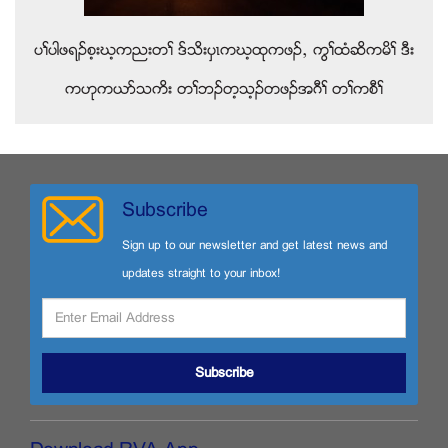
ပႈပါဖရဥစ့းဃ့ကညးတႈ ဒ္သိးပွၚကဃ့ထုကဖဥယ ကြႈထံဆိကမိႈ ဒီး
ကဟုကဎဏသကိး တႈဘဥတ့သ့ဥတဖဥအဂီႈ တႈကစီႈ
Subscribe
Sign up to our newsletter and get latest news and
updates straight to your inbox!
Subscribe