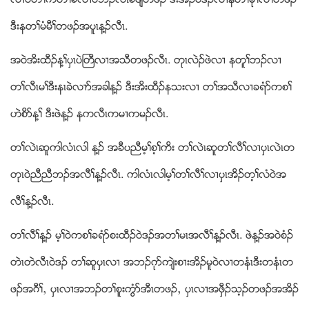
ဒီးနတႈမံမီႈတဖဥအပူၚန႔ဥလီၚ.
အ၀ဲအိးထီဥန႔ႈပွၚပဲႀတီလ႕အသီတဖဥလီၚ. တုၚလဲဥဖဲလ႕ နတူႈဘဥလ႕
တႈလီၚမႈဒီးနၚခဲလ႕ဏအခါန႔ဥ ဒီးအိးထီဥနသးလ႕ တႈအသီလ႕ခရံဏကစႈ
ဟဲစိဏန႔ႈ ဒီးဖဲန႔ဥ နကလီၚကမ႕ကမဥလီၚ.
တႈလဲၚဆူကါလံၚလါ န႔ဥ အခီပညီမ့ႈစ့ႈကိး တႈလဲၚဆူတႈလီႈလ႕ပွၚလဲၚတ
တုၚ၀ဲညီညီဘဥအလီႈန႔ဥလီၚ. ကါလံၚလါမ့ႈတႈလီႈလ႕ပွၚအိဥတ့ႈလံ၀ဲအ
လီႈန႔ဥလီၚ.
တႈလီႈန႔ဥ မ့ႈ၀ဲကစႈခရံဏစးထီဥ၀ဲဒဥအတႈမၚအလီႈန႔ဥလီၚ. ဖဲန႔ဥအ၀ဲစံဥ
တဲၚတဲလီၚ၀ဲဒဥ တႈဆူပွၚလ႕ အဘဥဂုဏက်ဲးစ႕းအိဥမူ၀ဲလ႕တနံၚဒီးတနံၚတ
ဖဥအဂီႈယ ပွၚလ႕အဘဥတႈစူးကြံဏအီၚတဖဥယ ပွၚလ႕အဖွီဥသ့ဥတဖဥအအိဥ