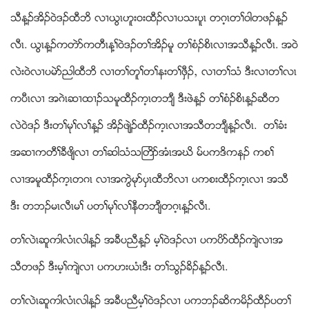
သီန႔ဥအိဥ၀ဲဒဥထီဘိ လ႕ဎြၚဟူး၀းထီဥလ႕ပသးပူၚ တဂ့ၚတႈ၀ါတဖဥန႔ဥ
လီၚ. ဎြၚန႔ဥကတဲဏကတီၚန႔ႈ၀ဲဒဥတႈအိဥမူ တႈစံဥစိၚလ႕အသီန႔ဥလီၚ. အ၀ဲ
လဲး၀ဲလ႕ပမဲဏညါထီဘိ လ႕တႈတူႈတႈနးတႈဖွီဥယ လ႕တႈသံ ဒီးလ႕တႈလၚ
ကပီၚလ႕ အဂဲၚဆ႕ထ႕ဥသမူထီဥက့ၚတဘ်ီ ဒီးဖဲန႔ဥ တႈစံဥစိၚန႔ဥဆီတ
လဲ၀ဲဒဥ ဒီးတႈမုႈလႈန႔ဥ အိဥဖ်ဲဥထီဥက့ၚလ႕အသီတဘ်ီန႔ဥလီၚ. တႈခံး
အဆ႕ကတီႈခီဖ်ိလ႕ တႈဆါသံသႀတိဏအံၚအဃိ မ္ပကဒိကနဥ ကစႈ
လ႕အမူထီဥက့ၚတဂၚ လ႕အကြဲမုဏပွၚထီဘိလ႕ ပကစးထီဥက့ၚလ႕ အသီ
ဒီး တဘဥမၚလီၚမႈ ပတႈမုႈလႈနီတဘ်ီတဂ့ၚန႔ဥလီၚ.
တႈလဲၚဆူကါလံၚလါန႔ဥ အခီပညီန႔ဥ မ့ႈ၀ဲဒဥလ႕ ပကပိဏထီဥက်ဲလ႕အ
သီတဖဥ ဒီးမ့ႈက်ဲလ႕ ပကဟးဎံၚဒီး တႈသြဥခိဥန႔ဥလီၚ.
တႈလဲၚဆူကါလံၚလါန႔ဥ အခီပညီမ့ႈ၀ဲဒဥလ႕ ပကဘဥဆိကမိဥထီဥပတႈ