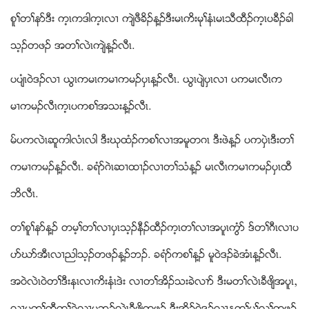
စူႈတႈနဏဒီး က့ၚကဒါက့ၚလ႕ က်ဲဖီခိဥန႔ဥဒီးမၚကိးမုႈနံၚမၚသီထီဥက့ၚပခီဥခါ
သ့ဥတဖဥ အတႈလဲၚက်ဲန႔ဥလီၚ.
ပပ်ံၚ၀ဲဒဥလ႕ ဎြၚကမၚကမ႕ကမဥပွၚန႔ဥလီၚ. ဎြၚပ်ဲပွၚလ႕ ပကမၚလီၚက
မ႕ကမဥလီၚက့ၚပကစႈအသးန႔ဥလီၚ.
မ္ပကလဲၚဆူကါလံၚလါ ဒီးဃုထံဥကစႈလ႕အမူတဂၚ ဒီးဖဲန႔ဥ ပကပွဲၚဒီးတႈ
ကမ႕ကမဥန႔ဥလီၚ. ခရံဏဂဲၚဆ႕ထ႕ဥလ႕တႈသံန႔ဥ မၚလီၚကမ႕ကမဥပွၚထီ
ဘိလီၚ.
တႈစူႈနဏန႔ဥ တမ့ႈတႈလ႕ပွၚသ့ဥနီဥထီဥက့ၚတႈလ႕အပူၚကြံဏ ဒ္တႈဂီၚလ႕ပ
ပဏဃဏအီၚလ႕ညါသ့ဥတဖဥန႔ဥဘဥ. ခရံဏကစႈန႔ဥ မူ၀ဲဒဥခဲအံၚန႔ဥလီၚ.
အ၀ဲလဲၚ၀ဲတႈဒီးနၚလ႕ကိးနံၚဒဲး လ႕တႈအိဥသးခဲလ႕ဏ ဒီးမတႈလဲၚခီဖ်ိအပူၚယ
လ႕ပတႈကီတႈခဲလ႕ပဘဥလဲၚခီဖ်ိတဖဥ ဒီးအိဥ၀ဲဒဥလ႕နတႈမုႈလႈတဖဥ