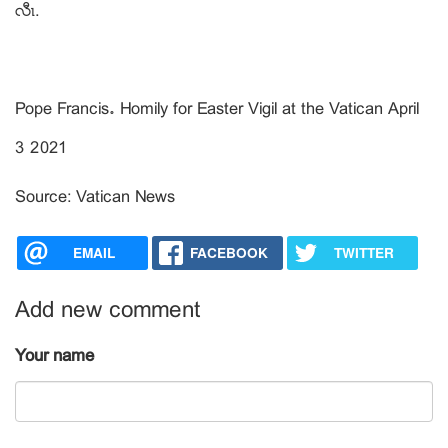
လီၚ.
Pope Francis’ Homily for Easter Vigil at the Vatican April
3 2021
Source: Vatican News
EMAIL
FACEBOOK
TWITTER
Add new comment
Your name