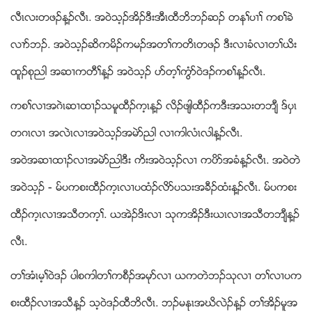
လီၚလးတဖဥန႔ဥလီၚ. အ၀ဲသ့ဥအိဥဒီးအီၚထီဘိဘဥဆဥ တနႈပ႕ႈ ကစႈခဲ
လ႕ဏဘဥ. အ၀ဲသ့ဥဆိကမိဥကမဥအတႈကတိၚတဖဥ ဒီးလ႕ခံလ႕တႈဎိး
ထူဥစုညါ အဆ႕ကတီႈန႔ဥ အ၀ဲသ့ဥ ပဏတ့ႈကြံဏ၀ဲဒဥကစႈန႔ဥလီၚ.
ကစႈလ႕အဂဲၚဆ႕ထ႕ဥသမူထီဥက့ၚန႔ဥ လိဥဖ်ါထီဥကဒီးအသးတဘ်ီ ဒ္ပွၚ
တဂၚလ႕ အလဲၚလ႕အ၀ဲသ့ဥအမဲဏညါ လ႕ကါလံၚလါန႔ဥလီၚ.
အ၀ဲအဆ႕ထ႕ဥလ႕အမဲဏညါဒီး ကိးအ၀ဲသ့ဥလ႕ ကပိဏအခံန႔ဥလီၚ. အ၀ဲတဲ
အ၀ဲသ့ဥ - မ္ပကစးထီဥက့ၚလ႕ပထံဥလိဏပသးအခီဥထံးန႔ဥလီၚ. မ္ပကစး
ထီဥက့ၚလ႕အသီတက့ႈ. ဎအဲဥဒိးလ႕ သုကအိဥဒီးဎၚလ႕အသီတဘ်ီန႔ဥ
လီၚ.
တႈအံၚမ့ႈ၀ဲဒဥ ပါစကါတႈကစီဥအမုဏလ႕ ဎကတဲဘဥသုလ႕ တႈလ႕ပက
စးထီဥလ႕အသီန႔ဥ သ့၀ဲဒဥထီဘိလီၚ. ဘဥမႏုၚအဃိလဲဥန႔ဥ တႈအိဥမူအ