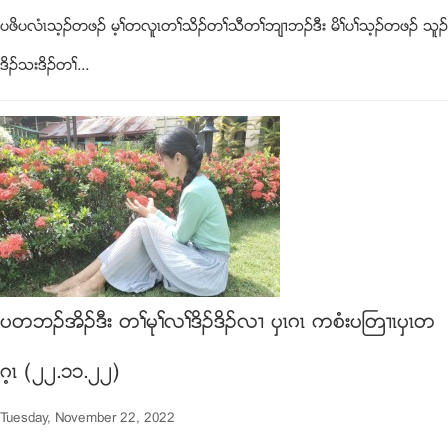
ပဖိပလံၚသ့ဥတဖဥ မ့ႈတလူၚတႈသိဥတႈသီတႈဘ်႕ဘဥဒီး မိႈပႈသ့ဥတဖဥ သူဥ
ဒိဥသးဒိဥတႈ...
ပတဘဥအိဥဒီး တႈမုႈလႈဒိဥဒိဥလ႕ ပွၚဂၚ ကစံးပႀတ႕ၚပွၚတ
ဂ့ၚ (၂၂.၁၁.၂၂)
Tuesday, November 22, 2022