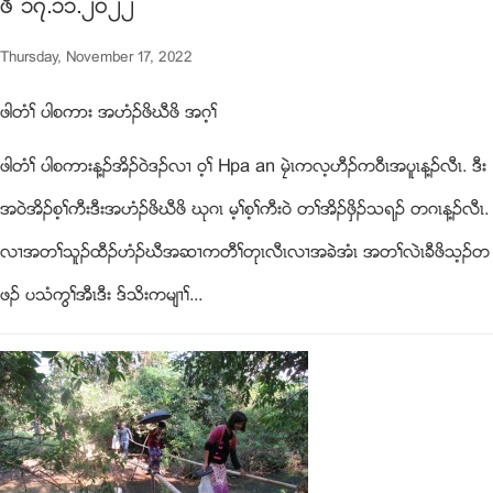
ဖိ ၁၇.၁၁.၂၀၂၂
Thursday, November 17, 2022
ဖါတံႈ ပါစကား အဟံဥဖိဃီဖိ အဂ့ႈ
ဖါတံႈ ပါစကားန႔ဥအိဥ၀ဲဒဥလ႕ ၀့ႈ Hpa an မေဲၚကလ့ဟီဥက၀ီၚအပူၚန႔ဥလီၚ. ဒီး
အ၀ဲအိဥစ့ႈကီးဒီးအဟံဥဖိဃီဖိ ဃုဂၚ မ့ႈစ့ႈကီး၀ဲ တႈအိဥဖွိဥသရဥ တဂၚန႔ဥလီၚ.
လ႕အတႈသူဥထီဥဟံဥဃီအဆ႕ကတီႈတုၚလီၚလ႕အခဲအံၚ အတႈလဲၚခီဖိသ့ဥတ
ဖဥ ပသံကြႈအီၚဒီး ဒ္သိးကမ်႕ႈ...