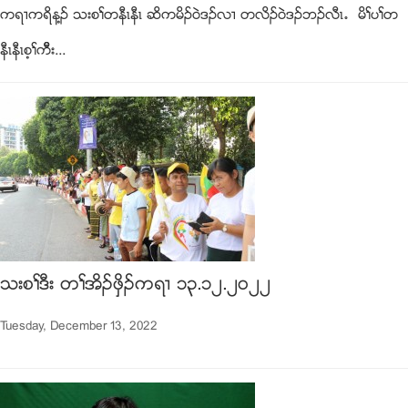
ကရ႕ကရိန႔ဥ သးစႈတနီၚနီၚ ဆိကမိဥ၀ဲဒဥလ႕ တလိဥ၀ဲဒဥဘဥလီၚ’ မိႈပႈတ
နီၚနီၚစ့ႈကိီး...
သးစႈဒီး တႈအိဥဖွိဥကရ႕ ၁၃.၁၂.၂၀၂၂
Tuesday, December 13, 2022