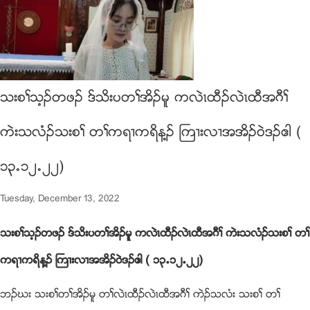
သးစႈသ့ဥတဖဥ ဒ္သိးပတႈအိဥမူ ကလဲၚထီဥလဲၚထီအဂီႈ
ကဲးသလံဥသးစႈ တႈကရ႕ကရိန႔ဥ ႀက႕းလ႕အအိဥ၀ဲဒဥဧါ (
၁၃’၁၂’၂၂)
Tuesday, December 13, 2022
သးစႈသ့ဥတဖဥ ဒ္သိးပတႈအိဥမူ ကလဲၚထီဥလဲၚထီအဂီႈ ကဲးသလံဥသးစႈ တႈ
ကရ႕ကရိန႔ဥ ႀက႕းလ႕အအိဥ၀ဲဒဥဧါ ( ၁၃’၁၂’၂၂)
ဘဥဃး သးစႈတႈအိဥမူ တႈလဲၚထီဥလဲၚထီအဂီႈ ကဲဥသလံး သးစႈ တႈ