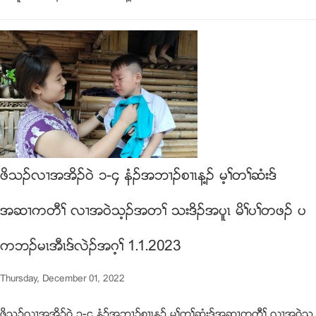
ဖိသဥလ႕အအိဥ၀ဲ ၁-၄ နံဥအဘ႕ဥစ႕ၚန႔ဥ မ့ႈတႈဆံးဒ္
အဆ႕ကတီႈ လ႕အ၀ဲသ့ဥအတႈ သးဒိဥအပူၚ မိႈပႈတဖဥ ပ
ကဘဥမၚအီၚဒ္လဲဥအဂ့ႈ 1.1.2023
Thursday, December 01, 2022
ဖိသဥလ႕အအိဥ၀ဲ ၁-၄ နံဥအဘ႕ဥစ႕ၚန႔ဥ မ့ႈတႈဆံးဒ္အဆ႕ကတီႈ လ႕အ၀ဲသ့