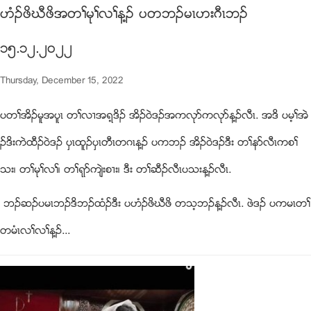
ဟံဥဖိဃီဖိအတႈမုႈလႈန႔ဥ ပတဘဥမၚဟးဂီၚဘဥ
၁၅.၁၂.၂၀၂၂
Thursday, December 15, 2022
ပတႈအိဥမူအပူၚ တႈလ႕အရ့ဒိဥ အိဥ၀ဲဒဥအကလုဏကလုဏန႔ဥလီၚ. အဒိ ပမ့ႈအဲ
ဥဒိးကဲထီဥ၀ဲဒဥ ပွၚထူဥပွၚတီၚတဂၚန႔ဥ ပကဘဥ အိဥ၀ဲဒဥဒီး တႈနဏလီၚကစႈ
သး၊ တႈမုႈလႈ၊ တႈရုဏက်ဲးစ႕း၊ ဒီး တႈဆီဥလီၚပသးန႔ဥလီၚ.
ဘဥဆဥပမၚဘဥဒိဘဥထံဥဒီး ပဟံဥဖိဃီဖိ တသ့ဘဥန႔ဥလီၚ. ဖဲဒဥ ပကမၚတႈ
တမံၚလႈလႈန႔ဥ...