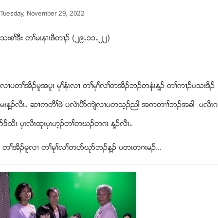
Tuesday, November 29, 2022
သးစႈဒီး တႈမၚန႕ၚဖီတ႕ဥ (၂၉’၁၁’၂၂)
လ႕ပတႈအိဥမူအပူၚ မုႈနံၚလ႕ တႈမုႈလႈတအိဥဘဥတနံၚန႔ဥ တႈက႕ဥပသးဒိဥ
မးန႔ဥလီၚ’ ဆ႕ကတီႈဖဲ ပလဲၚပိဏက်ဲလ႕ပတသ့ဥညါ အကတ႕ႈဘဥအခါ ပလီၚဂ
ဏဒ္သိး ပွၚလီၚထုးပွၚဟ့ဥတႈတဃဥတဂၚ န႔ဥလီၚ’
တႈအိဥမူလ႕ တႈမုႈလႈတပဏဃုဏဘဥန႔ဥ ပတၚတဂၚမဥ...