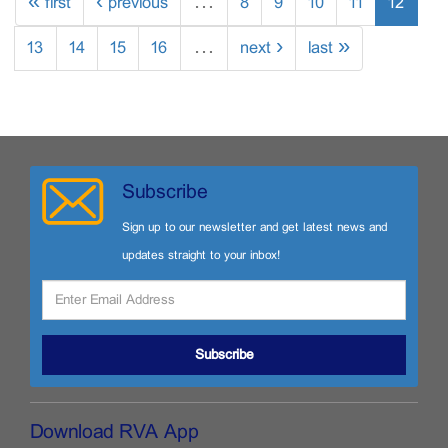
« first
‹ previous
…
8
9
10
11
12
13
14
15
16
…
next ›
last »
Subscribe
Sign up to our newsletter and get latest news and
updates straight to your inbox!
Subscribe
Download RVA App