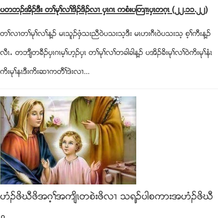
ပတဘဥအိဥဒီး တႈမုႈလႈဒိဥဒိဥလ႕ ပွၚဂၚ ကစံးပႀတ႕ၚပွၚတဂ့ၚ (၂၂.၁၁.၂၂)
တႈလ႕တႈမုႈလႈန႔ဥ မၚသူဥဖွံသးညီ၀ဲပသးသ့ဒီး မၚဟးဂီၚ၀ဲပသးသ့ စ့ႈကီးန႔ဥ
လီၚ’ တဘ်ီတခီဥပွၚဂၚမ့ႈဟ့ဥပွၚ တႈမုႈလႈတခါခါန႔ဥ ပအိဥခိးမုႈလႈ၀ဲကိးမုႈနံၚ
ကိးမုႈနၚဒီးကိးဆ႕ကတီႈဒဲးလ႕...
ဟံဥဖိဃီဖိအဂ့ႈအက်ိၚတစဲးဖိလ႕ သရဥပါစကားအဟံဥဖိဃီ