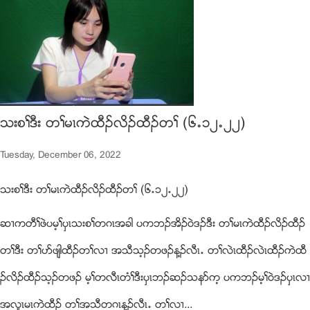
သးစႈဒီး တႈမၚကဲထီဥလိဥထီဥတႈ (၆’၁၂’၂၂)
Tuesday, December 06, 2022
သးစႈဒီး တႈမၚကဲထီဥလိဥထီဥတႈ (၆’၁၂’၂၂)
ဆ႕ကတီႈဖဲပမ့ႈပွၚသးစႈတဂၚအခါ ပကဘဥအိဥ၀ဲဒဥဒီး တႈမၚကဲထီဥလိဥထီဥ
တႈဒီး တႈပဏဖ်ါထီဥတႈလ႕ အသီသ့ဥတဖဥန႔ဥလီၚ’ တႈလဲၚထီဥလဲၚထီဥကဲထီ
ဥလိဥထီဥသ့ဥတဖဥ မ့ႈတလီၚတံႈဒီးပွၚဘဥဆဥသနဏက့ ပကဘဥမ့ႈ၀ဲဒဥပွၚလ႕
အလူၚမၚကဲထီဥ တႈအသီတဂၚန႔ဥလီၚ’ တႈလ႕...