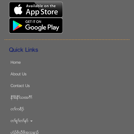
Quick Links
Home
About Us
Contact Us
နီႈခိနီႈသးအဂီႈ
တႈကစီဥ
တႈစူႈတႈနဏ
ဟံဥဖိဃီဖိအသန႕ဥ