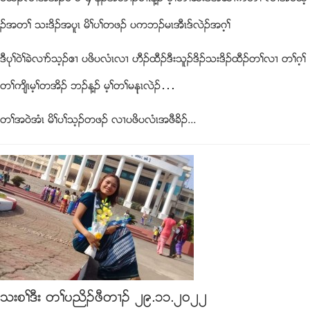
ဥအတႈ သးဒိဥအပူၚ မိႈပႈတဖဥ ပကဘဥမၚအီၚဒ္လဲဥအဂ့ႈ
ဒီပုႈ၀ဲႈခဲလ႕ဏသ့ဥဧ႕ ပဖိပလံၚလ႕ ဟီဥထီဥဒီးသူဥဒိဥသးဒိဥထီဥတႈလ႕ တႈဂ့ႈ
တႈက်ိၚမ့ႈတအိဥ ဘဥန႔ဥ မ့ႈတႈမနုၚလဲဥ…
တႈအ၀ဲအံၚ မိႈပႈသ့ဥတဖဥ လ႕ပဖိပလံၚအဖီခိဥ...
သးစႈဒီး တႈပညိဥဖီတ႕ဥ ၂၉.၁၁.၂၀၂၂