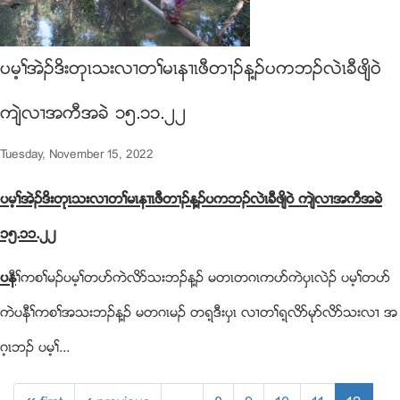
ပမ့ႈအဲဥဒိးတုၚသးလ႕တႈမၚန႕ၚဖီတ႕ဥန႔ဥပကဘဥလဲၚခီဖ်ိ၀ဲ
က်ဲလ႕အကီအခဲ ၁၅.၁၁.၂၂
Tuesday, November 15, 2022
ပမ့ႈအဲဥဒိးတုၚသးလ႕တႈမၚန႕ၚဖီတ႕ဥန႔ဥပကဘဥလဲၚခီဖ်ိ၀ဲ က်ဲလ႕အကီအခဲ
၁၅.၁၁.၂၂
ပန
ီႈကစႈမဥပမ့ႈတပဏကဲလိဏသးဘဥန႔ဥ မတၚတဂၚကပဏကဲပွၚလဲဥ ပမ့ႈတပဏ
ကဲပနီႈကစႈအသးဘဥန႔ဥ မတဂၚမဥ တရ့ဒီးပွၚ လ႕တႈရ့လိဏမုဏလိဏသးလ႕ အ
ဂ့ၚဘဥ ပမ့ႈ...