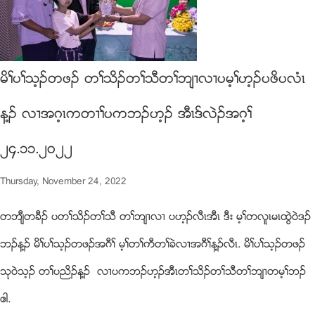
မိႈပႈသ့ဥတဖဥ တႈသိဥတႈသီတႈဘ်႕လ႕ပမ့ႈဟ့ဥပဖိပလံၚ
န႔ဥ လ႕အဂ့ၚကတ႕ႈပကဘဥဟ့ဥ အီၚဒ္လဲဥအဂ့ႈ
၂၄.၁၁.၂၀၂၂
Thursday, November 24, 2022
တဘ်ီတခီဥ ပတႈသိဥတႈသီ တႈဘ်႕လ႕ ပဟ့ဥလီၚအီၚ ဒီး မ့ႈတလူၚမၚထြဲ၀ဲဒဥ
ဘဥန႔ဥ မိႈပႈသ့ဥတဖဥအဂီႈ မ့ႈတႈကီတႈခဲလ႕အဂီႈန႔ဥလီၚ. မိႈပႈသ့ဥတဖဥ
သု၀ဲသ့ဥ တႈပညိဥန႔ဥ လ႕ပကဘဥဟ့ဥအီၚတႈသိဥတႈသီတႈဘ်႕တမ့ႈဘဥ
ဧါ.