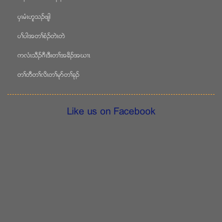
ပွၚမံၚဟူသဥဖ်ါ
ပႈပါအတႈစံဥတဲၚတဲ
ကလံၚသီဥဂီၚဒီးတႈအခိဥအဃ႕ၚ
တႈတီတႈလိၚတႈမုဏတႈခုဥ
Like us on Facebook