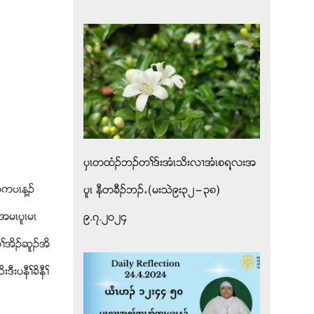
ပွၚတထံဥဘဥတႈဒ္းအံၚသိးလ႕အံၚစရ႔လးအ
တကပၚန႔ဥ
ပူၚ နီတခီဥဘဥ’(မးသဲ၉း၃၂”၃၈)
မၚပူၚမၚ
၉.၇.၂၀၂၄
ယတႈအိဥဆူဥအိ
ီးပနီႈခိနီႈ