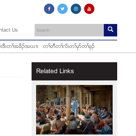
ntact Us
ီၚဒီးတႈအခိဥအဃ႕ၚ
တႈတီတႈလိၚတႈမုဏတႈခုဥ
Related Links