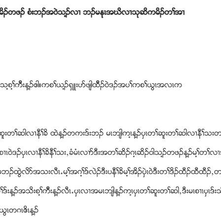
က မိဥတဖဥ စံးဘဥအ၀ဲသ႔ဥလ႕ ဘဥမနုၚအဃိလ႕သုဆိကမိဥတႈအ႕
သ႔စ႔ႈကိီးန႔ဥဧါ။ကစႈဎ႔ဥရွဴးပဏဖ်ါထိီဥ၀ဲဒဥအပႈကစႈဎြၚအလၚက
တႈဆူးတႈဆါလ႕နီႈခိ ထဲန႔ဥတကးဒ္းဘဥ မၚဘ်ါက႔ၚန႔ဥပွၚတႈဆူးတႈဆါလ႕နီႈသး
ဥပွၚလ႕နီႈခိနီႈသးယခံမံၚလ႕ဏဒီးအတႈဆိဥဂ႔ၚဆိဥ၀ါသ႔ဥတဖဥန႔ဥမ႔ႈတႈလ႕အ
႕အဘဥထြဲလိဏအသးလီၚ’မ႔ႈအဂ႔ႈဒ္လဲဥဒီးပနီႈခိမ႔ႈအိဥပွဲၚ၀ဲဒီးတႈဒိဥထီဥထီထီဥ
းန႔ဥအသိးစ႔ႈကိီးန႔ဥလီၚ’ပွၚလ႕အမၚဘ်ါန႔ဥက႔ၚပွၚတႈဆူးတႈဆါယဒီးမၚစ႕ၚပွၚဒ္းသိးဒ
ြၚတဂၚဧိၚန႔ဥ