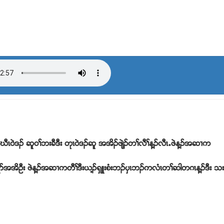
ဃီၚ၀ဲဒဥ ဆူ၀ႈဘးခီဒီး တုၚ၀ဲဒဥဆူ အအိဥဖ်ဲဥတႈလီႈန႔ဥလီၚ’ဖဲန႔ဥအဆ႕က
ရံဏအအိဦး ဖဲန႔ဥအဆ႕ကတီႈဒီးဎ႔ဥရွဴးစံးဘဥပွၚဘဥကလံၚတႈဆါတဂၚန႔ဥဒီး သ