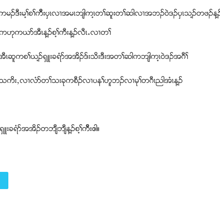
ႈကမဥဒီးမ႔ႈစႈကိီးပွၚလ႕အမၚဘ်ါက႔ၚတႈဆူးတႈဆါလ႕အဘဥ၀ဲဒဥပွၚသ႔ဥတဖဥန႔ဥလ
ဥကဟုကဎဏအီၚန႔ဥစ႔ႈကီးန႔ဥလီၚ’လ႕တႈ
ဆူကစႈဎ႔ဥရွဴးခရံဏအအိဥဒ္းသိးဒီးအတႈဆါကဘ်ါက႔ၚ၀ဲဒဥအဂီႈ
ဥထီဥသကိးယလ႕လံဏတႈသးခုကစီဥလ႕ပနႈဟူဘဥလ႕မုႈတဂီၚညါအံၚန႔ဥ
ဴးခရံဏအအိဥတဘ်ီဘ်ီန႔ဥစ႔ႈကိီးဧါ။