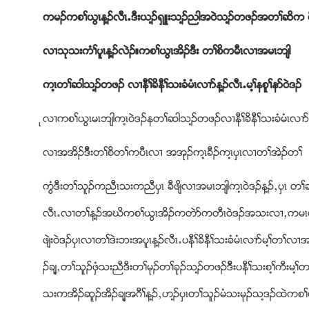
ကမဥကစႈဎြၚန႔ဥလီၚ’ဒီးဎ႔ဥရွဴးသ႔ဥညါအ၀ဲသ႔ဥတဖဥအတႈဆိ
လ႕သုသးကံႈပူၚန႔ဥလဲဥ။ကစႈဎြၚအိဥဒီး တႈစိကမီၚလ႕အမၚဘ်ါ
က႔ၚတႈဆါသ႔ဥတဖဥ လ႕နီႈခိနီႈသးခံမံၚလ႕ဏန႔ဥလီၚ’မ႔ႈနစူႈနဏ၀ဲဒဥ
ုလ႕ကစႈဎြၚမၚဘ်ါက႔ၚ၀ဲဒဥနတႈဆါသ႔ဥတဖဥလ႕နီႈခိနီႈသးခံမံၚလ႕ဏ
လ႕အအိဥဒိီးတႈစိတႈကပီၚလ႕ အအုဥက႔ၚခီဥက႔ၚပွၚလ႕တႈအဲဥတႈ
ကြံဒီးတႈသူဥကညီၚသးကညီပွၚ ခီဖ်ိလ႕အမၚဘ်ါက႔ၚ၀ဲဒဥန႔ဥယပွၚ 
လီၚ’လ႕တႈန႔ဥအဃိကစႈဎြၚအိဥကတဲဏကတီၚ၀ဲဒဥအသးလ႕ယကမၚစ႕ၚ၀ဲဒ
ဖ်ဲး၀ဲဒဥပွၚလ႕တႈဒဲးဘးအပူၚန႔ဥလီၚ’ပနီႈခိနီႈသးခံမံၚလ႕ဏမ႔ႈတႈလ
ဥခ်႔ယတႈသူဥဖွံသးညီဒီးတႈမုဥတႈခုုဥသ႔ဥတဖဥဒိီးပနီႈသးစ႔ႈကီးမ႔ႈတႈဒ္
သးကအိဥဆူဥအိဥခ်႔အဂီႈန႔ဥယဟ႔ဥပွၚတႈသူဥမံသးမုဥသ႔ဒဥထဲကစႈဎ