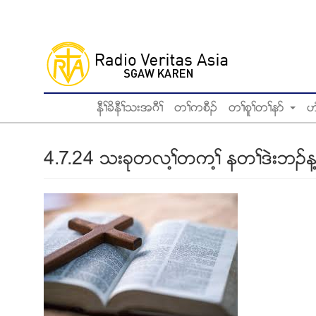
Skip
to
main
content
နီႈခိနီႈသးအဂီႈ
တႈကစီဥ
တႈစူႈတႈနဏ
ဟ
4.7.24 သးခုတလ႔ႈတက႔ႈ နတႈဒဲးဘဥန႔