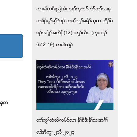
လ႕မုႈတဂီၚညါအံၚ ပနႈဟူဘဥလံဏတႈသးခု
ကစီဥန႔ဥမ႔ႈ၀ဲဒဥ ကစႈဎ႔ဥခရံဏဃုထ႕ထီဥ၀ဲ
ဒဥအပ်ဲႈအဘီဥ(12)ဂၚန႔ဥလီၚ’ (လူၚကဥ
6း12-19) ကစႈဎ႔ဥ
းခုတ
တႈကြႈထံဆိကမိဥလ႕ နီႈခိဒီးနီႈသးအဂီႈ
လါအီကူး ၂သီ ၂၀၂၄