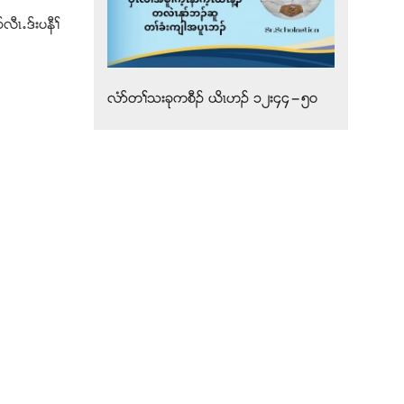
ီၚ’ဒ္းပနီႈ
လံဏတႈသးခုကစီဥ ဎိၚဟဥ ၁၂း၄၄”၅၀