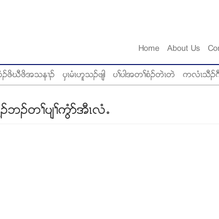
Home
About Us
Co
ံဥဖိဃီဖိအသန႕ဥ
ပွၚမံၚဟူသဥဖ်ါ
ပႈပါအတႈစံဥတဲၚတဲ
ကလံၚသီဥဂ
ဥဘဥတႈပ်ႈကြံဏအီၚလံ’