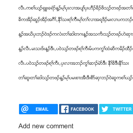
လီၚ’ကစႈဎ႔ဥရွဴးခရံဏန႔ဥမ႔ႈပွၚလ႕အပ်ႈပွၚဟီဥခိဥဖိသ႔ဥတဖဥအတ
ခိကအိဥဆူဥအိဥအဂီႈယနီႈသးစ႔ႈကိီးမ႔ႈတႈလ႕အရ႔ဒိဥမးလ႕ပကဘ
န႔ဥအဃိပွၚဘဥ၀ဲဒဥကလံၚတႈဆါတဂၚန႔ဥအသကိးသ႔ဥတဖဥဟဲဆွ႕အီၚ
န႔ဥလီၚ’မၚသးဒ္းန႔ဥဒီးယပ၀ဲသ႔ဥတဖဥစ႔ႈကီးမ္ပကကြႈထံဆိကမိ
လီၚ’ပ၀ဲသ႔ဥတဖဥစ႔ႈကီးယပွၚလ႕အဘဥကြႈဆ႕ဥမဲဏဒိီး နီႈခိဒိီးနီႈသး
တႈဆူးတႈဆါသ႔ဥတဖဥန႔ဥမ႔ႈပမၚစ႕ၚအီၚဒီးစိဏဆွ႕ဘဥ၀ဲဆူကစႈဎ႔ဥရွ
EMAIL
FACEBOOK
TWITTER
Add new comment