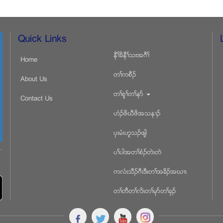
Quick Links
နီႈခိနီႈသးအဂီႈ
Home
တႈကစီဥ
About Us
တႈစူႈတႈနဏ
Contact Us
ဟံဥဖိဃီဖိအသန႕ဥ
ပွၚမံၚဟူသဥဖ်ါ
ပႈပါအတႈစံဥတဲၚတဲ
ကလံၚသီဥဂီၚဒီးတႈအခိဥအဃ႕ၚ
တႈတီတႈလိၚတႈမုဏတႈခုဥ