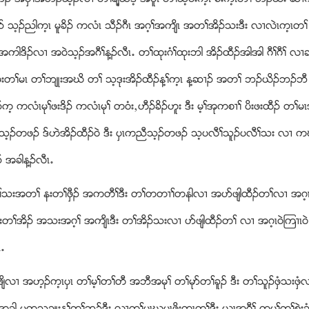
တဖဥ သ့ဥညါက့ၚ မူခိဥ ကလံၚ သီဥဂီၚ အဂ့ႈအက်ိၚ အတႈအိဥသးဒီး လ႕လဲၚက့ၚတႈ 
ါဒိဥလ႕ အ၀ဲသ့ဥအဂီႈန႔ဥလီၚ’ တႈထုးဂံႈထုးဘါ အိဥထီဥအါအါ ဂီႈဂီႈ လ႕
ႈဖံးတႈမၚ တႈဘ်ဳးအဃိ တႈ သ့ဒုးအိဥထီဥန႔ႈက့ၚ န႔ဆ႕ဥ အတႈ ဘဥဎိဥဘဥဘ
့ ကလံၚမုႈဖးဒိဥ ကလံၚမုႈ တ၀ံးယဟီဥခိဥဟူး ဒီး မ့ႈအုကစ႕ႈ ပိးဖးထီဥ တႈ
သ့ဥတဖဥ ဒ္ဟဲအိဥထီဥ၀ဲ ဒီး ပွၚကညီသ့ဥတဖဥ သ့ပလီႈသူဥပလီႈသး လ႕ ကဃ
အခါန႔ဥလီၚ’
ဏ နီႈသးအတႈ နးတႈဖွီဥ အကတီႈဒီး တႈတတ႕ႈတနါလ႕ အပဏဖ်ါထီဥတႈလ႕ အဂ့ၚ၀ဲ
သးတႈအိဥ အသးအဂ့ႈ အက်ိၚဒီး တႈအိဥသးလ႕ ပဏဖ်ါထီဥတႈ လ႕ အဂ့ၚ၀ဲၾက႕ၚ
’
႕ အဟ့ဥက့ၚပွၚ တႈမ့ႈတႈတီ အဘီအမုႈ တႈမုဏတႈခူဥ ဒီး တႈသူဥဖွံသးဖွံလ႕
ခါ ပတသ့ခ်ဳးန႔ႈတႈဘဥဒီး လ႕တႈမၚဃုမၚဖိးက့ၚတႈဒီး ဎြၚအဂီႈ ကမ့ႈတႈစဲးခံက