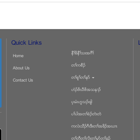
Quick Links
နီႈခိနီႈသးအဂီႈ
Home
တႈကစီဥ
About Us
တႈစူႈတႈနဏ
Contact Us
ဟံဥဖိဃီဖိအသန႕ဥ
ပွၚမံၚဟူသဥဖ်ါ
ပႈပါအတႈစံဥတဲၚတဲ
ကလံၚသီဥဂီၚဒီးတႈအခိဥအဃ႕ၚ
တႈတီတႈလိၚတႈမုဏတႈခုဥ