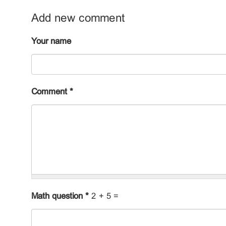
Add new comment
Your name
Comment
*
Math question
*
2 + 5 =