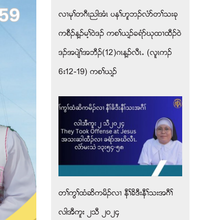
လ႕မုႈတဂီၚညါအံၚ ပနႈဟူဘဥလံဏတႈသးခု
ကစီဥန႔ဥမ႔ႈ၀ဲဒဥ ကစႈဎ႔ဥခရံဏဃုထ႕ထီဥ၀ဲ
ဒဥအပ်ဲႈအဘီဥ(12)ဂၚန႔ဥလီၚ’ (လူၚကဥ
6း12-19) ကစႈဎ႔ဥ
တႈကြႈထံဆိကမိဥလ႕ နီႈခိဒီးနီႈသးအဂီႈ
လါအီကူး ၂သီ ၂၀၂၄