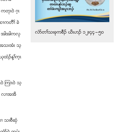
ကတုၚ၀ဲ ဂ့ၚ
ဆ႕ကတီႈ ခဲ
လံဏတႈသးခုကစီဥ ဎိၚဟဥ ၁၂း၄၄”၅၀
ီ အါအါကလု
မၚအသးအံၚ သ့
ုထံဥန႔ႈက့ၚ
 ၾက႕ၚ၀ဲ သ့
၀ဲ လ႕အအိ
 သးစီဆွံ
ြံဏ၀ဲ တမံၚ