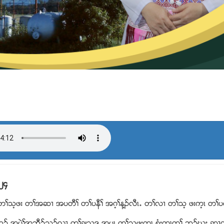
၂၄
တႈသ့ဖး တႈအဆ႕ အပတီႈ တႈပနီႈ အဂ့ႈန႔ဥလီၚ’ တႈလ႕ တႈသ့ ဖးက့ၚ တႈပ
ထီဥ ဘဥ အပွဲႈအဘီဥသ့ဥလ႕ တႈခ်႔သဒ့ အပူၚ တႈသ့ဖးက့ၚ စံးက့ၚတႈ ဘဥဃး ဆ႕