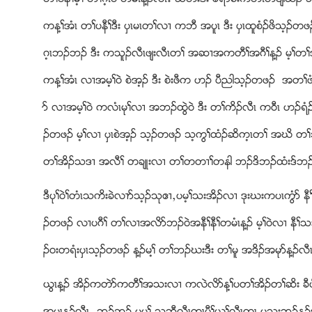
ကန႔ႈအံၚ တႈပနီႈဒီး ပွၚမၚတႈလ႕ ကဘီ အပူၚ ဒီး ပွၚထူစံဥဖိသ့ဥ
ဂ့ၚဘဥဘဥ ဒီး ကသူဥလီၚဖ်းလီၚတႈ အဆ႕အကတီႈအဂီႈန႔ဥ မ့ႈတႈအက
ကန႔ႈအံၚ လ႕အမ့ႈ၀ဲ စဲအ့ဥ ဒီး စဲးဖီက ဟဥ ပီညါသ့ဥတဖဥ အတ
ဏ လ႕အမ့ႈ၀ဲ ကလံၚမုႈလ႕ အဘဥထြဲ၀ဲ ဒီး တႈကိဥလီၚ က၀ီၚ ဟဥရံဥက
ဥတဖဥ မ့ႈလ႕ ပွၚစဲအ့ဥ သ့ဥတဖဥ သ့ကြႈထံဥဆိက့ၚတႈ အဃိ တႈ
တႈအိဥသဒ႕ အလီႈ တခ်ဳးလ႕ တႈတတ႕ႈတနါ ဘဥဒိဘဥထံးဒ္ဘဥ 
ဒီပုႈ၀ဲႈတံၚသကိးခဲလ႕ဏသ့ဥသုဧ႕ယပမ့ႈသးအိဥလ႕ ဒုးဃးကပၚကြံ
ဥတဖဥ လ႕ပဂီႈ တႈလ႕အလိဏဘဥ၀ဲအနီႈနီႈတမံၚန႔ဥ မ့ႈ၀ဲလ႕ နီႈ
ဥ၀းတရံးပွၚသ့ဥတဖဥ န႔ဥမ႔ႈ တႈဘဥဃးဒီး တႈမူ အဒိဥအမုဏန႔ဥလီၚ
ဎြၚန႔ဥ အိဥကတဲဏကတီႈအသးလ႕ ကလဲလိဏန႔ႈပတႈအိဥတႈဆိး ခီဖ်ိလ
အပူၚန႔ဥလီၚ’ ဘဥဆဥ ပမ့ႈ သ့ဘွီလီၚက့ၚပီႈဎႈလီၚက့ၚ ပသးဘဥန႔ဥအ