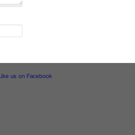
Like us on Facebook