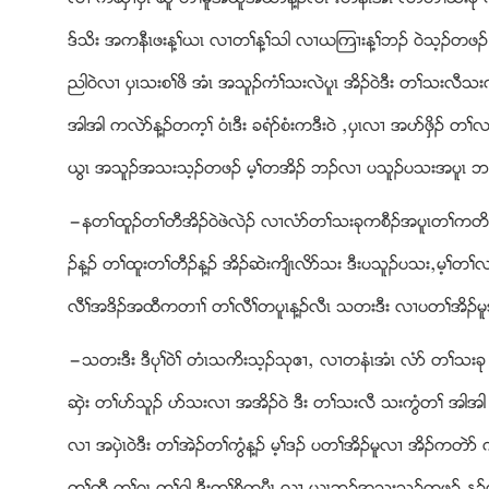
ဒ္သိး အကနီၚဖးန႔ႈဎၚ လ႕တႈန႔ႈသါ လ႕ဎၾက႕းန႔ႈဘဥ ၀ဲသ့ဥတဖ
ညါ၀ဲလ႕ ပွၚသးစႈဖိ အံၚ အသူဥကံႈသးလဲပူၚ အိဥ၀ဲဒီး တႈသးလီသးက
အါအါ ကလဲဏန႔ဥတက့ႈ ၀ံၚဒီး ခရံဏစံးကဒီး၀ဲ ယပွၚလ႕ အပဏဖွိဥ 
ဎြၚ အသူဥအသးသ့ဥတဖဥ မ့ႈတအိဥ ဘဥလ႕ ပသူဥပသးအပူၚ ဘဥန
”နတႈထူဥတႈတီအိဥ၀ဲဖဲလဲဥ လ႕လံဏတႈသးခုကစီဥအပူၚတႈကတိၚဒိ
ဥန႔ဥ တႈထူးတႈတီဥန႔ဥ အိဥဆဲးက်ိၚလိဏသး ဒီးပသူဥပသးယမ့ႈတ
လီႈအဒိဥအထီကတ႕ႈ တႈလီႈတပူၚန႔ဥလီၚ သတးဒီး လ႕ပတႈအိဥမူအ
”သတးဒီး ဒီပုႈ၀ဲႈ တံၚသကိးသ့ဥသုဧ႕ယ လ႕တနံၚအံၚ လံဏ တႈသ
ဆွဲး တႈပဏသူဥ ပဏသးလ႕ အအိဥ၀ဲ ဒီး တႈသးလီ သးကြံတႈ အါအါ ဂီ
လ႕ အပွဲၚ၀ဲဒီး တႈအဲဥတႈကြံန႔ဥ မ့ႈဒဥ ပတႈအိဥမူလ႕ အိဥကတဲဏ ကတ
တႈတီ တႈဂ့ၚ တႈ၀ါ ဒီးတႈစိကမီၚ လ႕ ဎြၚဘဥအသးသ့ဥတဖဥ န႔ဥလီ