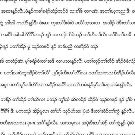
ဥ အဆ႕န႔ဥလီၚ’ဖဲန႔ဥကစႈခရံဏထံဥဘဥ၀ဲ သးစႈဖိ တဂၚအံၚ အတႈဃ့ကညးဒီး 
ြံ အါအါ ကလဲဏန႔ဥဒီး စံးဆ႕ က့ၚတႈဒီးစံး၀ဲ ပလီႈသုသးလ႕ အအိဥ ၀ဲဒီးတႈသ
တႈလ႕ အဂီႈ အါအါ ဂီႈဂီႈတဖဥ န႔ဥ တလ႕ပွဲၚ ဒ္၀ဲဘဥ တႈတီတႈလိၚ တႈစိတႈကမ
႔ဥ ပတႈအိဥ မူ သ့ဥတဖဥ န႔ဥ အခီပညီ တအိဥ၀ဲ ဘဥ
 တထံဥအံၚ မ့ႈခရံဏစံးတႈအဒိ လ႕ပသးန႔ဥလီၚ ပတႈထူဥတႈတီဥ အိဥ၀ဲဖဲလဲ
ႈလ႕ ပတႈသးစဲဘူးအိဥ၀ဲတႈလီႈ ယမ့ႈစ့ႈကီးတႈလီႈလ႕ ပတႈသးကလ႕ဏအိဥပဏလ
ပူၚ ပတႈထူႈတႈတီႈလ႕ အဒိဥအဎိဏကတ႕ႈတမံၚန႔ဥမ့ႈတႈမႏုၚတမံၚန႔ဥလီၚ’
းခု ကစီဥ တႈသိဥ တႈသီလ႕ ပဘဥ ကြႈထံ ဆိကမိဥ ထီဥ၀ဲ သ့ဥတဖဥ န႔ဥ မ့ႈ
ႈဂီႈ ဒီး ပကဘဥ အိဥမူလ႕ တႈပဏ သူဥပဏသး ပွဲၚ၀ဲ ဒီးတႈအဲဥတႈကြံ န႔ဥလီ
ီၚအသးလ႕ ပွၚဂၚ အဂီႈန႔ဥလီၚ’ သးသမူလ႕ အပွဲၚဒီးတႈအဲဥ တႈကြံန႔ဥ ပွဲၚ၀ဲ 
ၚ’ တႈအိဥမူ အက်ဲ သ့ဥတဖဥ အံၚ မ့ႈဒဥက်ဲလ႕ ပဂီႈ လ႕ ကဆွ႕ပွၚ ဆူဎြၚ 