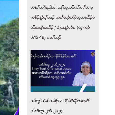
လ႕မုႈတဂီၚညါအံၚ ပနႈဟူဘဥလံဏတႈသးခု
ကစီဥန႔ဥမ႔ႈ၀ဲဒဥ ကစႈဎ႔ဥခရံဏဃုထ႕ထီဥ၀ဲ
ဒဥအပ်ဲႈအဘီဥ(12)ဂၚန႔ဥလီၚ’ (လူၚကဥ
6း12-19) ကစႈဎ႔ဥ
တႈကြႈထံဆိကမိဥလ႕ နီႈခိဒီးနီႈသးအဂီႈ
လါအီကူး ၂သီ ၂၀၂၄