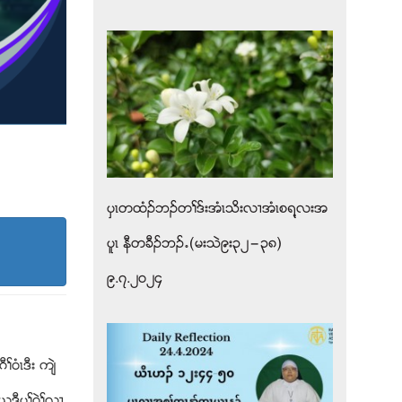
ပွၚတထံဥဘဥတႈဒ္းအံၚသိးလ႕အံၚစရ႔လးအ
ပူၚ နီတခီဥဘဥ’(မးသဲ၉း၃၂”၃၈)
၉.၇.၂၀၂၄
ၚဒီး က်ဲ
ဒီပုႈ၀ဲႈလ႕