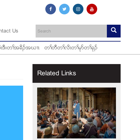
ntact Us
ီၚဒီးတႈအခိဥအဃ႕ၚ
တႈတီတႈလိၚတႈမုဏတႈခုဥ
Related Links