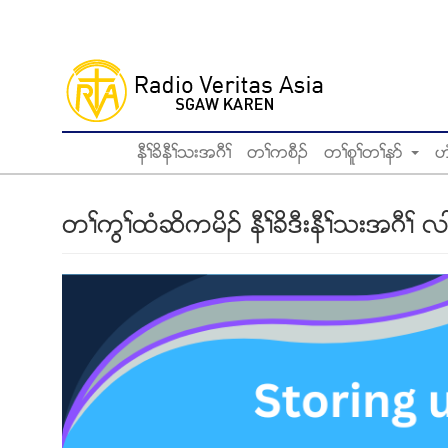
Skip
to
main
content
နီႈခိနီႈသးအဂီႈ
တႈကစီဥ
တႈစူႈတႈနဏ
ဟ
တႈကြႈထံဆိကမိဥ နီႈခိဒီးနီႈသးအဂီႈ