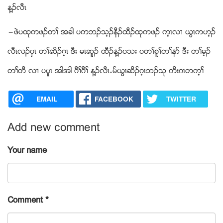
န႔ဥလီၚ
”ဖဲပထုကဖဥတႈ အခါ ပကဘဥသ့ဥနီဥထီဥထုကဖဥ က့ၚလ႕ ဎြၚကဟ့ဥ
လီၚလဥပွၚ တႈဆိဥဂ့ၚ ဒီး မၚဆူဥ ထီဥန႔ဥပသး ပတႈစူႈတႈနဏ ဒီး တႈမ့ဥ
တႈတီ လ႕ ပပူၚ အါအါ ဂီႈဂီႈ န႔ဥလီၚ’မ္ဎြၚဆိဥဂ့ၚဘဥသု ကိးဂၚတက့ႈ
EMAIL
FACEBOOK
TWITTER
Add new comment
Your name
Comment
*