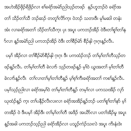
အဟဲအိဥဖွိဥရိဖွိဥလ႕ စႈခရံဏအမဲဏညါသ့ဥတဖဥ နဥဟူဘဥ၀ဲ ခရံဏအ
တႈ သိဥတႈသီ ဘဥဆဥ တတူႈလိဏက့ၚ ၀ဲဘဥ သတးဒီး မုႈမဆါ တနံၚ
အံၚ လ႕ခရံဏအတႈ သိဥတႈသီက့ၚ ပွၚ အပူၚ ပကဘဥအိဥ ၀ဲဒီးတႈစူႈတႈန
ဏလ႕ န႔ဥအမဲဏညါ ပကဘဥအိဥ ၀ဲဒီး တႈစီဥမဲဏ စီဥနါ ဂ့ၚဂ့ၚန႔ဥလီၚ’
ပမ့ႈ အိဥလ႕ တႈစီဥမဲဏစီဥနါ ဂ့ၚဂ့ၚ ဒီး ပကထံဥဘဥ တႈမ့ႈတႈတီသ့ဥတ
ဖဥန႔ဥလီၚ’ တႈမ့ႈတႈတီ ခဲလ႕ဏ သ့ဥတဖဥန႔ဥ မ့ႈ၀ဲ ဎြၚအတႈ မ့ႈတႈတီ
ခဲလ႕ဏန႔ဥလီၚ တႈလ႕တႈမ့ႈတႈတီန႔ဥ မ့ႈစ့ႈကီးခရံဏအတႈ ကစႈန႔ဥလီၚ’
ပမ့ႈသ့ဥညါလ႕ ခရံဏအမ့ႈ၀ဲ တႈမ့ႈတႈတီန႔ဥ တမ့ႈလ႕ ပကသးအိဥ လုဏ
ဃုထံဥန႔ဥ က့ၚ တႈပနီဥလီၚလးလ႕ ခရံဏအအိဥန႔ဥဘဥ ပတႈစူႈတႈနဏ မ့ႈ
တအိဥ ၀ဲ ဒီးပမ့ႈ အိဥဒီး တႈမ့ႈတႈတီ အဒိဥ အဎိဏလ႕ ပတႈအိဥမူ အပူၚ
န႔ဥအခါ ပကဘဥသ့ဥညါ ခရံဏအိဥလ႕ ပသူဥကံဥသးလဲ အပူၚ ကိးနံၚဒဲး