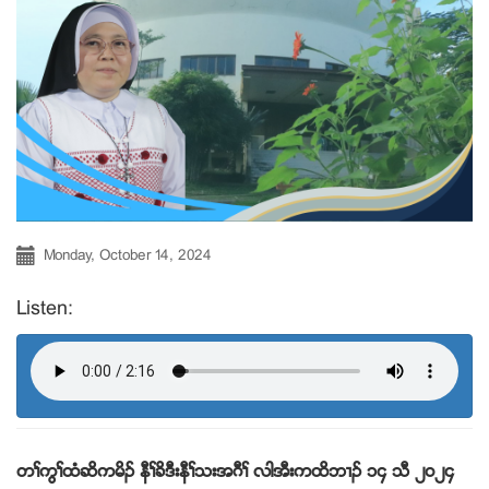
Monday, October 14, 2024
Listen:
တႈကြႈထံဆိကမိဥ နီႈခိဒီးနီႈသးအဂီႈ လါအီးကထိဘ႕ဥ
၁၄ သီ ၂၀၂၄