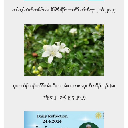
တႈကြႈထံဆိကမိဥလ႕ နီႈခိဒီးနီႈသးအဂီႈ လါအီကူး ၂သီ ၂၀၂၄
ပွၚတထံဥဘဥတႈဒ္းအံၚသိးလ႕အံၚစရ႔လးအပူၚ နီတခီဥဘဥ’(မး
သဲ၉း၃၂”၃၈) ၉.၇.၂၀၂၄