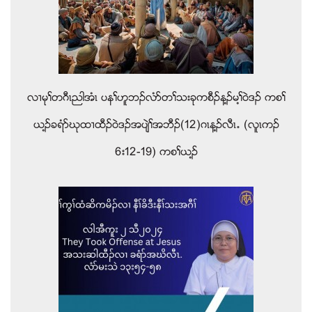
လ႕မုႈတဂီၚညါအံၚ ပနႈဟူဘဥလံဏတႈသးခုကစီဥန႔ဥမ႔ႈ၀ဲဒဥ ကစႈ
ဎ႔ဥခရံဏဃုထ႕ထီဥ၀ဲဒဥအပ်ဲႈအဘီဥ(12)ဂၚန႔ဥလီၚ’ (လူၚကဥ
6း12-19) ကစႈဎ႔ဥ