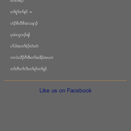
တႈကစီဥ
တႈစူႈတႈနဏ
ဟံဥဖိဃီဖိအသန႕ဥ
ပွၚမံၚဟူသဥဖ်ါ
ပႈပါအတႈစံဥတဲၚတဲ
ကလံၚသီဥဂီၚဒီးတႈအခိဥအဃ႕ၚ
တႈတီတႈလိၚတႈမုဏတႈခုဥ
Like us on Facebook