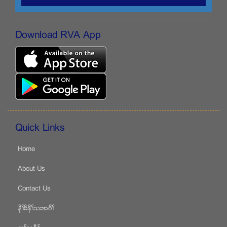
Download RVA App
Quick Links
Home
About Us
Contact Us
နီႈခိနီႈသးအဂီႈ