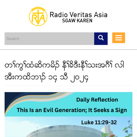
Skip
to
main
Toggle
content
navigati
တႈကြႈထံဆိကမိဥ နီႈခိဒီးနီႈသးအဂီႈ လါ
အီးကထိဘ႕ဥ ၁၄ သီ ၂၀၂၄