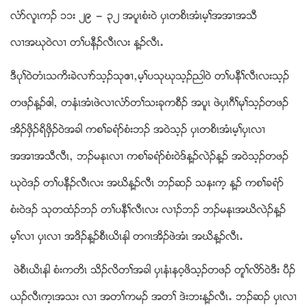
လံဏလူၚကဥ ၁၁း ၂၉ ” ၃၂ အပူၚစံး၀ဲ ပွၚတစိၚအံၚမ့ႈအအ႕အသီ
လ႕အဃု၀ဲလ႕ တႈပနီဥလီၚလး န႔ဥလီၚ’
ဒီပုႈ၀ဲတံၚသကိးခဲလ႕ဏသ့ဥသုဧ႕ယမ့ႈပသုဃုသ့ဥညါ၀ဲ တႈပနီႈလီၚလးသ့ဥ
တဖဥန႔ဥဧါယ တနံၚအံၚဖဲလ႕လံဏတႈသးခုကစီဥ အပူၚ ဖဲပွၚဂီႈမုႈသ့ဥတဖဥ
အိဥဖွိဥရိဖွိဥ၀ဲအခါ ကစႈခရံဏစံးဘဥ အ၀ဲသ့ဥ ပွၚတစိၚအံၚမ့ႈပွၚလ႕
အအ႕အသီလီၚယ ဘဥမႏုၚလ႕ ကစႈခရံဏစံး၀ဲဒ္န႔ဥလဲဥန႔ဥ အ၀ဲသ့ဥတဖဥ
ဃု၀ဲဒဥ တႈပနီဥလီၚလး အဃိန႔ဥလီၚ ဘဥဆဥ သနးက့ န႔ဥ ကစႈခရံဏ
စံး၀ဲဒဥ သုတထံဥဘဥ တႈပနီႈလီၚလး လ႕ဥဘဥ ဘဥမႏုၚအဃိလဲဥန႔ဥ
မ့ႈလ႕ ပွၚလ႕ အဒိဥန႔ဥစီၚဎိၚနါ တဂၚအိဥဖဲအံၚ အဃိန႔ဥလီၚ’
ဖဲစီၚဎိၚနါ စံးကတိၚ သိဥလိတႈအခါ ပွၚနံၚန၀့ဖိသ့ဥတဖဥ တူႈလိဏ၀ဲဒီး ပီဥ
ဎဥလီၚက့ၚအသး လ႕ အတႈကမဥ အတႈ ဒဲးဘးန႔ဥလီၚ’ ဘဥဆဥ ပွၚလ႕