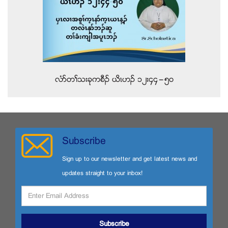
လံဏတႈသးခုကစီဥ ဎိၚဟဥ ၁၂း၄၄”၅၀
Subscribe
Sign up to our newsletter and get latest news and
updates straight to your inbox!
Subscribe