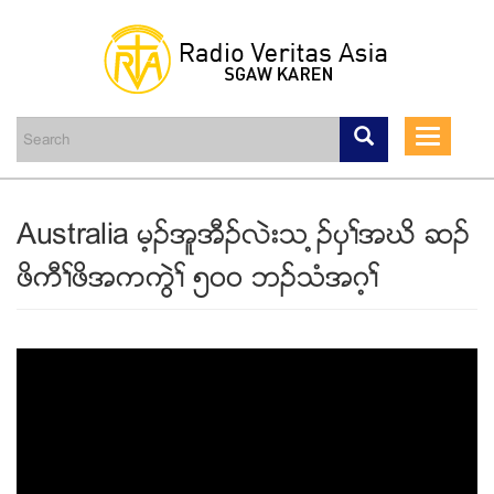
Skip
to
main
Toggle
content
navigati
Australia မ့ဥအူအီဥလဲးသ ့ဥပွႈအဃိ ဆဥ
ဖိကီႈဖိအကကြဲႈ ၅၀၀ ဘဥသံအဂ့ႈ