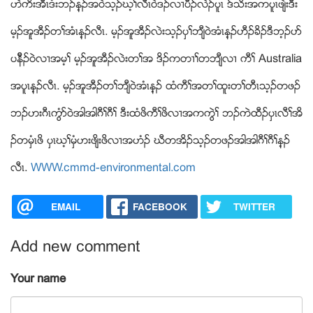
ဟဲကိးအီၚဒံးဘဥန့ဥအ၀ဲသ့ဥဃ့ႈလီၚ၀ဲဒဥလ႕ပီဥလဲဥပူၚ ဒ္သိးအကပူၚဖ်ဲးဒီး
မ့ဥအူအီဥတႈအံၚန့ဥလီၚ. မ့ဥအူအီဥလဲးသ့ဥပွႈဘ်ီ၀ဲအံၚန့ဥဟီဥခိဥဒီဘ့ဥပဏ
ပနီိဥ၀ဲလ႕အမ့ႈ မ့ဥအူအီဥလဲးတႈအ ဒိဥကတ႕ႈတဘ်ီလ႕ ကီႈ Australia
အပူၚန့ဥလီၚ. မ့ဥအူအီဥတႈဘ်ီ၀ဲအံၚန့ဥ ထံကီႈအတႈထူးတႈတီၚသ့ဥတဖဥ
ဘဥဟးဂီၚကြံဏ၀ဲအါအါဂီႈဂီႈ ဒီးထံဖိကီႈဖိလ႕အကကြဲႈ ဘဥကဲထီဥပွၚလီႈအိ
ဥတမွံၚဖိ ပွၚဃ့ႈမွံဟးဖ်ိးဖိလ႕အဟံဥ ဃီတအိဥသ့ဥတဖဥအါအါဂီႈဂီႈန့ဥ
လီၚ.
WWW.cmmd-environmental.com
EMAIL
FACEBOOK
TWITTER
Add new comment
Your name