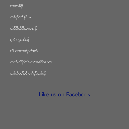
တႈကစီဥ
တႈစူႈတႈနဏ
ဟံဥဖိဃီဖိအသန႕ဥ
ပွၚမံၚဟူသဥဖ်ါ
ပႈပါအတႈစံဥတဲၚတဲ
ကလံၚသီဥဂီၚဒီးတႈအခိဥအဃ႕ၚ
တႈတီတႈလိၚတႈမုဏတႈခုဥ
Like us on Facebook