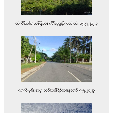
ထံကီႈတႈပ႕တႈျပးလ႕ ကီႈအ့ရွ႕ဥကလံၚထံး ၁၅.၅.၂၀၂၃
လ႕ကိးမုႈဒဲးအပူၚ ဘဥဃးဒီခိဥဃ႕ၚန႔ဆ႕ဥ ၈.၅.၂၀၂၃