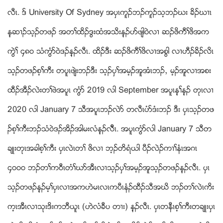
လီၚ. ဒ္ University Of Sydney အပွၚကူဥဘဥကူဥသ့ဘဥဃး ခိဥဃ႕ၚ
န့ဆ႕ဥသ့ဥတဖဥ အတႈထိဥဒြးထံအသိးန့ဥပဏဖ်ါ၀ဲလ႕ ဆဥဖိကီႈဖိအက
ကြဲႈ ၄၈၀ သံကြံဏ၀ဲဒဥန့ဥလီၚ. ထိဥဒီး ဆဥဖိကီႈဖိလ႕အစြါ လ႕ဟီဥခိဥလိၚ
သ့ဥတဖဥစ့ႈကီး တပူၚဖ်ဲးဘဥဒီး သ့ဥပွႈအမ့ဥအူအံၚဘဥယ မ့ဥအူလ႕အစး
ထီဥအီဥလဲးတႈဖဲအပူၚ ကြံဏ 2019 လါ September အပူၚန့ႈန့ဥ တုၚလ႕
2020 လါ January 7 သီအပူၚဘဥလဲဏ တလီၚပံဏဒံးဘဥ ဒီး ပွၚသ့ဥတဖ
ဥစ့ႈကီးဘဥသံ၀ဲဒဥအိဥအါမးလံန့ဥလီိၚ. အပူၚကံြဏလါ January 7 သီတ
ခ်ဳးတုၚအခါစ့ႈကီး ပွၚလဲၚတႈ ဖိလ႕ ဘ့ဥတိရံဎါ ပီဥလဲဥက႕ႈနံၚအဂၚ
၄၀၀၀ ဘဥတႈက၀ီၚတံႈဃဏအီၚလ႕သ့ဥပွႈအမ့ဥအူသ့ဥတဖဥန့ဥလီၚ. ပွၚ
သ့ဥတဖဥန့ဥမ့ႈပွၚလ႕အကဟဲမၚလၚကပီၚနံဥထီဥသီအဃိ ဘဥတႈလဲၚကိး
က့ၚအီၚလ႕သုးဒိးကဘီဎူၚ (ဟဲလံခီပ တ႕း) န့ဥလီၚ. ပွၚတနီၚစ့ႈကီးတခ်ဳးပွၚ