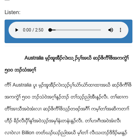
Listen:
Australia မ့ဥအူအီဥလဲးသ ့ဥပွႈအဃိ ဆဥဖိကီႈဖိအကကြဲႈ
၅၀၀ ဘဥသံအဂ့ႈ
ကီႈ Australia ပူၚ မ့ဥအူအီဥလဲးသ့ဥပွႈဎံဏဎံဏထ႕ထ႕အဃိ ဆဥဖိကီႈဖိ
အကကြဲႈ ၅၀၀ ဘဥသံ၀ဲအဂ့ႈန့ဥဘဥ တႈသ့ဥညါအီၚန့ဥလီၚ. တႈဆ႕က
တီႈအ႕သီအ၀ဲအံၚလ႕ ဆဥဖိကီႈဖိသ့ဥတဖဥအဂီႈ ကမ့ႈတႈအဆိကတ႕ႈ
ဟီဥ ခိဥလီၚပွီႈန့ႈအ၀ဲသ့ဥအမုႈနံၚတနံၚန့ဥလီၚ. တႈဟးဂီၚအ၀ဲအံၚလီၚ
လ႕၀ဲလ႕ Billion တ၀ဏဃဥဃဥညါအဃိ မ့ႈတႈ လီၚသးဘဥဒိဒိဥမးန့ဥ