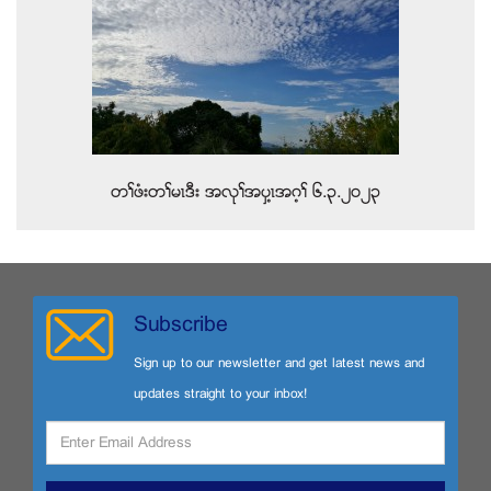
တႈဖံးတႈမၚဒီး အလုႈအပွ႔ၚအဂ့ႈ ၆.၃.၂၀၂၃
Subscribe
Sign up to our newsletter and get latest news and
updates straight to your inbox!