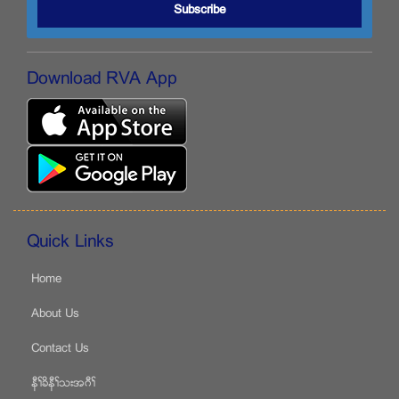
Subscribe
Download RVA App
Quick Links
Home
About Us
Contact Us
နီႈခိနီႈသးအဂီႈ