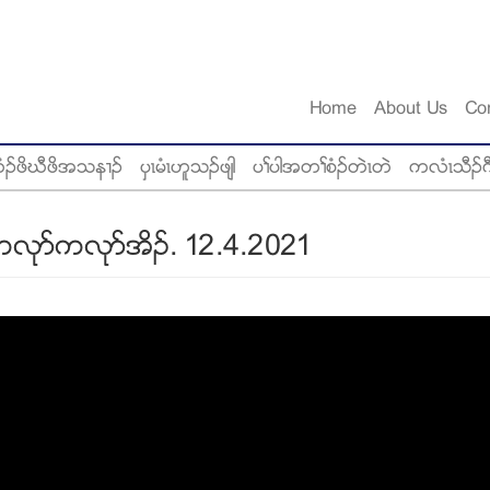
Home
About Us
Co
ံဥဖိဃီဖိအသန႕ဥ
ပွၚမံၚဟူသဥဖ်ါ
ပႈပါအတႈစံဥတဲၚတဲ
ကလံၚသီဥဂ
လုဏကလုဏအိဥ. 12.4.2021