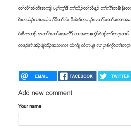
တႈလီႈအါတီၚအက်ါ ပမ့ႈကြႈဒီးတႈသိဥတႈသီန႔ဥ တႈလီႈတနီၚနီၚတလ
ဒီးကသံဥလ႕မၚသံတႈဖိတႈလံၚ ဒီးစဲးဖီကဟဥအတႈဖံးတႈမၚလ႕အမၚ
စဲးဖီကဟဥ အတႈဖံးတႈမၚအလီႈ လ႕အတ႕ၚကြံဏ၀ဲဒဥတႈတဂ့ၚတ၀ါ
တဖဥအံၚအိဥဖ်ါထီဥအသးလ႕ ထံက်ိ ထံကမ်႕ လ႕ပွၚစိကြံဏတႈတဂ့
EMAIL
FACEBOOK
TWITTER
Add new comment
Your name