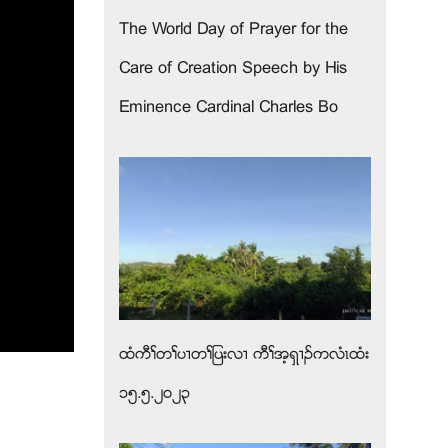
The World Day of Prayer for the
Care of Creation Speech by His
Eminence Cardinal Charles Bo
ထံကီႈတႈပ႕တႈျပးလ႕ ကီႈအ့ရွ႕ဥကလံၚထံး
၁၅.၅.၂၀၂၃