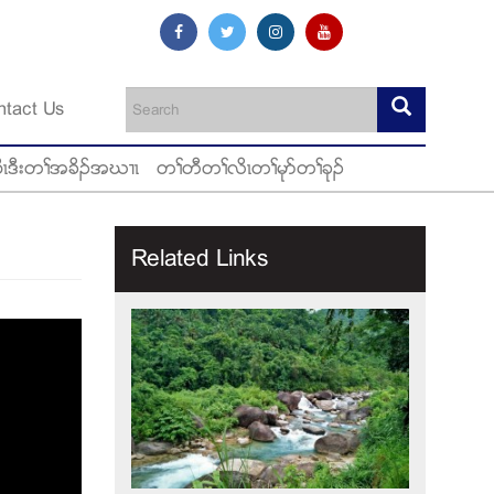
ntact Us
ီၚဒီးတႈအခိဥအဃ႕ၚ
တႈတီတႈလိၚတႈမုဏတႈခုဥ
Related Links