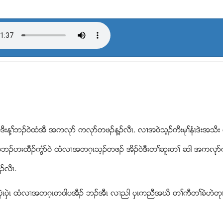
န႔ႈဘဥ၀ဲထံအီ အကလုဏ ကလုဏတဖဥန႔ဥလီၚ. လ႕အ၀ဲသ့ဥကိးမုႈနံၚဒဲးအသိး 
ူဘဥဟးထီဥကြံဏ၀ဲ ထံလ႕အတဂ့ၚသ့ဥတဖဥ အိဥ၀ဲဒီးတႈဆူးတႈ ဆါ အကလုဏက
ဥလီၚ.
ွဲၚ ထံလ႕အတဂ့ၚတ၀ါပအီဥ ဘဥအီၚ လ႕ညါ ပွၚကညီအဃိ တႈကီတႈခဲဟဲတုၚအိ