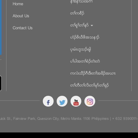
နီႈခိနီႈသးအဂီႈ
Home
တႈကစီဥ
About Us
တႈစူႈတႈနဏ
Contact Us
ဟံဥဖိဃီဖိအသန႕ဥ
ပွၚမံၚဟူသဥဖ်ါ
ပႈပါအတႈစံဥတဲၚတဲ
ကလံၚသီဥဂီၚဒီးတႈအခိဥအဃ႕ၚ
တႈတီတႈလိၚတႈမုဏတႈခုဥ
ick St., Fairview Park, Queszon City, Metro Manila. 1106 Philippines | + 632 939001