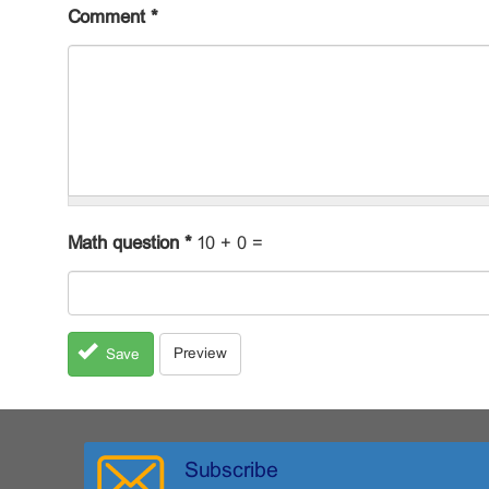
Comment
*
Math question
*
10 + 0 =
Preview
Save
Subscribe