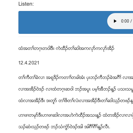
Listen:
ထံအတႈတဂ့ၚတ၀ါဒီး ကဲထီဥတႈဆါအကလုဏကလုဏအိဥ
12.4.2021
တႈကီတႈခဲလ႕ အရ့ဒိဥကတ႕ႈတခါအံၚ ပွၚဘဥကီဘဥခဲအဂီႈ လ႕အဒိး
လ႕အအိဥ၀ဲဒဥ လ႕ထံတဂ့ၚဆ၀ါ ဘဥအပူၚ ပမ့ႈအီဘဥန႔ဥ ပသးသမ
ထံလ႕အအိဥဒီး ဒးတူဏ တႈဖိတႈလံၚလ႕အအိဥဒီးတႈဆါသ့ဥတဖဥန႔
ဟ႕ဖ႕တမုဏဒီးဟ႕ဖ႕ဆါလ႕အဟဲကဲထီဥအသးန႔ဥ ထံတအိဥလ႕လ႕ပွဲၚပ
သဥဆံးသ့ဥတဖဥ ဘဥသံကြံဏ၀ဲဒဥအါ အါဂီႈဂီႈန႔ဥလီၚ.