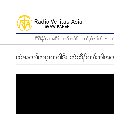
Skip
to
main
content
နီႈခိနီႈသးအဂီႈ
တႈကစီဥ
တႈစူႈတႈနဏ
ဟ
ထံအတႈတဂ့ၚတ၀ါဒီး ကဲထီဥတႈဆါအက