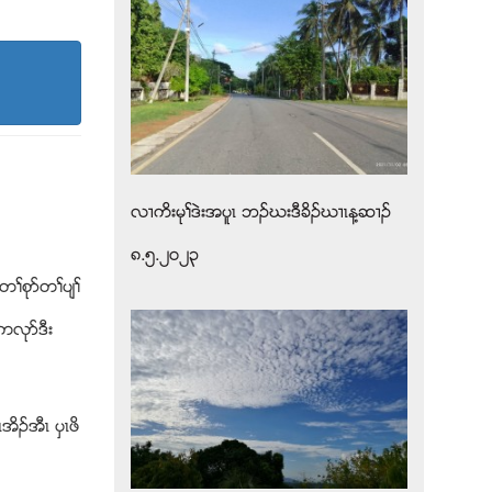
လ႕ကိးမုႈဒဲးအပူၚ ဘဥဃးဒီခိဥဃ႕ၚန႔ဆ႕ဥ
၈.၅.၂၀၂၃
တႈစုဏတႈပ်ႈ
လုဏဒီး
ဥအီၚ ပွၚဖိ