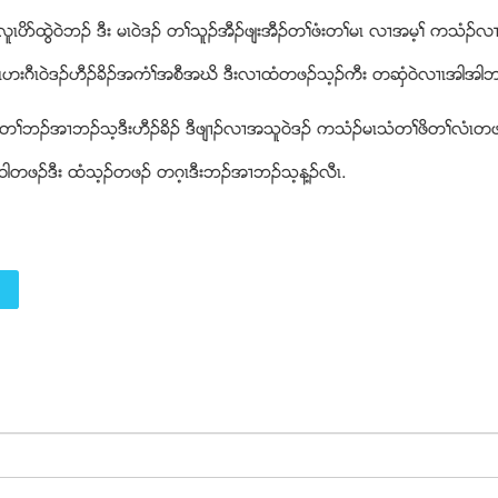
ူၚပိဏထြဲ၀ဲဘဥ ဒီး မၚ၀ဲဒဥ တႈသူဥအီဥဖ်းအီဥတႈဖံးတႈမၚ လ႕အမ့ႈ ကသံဥလ႕
ဟးဂီၚ၀ဲဒဥဟီဥခိဥအကံႈအစီအဃိ ဒီးလ႕ထံတဖဥသ့ဥကီး တဆွံ၀ဲလ႕ၚအါအါဘဥ
 တႈဘဥအ႕ဘဥသ့ဒီးဟီဥခိဥ ဒီဖ်႕ဥလ႕အသူ၀ဲဒဥ ကသံဥမၚသံတႈဖိတႈလံၚတ
ၚ၀ါတဖဥဒီး ထံသ့ဥတဖဥ တဂ့ၚဒီးဘဥအ႕ဘဥသ့န႔ဥလီၚ.