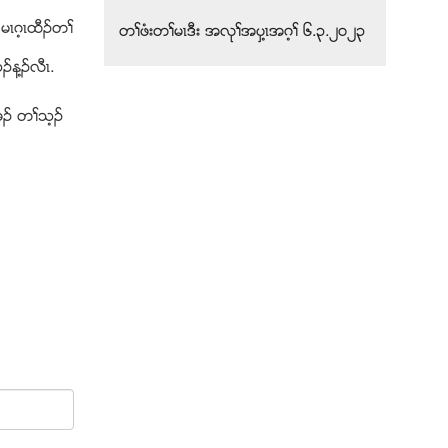
မၚဂ့ၚထီဥတႈ
တႈဖံးတႈမၚဒီး အလုႈအပွ႔ၚအဂ့ႈ ၆.၃.၂၀၂၃
န႔ဥလီၚ.
ဖဥ တႈသ့ဥ